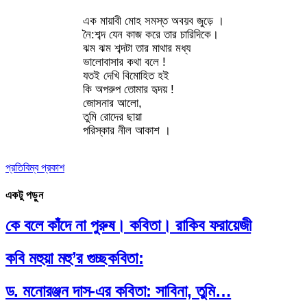
এক মায়াবী মোহ সমস্ত অবয়ব জুড়ে ।
নৈ:শব্দ যেন কাজ করে তার চারিদিকে।
ঝম ঝম শব্দটা তার মাথার মধ্য
ভালোবাসার কথা বলে !
যতই দেখি বিমোহিত হই
কি অপরুপ তোমার হৃদয় !
জোসনার আলো,
তুমি রোদের ছায়া
পরিস্কার নীল আকাশ ।
প্রতিবিম্ব প্রকাশ
একটু পড়ুন
কে বলে কাঁদে না পুরুষ। কবিতা। রাকিব ফরায়েজী
কবি মহুয়া মহু’র গুচ্ছকবিতা:
ড. মনোরঞ্জন দাস-এর কবিতা: সাবিনা, তুমি…