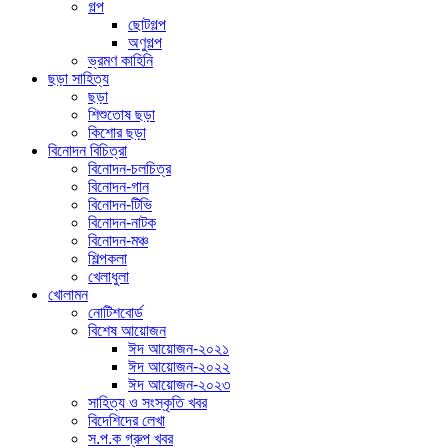
গল্প
ছোটগল্প
অণুগল্প
ভ্রমণ কাহিনি
ছড়া সাহিত্য
ছড়া
শিশুতোষ ছড়া
কিশোর ছড়া
বিনোদন বিচিত্রা
বিনোদন-চলচিত্র
বিনোদন-গান
বিনোদন-টিভি
বিনোদন-নাটক
বিনোদন-মঞ্চ
শিল্পকলা
খেলাধুলা
খোলামন
নোটিশবোর্ড
বিশেষ আয়োজন
ঈদ আয়োজন-২০২১
ঈদ আয়োজন-২০২২
ঈদ আয়োজন-২০২৩
সাহিত্য ও সংস্কৃতি খবর
বিদেশিদের লেখা
স.প.ক গ্রুপ খবর