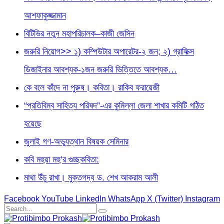
আশফাকুজ্জামান
বিটিভির নতুন মহাপরিচালক–কাজী জেসিন
জরুরি নিয়োগ>> ১) কম্পিউটার অপারেটর-২ জন; ২) গ্রাফিক্স
ডিজাইনার আবশ্যক-১জন জরুরি ভিত্তিতে আবশ্যক…
কে বলে কাঁদে না পুরুষ। কবিতা। রাকিব ফরায়েজী
“প্রতিবিম্ব সাহিত্য পরিষদ”-এর কুমিল্লা জেলা শাখার কমিটি গঠিত
হয়েছে
জুলাই গণ-অভ্যুত্থান বিষয়ক সেমিনার
কবি মহুয়া মহু’র গুচ্ছকবিতা:
মাথা উঁচু রাখা। মুক্তগদ্য ড. শেখ আকরাম আলী
Facebook
YouTube
LinkedIn
WhatsApp
X (Twitter)
Instagram