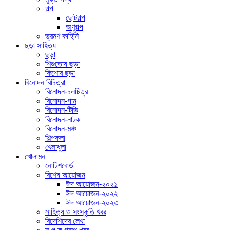
গল্প
ছোটগল্প
অণুগল্প
ভ্রমণ কাহিনি
ছড়া সাহিত্য
ছড়া
শিশুতোষ ছড়া
কিশোর ছড়া
বিনোদন বিচিত্রা
বিনোদন-চলচিত্র
বিনোদন-গান
বিনোদন-টিভি
বিনোদন-নাটক
বিনোদন-মঞ্চ
শিল্পকলা
খেলাধুলা
খোলামন
নোটিশবোর্ড
বিশেষ আয়োজন
ঈদ আয়োজন-২০২১
ঈদ আয়োজন-২০২২
ঈদ আয়োজন-২০২৩
সাহিত্য ও সংস্কৃতি খবর
বিদেশিদের লেখা