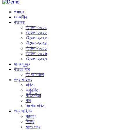
প্রচ্ছদ
সমকালীন
বইমেলা
বইমেলা-২০২১
বইমেলা-২০২২
বইমেলা-২০২৩
বইমেলা-২০২৪
বইমেলা-২০২৫
বইমেলা-২০২৬
বইমেলা-২০২৭
মনের মুকুরে
বইয়ের খবর
বই আলোচনা
পদ্য সাহিত্য
কবিতা
অণুকবিতা
গীতিকবিতা
গান
কিশোর কবিতা
গদ্য সাহিত্য
প্রবন্ধ
নিবন্ধ
মুক্ত গদ্য