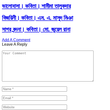
ভালোবাসা। কবিতা। শামীমা তালুকদার
বিজয়িনী। কবিতা। এম. এ. মাসুদ মিঞা
সাগর বন্দনা। কবিতা। মো. জুয়েল রানা
Add A Comment
Leave A Reply