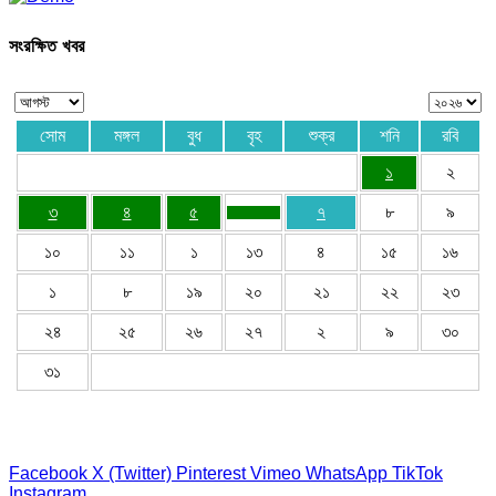
সংরক্ষিত খবর
সোম
মঙ্গল
বুধ
বৃহ
শুক্র
শনি
রবি
১
২
৩
৪
৫
৭
৮
৯
১০
১১
১
১৩
৪
১৫
১৬
১
৮
১৯
২০
২১
২২
২৩
২৪
২৫
২৬
২৭
২
৯
৩০
৩১
Facebook
X (Twitter)
Pinterest
Vimeo
WhatsApp
TikTok
Instagram