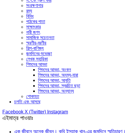
স.প.ক গ্রুপ খবর
সংরক্ষণাগার
রম্য
বিবিধ
পাঠকের পাতা
সাক্ষাৎকার
নারী জগৎ
সামাজিক সচেতনতা
স্মরণীয়-বরণীয়
শিল্প-বাণিজ্য
জন্মদিনের শুভেচ্ছা
লেখক সহায়িকা
শিশুদের আড্ডা
শিশুদের আড্ডা, অংকন
শিশুদের আড্ডা, অদম্য-যারা
শিশুদের আড্ডা, আবৃতি
শিশুদের আড্ডা, স্বরচিত ছড়া
শিশুদের আড্ডা, অন্যান্য
শোকাহত
চলতি এবং আসছে
Facebook
X (Twitter)
Instagram
এইমাত্র পাওয়াঃ
এক জীবনে অনেক জীবন। কবি ইসহাক খান-এর জন্মদিনে স্মৃতিচারণ।