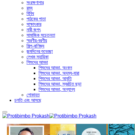
সংরক্ষণাগার
রম্য
বিবিধ
পাঠকের পাতা
সাক্ষাৎকার
নারী জগৎ
সামাজিক সচেতনতা
স্মরণীয়-বরণীয়
শিল্প-বাণিজ্য
জন্মদিনের শুভেচ্ছা
লেখক সহায়িকা
শিশুদের আড্ডা
শিশুদের আড্ডা, অংকন
শিশুদের আড্ডা, অদম্য-যারা
শিশুদের আড্ডা, আবৃতি
শিশুদের আড্ডা, স্বরচিত ছড়া
শিশুদের আড্ডা, অন্যান্য
শোকাহত
চলতি এবং আসছে