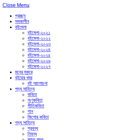
Close Menu
প্রচ্ছদ
সমকালীন
বইমেলা
বইমেলা-২০২১
বইমেলা-২০২২
বইমেলা-২০২৩
বইমেলা-২০২৪
বইমেলা-২০২৫
বইমেলা-২০২৬
বইমেলা-২০২৭
মনের মুকুরে
বইয়ের খবর
বই আলোচনা
পদ্য সাহিত্য
কবিতা
অণুকবিতা
গীতিকবিতা
গান
কিশোর কবিতা
গদ্য সাহিত্য
প্রবন্ধ
নিবন্ধ
মুক্ত গদ্য