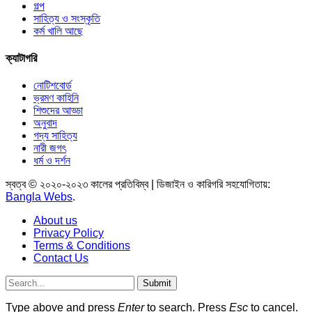
গল্প
সাহিত্য ও সংস্কৃতি
কর্ম খালি আছে
ক্যাটাগরি
নোটিশবোর্ড
ভ্রমণ কাহিনি
শিশুদের আড্ডা
অনুবাদ
গদ্য সাহিত্য
নারী জগৎ
ধর্ম ও দর্শন
স্বত্ব © ২০২০-২০২৩ কালের প্রতিবিম্ব | ডিজাইন ও কারিগরি সহযোগিতায়:
Bangla Webs
.
About us
Privacy Policy
Terms & Conditions
Contact Us
Submit
Type above and press
Enter
to search. Press
Esc
to cancel.