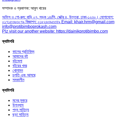
সম্পাদক ও প্রকাশক: আবুল খায়ের
অফিস ও শো-রুম: বাড়ি ০৭, সড়ক ১৪/সি, সেক্টর ৪, উত্তরা, ঢাকা-১২৩০। যোগাযোগ:
০১৭১৫৩৬৩০৭৯ বিজ্ঞাপন: ০১৮২৬৩৯৫৫৪৯ Email: khair.hrm@gmail.com
info@protibimboprokash.com
Plz visit our another website: https://dainikprotibimbo.com
ক্যাটাগরি
কালের প্রতিবিম্ব
আমাদের বই
বইমেলা
বইয়ের খবর
খোলামন
চলতি এবং আসছে
সমকালীন
ক্যাটাগরি
মনের মুকুরে
উপন্যাস
পদ্য সাহিত্য
ছড়া সাহিত্য