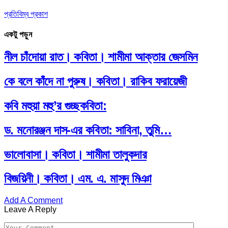
প্রতিবিম্ব প্রকাশ
একটু পড়ুন
নীল চাঁদোয়া রাত। কবিতা। শামীমা আক্তার জেসমিন
কে বলে কাঁদে না পুরুষ। কবিতা। রাকিব ফরায়েজী
কবি মহুয়া মহু’র গুচ্ছকবিতা:
ড. মনোরঞ্জন দাস-এর কবিতা: সাবিনা, তুমি…
ভালোবাসা। কবিতা। শামীমা তালুকদার
বিজয়িনী। কবিতা। এম. এ. মাসুদ মিঞা
Add A Comment
Leave A Reply