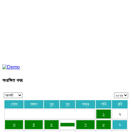
সংরক্ষিত খবর
সোম
মঙ্গল
বুধ
বৃহ
শুক্র
শনি
রবি
১
২
৩
৪
৫
৭
৮
৯