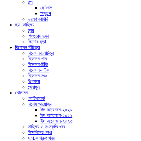
গল্প
ছোটগল্প
অণুগল্প
ভ্রমণ কাহিনি
ছড়া সাহিত্য
ছড়া
শিশুতোষ ছড়া
কিশোর ছড়া
বিনোদন বিচিত্রা
বিনোদন-চলচিত্র
বিনোদন-গান
বিনোদন-টিভি
বিনোদন-নাটক
বিনোদন-মঞ্চ
শিল্পকলা
খেলাধুলা
খোলামন
নোটিশবোর্ড
বিশেষ আয়োজন
ঈদ আয়োজন-২০২১
ঈদ আয়োজন-২০২২
ঈদ আয়োজন-২০২৩
সাহিত্য ও সংস্কৃতি খবর
বিদেশিদের লেখা
স.প.ক গ্রুপ খবর