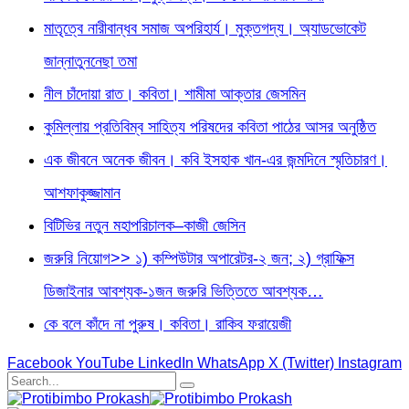
মাতৃত্বে নারীবান্ধব সমাজ অপরিহার্য। মুক্তগদ্য। অ্যাডভোকেট
জান্নাতুননেছা তমা
নীল চাঁদোয়া রাত। কবিতা। শামীমা আক্তার জেসমিন
কুমিল্লায় প্রতিবিম্ব সাহিত্য পরিষদের কবিতা পাঠের আসর অনুষ্ঠিত
এক জীবনে অনেক জীবন। কবি ইসহাক খান-এর জন্মদিনে স্মৃতিচারণ।
আশফাকুজ্জামান
বিটিভির নতুন মহাপরিচালক–কাজী জেসিন
জরুরি নিয়োগ>> ১) কম্পিউটার অপারেটর-২ জন; ২) গ্রাফিক্স
ডিজাইনার আবশ্যক-১জন জরুরি ভিত্তিতে আবশ্যক…
কে বলে কাঁদে না পুরুষ। কবিতা। রাকিব ফরায়েজী
Facebook
YouTube
LinkedIn
WhatsApp
X (Twitter)
Instagram