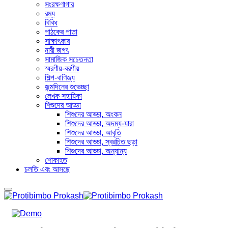
সংরক্ষণাগার
রম্য
বিবিধ
পাঠকের পাতা
সাক্ষাৎকার
নারী জগৎ
সামাজিক সচেতনতা
স্মরণীয়-বরণীয়
শিল্প-বাণিজ্য
জন্মদিনের শুভেচ্ছা
লেখক সহায়িকা
শিশুদের আড্ডা
শিশুদের আড্ডা, অংকন
শিশুদের আড্ডা, অদম্য-যারা
শিশুদের আড্ডা, আবৃতি
শিশুদের আড্ডা, স্বরচিত ছড়া
শিশুদের আড্ডা, অন্যান্য
শোকাহত
চলতি এবং আসছে