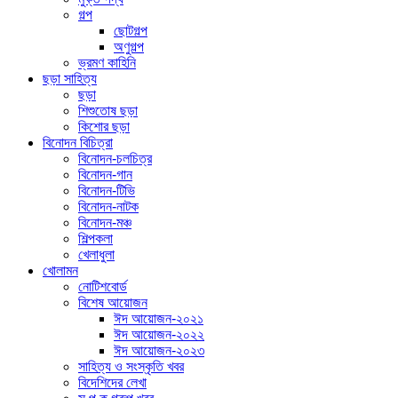
গল্প
ছোটগল্প
অণুগল্প
ভ্রমণ কাহিনি
ছড়া সাহিত্য
ছড়া
শিশুতোষ ছড়া
কিশোর ছড়া
বিনোদন বিচিত্রা
বিনোদন-চলচিত্র
বিনোদন-গান
বিনোদন-টিভি
বিনোদন-নাটক
বিনোদন-মঞ্চ
শিল্পকলা
খেলাধুলা
খোলামন
নোটিশবোর্ড
বিশেষ আয়োজন
ঈদ আয়োজন-২০২১
ঈদ আয়োজন-২০২২
ঈদ আয়োজন-২০২৩
সাহিত্য ও সংস্কৃতি খবর
বিদেশিদের লেখা