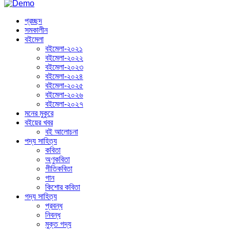
প্রচ্ছদ
সমকালীন
বইমেলা
বইমেলা-২০২১
বইমেলা-২০২২
বইমেলা-২০২৩
বইমেলা-২০২৪
বইমেলা-২০২৫
বইমেলা-২০২৬
বইমেলা-২০২৭
মনের মুকুরে
বইয়ের খবর
বই আলোচনা
পদ্য সাহিত্য
কবিতা
অণুকবিতা
গীতিকবিতা
গান
কিশোর কবিতা
গদ্য সাহিত্য
প্রবন্ধ
নিবন্ধ
মুক্ত গদ্য