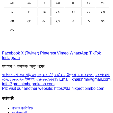
১০
১১
১
১৩
৪
১৫
১৬
১
৮
১৯
২০
২১
২২
২৩
২৪
২৫
২৬
২৭
২
৯
৩০
৩১
Facebook
X (Twitter)
Pinterest
Vimeo
WhatsApp
TikTok
Instagram
সম্পাদক ও প্রকাশক: আবুল খায়ের
অফিস ও শো-রুম: বাড়ি ০৭, সড়ক ১৪/সি, সেক্টর ৪, উত্তরা, ঢাকা-১২৩০। যোগাযোগ:
০১৭১৫৩৬৩০৭৯ বিজ্ঞাপন: ০১৮২৬৩৯৫৫৪৯ Email: khair.hrm@gmail.com
info@protibimboprokash.com
Plz visit our another website: https://dainikprotibimbo.com
ক্যাটাগরি
কালের প্রতিবিম্ব
আমাদের বই