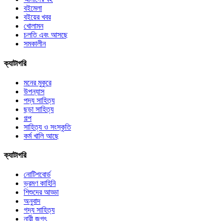
বইমেলা
বইয়ের খবর
খোলামন
চলতি এবং আসছে
সমকালীন
ক্যাটাগরি
মনের মুকুরে
উপন্যাস
পদ্য সাহিত্য
ছড়া সাহিত্য
গল্প
সাহিত্য ও সংস্কৃতি
কর্ম খালি আছে
ক্যাটাগরি
নোটিশবোর্ড
ভ্রমণ কাহিনি
শিশুদের আড্ডা
অনুবাদ
গদ্য সাহিত্য
নারী জগৎ