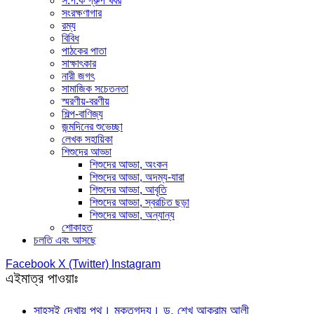
স.প.ক গ্রুপ খবর
সংরক্ষণাগার
রম্য
বিবিধ
পাঠকের পাতা
সাক্ষাৎকার
নারী জগৎ
সামাজিক সচেতনতা
স্মরণীয়-বরণীয়
শিল্প-বাণিজ্য
জন্মদিনের শুভেচ্ছা
লেখক সহায়িকা
শিশুদের আড্ডা
শিশুদের আড্ডা, অংকন
শিশুদের আড্ডা, অদম্য-যারা
শিশুদের আড্ডা, আবৃতি
শিশুদের আড্ডা, স্বরচিত ছড়া
শিশুদের আড্ডা, অন্যান্য
শোকাহত
চলতি এবং আসছে
Facebook
X (Twitter)
Instagram
এইমাত্র পাওয়াঃ
সাহসই দেখায় পথ। মুক্তগদ্য। ড. শেখ আকরাম আলী