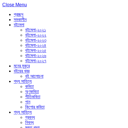
Close Menu
প্রচ্ছদ
সমকালীন
বইমেলা
বইমেলা-২০২১
বইমেলা-২০২২
বইমেলা-২০২৩
বইমেলা-২০২৪
বইমেলা-২০২৫
বইমেলা-২০২৬
বইমেলা-২০২৭
মনের মুকুরে
বইয়ের খবর
বই আলোচনা
পদ্য সাহিত্য
কবিতা
অণুকবিতা
গীতিকবিতা
গান
কিশোর কবিতা
গদ্য সাহিত্য
প্রবন্ধ
নিবন্ধ
মুক্ত গদ্য