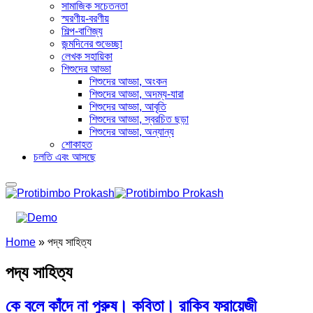
সামাজিক সচেতনতা
স্মরণীয়-বরণীয়
শিল্প-বাণিজ্য
জন্মদিনের শুভেচ্ছা
লেখক সহায়িকা
শিশুদের আড্ডা
শিশুদের আড্ডা, অংকন
শিশুদের আড্ডা, অদম্য-যারা
শিশুদের আড্ডা, আবৃতি
শিশুদের আড্ডা, স্বরচিত ছড়া
শিশুদের আড্ডা, অন্যান্য
শোকাহত
চলতি এবং আসছে
Home
»
পদ্য সাহিত্য
পদ্য সাহিত্য
কে বলে কাঁদে না পুরুষ। কবিতা। রাকিব ফরায়েজী