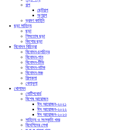
গল্প
ছোটগল্প
অণুগল্প
ভ্রমণ কাহিনি
ছড়া সাহিত্য
ছড়া
শিশুতোষ ছড়া
কিশোর ছড়া
বিনোদন বিচিত্রা
বিনোদন-চলচিত্র
বিনোদন-গান
বিনোদন-টিভি
বিনোদন-নাটক
বিনোদন-মঞ্চ
শিল্পকলা
খেলাধুলা
খোলামন
নোটিশবোর্ড
বিশেষ আয়োজন
ঈদ আয়োজন-২০২১
ঈদ আয়োজন-২০২২
ঈদ আয়োজন-২০২৩
সাহিত্য ও সংস্কৃতি খবর
বিদেশিদের লেখা