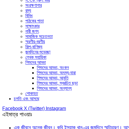
স.প.ক গ্রুপ খবর
সংরক্ষণাগার
রম্য
বিবিধ
পাঠকের পাতা
সাক্ষাৎকার
নারী জগৎ
সামাজিক সচেতনতা
স্মরণীয়-বরণীয়
শিল্প-বাণিজ্য
জন্মদিনের শুভেচ্ছা
লেখক সহায়িকা
শিশুদের আড্ডা
শিশুদের আড্ডা, অংকন
শিশুদের আড্ডা, অদম্য-যারা
শিশুদের আড্ডা, আবৃতি
শিশুদের আড্ডা, স্বরচিত ছড়া
শিশুদের আড্ডা, অন্যান্য
শোকাহত
চলতি এবং আসছে
Facebook
X (Twitter)
Instagram
এইমাত্র পাওয়াঃ
এক জীবনে অনেক জীবন। কবি ইসহাক খান-এর জন্মদিনে স্মৃতিচারণ। আশফ