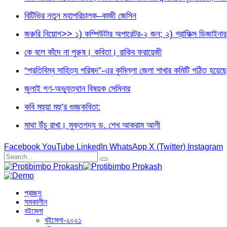
বিটিভির নতুন মহাপরিচালক–কাজী জেসিন
জরুরি নিয়োগ>> ১) কম্পিউটার অপারেটর-২ জন; ২) গ্রাফিক্স ডিজা
কে বলে কাঁদে না পুরুষ। কবিতা। রাকিব ফরায়েজী
“প্রতিবিম্ব সাহিত্য পরিষদ”-এর কুমিল্লা জেলা শাখার কমিটি গঠিত হয়েছে
জুলাই গণ-অভ্যুত্থান বিষয়ক সেমিনার
কবি মহুয়া মহু’র গুচ্ছকবিতা:
মাথা উঁচু রাখা। মুক্তগদ্য ড. শেখ আকরাম আলী
Facebook
YouTube
LinkedIn
WhatsApp
X (Twitter)
Instagram
প্রচ্ছদ
সমকালীন
বইমেলা
বইমেলা-২০২১