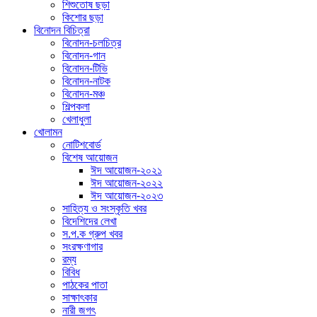
শিশুতোষ ছড়া
কিশোর ছড়া
বিনোদন বিচিত্রা
বিনোদন-চলচিত্র
বিনোদন-গান
বিনোদন-টিভি
বিনোদন-নাটক
বিনোদন-মঞ্চ
শিল্পকলা
খেলাধুলা
খোলামন
নোটিশবোর্ড
বিশেষ আয়োজন
ঈদ আয়োজন-২০২১
ঈদ আয়োজন-২০২২
ঈদ আয়োজন-২০২৩
সাহিত্য ও সংস্কৃতি খবর
বিদেশিদের লেখা
স.প.ক গ্রুপ খবর
সংরক্ষণাগার
রম্য
বিবিধ
পাঠকের পাতা
সাক্ষাৎকার
নারী জগৎ