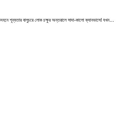
অন্তদহনে শূন্যতার বালুচরে লোক চক্ষুর অন্তরালে সাদা-কালো ক্যানভাসে! যখন…