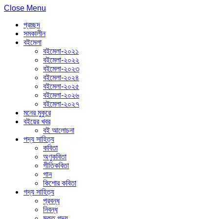
Close Menu
প্রচ্ছদ
সমকালীন
বইমেলা
বইমেলা-২০২১
বইমেলা-২০২২
বইমেলা-২০২৩
বইমেলা-২০২৪
বইমেলা-২০২৫
বইমেলা-২০২৬
বইমেলা-২০২৭
মনের মুকুরে
বইয়ের খবর
বই আলোচনা
পদ্য সাহিত্য
কবিতা
অণুকবিতা
গীতিকবিতা
গান
কিশোর কবিতা
গদ্য সাহিত্য
প্রবন্ধ
নিবন্ধ
মুক্ত গদ্য