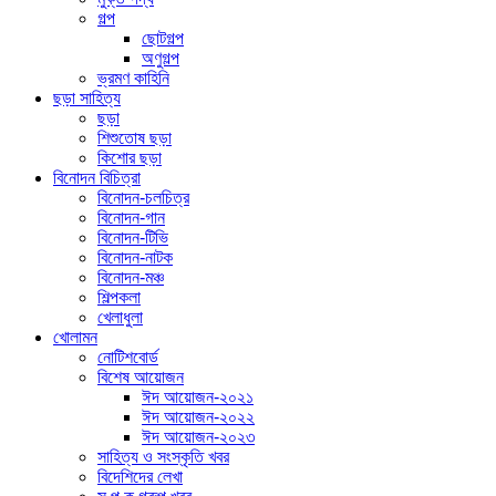
গল্প
ছোটগল্প
অণুগল্প
ভ্রমণ কাহিনি
ছড়া সাহিত্য
ছড়া
শিশুতোষ ছড়া
কিশোর ছড়া
বিনোদন বিচিত্রা
বিনোদন-চলচিত্র
বিনোদন-গান
বিনোদন-টিভি
বিনোদন-নাটক
বিনোদন-মঞ্চ
শিল্পকলা
খেলাধুলা
খোলামন
নোটিশবোর্ড
বিশেষ আয়োজন
ঈদ আয়োজন-২০২১
ঈদ আয়োজন-২০২২
ঈদ আয়োজন-২০২৩
সাহিত্য ও সংস্কৃতি খবর
বিদেশিদের লেখা