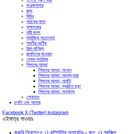
স.প.ক গ্রুপ খবর
সংরক্ষণাগার
রম্য
বিবিধ
পাঠকের পাতা
সাক্ষাৎকার
নারী জগৎ
সামাজিক সচেতনতা
স্মরণীয়-বরণীয়
শিল্প-বাণিজ্য
জন্মদিনের শুভেচ্ছা
লেখক সহায়িকা
শিশুদের আড্ডা
শিশুদের আড্ডা, অংকন
শিশুদের আড্ডা, অদম্য-যারা
শিশুদের আড্ডা, আবৃতি
শিশুদের আড্ডা, স্বরচিত ছড়া
শিশুদের আড্ডা, অন্যান্য
শোকাহত
চলতি এবং আসছে
Facebook
X (Twitter)
Instagram
এইমাত্র পাওয়াঃ
জরুরি নিয়োগ>> ১) কম্পিউটার অপারেটর-২ জন; ২) গ্রাফিক্স