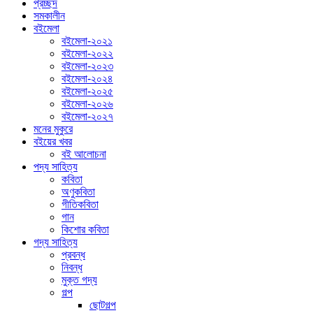
প্রচ্ছদ
সমকালীন
বইমেলা
বইমেলা-২০২১
বইমেলা-২০২২
বইমেলা-২০২৩
বইমেলা-২০২৪
বইমেলা-২০২৫
বইমেলা-২০২৬
বইমেলা-২০২৭
মনের মুকুরে
বইয়ের খবর
বই আলোচনা
পদ্য সাহিত্য
কবিতা
অণুকবিতা
গীতিকবিতা
গান
কিশোর কবিতা
গদ্য সাহিত্য
প্রবন্ধ
নিবন্ধ
মুক্ত গদ্য
গল্প
ছোটগল্প