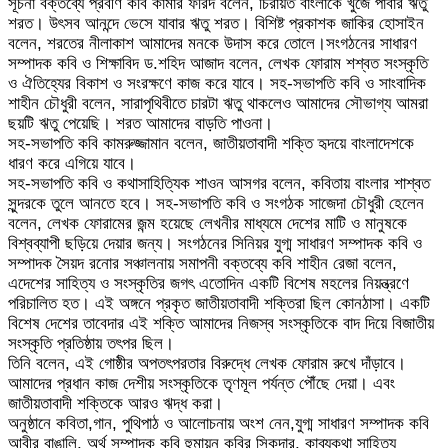
সূচনা বক্তব্যে প্রবীণ কবি কামার ফরিদ বলেন, চিরায়ত বাংলাকে খুঁজে পাবার ঋতু
শরত। উৎসব আনন্দে ভেসে যাবার ঋতু শরত। বিশিষ্ট প্রকাশক জাকির হোসাইন
বলেন, শরতের নীলাকাশ আমাদের মনকে উদাস করে তোলে।সংগঠনের সাধারণ
সম্পাদক কবি ও শিক্ষাবিদ ড.শহিদ আজাদ বলেন, লেখক ফোরাম শশ্বত সংস্কৃতি
ও ঐতিহ্যের বিকাশ ও সংরক্ষণে কাজ করে যাবে। সহ-সভাপতি কবি ও সাংবাদিক
শাহীন চৌধুরী বলেন, সারাপৃথিবীতে চারটা ঋতু থাকলেও আমাদের সৌভাগ্য আমরা
ছয়টি ঋতু পেয়েছি। শরত আমাদের বাড়তি পাওনা।
সহ-সভাপতি কবি কামরুজ্জামান বলেন, জাতীয়তাবাদী শক্তি হৃদয়ে বাংলাদেশকে
ধারণ করে এগিয়ে যাবে।
সহ-সভাপতি কবি ও কথাসাহিত্যিক শাওন আসগর বলেন, কবিতায় বাংলার শাশ্বত
সুন্দরকে তুলে আনতে হবে। সহ-সভাপতি কবি ও সংগঠক সাজেদা চৌধুরী হেলেন
বলেন, লেখক ফোরামের জন্ম হয়েছে লেখনীর মাধ্যমে দেশের মাটি ও মানুষকে
বিশ্বব্যাপী ছড়িয়ে দেয়ার জন্য। সংগঠনের সিনিয়র যুগ্ম সাধারণ সম্পাদক কবি ও
সম্পাদক সৈয়দ রনোর সঞ্চালনায় সমাপনী বক্তব্যে কবি শাহীন রেজা বলেন,
এদেশের সাহিত্য ও সংস্কৃতির জগৎ এতোদিন একটি বিশেষ মহলের নিয়ন্ত্রণে
পরিচালিত হত। এই অঙ্গনে প্রকৃত জাতীয়তাবাদী শক্তিরা ছিল কোনঠাসা। একটি
বিশেষ দেশের তাবেদার এই শক্তি আমাদের নিজস্ব সংস্কৃতিকে বাদ দিয়ে বিজাতীয়
সংস্কৃতি প্রতিষ্ঠায় তৎপর ছিল।
তিনি বলেন, এই গোষ্ঠীর অপতৎপরতার বিরুদ্ধে লেখক ফোরাম রুখে দাঁড়াবে।
আমাদের প্রধান কাজ দেশীয় সংস্কৃতিকে তৃণমূল পর্যন্ত পৌঁছে দেয়া। এবং
জাতীয়তাবাদী শক্তিকে আরও ঋদ্ধ করা।
অনুষ্ঠানে কবিতা,গান, পুথিপাঠ ও আলোচনায় অংশ নেন,যুগ্ম সাধারণ সম্পাদক কবি
আবীর বাঙালি, অর্থ সম্পাদক কবি হুমায়ূন কবির সিকদার, কাব্যকথা সাহিত্য