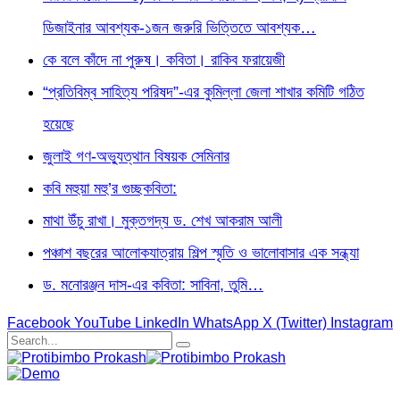
ডিজাইনার আবশ্যক-১জন জরুরি ভিত্তিতে আবশ্যক…
কে বলে কাঁদে না পুরুষ। কবিতা। রাকিব ফরায়েজী
“প্রতিবিম্ব সাহিত্য পরিষদ”-এর কুমিল্লা জেলা শাখার কমিটি গঠিত
হয়েছে
জুলাই গণ-অভ্যুত্থান বিষয়ক সেমিনার
কবি মহুয়া মহু’র গুচ্ছকবিতা:
মাথা উঁচু রাখা। মুক্তগদ্য ড. শেখ আকরাম আলী
পঞ্চাশ বছরের আলোকযাত্রায় শিল্প স্মৃতি ও ভালোবাসার এক সন্ধ্যা
ড. মনোরঞ্জন দাস-এর কবিতা: সাবিনা, তুমি…
Facebook
YouTube
LinkedIn
WhatsApp
X (Twitter)
Instagram