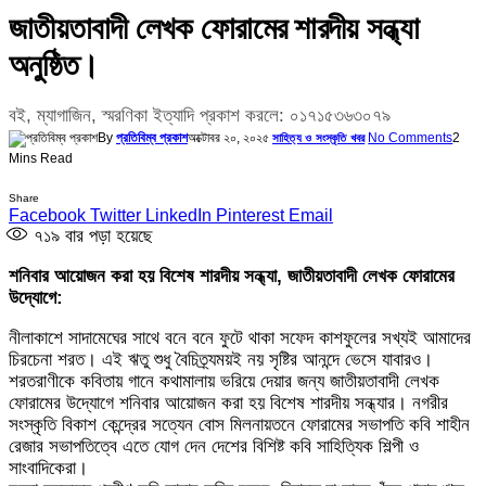
জাতীয়তাবাদী লেখক ফোরামের শারদীয় সন্ধ্যা
অনুষ্ঠিত।
বই, ম্যাগাজিন, স্মরণিকা ইত্যাদি প্রকাশ করলে: ০১৭১৫৩৬৩০৭৯
By
প্রতিবিম্ব প্রকাশ
অক্টোবর ২০, ২০২৫
No Comments
2
সাহিত্য ও সংস্কৃতি খবর
Mins Read
Share
Facebook
Twitter
LinkedIn
Pinterest
Email
৭১৯
বার পড়া হয়েছে
শনিবার আয়োজন করা হয় বিশেষ শারদীয় সন্ধ্যা, জাতীয়তাবাদী লেখক ফোরামের
উদ্যোগে:
নীলাকাশে সাদামেঘের সাথে বনে বনে ফুটে থাকা সফেদ কাশফুলের সখ্যই আমাদের
চিরচেনা শরত। এই ঋতু শুধু বৈচিত্র্যময়ই নয় সৃষ্টির আনন্দে ভেসে যাবারও।
শরতরাণীকে কবিতায় গানে কথামালায় ভরিয়ে দেয়ার জন্য জাতীয়তাবাদী লেখক
ফোরামের উদ্যোগে শনিবার আয়োজন করা হয় বিশেষ শারদীয় সন্ধ্যার। নগরীর
সংস্কৃতি বিকাশ কেন্দ্রের সত্যেন বোস মিলনায়তনে ফোরামের সভাপতি কবি শাহীন
রেজার সভাপতিত্বে এতে যোগ দেন দেশের বিশিষ্ট কবি সাহিত্যিক শিল্পী ও
সাংবাদিকেরা।