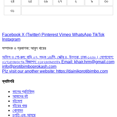
২৪
২৫
২৬
২৭
২
৯
৩০
৩১
Facebook
X (Twitter)
Pinterest
Vimeo
WhatsApp
TikTok
Instagram
সম্পাদক ও প্রকাশক: আবুল খায়ের
অফিস ও শো-রুম: বাড়ি ০৭, সড়ক ১৪/সি, সেক্টর ৪, উত্তরা, ঢাকা-১২৩০। যোগাযোগ:
০১৭১৫৩৬৩০৭৯ বিজ্ঞাপন: ০১৮২৬৩৯৫৫৪৯ Email: khair.hrm@gmail.com
info@protibimboprokash.com
Plz visit our another website: https://dainikprotibimbo.com
ক্যাটাগরি
কালের প্রতিবিম্ব
আমাদের বই
বইমেলা
বইয়ের খবর
খোলামন
চলতি এবং আসছে