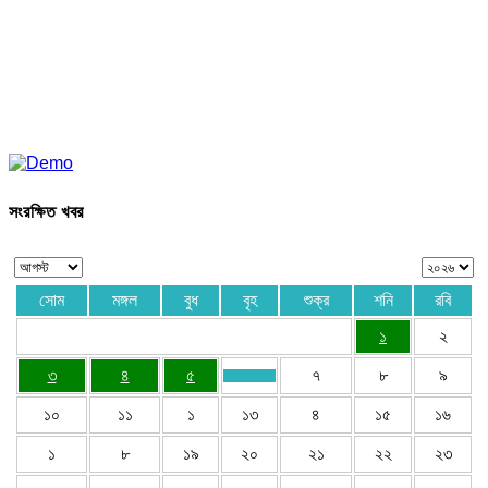
সংরক্ষিত খবর
সোম
মঙ্গল
বুধ
বৃহ
শুক্র
শনি
রবি
১
২
৩
৪
৫
৭
৮
৯
১০
১১
১
১৩
৪
১৫
১৬
১
৮
১৯
২০
২১
২২
২৩