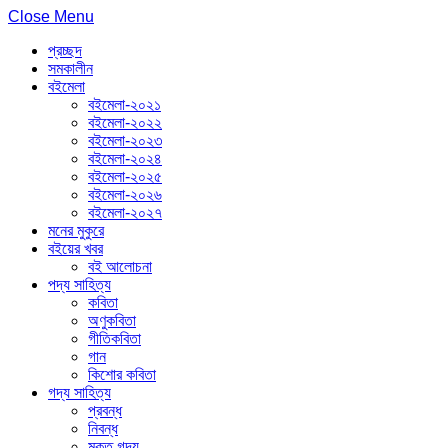
Close Menu
প্রচ্ছদ
সমকালীন
বইমেলা
বইমেলা-২০২১
বইমেলা-২০২২
বইমেলা-২০২৩
বইমেলা-২০২৪
বইমেলা-২০২৫
বইমেলা-২০২৬
বইমেলা-২০২৭
মনের মুকুরে
বইয়ের খবর
বই আলোচনা
পদ্য সাহিত্য
কবিতা
অণুকবিতা
গীতিকবিতা
গান
কিশোর কবিতা
গদ্য সাহিত্য
প্রবন্ধ
নিবন্ধ
মুক্ত গদ্য