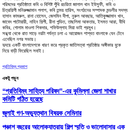
পরিষদের প্রতিষ্ঠাতা কবি ও বিশিষ্ট পুঁথি রচয়িতা জালাল খান ইউসুফী, কবি ও
চিত্রশিল্পী মনিরুজ্জামান পলাশ, কবি তন্ময় হারিস, সংগঠনের সম্পাদক মন্ডলীর সদস্য
হাসান কামরুল, রানা হোসেন, জেসমিন দীপা, নুরুল আবছার, আতিকুজ্জামান খান,
জাবেদ পাটোয়ারী, নাহিন শিল্পী, রীনা পন্ডিত, তাছলিমা আকতার, ইসমত আরা, বীথি
কবির, গোলাম মাওলা শিকদার, শফিউল্লাহ মিয়া ভাই প্রমুখ।
সন্ধ্যা থেকে রাত সাড়ে নয়টা পর্যন্ত চলা এ আয়োজন শাশ্বত বাংলাকে যেন টেনে
এনেছিল নগর সভায়।
হৃদয়ে একটি বাংলাদেশকে ধারণ করে প্রকৃত জাতিসত্বা প্রতিষ্ঠার অঙ্গীকার বুকে
নিয়ে বাড়ী ফিরেছিল সবাই।
প্রতিবিম্ব প্রকাশ
একটু পড়ুন
“প্রতিবিম্ব সাহিত্য পরিষদ”-এর কুমিল্লা জেলা শাখার
কমিটি গঠিত হয়েছে
জুলাই গণ-অভ্যুত্থান বিষয়ক সেমিনার
পঞ্চাশ বছরের আলোকযাত্রায় শিল্প স্মৃতি ও ভালোবাসার এক