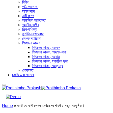
বিবিধ
পাঠকের পাতা
সাক্ষাৎকার
নারী জগৎ
সামাজিক সচেতনতা
স্মরণীয়-বরণীয়
শিল্প-বাণিজ্য
জন্মদিনের শুভেচ্ছা
লেখক সহায়িকা
শিশুদের আড্ডা
শিশুদের আড্ডা, অংকন
শিশুদের আড্ডা, অদম্য-যারা
শিশুদের আড্ডা, আবৃতি
শিশুদের আড্ডা, স্বরচিত ছড়া
শিশুদের আড্ডা, অন্যান্য
শোকাহত
চলতি এবং আসছে
Home
»
জাতীয়তাবাদী লেখক ফোরামের শারদীয় সন্ধ্যা অনুষ্ঠিত।