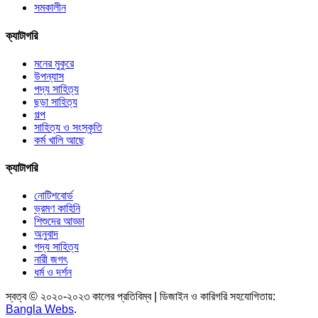
সমকালীন
ক্যাটাগরি
মনের মুকুরে
উপন্যাস
পদ্য সাহিত্য
ছড়া সাহিত্য
গল্প
সাহিত্য ও সংস্কৃতি
কর্ম খালি আছে
ক্যাটাগরি
নোটিশবোর্ড
ভ্রমণ কাহিনি
শিশুদের আড্ডা
অনুবাদ
গদ্য সাহিত্য
নারী জগৎ
ধর্ম ও দর্শন
স্বত্ব © ২০২০-২০২৩ কালের প্রতিবিম্ব | ডিজাইন ও কারিগরি সহযোগিতায়:
Bangla Webs
.