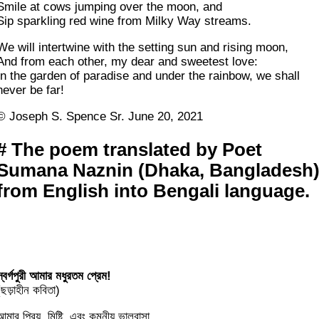
Smile at cows jumping over the moon, and
Sip sparkling red wine from Milky Way streams.
We will intertwine with the setting sun and rising moon,
And from each other, my dear and sweetest love:
In the garden of paradise and under the rainbow, we shall
never be far!
© Joseph S. Spence Sr. June 20, 2021
# The poem translated by Poet
Sumana Naznin
(Dhaka, Bangladesh
from English into Bengali language.
স্বর্গপুরী আমার মধুরতম প্রেম!
(ছড়াহীন কবিতা)
আমার প্রিয়, মিষ্টি, এবং কমনীয় ভালবাসা