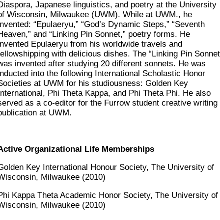
Diaspora, Japanese linguistics, and poetry at the University
of Wisconsin, Milwaukee (UWM). While at UWM., he
invented: “Epulaeryu,” “God’s Dynamic Steps,” “Seventh
Heaven,” and “Linking Pin Sonnet,” poetry forms. He
invented Epulaeryu from his worldwide travels and
fellowshipping with delicious dishes. The “Linking Pin Sonnet
was invented after studying 20 different sonnets. He was
inducted into the following International Scholastic Honor
Societies at UWM for his studiousness: Golden Key
International, Phi Theta Kappa, and Phi Theta Phi. He also
served as a co-editor for the Furrow student creative writing
publication at UWM.
Active Organizational Life Memberships
Golden Key International Honour Society, The University of
Wisconsin, Milwaukee (2010)
Phi Kappa Theta Academic Honor Society, The University of
Wisconsin, Milwaukee (2010)