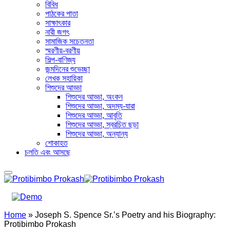
বিবিধ
পাঠকের পাতা
সাক্ষাৎকার
নারী জগৎ
সামাজিক সচেতনতা
স্মরণীয়-বরণীয়
শিল্প-বাণিজ্য
জন্মদিনের শুভেচ্ছা
লেখক সহায়িকা
শিশুদের আড্ডা
শিশুদের আড্ডা, অংকন
শিশুদের আড্ডা, অদম্য-যারা
শিশুদের আড্ডা, আবৃতি
শিশুদের আড্ডা, স্বরচিত ছড়া
শিশুদের আড্ডা, অন্যান্য
শোকাহত
চলতি এবং আসছে
Home
»
Joseph S. Spence Sr.’s Poetry and his Biography:
Protibimbo Prokash