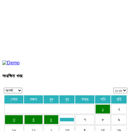
সংরক্ষিত খবর
সোম
মঙ্গল
বুধ
বৃহ
শুক্র
শনি
রবি
১
২
৩
৪
৫
৭
৮
৯
১০
১১
১
১৩
৪
১৫
১৬