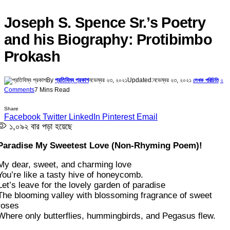
Joseph S. Spence Sr.’s Poetry
and his Biography: Protibimbo
Prokash
By
প্রতিবিম্ব প্রকাশ
নভেম্বর ২৩, ২০২১
Updated:
নভেম্বর ২৩, ২০২১
২
লেখক পরিচিতি
Comments
7 Mins Read
Share
Facebook
Twitter
LinkedIn
Pinterest
Email
১,০৯২
বার পড়া হয়েছে
Paradise My Sweetest Love (Non-Rhyming Poem)!
My dear, sweet, and charming love
You’re like a tasty hive of honeycomb.
Let’s leave for the lovely garden of paradise
The blooming valley with blossoming fragrance of sweet
roses
Where only butterflies, hummingbirds, and Pegasus flew.