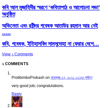
কবি আল মুজাহিদীর স্মরণে ‘কবিতাপাঠ ও আলোচনা সভা’
অনুষ্ঠিত
অভিনেতা এবং রবীন্দ্র গবেষক আতাউর রহমান আর নেই
…..
কবি, গবেষক, ইতিহাসবিদ সামসুদোহা না ফেরার দেশে…
View ২ Comments
২ COMMENTS
ProtibimboProkash
on
নভেম্বর ২৭, ২০২১ ১২:৩৩ পূর্বাহ্ণ
very good job; congratulations.
Reply