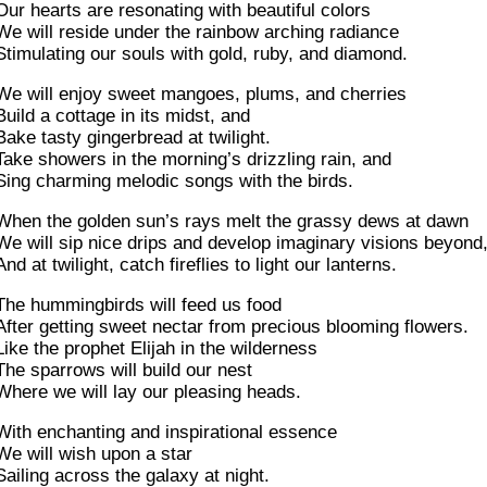
Our hearts are resonating with beautiful colors
We will reside under the rainbow arching radiance
Stimulating our souls with gold, ruby, and diamond.
We will enjoy sweet mangoes, plums, and cherries
Build a cottage in its midst, and
Bake tasty gingerbread at twilight.
Take showers in the morning’s drizzling rain, and
Sing charming melodic songs with the birds.
When the golden sun’s rays melt the grassy dews at dawn
We will sip nice drips and develop imaginary visions beyond
And at twilight, catch fireflies to light our lanterns.
The hummingbirds will feed us food
After getting sweet nectar from precious blooming flowers.
Like the prophet Elijah in the wilderness
The sparrows will build our nest
Where we will lay our pleasing heads.
With enchanting and inspirational essence
We will wish upon a star
Sailing across the galaxy at night.