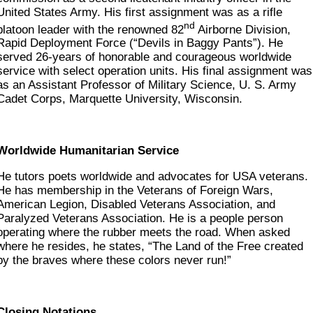
United States Army. His first assignment was as a rifle
nd
platoon leader with the renowned 82
Airborne Division,
Rapid Deployment Force (“Devils in Baggy Pants”). He
served 26-years of honorable and courageous worldwide
service with select operation units. His final assignment was
as an Assistant Professor of Military Science, U. S. Army
Cadet Corps, Marquette University, Wisconsin.
Worldwide Humanitarian Service
He tutors poets worldwide and advocates for USA veterans.
He has membership in the Veterans of Foreign Wars,
American Legion, Disabled Veterans Association, and
Paralyzed Veterans Association. He is a people person
operating where the rubber meets the road. When asked
where he resides, he states, “The Land of the Free created
by the braves where these colors never run!”
Closing Notations