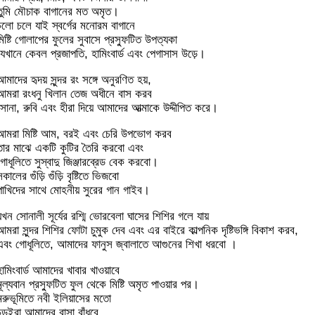
তুমি মৌচাক বাগানের মত অমৃত।
চলো চলে যাই স্বর্গের মনোরম বাগানে
মিষ্টি গোলাপের ফুলের সুবাসে প্রস্ফুটিত উপত্যকা
যেখানে কেবল প্রজাপতি, হামিংবার্ড এবং পেগাসাস উড়ে।
মাদের হৃদয় সুন্দর রং সঙ্গে অনুরণিত হয়,
আমরা রংধনু খিলান তেজ অধীনে বাস করব
সোনা, রুবি এবং হীরা দিয়ে আমাদের আত্মাকে উদ্দীপিত করে।
আমরা মিষ্টি আম, বরই এবং চেরি উপভোগ করব
তার মাঝে একটি কুটির তৈরি করবো এবং
গোধূলিতে সুস্বাদু জিঞ্জারব্রেড বেক করবো।
কালের গুঁড়ি গুঁড়ি বৃষ্টিতে ভিজবো
পাখিদের সাথে মোহনীয় সুরের গান গাইব।
যখন সোনালী সূর্যের রশ্মি ভোরবেলা ঘাসের শিশির গলে যায়
আমরা সুন্দর শিশির ফোটা চুমুক দেব এবং এর বাইরে কাল্পনিক দৃষ্টিভঙ্গি বিকাশ করব,
এবং গোধূলিতে, আমাদের ফানুস জ্বালাতে আগুনের শিখা ধরবো ।
ামিংবার্ড আমাদের খাবার খাওয়াবে
মূল্যবান প্রস্ফুটিত ফুল থেকে মিষ্টি অমৃত পাওয়ার পর।
মরুভূমিতে নবী ইলিয়াসের মতো
চড়ুইরা আমাদের বাসা বাঁধবে