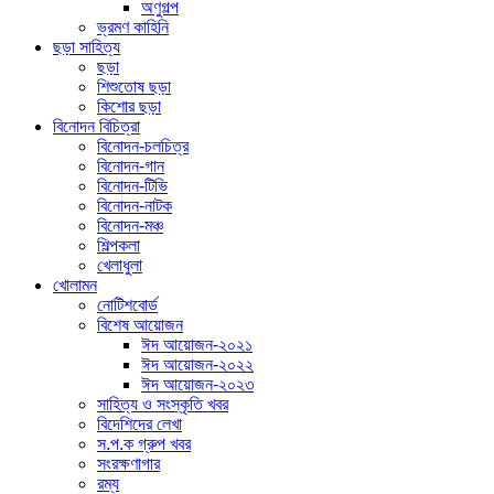
অণুগল্প
ভ্রমণ কাহিনি
ছড়া সাহিত্য
ছড়া
শিশুতোষ ছড়া
কিশোর ছড়া
বিনোদন বিচিত্রা
বিনোদন-চলচিত্র
বিনোদন-গান
বিনোদন-টিভি
বিনোদন-নাটক
বিনোদন-মঞ্চ
শিল্পকলা
খেলাধুলা
খোলামন
নোটিশবোর্ড
বিশেষ আয়োজন
ঈদ আয়োজন-২০২১
ঈদ আয়োজন-২০২২
ঈদ আয়োজন-২০২৩
সাহিত্য ও সংস্কৃতি খবর
বিদেশিদের লেখা
স.প.ক গ্রুপ খবর
সংরক্ষণাগার
রম্য