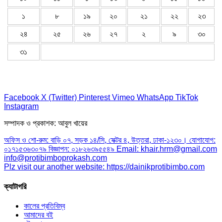
১
৮
১৯
২০
২১
২২
২৩
২৪
২৫
২৬
২৭
২
৯
৩০
৩১
Facebook
X (Twitter)
Pinterest
Vimeo
WhatsApp
TikTok
Instagram
সম্পাদক ও প্রকাশক: আবুল খায়ের
অফিস ও শো-রুম: বাড়ি ০৭, সড়ক ১৪/সি, সেক্টর ৪, উত্তরা, ঢাকা-১২৩০। যোগাযোগ:
০১৭১৫৩৬৩০৭৯ বিজ্ঞাপন: ০১৮২৬৩৯৫৫৪৯ Email: khair.hrm@gmail.com
info@protibimboprokash.com
Plz visit our another website: https://dainikprotibimbo.com
ক্যাটাগরি
কালের প্রতিবিম্ব
আমাদের বই