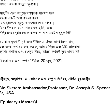
যেখানে আমরা আনন্দে ঘুমাবো।
মোহনীয় এবং অনুপ্রেরণামূলক সারাংশ সঙ্গে
আমরা একটি তারা কামনা করব
রাতে ছায়াপথে জুড়ে পালতোলা তারা থেকে।
চাঁদের উপর লাফানো গরু দেখে হাসি, এবং
মিল্কিওয়ে স্রোত থেকে ঝকঝকে লাল ওয়াইন চুমুক দিই ।
আমরা অস্তগামী সূর্য এবং উদীয়মান চাঁদের সাথে মিশে যাব,
এবং একে অপরের কাছ থেকে, আমার প্রিয় এবং মিষ্টি ভালবাসা:
স্বর্গের বাগানে এবং রংধনুর নীচে, আমরা কখনই দূরে থাকব না!
© জোসেফ এস. স্পেন্স সিনিয়র 20 জুন, 2021
াষ্ট্রদূত, অধ্যাপক, ড. জোসেফ এস. স্পেন্স সিনিয়র, মার্কিন যুক্তরাষ্ট্র
Bio Sketch: Ambassador,Professor, Dr. Joseph S. Spenc
Sr, USA
(Epulaeryu Master)!