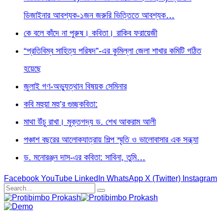
ডিজাইনার আবশ্যক-১জন জরুরি ভিত্তিতে আবশ্যক…
কে বলে কাঁদে না পুরুষ। কবিতা। রাকিব ফরায়েজী
“প্রতিবিম্ব সাহিত্য পরিষদ”-এর কুমিল্লা জেলা শাখার কমিটি গঠিত
হয়েছে
জুলাই গণ-অভ্যুত্থান বিষয়ক সেমিনার
কবি মহুয়া মহু’র গুচ্ছকবিতা:
মাথা উঁচু রাখা। মুক্তগদ্য ড. শেখ আকরাম আলী
পঞ্চাশ বছরের আলোকযাত্রায় শিল্প স্মৃতি ও ভালোবাসার এক সন্ধ্যা
ড. মনোরঞ্জন দাস-এর কবিতা: সাবিনা, তুমি…
Facebook
YouTube
LinkedIn
WhatsApp
X (Twitter)
Instagram