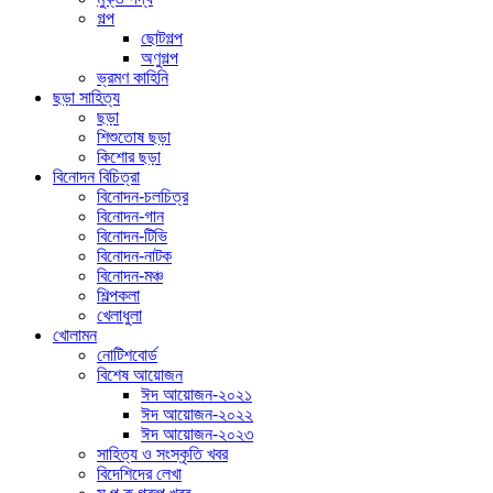
গল্প
ছোটগল্প
অণুগল্প
ভ্রমণ কাহিনি
ছড়া সাহিত্য
ছড়া
শিশুতোষ ছড়া
কিশোর ছড়া
বিনোদন বিচিত্রা
বিনোদন-চলচিত্র
বিনোদন-গান
বিনোদন-টিভি
বিনোদন-নাটক
বিনোদন-মঞ্চ
শিল্পকলা
খেলাধুলা
খোলামন
নোটিশবোর্ড
বিশেষ আয়োজন
ঈদ আয়োজন-২০২১
ঈদ আয়োজন-২০২২
ঈদ আয়োজন-২০২৩
সাহিত্য ও সংস্কৃতি খবর
বিদেশিদের লেখা