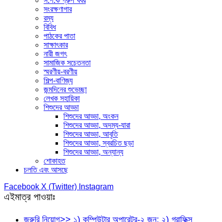
স.প.ক গ্রুপ খবর
সংরক্ষণাগার
রম্য
বিবিধ
পাঠকের পাতা
সাক্ষাৎকার
নারী জগৎ
সামাজিক সচেতনতা
স্মরণীয়-বরণীয়
শিল্প-বাণিজ্য
জন্মদিনের শুভেচ্ছা
লেখক সহায়িকা
শিশুদের আড্ডা
শিশুদের আড্ডা, অংকন
শিশুদের আড্ডা, অদম্য-যারা
শিশুদের আড্ডা, আবৃতি
শিশুদের আড্ডা, স্বরচিত ছড়া
শিশুদের আড্ডা, অন্যান্য
শোকাহত
চলতি এবং আসছে
Facebook
X (Twitter)
Instagram
এইমাত্র পাওয়াঃ
জরুরি নিয়োগ>> ১) কম্পিউটার অপারেটর-২ জন; ২) গ্রাফিক্স