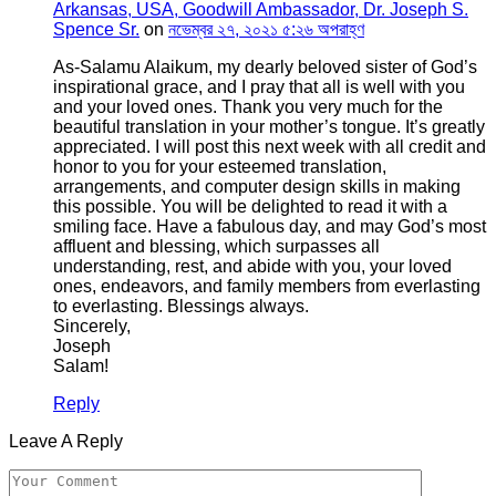
Arkansas, USA, Goodwill Ambassador, Dr. Joseph S.
Spence Sr.
on
নভেম্বর ২৭, ২০২১ ৫:২৬ অপরাহ্ণ
As-Salamu Alaikum, my dearly beloved sister of God’s
inspirational grace, and I pray that all is well with you
and your loved ones. Thank you very much for the
beautiful translation in your mother’s tongue. It’s greatly
appreciated. I will post this next week with all credit and
honor to you for your esteemed translation,
arrangements, and computer design skills in making
this possible. You will be delighted to read it with a
smiling face. Have a fabulous day, and may God’s most
affluent and blessing, which surpasses all
understanding, rest, and abide with you, your loved
ones, endeavors, and family members from everlasting
to everlasting. Blessings always.
Sincerely,
Joseph
Salam!
Reply
Leave A Reply