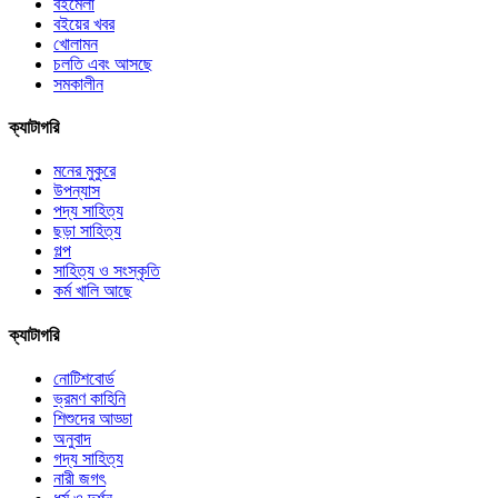
বইমেলা
বইয়ের খবর
খোলামন
চলতি এবং আসছে
সমকালীন
ক্যাটাগরি
মনের মুকুরে
উপন্যাস
পদ্য সাহিত্য
ছড়া সাহিত্য
গল্প
সাহিত্য ও সংস্কৃতি
কর্ম খালি আছে
ক্যাটাগরি
নোটিশবোর্ড
ভ্রমণ কাহিনি
শিশুদের আড্ডা
অনুবাদ
গদ্য সাহিত্য
নারী জগৎ