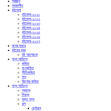
প্রচ্ছদ
সমকালীন
বইমেলা
বইমেলা-২০২১
বইমেলা-২০২২
বইমেলা-২০২৩
বইমেলা-২০২৪
বইমেলা-২০২৫
বইমেলা-২০২৬
বইমেলা-২০২৭
মনের মুকুরে
বইয়ের খবর
বই আলোচনা
পদ্য সাহিত্য
কবিতা
অণুকবিতা
গীতিকবিতা
গান
কিশোর কবিতা
গদ্য সাহিত্য
প্রবন্ধ
নিবন্ধ
মুক্ত গদ্য
গল্প
ছোটগল্প