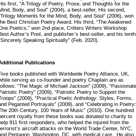
His first, “A Trilogy of Poetry, Prose, and Thoughts for the
Mind, Body, and Soul” (2004), a best-seller. His second,
“Trilogy Moments for the Mind, Body, and Soul” (2006), won
the Best Christian Poetry Award. His third, “The Awakened
One Poetics,” won 2nd place, Critters Writers Workshop
Best Author’s Pool, and publisher’s best-seller, and his tenth
“Sincerely Speaking Spiritually”
(Feb. 2020).
Additional Publications
Five books published with Worldwide Poetry Alliance, UK,
while serving as co-founder and poetry Chaplain are as
follows: “The Magic of Michael Jackson”
(2009), “Passionat
Patriotic Poetry” (2009), “Patriotic Poetry to Support the
Troops” (2009), “Practical Poetic Anthology: Styles, Forms,
and Peganted Portrayals” (2009), and “Celebrating in Poetry:
The 20th Century, 100 Years of Music” (2010). One hundred
percent royalty from these books was donated to charity to
help 911 first responders, who helped the injured from the
terrorist’s aircraft attacks on the World Trade Center, NYC,
and Pentagon, Washington, DC, with medical care. He also