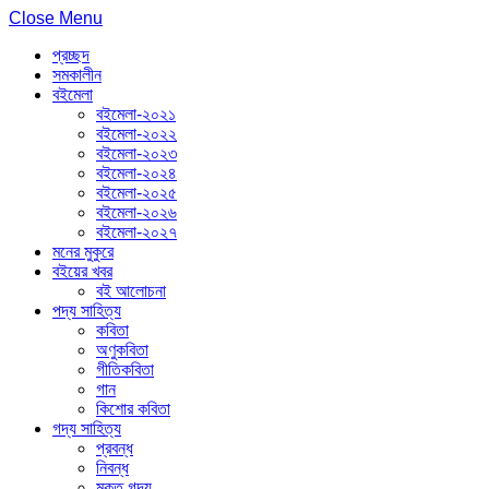
Close Menu
প্রচ্ছদ
সমকালীন
বইমেলা
বইমেলা-২০২১
বইমেলা-২০২২
বইমেলা-২০২৩
বইমেলা-২০২৪
বইমেলা-২০২৫
বইমেলা-২০২৬
বইমেলা-২০২৭
মনের মুকুরে
বইয়ের খবর
বই আলোচনা
পদ্য সাহিত্য
কবিতা
অণুকবিতা
গীতিকবিতা
গান
কিশোর কবিতা
গদ্য সাহিত্য
প্রবন্ধ
নিবন্ধ
মুক্ত গদ্য