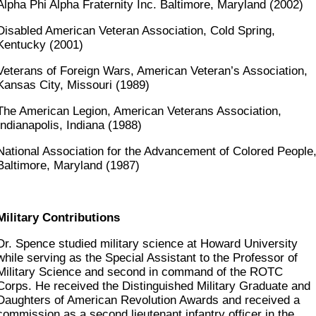
Alpha Phi Alpha Fraternity Inc. Baltimore, Maryland (2002)
Disabled American Veteran Association, Cold Spring,
Kentucky (2001)
Veterans of Foreign Wars, American Veteran’s Association,
Kansas City, Missouri (1989)
The American Legion, American Veterans Association,
Indianapolis, Indiana (1988)
National Association for the Advancement of Colored People
Baltimore, Maryland (1987)
Military Contributions
Dr. Spence studied military science at Howard University
while serving as the Special Assistant to the Professor of
Military Science and second in command of the ROTC
Corps. He received the Distinguished Military Graduate and
Daughters of American Revolution Awards and received a
commission as a second lieutenant infantry officer in the