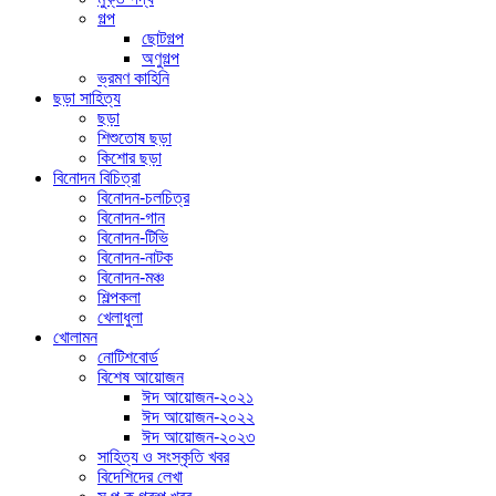
গল্প
ছোটগল্প
অণুগল্প
ভ্রমণ কাহিনি
ছড়া সাহিত্য
ছড়া
শিশুতোষ ছড়া
কিশোর ছড়া
বিনোদন বিচিত্রা
বিনোদন-চলচিত্র
বিনোদন-গান
বিনোদন-টিভি
বিনোদন-নাটক
বিনোদন-মঞ্চ
শিল্পকলা
খেলাধুলা
খোলামন
নোটিশবোর্ড
বিশেষ আয়োজন
ঈদ আয়োজন-২০২১
ঈদ আয়োজন-২০২২
ঈদ আয়োজন-২০২৩
সাহিত্য ও সংস্কৃতি খবর
বিদেশিদের লেখা