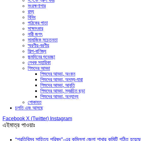
স.প.ক গ্রুপ খবর
সংরক্ষণাগার
রম্য
বিবিধ
পাঠকের পাতা
সাক্ষাৎকার
নারী জগৎ
সামাজিক সচেতনতা
স্মরণীয়-বরণীয়
শিল্প-বাণিজ্য
জন্মদিনের শুভেচ্ছা
লেখক সহায়িকা
শিশুদের আড্ডা
শিশুদের আড্ডা, অংকন
শিশুদের আড্ডা, অদম্য-যারা
শিশুদের আড্ডা, আবৃতি
শিশুদের আড্ডা, স্বরচিত ছড়া
শিশুদের আড্ডা, অন্যান্য
শোকাহত
চলতি এবং আসছে
Facebook
X (Twitter)
Instagram
এইমাত্র পাওয়াঃ
“প্রতিবিম্ব সাহিত্য পরিষদ”-এর কুমিল্লা জেলা শাখার কমিটি গঠিত হয়েছে