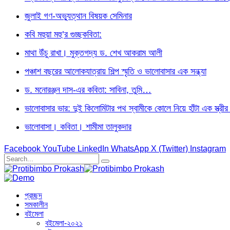
জুলাই গণ-অভ্যুত্থান বিষয়ক সেমিনার
কবি মহুয়া মহু’র গুচ্ছকবিতা:
মাথা উঁচু রাখা। মুক্তগদ্য ড. শেখ আকরাম আলী
পঞ্চাশ বছরের আলোকযাত্রায় শিল্প স্মৃতি ও ভালোবাসার এক সন্ধ্যা
ড. মনোরঞ্জন দাস-এর কবিতা: সাবিনা, তুমি…
ভালোবাসার ভার: দুই কিলোমিটার পথ স্বামীকে কোলে নিয়ে হাঁটা এক স্ত্র
ভালোবাসা। কবিতা। শামীমা তালুকদার
Facebook
YouTube
LinkedIn
WhatsApp
X (Twitter)
Instagram
প্রচ্ছদ
সমকালীন
বইমেলা
বইমেলা-২০২১