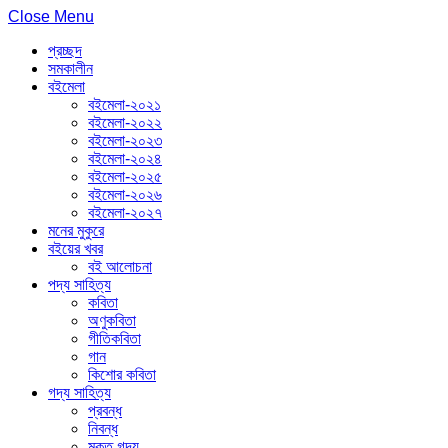
Close Menu
প্রচ্ছদ
সমকালীন
বইমেলা
বইমেলা-২০২১
বইমেলা-২০২২
বইমেলা-২০২৩
বইমেলা-২০২৪
বইমেলা-২০২৫
বইমেলা-২০২৬
বইমেলা-২০২৭
মনের মুকুরে
বইয়ের খবর
বই আলোচনা
পদ্য সাহিত্য
কবিতা
অণুকবিতা
গীতিকবিতা
গান
কিশোর কবিতা
গদ্য সাহিত্য
প্রবন্ধ
নিবন্ধ
মুক্ত গদ্য