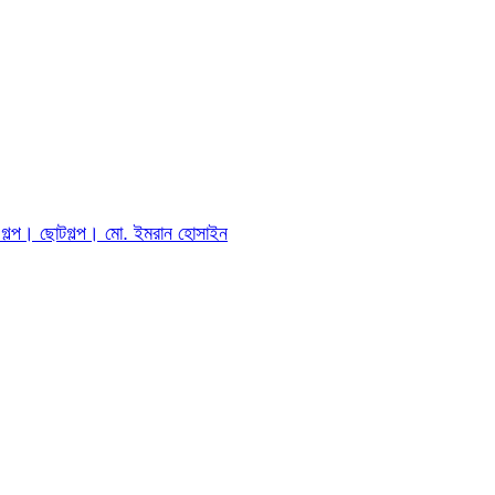
ীর গল্প। ছোটগল্প। ‎মো. ইমরান হোসাইন