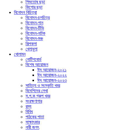
শিশুতোষ ছড়া
কিশোর ছড়া
বিনোদন বিচিত্রা
বিনোদন-চলচিত্র
বিনোদন-গান
বিনোদন-টিভি
বিনোদন-নাটক
বিনোদন-মঞ্চ
শিল্পকলা
খেলাধুলা
খোলামন
নোটিশবোর্ড
বিশেষ আয়োজন
ঈদ আয়োজন-২০২১
ঈদ আয়োজন-২০২২
ঈদ আয়োজন-২০২৩
সাহিত্য ও সংস্কৃতি খবর
বিদেশিদের লেখা
স.প.ক গ্রুপ খবর
সংরক্ষণাগার
রম্য
বিবিধ
পাঠকের পাতা
সাক্ষাৎকার
নারী জগৎ