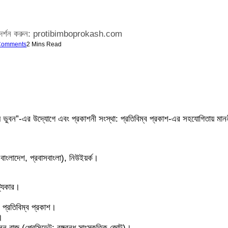
, পরিদর্শন করুন: protibimboprokash.com
Comments
2 Mins Read
ুবন”-এর উদ্যোগে এবং প্রকাশনী সংস্থা: প্রতিবিম্ব প্রকাশ-এর সহযোগিতায় মাননীয় প
াংলাদেশ, প্রবাসবাংলা), নিউইয়র্ক।
ট্যকার।
 প্রতিবিম্ব প্রকাশ।
।
াজু (প্রেসিডেন্ট: বঙ্গবন্ধু সাংস্কৃতিক জোট)।