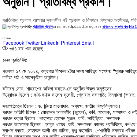
অনুষ্ঠান। প্রতিবিম্ব প্রকাশ।
প্রতিবিম্ব প্রকাশ আপনার সৃজনশীল বই প্রকাশ ও বিপণনে বিশ্বস্ত অংশীদার
By
প্রতিবিম্ব প্রকাশ
মে ১৮, ২০২৪
Updated:
মে ১৮, ২০২৪
No 
সাহিত্য ও সংস্কৃতি খবর
Share
Facebook
Twitter
LinkedIn
Pinterest
Email
৬৪৪
বার পড়া হয়েছে
ঢাকা প্রতিনিধি:
গতকাল ১৭ মে ২০২৪, শুক্রবার বিকেল ৪টার সময় সাহিত্য সংগঠন: “সুচারু সাহিত্য ভ
কবিতা পাঠ ও সাংস্কৃতিক অনুষ্ঠান।
কাঁটাবন মোড়, শাহবাগের কবিতা ক্যাফে-তে অনুষ্ঠিত উক্ত অনুষ্ঠানের
উদ্বোধক ছিলেন : কবি-কথক সালেম সুলেরী, গ্লোবাল সভাপতি: তিনবাংলা (ভারত, ব
সভাপতিত্বে ছিলেন : ড. চিন্ময় হাওলাদার, অধ্যক্ষ, জাতীয় বিশ্ববিদ্যালয়।
প্রধান অতিথি ছিলেন : মোহাম্মদ আলমগীর (জুয়েল), কবি, গবেষক, সম্পাদক ও না
প্রধান বক্তা ছিলেন : শাহাদাত হোসেন সুজন, কবি, সাহিত্যিক, সম্পাদক।
প্রধান আলোচক ছিলেন : আবুল খায়ের, কবি, সম্পাদক: কালের প্রতিবিম্ব, কর্ণধার:
স্বাগত বক্তা: মোহাম্মদ আলী খান মানিক, যুগ্ম মহাসচিব, পেশাজীবী সমন্বয় পরিষদ
বিশেষ আলোচনায় অংশ নেন জাতীয় পুরস্কারপ্রাপ্ত চলচ্চিত্র পরিচালক জাকির হোসেন র