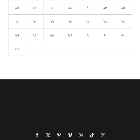
১০
১১
১
১৩
৪
১৫
১৬
১
৮
১৯
২০
২১
২২
২৩
২৪
২৫
২৬
২৭
২
৯
৩০
৩১
Facebook
X
Pinterest
Vimeo
WhatsApp
TikTok
Instagram