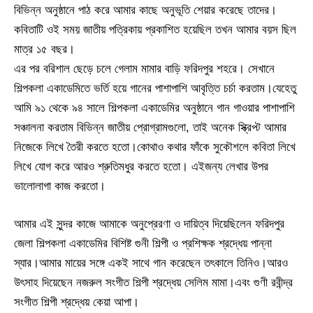
বিভিন্ন অনুষ্ঠানে পাঠ করে আমার কাছে অনুভূতি শেয়ার করেছে তাদের।
কবিতাটি ওই সময় জাতীয় পত্রিকায় প্রকাশিত হয়েছিল তখন আমার বয়স ছিল
মাত্র ১৫ বছর।
এর পর বরিশাল ছেড়ে চলে গেলাম মামার বাড়ি ফরিদপুর শহরে। সেখানে
শিল্পকলা একাডেমিতে ভর্তি হয়ে গানের পাশাপাশি আবৃত্তি চর্চা করতাম।যেহেতু
আমি ৯১ থেকে ৯৪ সালে শিল্পকলা একাডেমির অনুষ্ঠানে গান গাওয়ার পাশাপাশি
সঞ্চালনা করতাম বিভিন্ন জাতীয় প্রোগ্রামগুলো, তাই অনেক স্ক্রিপ্ট আমার
নিজেকে লিখে তৈরী করতে হতো।কোথাও কথার ফাঁকে সুকৌশলে কবিতা লিখে
লিখে যোগ করে আরও শ্রুতিমধুর করতে হতো। এইজন্য লেখার উপর
ভালোলাগা কাজ করতো।
আমার এই সুন্দর কাজে আমাকে অনুপ্রেরণা ও দায়িত্ব দিয়েছিলেন ফরিদপুর
জেলা শিল্পকলা একাডেমির বিশিষ্ট গুনী শিল্পী ও প্রশিক্ষক শ্রদ্ধেয় পান্না
স্যার।আমার মায়ের সঙ্গে একই সাথে গান করেছেন তৎকালে তিনিও।আরও
উৎসাহ দিয়েছেন নজরুল সংগীত শিল্পী শ্রদ্ধেয় সেলিম মামা।এবং গুণী রবীন্দ্র
সংগীত শিল্পী শ্রদ্ধেয় কেয়া আপা।