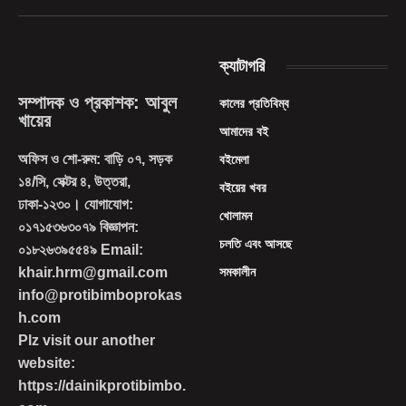
(Twitter)
ক্যাটাগরি
সম্পাদক ও প্রকাশক: আবুল
কালের প্রতিবিম্ব
খায়ের
আমাদের বই
অফিস ও শো-রুম: বাড়ি ০৭, সড়ক
বইমেলা
১৪/সি, সেক্টর ৪, উত্তরা,
বইয়ের খবর
ঢাকা-১২৩০। যোগাযোগ:
খোলামন
০১৭১৫৩৬৩০৭৯ বিজ্ঞাপন:
চলতি এবং আসছে
০১৮২৬৩৯৫৫৪৯ Email:
khair.hrm@gmail.com
সমকালীন
info@protibimboprokas
h.com
Plz visit our another
website:
https://dainikprotibimbo.