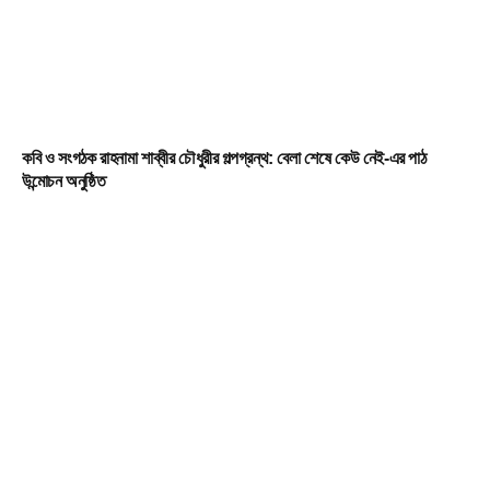
কবি ও সংগঠক রাহনামা শাব্বীর চৌধুরীর গল্পগ্রন্থ: বেলা শেষে কেউ নেই-এর পাঠ
উন্মোচন অনুষ্ঠিত