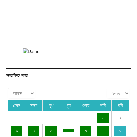
সংরক্ষিত খবর
সোম
মঙ্গল
বুধ
বৃহ
শুক্র
শনি
রবি
১
২
৩
৪
৫
৭
৮
৯