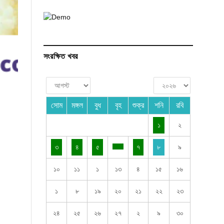
সংরক্ষিত খবর
সোম
মঙ্গল
বুধ
বৃহ
শুক্র
শনি
রবি
১
২
৩
৪
৫
৭
৮
৯
১০
১১
১
১৩
৪
১৫
১৬
১
৮
১৯
২০
২১
২২
২৩
২৪
২৫
২৬
২৭
২
৯
৩০