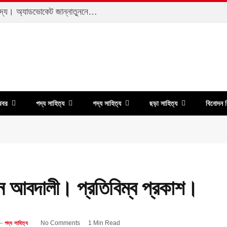
মাতৃত্বে নারীবান্ধব সমাজ অপরিহার্য। মুক্তগদ্য। অ্যাডভোকেট জান্নাতুননেছা তমা
খবর
পদ্য সাহিত্য
গদ্য সাহিত্য
ছড়া সাহিত্য
বিনোদন ব
 আবদালী। প্রতিবিম্ব প্রকাশ।
No Comments
1 Min Read
পদ্য সাহিত্য