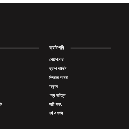
Facebook
X
Pinterest
Vimeo
WhatsApp
TikTok
Instagram
(Twitter)
ক্যাটাগরি
নোটিশবোর্ড
ভ্রমণ কাহিনি
শিশুদের আড্ডা
অনুবাদ
গদ্য সাহিত্য
তি
নারী জগৎ
ধর্ম ও দর্শন