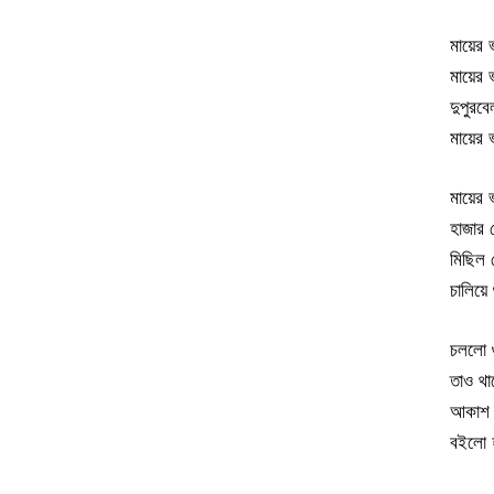
মায়ের ভ
মায়ের ভ
দুপুরব
মায়ের
মায়ের ভ
হাজার 
মিছিল 
চালিয়ে
চললো গ
তাও থাম
আকাশ জ
বইলো হ