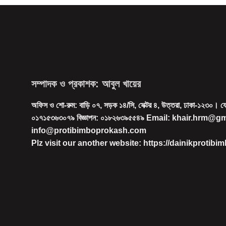
সম্পাদক ও প্রকাশক: আবুল খায়ের
অফিস ও শো-রুম: বাড়ি ০৭, সড়ক ১৪/সি, সেক্টর ৪, উত্তরা, ঢাকা-১২৩০। 
০১৭১৫৩৬৩০৭৯ বিজ্ঞাপন: ০১৮২৬৩৯৫৫৪৯ Email: khair.hrm@g
info@protibimboprokash.com
Plz visit our another website: https://dainikprotib