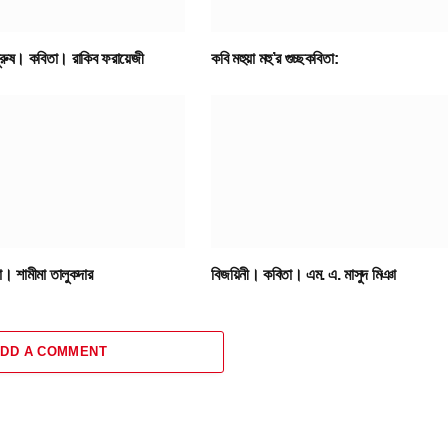
পুরুষ। কবিতা। রাকিব ফরায়েজী
কবি মহুয়া মহু’র গুচ্ছকবিতা:
। শামীমা তালুকদার
বিজয়িনী। কবিতা। এম. এ. মাসুদ মিঞা
DD A COMMENT