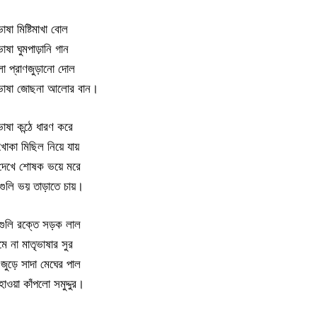
াষা মিষ্টিমাখা বোল
াষা ঘুমপাড়ানি গান
েলা প্রাণজুড়ানো দোল
 ভাষা জোছনা আলোর বান।
াষা কন্ঠে ধারণ করে
খোকা মিছিল নিয়ে যায়
দেখে শোষক ভয়ে মরে
 গুলি ভয় তাড়াতে চায়।
ুলি রক্তে সড়ক লাল
ে না মাতৃভাষার সুর
ুড়ে সাদা মেঘের পাল
াওয়া কাঁপলো সমুদ্দুর।