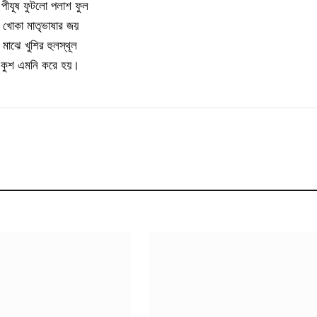
পীযূষ ফুটলো পলাশ ফুল
খোকা মাতৃভাষার জয়
মাঝে খুশির হুলস্থূল
কুশ এমনি করে হয়।