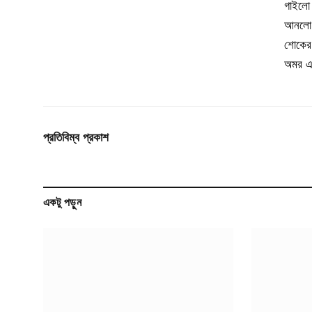
গাইলো 
আনলো 
শোকের 
অমর এ
প্রতিবিম্ব প্রকাশ
একটু পড়ুন