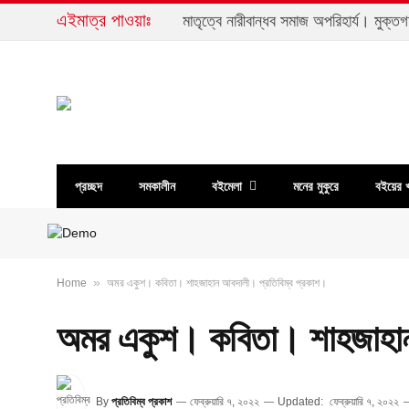
এইমাত্র পাওয়াঃ
প্রচ্ছদ
সমকালীন
বইমেলা
মনের মুকুরে
বইয়ের 
»
Home
অমর একুশ। কবিতা। শাহজাহান আবদালী। প্রতিবিম্ব প্রকাশ।
অমর একুশ। কবিতা। শাহজাহান
By
প্রতিবিম্ব প্রকাশ
ফেব্রুয়ারি ৭, ২০২২
Updated:
ফেব্রুয়ারি ৭, ২০২২