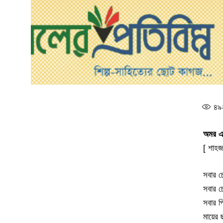
৪৯
অমর এ
[ শাহজ
সবার চে
সবার চে
সবার প্
মায়ের 