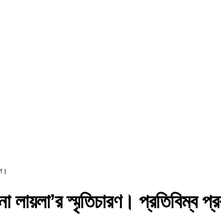
াশ।
রুনা লায়লা’র স্মৃতিচারণ। প্রতিবিম্ব প