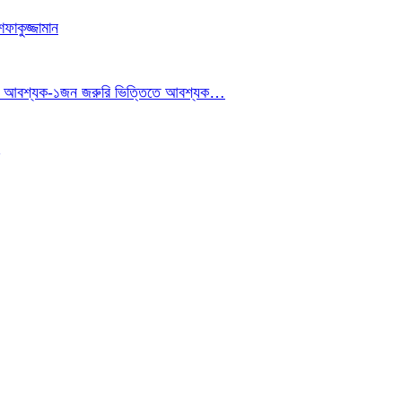
াকুজ্জামান
ইনার আবশ্যক-১জন জরুরি ভিত্তিতে আবশ্যক…