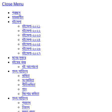
Close Menu
প্রচ্ছদ
সমকালীন
বইমেলা
বইমেলা-২০২১
বইমেলা-২০২২
বইমেলা-২০২৩
বইমেলা-২০২৪
বইমেলা-২০২৫
বইমেলা-২০২৬
বইমেলা-২০২৭
মনের মুকুরে
বইয়ের খবর
বই আলোচনা
পদ্য সাহিত্য
কবিতা
অণুকবিতা
গীতিকবিতা
গান
কিশোর কবিতা
গদ্য সাহিত্য
প্রবন্ধ
নিবন্ধ
মুক্ত গদ্য