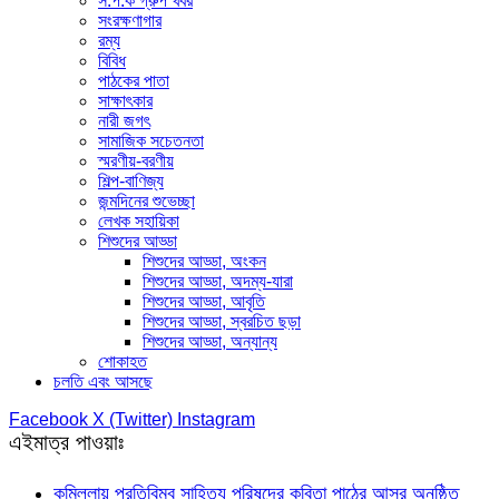
স.প.ক গ্রুপ খবর
সংরক্ষণাগার
রম্য
বিবিধ
পাঠকের পাতা
সাক্ষাৎকার
নারী জগৎ
সামাজিক সচেতনতা
স্মরণীয়-বরণীয়
শিল্প-বাণিজ্য
জন্মদিনের শুভেচ্ছা
লেখক সহায়িকা
শিশুদের আড্ডা
শিশুদের আড্ডা, অংকন
শিশুদের আড্ডা, অদম্য-যারা
শিশুদের আড্ডা, আবৃতি
শিশুদের আড্ডা, স্বরচিত ছড়া
শিশুদের আড্ডা, অন্যান্য
শোকাহত
চলতি এবং আসছে
Facebook
X (Twitter)
Instagram
এইমাত্র পাওয়াঃ
কুমিল্লায় প্রতিবিম্ব সাহিত্য পরিষদের কবিতা পাঠের আসর অনুষ্ঠিত