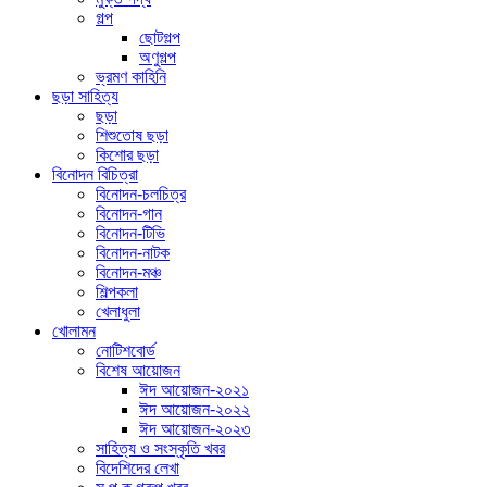
গল্প
ছোটগল্প
অণুগল্প
ভ্রমণ কাহিনি
ছড়া সাহিত্য
ছড়া
শিশুতোষ ছড়া
কিশোর ছড়া
বিনোদন বিচিত্রা
বিনোদন-চলচিত্র
বিনোদন-গান
বিনোদন-টিভি
বিনোদন-নাটক
বিনোদন-মঞ্চ
শিল্পকলা
খেলাধুলা
খোলামন
নোটিশবোর্ড
বিশেষ আয়োজন
ঈদ আয়োজন-২০২১
ঈদ আয়োজন-২০২২
ঈদ আয়োজন-২০২৩
সাহিত্য ও সংস্কৃতি খবর
বিদেশিদের লেখা