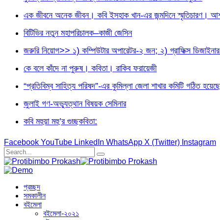
এক জীবনে অনেক জীবন। কবি ইসহাক খান-এর জন্মদিনে স্মৃতিচারণ। আশফ
বিটিভির নতুন মহাপরিচালক–কাজী জেসিন
জরুরি নিয়োগ>> ১) কম্পিউটার অপারেটর-২ জন; ২) গ্রাফিক্স ডিজা
কে বলে কাঁদে না পুরুষ। কবিতা। রাকিব ফরায়েজী
“প্রতিবিম্ব সাহিত্য পরিষদ”-এর কুমিল্লা জেলা শাখার কমিটি গঠিত হয়েছে
জুলাই গণ-অভ্যুত্থান বিষয়ক সেমিনার
কবি মহুয়া মহু’র গুচ্ছকবিতা:
Facebook
YouTube
LinkedIn
WhatsApp
X (Twitter)
Instagram
প্রচ্ছদ
সমকালীন
বইমেলা
বইমেলা-২০২১