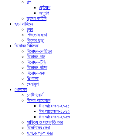
গল্প
ছোটগল্প
অণুগল্প
ভ্রমণ কাহিনি
ছড়া সাহিত্য
ছড়া
শিশুতোষ ছড়া
কিশোর ছড়া
বিনোদন বিচিত্রা
বিনোদন-চলচিত্র
বিনোদন-গান
বিনোদন-টিভি
বিনোদন-নাটক
বিনোদন-মঞ্চ
শিল্পকলা
খেলাধুলা
খোলামন
নোটিশবোর্ড
বিশেষ আয়োজন
ঈদ আয়োজন-২০২১
ঈদ আয়োজন-২০২২
ঈদ আয়োজন-২০২৩
সাহিত্য ও সংস্কৃতি খবর
বিদেশিদের লেখা
স.প.ক গ্রুপ খবর