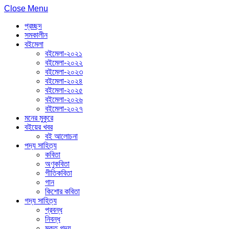
Close Menu
প্রচ্ছদ
সমকালীন
বইমেলা
বইমেলা-২০২১
বইমেলা-২০২২
বইমেলা-২০২৩
বইমেলা-২০২৪
বইমেলা-২০২৫
বইমেলা-২০২৬
বইমেলা-২০২৭
মনের মুকুরে
বইয়ের খবর
বই আলোচনা
পদ্য সাহিত্য
কবিতা
অণুকবিতা
গীতিকবিতা
গান
কিশোর কবিতা
গদ্য সাহিত্য
প্রবন্ধ
নিবন্ধ
মুক্ত গদ্য