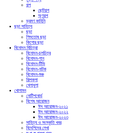
গল্প
ছোটগল্প
অণুগল্প
ভ্রমণ কাহিনি
ছড়া সাহিত্য
ছড়া
শিশুতোষ ছড়া
কিশোর ছড়া
বিনোদন বিচিত্রা
বিনোদন-চলচিত্র
বিনোদন-গান
বিনোদন-টিভি
বিনোদন-নাটক
বিনোদন-মঞ্চ
শিল্পকলা
খেলাধুলা
খোলামন
নোটিশবোর্ড
বিশেষ আয়োজন
ঈদ আয়োজন-২০২১
ঈদ আয়োজন-২০২২
ঈদ আয়োজন-২০২৩
সাহিত্য ও সংস্কৃতি খবর
বিদেশিদের লেখা