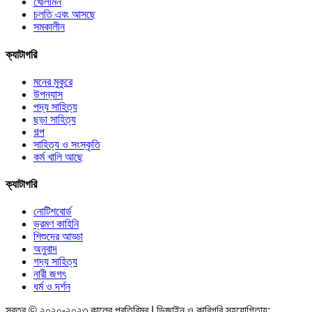
খোলামন
চলতি এবং আসছে
সমকালীন
ক্যাটাগরি
মনের মুকুরে
উপন্যাস
পদ্য সাহিত্য
ছড়া সাহিত্য
গল্প
সাহিত্য ও সংস্কৃতি
কর্ম খালি আছে
ক্যাটাগরি
নোটিশবোর্ড
ভ্রমণ কাহিনি
শিশুদের আড্ডা
অনুবাদ
গদ্য সাহিত্য
নারী জগৎ
ধর্ম ও দর্শন
স্বত্ব © ২০২০-২০২৩ কালের প্রতিবিম্ব | ডিজাইন ও কারিগরি সহযোগিতায়: