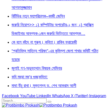
আশফাকুজ্জামান
বিটিভির নতুন মহাপরিচালক–কাজী জেসিন
জরুরি নিয়োগ>> ১) কম্পিউটার অপারেটর-২ জন; ২) গ্রাফিক্স
ডিজাইনার আবশ্যক-১জন জরুরি ভিত্তিতে আবশ্যক…
কে বলে কাঁদে না পুরুষ। কবিতা। রাকিব ফরায়েজী
“প্রতিবিম্ব সাহিত্য পরিষদ”-এর কুমিল্লা জেলা শাখার কমিটি গঠিত
হয়েছে
জুলাই গণ-অভ্যুত্থান বিষয়ক সেমিনার
কবি মহুয়া মহু’র গুচ্ছকবিতা:
মাথা উঁচু রাখা। মুক্তগদ্য ড. শেখ আকরাম আলী
Facebook
YouTube
LinkedIn
WhatsApp
X (Twitter)
Instagram