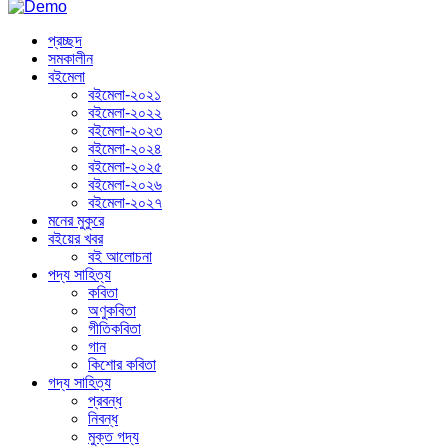
প্রচ্ছদ
সমকালীন
বইমেলা
বইমেলা-২০২১
বইমেলা-২০২২
বইমেলা-২০২৩
বইমেলা-২০২৪
বইমেলা-২০২৫
বইমেলা-২০২৬
বইমেলা-২০২৭
মনের মুকুরে
বইয়ের খবর
বই আলোচনা
পদ্য সাহিত্য
কবিতা
অণুকবিতা
গীতিকবিতা
গান
কিশোর কবিতা
গদ্য সাহিত্য
প্রবন্ধ
নিবন্ধ
মুক্ত গদ্য