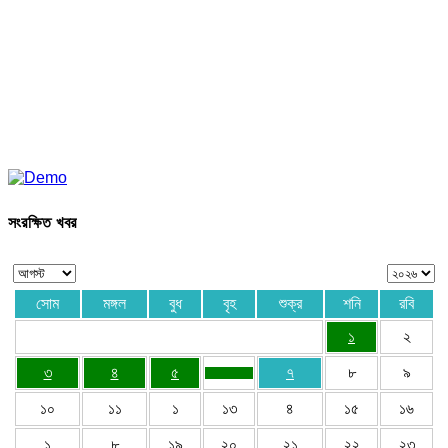
সংরক্ষিত খবর
সোম
মঙ্গল
বুধ
বৃহ
শুক্র
শনি
রবি
১
২
৩
৪
৫
৭
৮
৯
১০
১১
১
১৩
৪
১৫
১৬
১
৮
১৯
২০
২১
২২
২৩