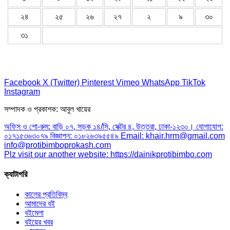
২৪
২৫
২৬
২৭
২
৯
৩০
৩১
Facebook
X (Twitter)
Pinterest
Vimeo
WhatsApp
TikTok
Instagram
সম্পাদক ও প্রকাশক: আবুল খায়ের
অফিস ও শো-রুম: বাড়ি ০৭, সড়ক ১৪/সি, সেক্টর ৪, উত্তরা, ঢাকা-১২৩০। যোগাযোগ:
০১৭১৫৩৬৩০৭৯ বিজ্ঞাপন: ০১৮২৬৩৯৫৫৪৯ Email: khair.hrm@gmail.com
info@protibimboprokash.com
Plz visit our another website: https://dainikprotibimbo.com
ক্যাটাগরি
কালের প্রতিবিম্ব
আমাদের বই
বইমেলা
বইয়ের খবর