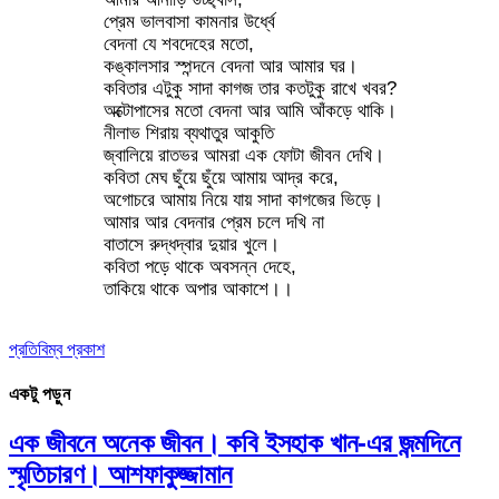
প্রেম ভালবাসা কামনার উর্ধ্বে
বেদনা যে শবদেহের মতো,
কঙ্কালসার স্পন্দনে বেদনা আর আমার ঘর।
কবিতার এটুকু সাদা কাগজ তার কতটুকু রাখে খবর?
অক্টোপাসের মতো বেদনা আর আমি আঁকড়ে থাকি।
নীলাভ শিরায় ব্যথাতুর আকুতি
জ্বালিয়ে রাতভর আমরা এক ফোটা জীবন দেখি।
কবিতা মেঘ ছুঁয়ে ছুঁয়ে আমায় আদ্র করে,
অগোচরে আমায় নিয়ে যায় সাদা কাগজের ভিড়ে।
আমার আর বেদনার প্রেম চলে দখি না
বাতাসে রুদ্ধদ্বার দুয়ার খুলে।
কবিতা পড়ে থাকে অবসন্ন দেহে,
তাকিয়ে থাকে অপার আকাশে।।
প্রতিবিম্ব প্রকাশ
একটু পড়ুন
এক জীবনে অনেক জীবন। কবি ইসহাক খান-এর জন্মদিনে
স্মৃতিচারণ। আশফাকুজ্জামান