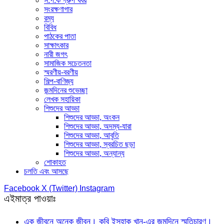
স.প.ক গ্রুপ খবর
সংরক্ষণাগার
রম্য
বিবিধ
পাঠকের পাতা
সাক্ষাৎকার
নারী জগৎ
সামাজিক সচেতনতা
স্মরণীয়-বরণীয়
শিল্প-বাণিজ্য
জন্মদিনের শুভেচ্ছা
লেখক সহায়িকা
শিশুদের আড্ডা
শিশুদের আড্ডা, অংকন
শিশুদের আড্ডা, অদম্য-যারা
শিশুদের আড্ডা, আবৃতি
শিশুদের আড্ডা, স্বরচিত ছড়া
শিশুদের আড্ডা, অন্যান্য
শোকাহত
চলতি এবং আসছে
Facebook
X (Twitter)
Instagram
এইমাত্র পাওয়াঃ
এক জীবনে অনেক জীবন। কবি ইসহাক খান-এর জন্মদিনে স্মৃতিচারণ।