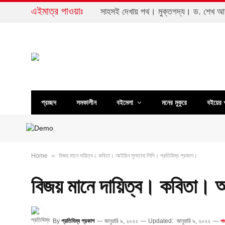
এইমাত্র পাওয়াঃ
সাহসই দেখায় পথ। মুক্তগদ্য। ড. শেখ 
প্রচ্ছদ
সমকালীন
বইমেলা
মনের মুকুরে
বইয়ের 
»
Home
বিজয় মানে দায়িত্ব। কবিতা। আইরিন সুলতানা লিপি। প্রতিবিম্ব প্রকাশ।
বিজয় মানে দায়িত্ব। কবিতা। 
By
প্রতিবিম্ব প্রকাশ
জানুয়ারি ৯, ২০২২
Updated:
জানুয়ারি ৯, ২০২২
পদ