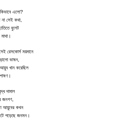
 কিভাবে এলো?
 না সেই কথা,
াতিতে বুলেট
ে মাথা।
সেই রেসকোর্স ময়দানে
জোড়ালো ভাষন,
কে আয়ুব খান করেছিল
 শোষণ।
ৃদ্ধ দামাল
র জনগণ,
ণ আয়ুবের কথন
ফেটে পড়েছে জনমন।