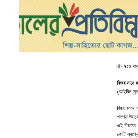
৭৫৪
বার
বিজয় মানে দা
(আইরিন সুল
বিজয় মানে এ
পতপত উড়বে
এই বিজয়ের 
কোটি স্বপ্