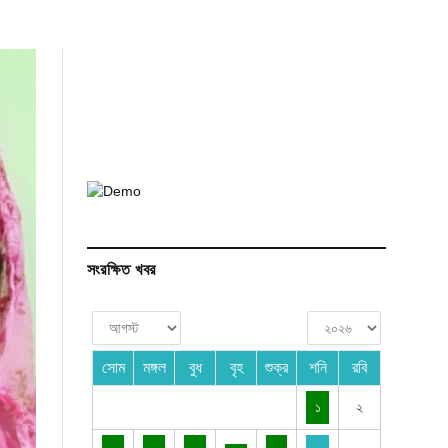
সংরক্ষিত খবর
সোম
মঙ্গল
বুধ
বৃহ
শুক্র
শনি
রবি
১
২