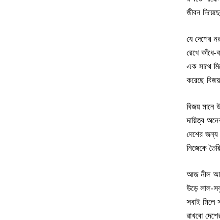
জীবন দিয়েছ
যে দেশের নর
রেখে কাঁধে-ক
এক সাথে মি
করেছে বিজয়
বিজয় মানে 
দায়িত্ব অন
দেশের জন্য
নিজেকে তৈ
আজ নীল আক
উড়ে লাল-সব
সবাই মিলে 
রাখবো দেশের