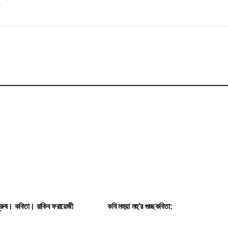
পুরুষ। কবিতা। রাকিব ফরায়েজী
কবি মহুয়া মহু’র গুচ্ছকবিতা: