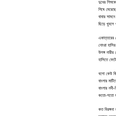
দুধের শিশুক
পিষে মেরেছে 
বাবার সামনে
ছিড়ে খুবলে 
একাত্তরের স
নোংরা হাসির
উলঙ্গ নারীর
হাসিতে ফেট
বলো কেউ কি
বাংলার মাট
বাংলার নদী-
কতো-শতো ল
কত বিরঙ্গনা 