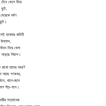
ে টেনে ফেলে দিয়ে
বুটে,
 মেয়েকে ধর্ষণ
খুটে।
েই হানাদার বাহিনী
 উল্লাস,
 যৌবন নিয়ে খেলা
ে পড়েছে পিচাশ।
 রাখো তাদের খবর?
িতে আছে গণকবর,
বিলে, খালে-জলে
াশ পঁচে-গলে।
নারীর সন্তানেরা