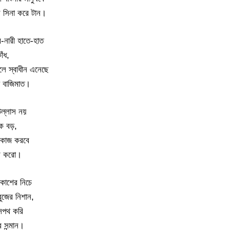
ে সিনা করে টান।
-নারী হাতে-হাত
াঁধ,
লে স্বাধীন এনেছে
 বাজিমাত।
উল্লাস নয়
েক বড়,
 কাজ করবে
রি করো।
াশের নিচে
ুজের নিশান,
সপথ করি
 সন্মান।