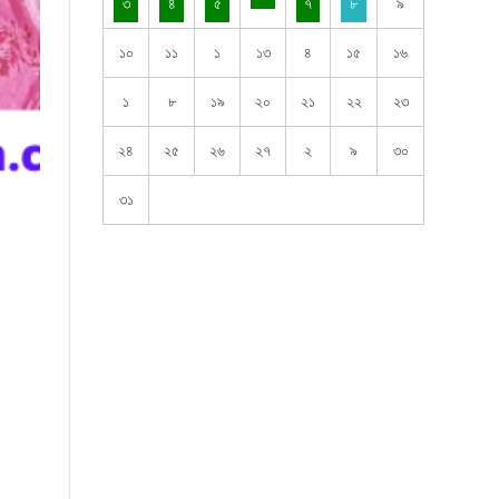
৩
৪
৫
৭
৮
৯
১০
১১
১
১৩
৪
১৫
১৬
১
৮
১৯
২০
২১
২২
২৩
২৪
২৫
২৬
২৭
২
৯
৩০
৩১