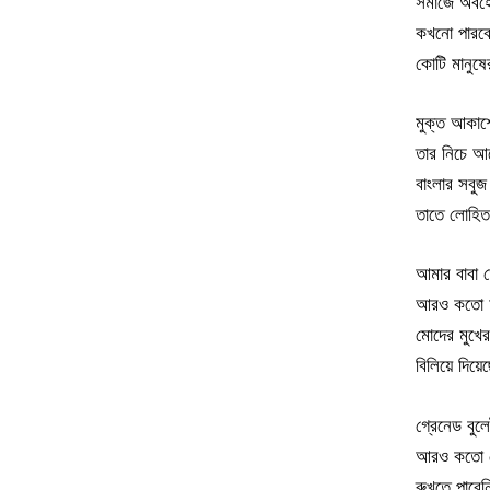
সমাজে অবহে
কখনো পারব
কোটি মানুষ
মুক্ত আকাশ
তার নিচে আছ
বাংলার সবুজ
তাতে লোহি
আমার বাবা 
আরও কতো আ
মোদের মুখের
বিলিয়ে দিয়
গ্রেনেড বুলে
আরও কতো ম
রুখতে পারেন