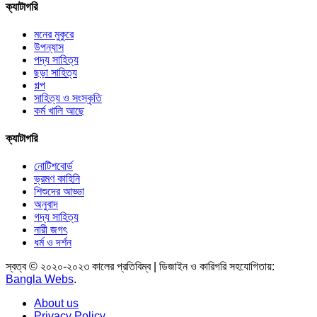
ক্যাটাগরি
মনের মুকুরে
উপন্যাস
পদ্য সাহিত্য
ছড়া সাহিত্য
গল্প
সাহিত্য ও সংস্কৃতি
কর্ম খালি আছে
ক্যাটাগরি
নোটিশবোর্ড
ভ্রমণ কাহিনি
শিশুদের আড্ডা
অনুবাদ
গদ্য সাহিত্য
নারী জগৎ
ধর্ম ও দর্শন
স্বত্ব © ২০২০-২০২৩ কালের প্রতিবিম্ব | ডিজাইন ও কারিগরি সহযোগিতায়:
Bangla Webs
.
About us
Privacy Policy