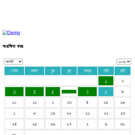
সংরক্ষিত খবর
সোম
মঙ্গল
বুধ
বৃহ
শুক্র
শনি
রবি
১
২
৩
৪
৫
৭
৮
৯
১০
১১
১
১৩
৪
১৫
১৬
১
৮
১৯
২০
২১
২২
২৩
২৪
২৫
২৬
২৭
২
৯
৩০
৩১