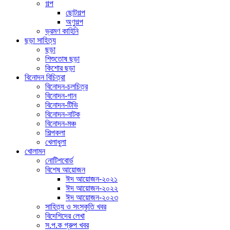
গল্প
ছোটগল্প
অণুগল্প
ভ্রমণ কাহিনি
ছড়া সাহিত্য
ছড়া
শিশুতোষ ছড়া
কিশোর ছড়া
বিনোদন বিচিত্রা
বিনোদন-চলচিত্র
বিনোদন-গান
বিনোদন-টিভি
বিনোদন-নাটক
বিনোদন-মঞ্চ
শিল্পকলা
খেলাধুলা
খোলামন
নোটিশবোর্ড
বিশেষ আয়োজন
ঈদ আয়োজন-২০২১
ঈদ আয়োজন-২০২২
ঈদ আয়োজন-২০২৩
সাহিত্য ও সংস্কৃতি খবর
বিদেশিদের লেখা
স.প.ক গ্রুপ খবর