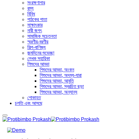
সংরক্ষণাগার
রম্য
বিবিধ
পাঠকের পাতা
সাক্ষাৎকার
নারী জগৎ
সামাজিক সচেতনতা
স্মরণীয়-বরণীয়
শিল্প-বাণিজ্য
জন্মদিনের শুভেচ্ছা
লেখক সহায়িকা
শিশুদের আড্ডা
শিশুদের আড্ডা, অংকন
শিশুদের আড্ডা, অদম্য-যারা
শিশুদের আড্ডা, আবৃতি
শিশুদের আড্ডা, স্বরচিত ছড়া
শিশুদের আড্ডা, অন্যান্য
শোকাহত
চলতি এবং আসছে