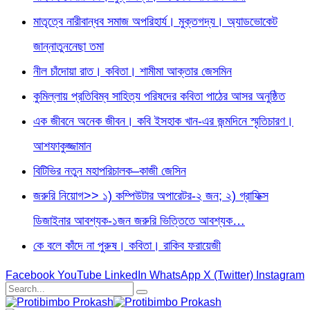
মাতৃত্বে নারীবান্ধব সমাজ অপরিহার্য। মুক্তগদ্য। অ্যাডভোকেট
জান্নাতুননেছা তমা
নীল চাঁদোয়া রাত। কবিতা। শামীমা আক্তার জেসমিন
কুমিল্লায় প্রতিবিম্ব সাহিত্য পরিষদের কবিতা পাঠের আসর অনুষ্ঠিত
এক জীবনে অনেক জীবন। কবি ইসহাক খান-এর জন্মদিনে স্মৃতিচারণ।
আশফাকুজ্জামান
বিটিভির নতুন মহাপরিচালক–কাজী জেসিন
জরুরি নিয়োগ>> ১) কম্পিউটার অপারেটর-২ জন; ২) গ্রাফিক্স
ডিজাইনার আবশ্যক-১জন জরুরি ভিত্তিতে আবশ্যক…
কে বলে কাঁদে না পুরুষ। কবিতা। রাকিব ফরায়েজী
Facebook
YouTube
LinkedIn
WhatsApp
X (Twitter)
Instagram