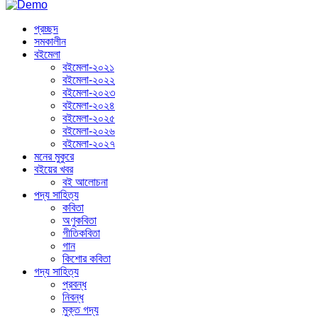
প্রচ্ছদ
সমকালীন
বইমেলা
বইমেলা-২০২১
বইমেলা-২০২২
বইমেলা-২০২৩
বইমেলা-২০২৪
বইমেলা-২০২৫
বইমেলা-২০২৬
বইমেলা-২০২৭
মনের মুকুরে
বইয়ের খবর
বই আলোচনা
পদ্য সাহিত্য
কবিতা
অণুকবিতা
গীতিকবিতা
গান
কিশোর কবিতা
গদ্য সাহিত্য
প্রবন্ধ
নিবন্ধ
মুক্ত গদ্য