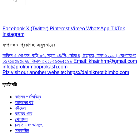
Facebook
X (Twitter)
Pinterest
Vimeo
WhatsApp
TikTok
Instagram
সম্পাদক ও প্রকাশক: আবুল খায়ের
অফিস ও শো-রুম: বাড়ি ০৭, সড়ক ১৪/সি, সেক্টর ৪, উত্তরা, ঢাকা-১২৩০। যোগাযোগ:
০১৭১৫৩৬৩০৭৯ বিজ্ঞাপন: ০১৮২৬৩৯৫৫৪৯ Email: khair.hrm@gmail.com
info@protibimboprokash.com
Plz visit our another website: https://dainikprotibimbo.com
ক্যাটাগরি
কালের প্রতিবিম্ব
আমাদের বই
বইমেলা
বইয়ের খবর
খোলামন
চলতি এবং আসছে
সমকালীন