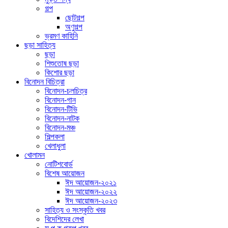
গল্প
ছোটগল্প
অণুগল্প
ভ্রমণ কাহিনি
ছড়া সাহিত্য
ছড়া
শিশুতোষ ছড়া
কিশোর ছড়া
বিনোদন বিচিত্রা
বিনোদন-চলচিত্র
বিনোদন-গান
বিনোদন-টিভি
বিনোদন-নাটক
বিনোদন-মঞ্চ
শিল্পকলা
খেলাধুলা
খোলামন
নোটিশবোর্ড
বিশেষ আয়োজন
ঈদ আয়োজন-২০২১
ঈদ আয়োজন-২০২২
ঈদ আয়োজন-২০২৩
সাহিত্য ও সংস্কৃতি খবর
বিদেশিদের লেখা