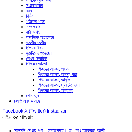
স.প.ক গ্রুপ খবর
সংরক্ষণাগার
রম্য
বিবিধ
পাঠকের পাতা
সাক্ষাৎকার
নারী জগৎ
সামাজিক সচেতনতা
স্মরণীয়-বরণীয়
শিল্প-বাণিজ্য
জন্মদিনের শুভেচ্ছা
লেখক সহায়িকা
শিশুদের আড্ডা
শিশুদের আড্ডা, অংকন
শিশুদের আড্ডা, অদম্য-যারা
শিশুদের আড্ডা, আবৃতি
শিশুদের আড্ডা, স্বরচিত ছড়া
শিশুদের আড্ডা, অন্যান্য
শোকাহত
চলতি এবং আসছে
Facebook
X (Twitter)
Instagram
এইমাত্র পাওয়াঃ
সাহসই দেখায় পথ। মুক্তগদ্য। ড. শেখ আকরাম আলী