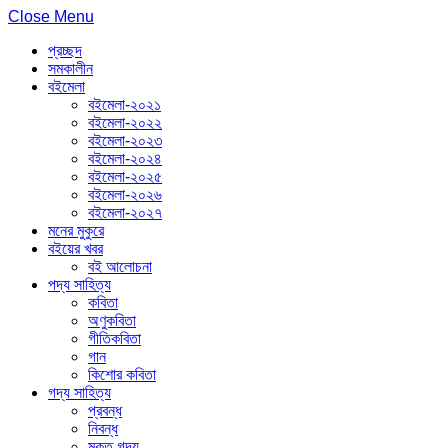
Close Menu
প্রচ্ছদ
সমকালীন
বইমেলা
বইমেলা-২০২১
বইমেলা-২০২২
বইমেলা-২০২৩
বইমেলা-২০২৪
বইমেলা-২০২৫
বইমেলা-২০২৬
বইমেলা-২০২৭
মনের মুকুরে
বইয়ের খবর
বই আলোচনা
পদ্য সাহিত্য
কবিতা
অণুকবিতা
গীতিকবিতা
গান
কিশোর কবিতা
গদ্য সাহিত্য
প্রবন্ধ
নিবন্ধ
মুক্ত গদ্য