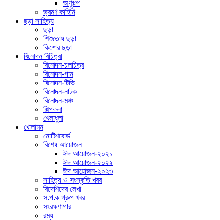
অণুগল্প
ভ্রমণ কাহিনি
ছড়া সাহিত্য
ছড়া
শিশুতোষ ছড়া
কিশোর ছড়া
বিনোদন বিচিত্রা
বিনোদন-চলচিত্র
বিনোদন-গান
বিনোদন-টিভি
বিনোদন-নাটক
বিনোদন-মঞ্চ
শিল্পকলা
খেলাধুলা
খোলামন
নোটিশবোর্ড
বিশেষ আয়োজন
ঈদ আয়োজন-২০২১
ঈদ আয়োজন-২০২২
ঈদ আয়োজন-২০২৩
সাহিত্য ও সংস্কৃতি খবর
বিদেশিদের লেখা
স.প.ক গ্রুপ খবর
সংরক্ষণাগার
রম্য