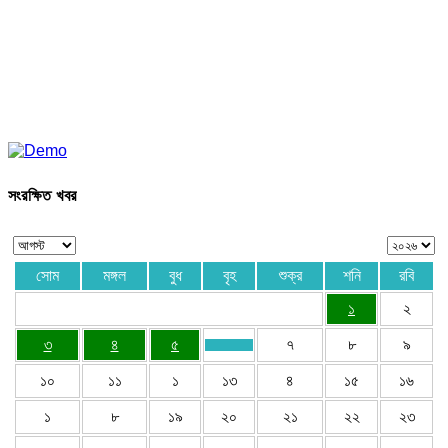
সংরক্ষিত খবর
সোম
মঙ্গল
বুধ
বৃহ
শুক্র
শনি
রবি
১
২
৩
৪
৫
৭
৮
৯
১০
১১
১
১৩
৪
১৫
১৬
১
৮
১৯
২০
২১
২২
২৩