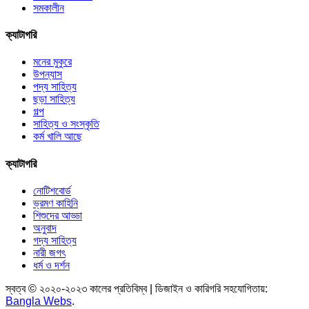
সমকালীন
ক্যাটাগরি
মনের মুকুরে
উপন্যাস
পদ্য সাহিত্য
ছড়া সাহিত্য
গল্প
সাহিত্য ও সংস্কৃতি
কর্ম খালি আছে
ক্যাটাগরি
নোটিশবোর্ড
ভ্রমণ কাহিনি
শিশুদের আড্ডা
অনুবাদ
গদ্য সাহিত্য
নারী জগৎ
ধর্ম ও দর্শন
স্বত্ব © ২০২০-২০২৩ কালের প্রতিবিম্ব | ডিজাইন ও কারিগরি সহযোগিতায়:
Bangla Webs
.