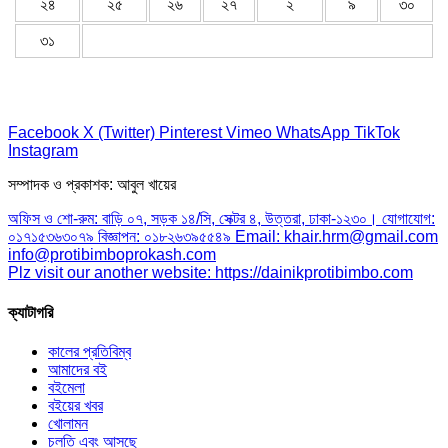
২৪
২৫
২৬
২৭
২
৯
৩০
৩১
Facebook
X (Twitter)
Pinterest
Vimeo
WhatsApp
TikTok
Instagram
সম্পাদক ও প্রকাশক: আবুল খায়ের
অফিস ও শো-রুম: বাড়ি ০৭, সড়ক ১৪/সি, সেক্টর ৪, উত্তরা, ঢাকা-১২৩০। যোগাযোগ:
০১৭১৫৩৬৩০৭৯ বিজ্ঞাপন: ০১৮২৬৩৯৫৫৪৯ Email: khair.hrm@gmail.com
info@protibimboprokash.com
Plz visit our another website: https://dainikprotibimbo.com
ক্যাটাগরি
কালের প্রতিবিম্ব
আমাদের বই
বইমেলা
বইয়ের খবর
খোলামন
চলতি এবং আসছে