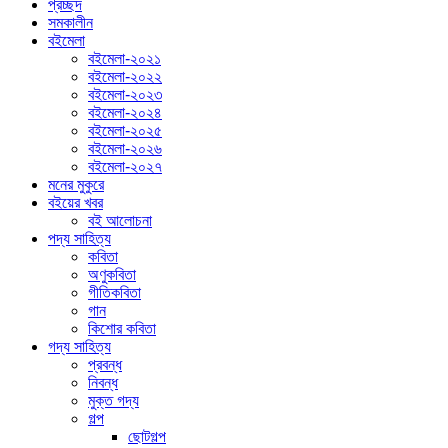
প্রচ্ছদ
সমকালীন
বইমেলা
বইমেলা-২০২১
বইমেলা-২০২২
বইমেলা-২০২৩
বইমেলা-২০২৪
বইমেলা-২০২৫
বইমেলা-২০২৬
বইমেলা-২০২৭
মনের মুকুরে
বইয়ের খবর
বই আলোচনা
পদ্য সাহিত্য
কবিতা
অণুকবিতা
গীতিকবিতা
গান
কিশোর কবিতা
গদ্য সাহিত্য
প্রবন্ধ
নিবন্ধ
মুক্ত গদ্য
গল্প
ছোটগল্প