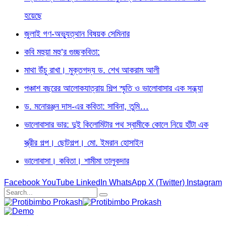
হয়েছে
জুলাই গণ-অভ্যুত্থান বিষয়ক সেমিনার
কবি মহুয়া মহু’র গুচ্ছকবিতা:
মাথা উঁচু রাখা। মুক্তগদ্য ড. শেখ আকরাম আলী
পঞ্চাশ বছরের আলোকযাত্রায় শিল্প স্মৃতি ও ভালোবাসার এক সন্ধ্যা
ড. মনোরঞ্জন দাস-এর কবিতা: সাবিনা, তুমি…
ভালোবাসার ভার: দুই কিলোমিটার পথ স্বামীকে কোলে নিয়ে হাঁটা এক
স্ত্রীর গল্প। ছোটগল্প। ‎মো. ইমরান হোসাইন
ভালোবাসা। কবিতা। শামীমা তালুকদার
Facebook
YouTube
LinkedIn
WhatsApp
X (Twitter)
Instagram