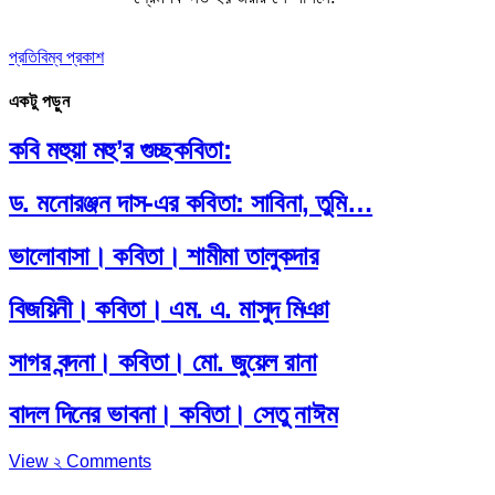
প্রতিবিম্ব প্রকাশ
একটু পড়ুন
কবি মহুয়া মহু’র গুচ্ছকবিতা:
ড. মনোরঞ্জন দাস-এর কবিতা: সাবিনা, তুমি…
ভালোবাসা। কবিতা। শামীমা তালুকদার
বিজয়িনী। কবিতা। এম. এ. মাসুদ মিঞা
সাগর বন্দনা। কবিতা। মো. জুয়েল রানা
বাদল দিনের ভাবনা। কবিতা। সেতু নাঈম
View ২ Comments