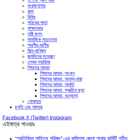
স.প.ক গ্রুপ খবর
সংরক্ষণাগার
রম্য
বিবিধ
পাঠকের পাতা
সাক্ষাৎকার
নারী জগৎ
সামাজিক সচেতনতা
স্মরণীয়-বরণীয়
শিল্প-বাণিজ্য
জন্মদিনের শুভেচ্ছা
লেখক সহায়িকা
শিশুদের আড্ডা
শিশুদের আড্ডা, অংকন
শিশুদের আড্ডা, অদম্য-যারা
শিশুদের আড্ডা, আবৃতি
শিশুদের আড্ডা, স্বরচিত ছড়া
শিশুদের আড্ডা, অন্যান্য
শোকাহত
চলতি এবং আসছে
Facebook
X (Twitter)
Instagram
এইমাত্র পাওয়াঃ
“প্রতিবিম্ব সাহিত্য পরিষদ”-এর কুমিল্লা জেলা শাখার কমিটি গঠিত