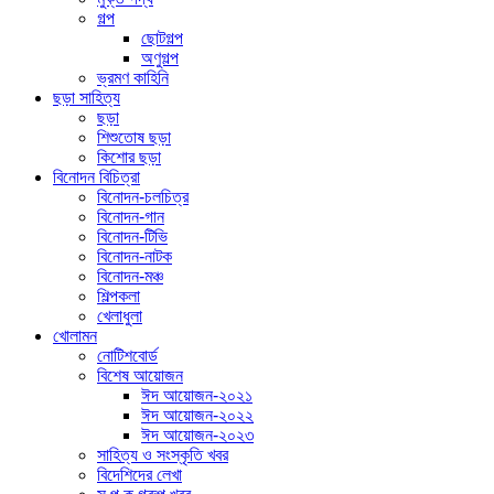
গল্প
ছোটগল্প
অণুগল্প
ভ্রমণ কাহিনি
ছড়া সাহিত্য
ছড়া
শিশুতোষ ছড়া
কিশোর ছড়া
বিনোদন বিচিত্রা
বিনোদন-চলচিত্র
বিনোদন-গান
বিনোদন-টিভি
বিনোদন-নাটক
বিনোদন-মঞ্চ
শিল্পকলা
খেলাধুলা
খোলামন
নোটিশবোর্ড
বিশেষ আয়োজন
ঈদ আয়োজন-২০২১
ঈদ আয়োজন-২০২২
ঈদ আয়োজন-২০২৩
সাহিত্য ও সংস্কৃতি খবর
বিদেশিদের লেখা