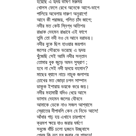
হয়েছে এ হৃদয় ভীষণ মরুময়
খোলস ফেলে রেখে অনেকে আগে-ভাগে
পালিয়ে অবেলায় দারুণ অনুরাগে!
আনে কী পরাজয়, গলিত চাঁদ জাগে;
নদীর মত কেউ স্নিগ্ধ অতিশয়
রাঙাক দেহমন রাঙাবে এই ফাগে
তুমি তো নদী নও যে আনে বরাভয়।
নদীর বুকে ছিল হাওয়ার জয়গান
জলের সৌরভে ভরেছে এ হৃদয়
খুঁজেছি সেই আমি নদীর সন্তান
তোমার বুক জুড়ে অমন সুঘ্রাণ ;
হবে না সেই নদী হৃদয়ে বহমান?
মাছের ব্যালে নাচে নাচুক জলাশয়
চোখের মত জোড়া চপল সাম্পান
ডাকুক ইশারায় ভয়কে করে জয়।
নদীর মহামারী যদিও ধেয়ে আসে
ভাসাব দেহমন জলের যৌবনে
আমাকে ডেকে নাও সজল আশ্বাসে
স্রোতের দীপাবলি কেন যে নিভে আসে!
আঁধার গাঢ় হয় এখানে চারপাশে
ক্রমশ ক্ষয়ে যাও জরার ঘর্ষণে
সবুজে বাঁচি চলো দুজনে উচ্ছ্বাসে
প্রেম কি নত হয় জরার সে শাসনে!