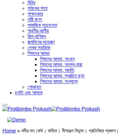
বিবিধ
পাঠকের পাতা
সাক্ষাৎকার
নারী জগৎ
সামাজিক সচেতনতা
স্মরণীয়-বরণীয়
শিল্প-বাণিজ্য
জন্মদিনের শুভেচ্ছা
লেখক সহায়িকা
শিশুদের আড্ডা
শিশুদের আড্ডা, অংকন
শিশুদের আড্ডা, অদম্য-যারা
শিশুদের আড্ডা, আবৃতি
শিশুদের আড্ডা, স্বরচিত ছড়া
শিশুদের আড্ডা, অন্যান্য
শোকাহত
চলতি এবং আসছে
Home
»
নদীর মত কেউ। কবিতা। নীলাঞ্জন বিদ্যুৎ। প্রতিবিম্ব প্রকাশ।