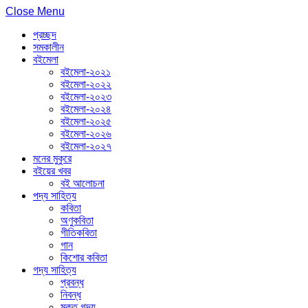
Close Menu
প্রচ্ছদ
সমকালীন
বইমেলা
বইমেলা-২০২১
বইমেলা-২০২২
বইমেলা-২০২৩
বইমেলা-২০২৪
বইমেলা-২০২৫
বইমেলা-২০২৬
বইমেলা-২০২৭
মনের মুকুরে
বইয়ের খবর
বই আলোচনা
পদ্য সাহিত্য
কবিতা
অণুকবিতা
গীতিকবিতা
গান
কিশোর কবিতা
গদ্য সাহিত্য
প্রবন্ধ
নিবন্ধ
মুক্ত গদ্য