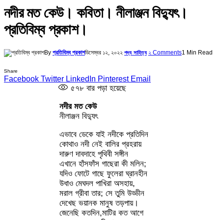
নদীর মত কেউ। কবিতা। নীলাঞ্জন বিদ্যুৎ।
প্রতিবিম্ব প্রকাশ।
By
প্রতিবিম্ব প্রকাশ
ডিসেম্বর ১২, ২০২২
২ Comments
1 Min Read
পদ্য সাহিত্য
Share
Facebook
Twitter
LinkedIn
Pinterest
Email
৫৭৮
বার পড়া হয়েছে
নদীর মত কেউ
নীলাঞ্জন বিদ্যুৎ
এভাবে ডেকে যাই নদীকে প্রতিদিন
কোথাও নদী নেই বালির প্রহরায়
দারুণ দাবদাহে পৃথিবী সঙ্গীন
এখানে হাঁসফাঁস গাছেরা কী মলিন;
যদিও ফোটে গাছে ফুলেরা ঘ্রানহীন
উধাও মেঘদল পাখিরা অসহায়,
মরাল গ্রীবা তার; সে তুমি উড্ডীন
দেখেছ ভয়ানক মানুষ তড়পায়।
জেনেছি কতদিন,মাটির কত আগে