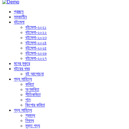
প্রচ্ছদ
সমকালীন
বইমেলা
বইমেলা-২০২১
বইমেলা-২০২২
বইমেলা-২০২৩
বইমেলা-২০২৪
বইমেলা-২০২৫
বইমেলা-২০২৬
বইমেলা-২০২৭
মনের মুকুরে
বইয়ের খবর
বই আলোচনা
পদ্য সাহিত্য
কবিতা
অণুকবিতা
গীতিকবিতা
গান
কিশোর কবিতা
গদ্য সাহিত্য
প্রবন্ধ
নিবন্ধ
মুক্ত গদ্য