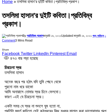
Home
»
তসলিমা হাসান’র দুইটি কবিতা।প্রতিবিম্ব প্রকাশ।
তসলিমা হাসান’র দুইটি কবিতা।প্রতিবিম্ব
প্রকাশ।
By
প্রতিবিম্ব প্রকাশ
জানুয়ারি ১৯, ২০২২
Updated:
জানুয়ারি ১৯, ২০২২
১
পদ্য সাহিত্য
Comment
3 Mins Read
Share
Facebook
Twitter
LinkedIn
Pinterest
Email
৪৭৩
বার পড়া হয়েছে
চিরচেনা স্বর
তসলিমা হাসান
অনেক বছর পর হঠাৎ যদি তুমি পেছন থেকে
পুরনো নাম ধরে ডাকো
আমি অনায়াসে তোমার স্বর চিনে ফেলবো।
কারণ -এই যে চিরচেনা স্বর।
একটা সময় যে স্বর না শুনলে ঘুম হতো না,
প্রতিটা মূহুর্ত কাটতো সেই কন্ঠস্বরের কিছু মধুময় মাতাল করা ভালোবাসার গল্পে,