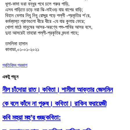
ধূলা-কাদা ভরা বন্ধুর পথে চলে গরুর গাড়ি,
এসব গাড়িতে চড়ে নয়া ঝি-নাইওড় যায় বাপের বাড়ি;
বিহান বেলার নিবু নিবু রোদ্দুর পড়ে পল্লী -প্রকৃতির প’রে,
কর্মব্যস্ত প্রাণগুলো ধীরে ধীরে -যে যার কুলায় ফেরে;
খোলা মাঠে মানুষের আসর-অরণ্যে পশু-পাখির আসর বসে,
দুহা আসরেই তাহারা পল্লী-প্রকৃতির বন্দনা গাহে;
তসলিমা হাসান
কানাডা,০১-০১-২০২১
প্রতিবিম্ব প্রকাশ
একটু পড়ুন
নীল চাঁদোয়া রাত। কবিতা। শামীমা আক্তার জেসমিন
কে বলে কাঁদে না পুরুষ। কবিতা। রাকিব ফরায়েজী
কবি মহুয়া মহু’র গুচ্ছকবিতা: