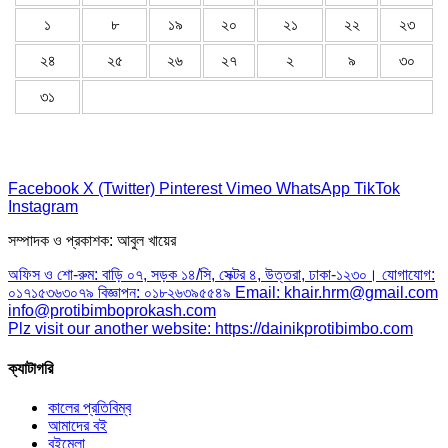
১
৮
১৯
২০
২১
২২
২৩
২৪
২৫
২৬
২৭
২
৯
৩০
৩১
Facebook
X (Twitter)
Pinterest
Vimeo
WhatsApp
TikTok
Instagram
সম্পাদক ও প্রকাশক: আবুল খায়ের
অফিস ও শো-রুম: বাড়ি ০৭, সড়ক ১৪/সি, সেক্টর ৪, উত্তরা, ঢাকা-১২৩০। যোগাযোগ:
০১৭১৫৩৬৩০৭৯ বিজ্ঞাপন: ০১৮২৬৩৯৫৫৪৯ Email: khair.hrm@gmail.com
info@protibimboprokash.com
Plz visit our another website: https://dainikprotibimbo.com
ক্যাটাগরি
কালের প্রতিবিম্ব
আমাদের বই
বইমেলা