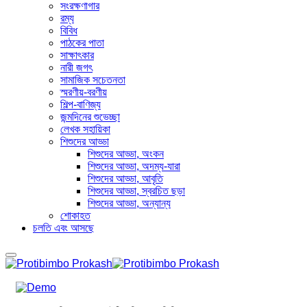
সংরক্ষণাগার
রম্য
বিবিধ
পাঠকের পাতা
সাক্ষাৎকার
নারী জগৎ
সামাজিক সচেতনতা
স্মরণীয়-বরণীয়
শিল্প-বাণিজ্য
জন্মদিনের শুভেচ্ছা
লেখক সহায়িকা
শিশুদের আড্ডা
শিশুদের আড্ডা, অংকন
শিশুদের আড্ডা, অদম্য-যারা
শিশুদের আড্ডা, আবৃতি
শিশুদের আড্ডা, স্বরচিত ছড়া
শিশুদের আড্ডা, অন্যান্য
শোকাহত
চলতি এবং আসছে