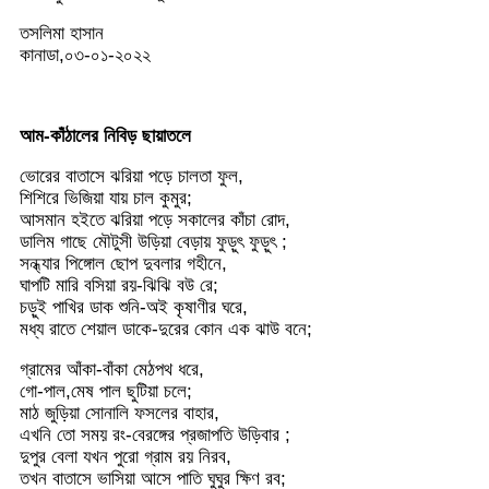
তসলিমা হাসান
কানাডা,০৩-০১-২০২২
আম-কাঁঠালের নিবিড় ছায়াতলে
ভোরের বাতাসে ঝরিয়া পড়ে চালতা ফুল,
শিশিরে ভিজিয়া যায় চাল কুমুর;
আসমান হইতে ঝরিয়া পড়ে সকালের কাঁচা রোদ,
ডালিম গাছে মৌটুসী উড়িয়া বেড়ায় ফুড়ুৎ ফুড়ুৎ ;
সন্ধ্যার পিঙ্গোল ছোপ দুবলার গহীনে,
ঘাপটি মারি বসিয়া রয়-ঝিঝি বউ রে;
চড়ুই পাখির ডাক শুনি-অই কৃষাণীর ঘরে,
মধ্য রাতে শেয়াল ডাকে-দুরের কোন এক ঝাউ বনে;
গ্রামের আঁকা-বাঁকা মেঠপথ ধরে,
গো-পাল,মেষ পাল ছুটিয়া চলে;
মাঠ জুড়িয়া সোনালি ফসলের বাহার,
এখনি তো সময় রং-বেরঙ্গের প্রজাপতি উড়িবার ;
দুপুর বেলা যখন পুরো গ্রাম রয় নিরব,
তখন বাতাসে ভাসিয়া আসে পাতি ঘুঘুর ক্ষিণ রব;