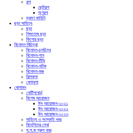
গল্প
ছোটগল্প
অণুগল্প
ভ্রমণ কাহিনি
ছড়া সাহিত্য
ছড়া
শিশুতোষ ছড়া
কিশোর ছড়া
বিনোদন বিচিত্রা
বিনোদন-চলচিত্র
বিনোদন-গান
বিনোদন-টিভি
বিনোদন-নাটক
বিনোদন-মঞ্চ
শিল্পকলা
খেলাধুলা
খোলামন
নোটিশবোর্ড
বিশেষ আয়োজন
ঈদ আয়োজন-২০২১
ঈদ আয়োজন-২০২২
ঈদ আয়োজন-২০২৩
সাহিত্য ও সংস্কৃতি খবর
বিদেশিদের লেখা
স.প.ক গ্রুপ খবর