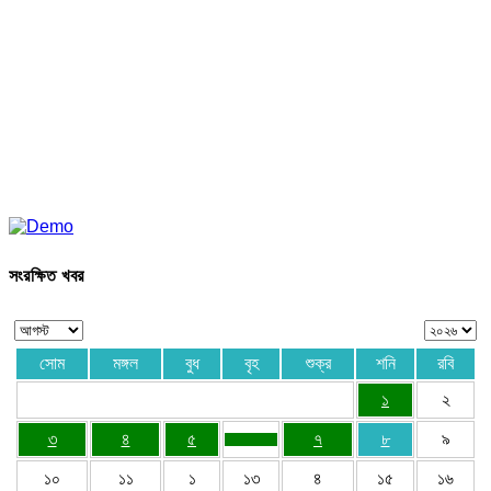
সংরক্ষিত খবর
সোম
মঙ্গল
বুধ
বৃহ
শুক্র
শনি
রবি
১
২
৩
৪
৫
৭
৮
৯
১০
১১
১
১৩
৪
১৫
১৬