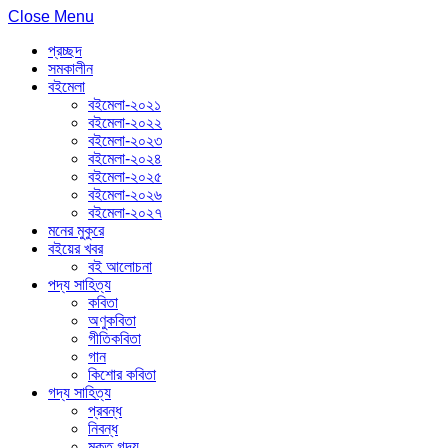
Close Menu
প্রচ্ছদ
সমকালীন
বইমেলা
বইমেলা-২০২১
বইমেলা-২০২২
বইমেলা-২০২৩
বইমেলা-২০২৪
বইমেলা-২০২৫
বইমেলা-২০২৬
বইমেলা-২০২৭
মনের মুকুরে
বইয়ের খবর
বই আলোচনা
পদ্য সাহিত্য
কবিতা
অণুকবিতা
গীতিকবিতা
গান
কিশোর কবিতা
গদ্য সাহিত্য
প্রবন্ধ
নিবন্ধ
মুক্ত গদ্য