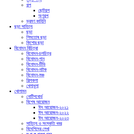
গল্প
ছোটগল্প
অণুগল্প
ভ্রমণ কাহিনি
ছড়া সাহিত্য
ছড়া
শিশুতোষ ছড়া
কিশোর ছড়া
বিনোদন বিচিত্রা
বিনোদন-চলচিত্র
বিনোদন-গান
বিনোদন-টিভি
বিনোদন-নাটক
বিনোদন-মঞ্চ
শিল্পকলা
খেলাধুলা
খোলামন
নোটিশবোর্ড
বিশেষ আয়োজন
ঈদ আয়োজন-২০২১
ঈদ আয়োজন-২০২২
ঈদ আয়োজন-২০২৩
সাহিত্য ও সংস্কৃতি খবর
বিদেশিদের লেখা