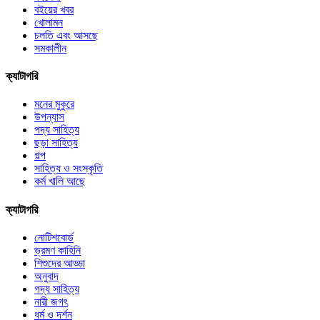
বইয়ের খবর
খোলামন
চলতি এবং আসছে
সমকালীন
ক্যাটাগরি
মনের মুকুরে
উপন্যাস
পদ্য সাহিত্য
ছড়া সাহিত্য
গল্প
সাহিত্য ও সংস্কৃতি
কর্ম খালি আছে
ক্যাটাগরি
নোটিশবোর্ড
ভ্রমণ কাহিনি
শিশুদের আড্ডা
অনুবাদ
গদ্য সাহিত্য
নারী জগৎ
ধর্ম ও দর্শন