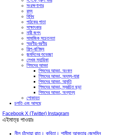
স.প.ক গ্রুপ খবর
সংরক্ষণাগার
রম্য
বিবিধ
পাঠকের পাতা
সাক্ষাৎকার
নারী জগৎ
সামাজিক সচেতনতা
স্মরণীয়-বরণীয়
শিল্প-বাণিজ্য
জন্মদিনের শুভেচ্ছা
লেখক সহায়িকা
শিশুদের আড্ডা
শিশুদের আড্ডা, অংকন
শিশুদের আড্ডা, অদম্য-যারা
শিশুদের আড্ডা, আবৃতি
শিশুদের আড্ডা, স্বরচিত ছড়া
শিশুদের আড্ডা, অন্যান্য
শোকাহত
চলতি এবং আসছে
Facebook
X (Twitter)
Instagram
এইমাত্র পাওয়াঃ
নীল চাঁদোয়া রাত। কবিতা। শামীমা আক্তার জেসমিন