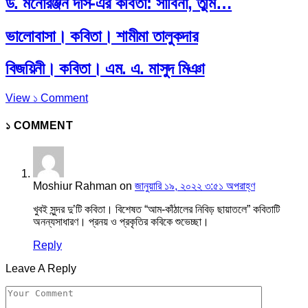
ড. মনোরঞ্জন দাস-এর কবিতা: সাবিনা, তুমি…
ভালোবাসা। কবিতা। শামীমা তালুকদার
বিজয়িনী। কবিতা। এম. এ. মাসুদ মিঞা
View ১ Comment
১ COMMENT
Moshiur Rahman
on
জানুয়ারি ১৯, ২০২২ ৩:৫১ অপরাহ্ণ
খুবই সুন্দর দু’টি কবিতা। বিশেষত “আম-কাঁঠালের নিবিড় ছায়াতলে” কবিতাটি
অনন্যসাধারণ। প্রনয় ও প্রকৃতির কবিকে শুভেচ্ছা।
Reply
Leave A Reply