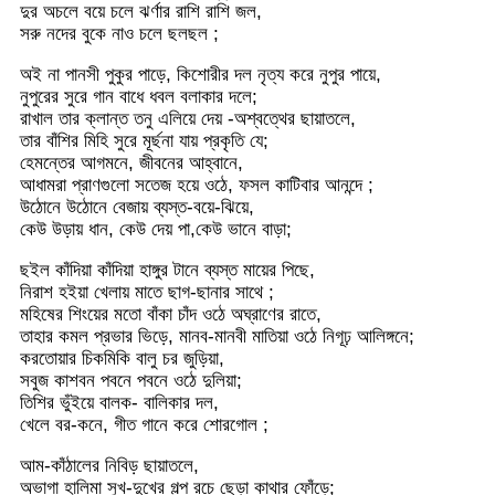
দুর অচলে বয়ে চলে ঝর্ণার রাশি রাশি জল,
সরু নদের বুকে নাও চলে ছলছল ;
অই না পানসী পুকুর পাড়ে, কিশোরীর দল নৃত্য করে নুপুর পায়ে,
নুপুরের সুরে গান বাধে ধবল বলাকার দলে;
রাখাল তার ক্লান্ত তনু এলিয়ে দেয় -অশ্বত্থের ছায়াতলে,
তার বাঁশির মিহি সুরে মূর্ছনা যায় প্রকৃতি যে;
হেমন্তের আগমনে, জীবনের আহ্বানে,
আধামরা প্রাণগুলো সতেজ হয়ে ওঠে, ফসল কাটিবার আনন্দে ;
উঠোনে উঠোনে বেজায় ব্যস্ত-বয়ে-ঝিয়ে,
কেউ উড়ায় ধান, কেউ দেয় পা,কেউ ভানে বাড়া;
ছইল কাঁদিয়া কাঁদিয়া হাঙ্গুর টানে ব্যস্ত মায়ের পিছে,
নিরাশ হইয়া খেলায় মাতে ছাগ-ছানার সাথে ;
মহিষের শিংয়ের মতো বাঁকা চাঁদ ওঠে অঘ্রাণের রাতে,
তাহার কমল প্রভার ভিড়ে, মানব-মানবী মাতিয়া ওঠে নিগূঢ় আলিঙ্গনে;
করতোয়ার চিকমিকি বালু চর জুড়িয়া,
সবুজ কাশবন পবনে পবনে ওঠে দুলিয়া;
তিশির ভুঁইয়ে বালক- বালিকার দল,
খেলে বর-কনে, গীত গানে করে শোরগোল ;
আম-কাঁঠালের নিবিড় ছায়াতলে,
অভাগা হালিমা সুখ-দুখের গল্প রচে ছেড়া কাথার ফোঁড়ে;