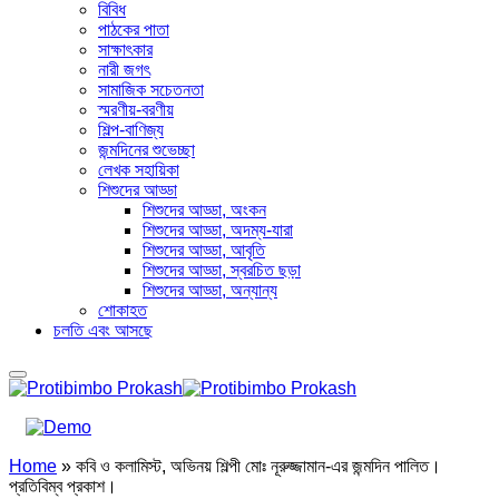
বিবিধ
পাঠকের পাতা
সাক্ষাৎকার
নারী জগৎ
সামাজিক সচেতনতা
স্মরণীয়-বরণীয়
শিল্প-বাণিজ্য
জন্মদিনের শুভেচ্ছা
লেখক সহায়িকা
শিশুদের আড্ডা
শিশুদের আড্ডা, অংকন
শিশুদের আড্ডা, অদম্য-যারা
শিশুদের আড্ডা, আবৃতি
শিশুদের আড্ডা, স্বরচিত ছড়া
শিশুদের আড্ডা, অন্যান্য
শোকাহত
চলতি এবং আসছে
Home
»
কবি ও কলামিস্ট, অভিনয় শিল্পী মোঃ নূরুজ্জামান-এর জন্মদিন পালিত।
প্রতিবিম্ব প্রকাশ।