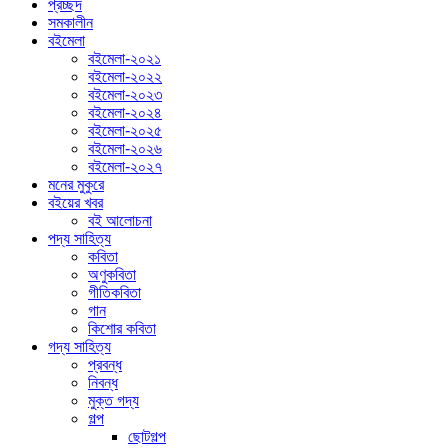
প্রচ্ছদ
সমকালীন
বইমেলা
বইমেলা-২০২১
বইমেলা-২০২২
বইমেলা-২০২৩
বইমেলা-২০২৪
বইমেলা-২০২৫
বইমেলা-২০২৬
বইমেলা-২০২৭
মনের মুকুরে
বইয়ের খবর
বই আলোচনা
পদ্য সাহিত্য
কবিতা
অণুকবিতা
গীতিকবিতা
গান
কিশোর কবিতা
গদ্য সাহিত্য
প্রবন্ধ
নিবন্ধ
মুক্ত গদ্য
গল্প
ছোটগল্প