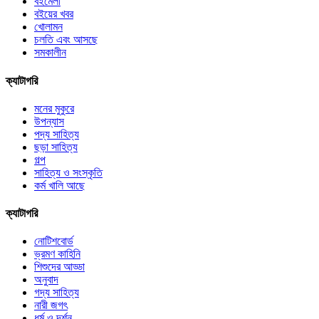
বইমেলা
বইয়ের খবর
খোলামন
চলতি এবং আসছে
সমকালীন
ক্যাটাগরি
মনের মুকুরে
উপন্যাস
পদ্য সাহিত্য
ছড়া সাহিত্য
গল্প
সাহিত্য ও সংস্কৃতি
কর্ম খালি আছে
ক্যাটাগরি
নোটিশবোর্ড
ভ্রমণ কাহিনি
শিশুদের আড্ডা
অনুবাদ
গদ্য সাহিত্য
নারী জগৎ
ধর্ম ও দর্শন