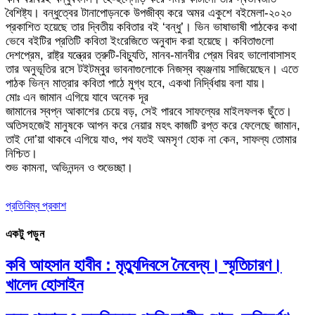
বৈশিষ্ট্য। বন্ধুত্বের টানাপোড়নকে উপজীব্য করে অমর একুশে বইমেলা-২০২০
প্রকাশিত হয়েছে তার দ্বিতীয় কবিতার বই ‘বন্ধু’। ভিন ভাষাভাষী পাঠকের কথা
ভেবে বইটির প্রতিটি কবিতা ইংরেজিতে অনুবাদ করা হয়েছে। কবিতাগুলো
দেশপ্রেম, রাষ্ট্র যন্ত্রের ত্রুটি-বিচ্যুতি, মানব-মানবীর প্রেম বিরহ ভালোবাসাসহ
তার অনুভূতির রসে টইটম্বুর ভাবনাগুলোকে নিজস্ব ব্যঞ্জনায় সাজিয়েছেন। এতে
পাঠক ভিন্ন মাত্রার কবিতা পাঠে মুগ্ধ হবে, একথা নির্দ্বিধায় বলা যায়।
মোঃ এন জামান এগিয়ে যাবে অনেক দূর
জামানের স্বপ্ন আকাশের চেয়ে বড়, সেই পারবে সাফল্যের মাইলফলক ছুঁতে।
অতিসহজেই মানুষকে আপন করে নেয়ার মহৎ কাজটি রপ্ত করে ফেলেছে জামান,
তাই দো’য়া থাকবে এগিয়ে যাও, পথ যতই অমসৃণ হোক না কেন, সাফল্য তোমার
নিশ্চিত।
শুভ কামনা, অভিনন্দন ও শুভেচ্ছা।
প্রতিবিম্ব প্রকাশ
একটু পড়ুন
কবি আহসান হাবীব : মৃত্যুদিবসে নৈবেদ্য। স্মৃতিচারণ।
খালেদ হোসাইন