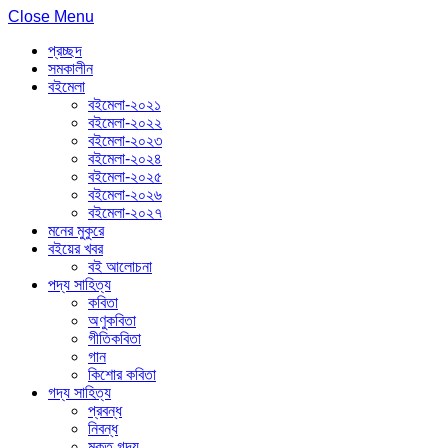
Close Menu
প্রচ্ছদ
সমকালীন
বইমেলা
বইমেলা-২০২১
বইমেলা-২০২২
বইমেলা-২০২৩
বইমেলা-২০২৪
বইমেলা-২০২৫
বইমেলা-২০২৬
বইমেলা-২০২৭
মনের মুকুরে
বইয়ের খবর
বই আলোচনা
পদ্য সাহিত্য
কবিতা
অণুকবিতা
গীতিকবিতা
গান
কিশোর কবিতা
গদ্য সাহিত্য
প্রবন্ধ
নিবন্ধ
মুক্ত গদ্য