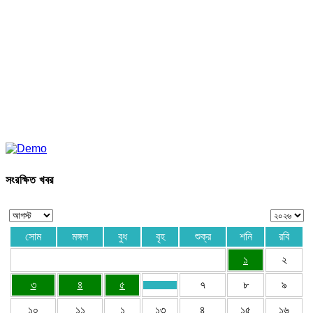
সংরক্ষিত খবর
সোম
মঙ্গল
বুধ
বৃহ
শুক্র
শনি
রবি
১
২
৩
৪
৫
৭
৮
৯
১০
১১
১
১৩
৪
১৫
১৬