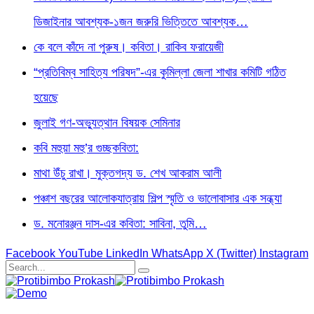
ডিজাইনার আবশ্যক-১জন জরুরি ভিত্তিতে আবশ্যক…
কে বলে কাঁদে না পুরুষ। কবিতা। রাকিব ফরায়েজী
“প্রতিবিম্ব সাহিত্য পরিষদ”-এর কুমিল্লা জেলা শাখার কমিটি গঠিত
হয়েছে
জুলাই গণ-অভ্যুত্থান বিষয়ক সেমিনার
কবি মহুয়া মহু’র গুচ্ছকবিতা:
মাথা উঁচু রাখা। মুক্তগদ্য ড. শেখ আকরাম আলী
পঞ্চাশ বছরের আলোকযাত্রায় শিল্প স্মৃতি ও ভালোবাসার এক সন্ধ্যা
ড. মনোরঞ্জন দাস-এর কবিতা: সাবিনা, তুমি…
Facebook
YouTube
LinkedIn
WhatsApp
X (Twitter)
Instagram