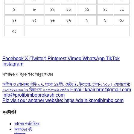
১
৮
১৯
২০
২১
২২
২৩
২৪
২৫
২৬
২৭
২
৯
৩০
৩১
Facebook
X (Twitter)
Pinterest
Vimeo
WhatsApp
TikTok
Instagram
সম্পাদক ও প্রকাশক: আবুল খায়ের
অফিস ও শো-রুম: বাড়ি ০৭, সড়ক ১৪/সি, সেক্টর ৪, উত্তরা, ঢাকা-১২৩০। যোগাযোগ:
০১৭১৫৩৬৩০৭৯ বিজ্ঞাপন: ০১৮২৬৩৯৫৫৪৯ Email: khair.hrm@gmail.com
info@protibimboprokash.com
Plz visit our another website: https://dainikprotibimbo.com
ক্যাটাগরি
কালের প্রতিবিম্ব
আমাদের বই