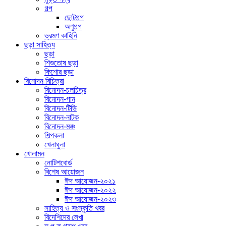
গল্প
ছোটগল্প
অণুগল্প
ভ্রমণ কাহিনি
ছড়া সাহিত্য
ছড়া
শিশুতোষ ছড়া
কিশোর ছড়া
বিনোদন বিচিত্রা
বিনোদন-চলচিত্র
বিনোদন-গান
বিনোদন-টিভি
বিনোদন-নাটক
বিনোদন-মঞ্চ
শিল্পকলা
খেলাধুলা
খোলামন
নোটিশবোর্ড
বিশেষ আয়োজন
ঈদ আয়োজন-২০২১
ঈদ আয়োজন-২০২২
ঈদ আয়োজন-২০২৩
সাহিত্য ও সংস্কৃতি খবর
বিদেশিদের লেখা