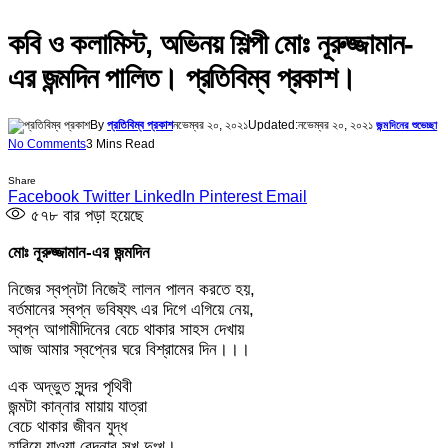
কবি ও কলামিস্ট, অভিনয় শিল্পী মোঃ নূরুজ্জামান-
এর জন্মদিন পালিত। প্রতিবিম্ব প্রকাশ।
By
প্রতিবিম্ব প্রকাশ
নভেম্বর ২০, ২০২১
Updated:
নভেম্বর ২০, ২০২১
জন্মদিনের শুভেচ্ছা
No Comments
3 Mins Read
Share
Facebook
Twitter
LinkedIn
Pinterest
Email
৫৭৮
বার পড়া হয়েছে
মোঃ নূরুজ্জামান-এর জন্মদিন
নিজের স্বপ্নটা নিজেই লালন পালন করতে হয়,
বর্তমানের স্বপ্ন ভবিষ্যৎ এর দিগে এগিয়ে নেয়,
স্বপ্ন আগামীদিনের বেচে থাকার সাহস দেখায়
আজ আমার স্বপ্নের ঘরে বিশ্রামের দিন।।।
এক অদ্ভুত সুন্দর পৃথিবী
জন্মটা কান্নার মায়ায় যাত্রা
বেচে থাকার জীবন যুদ্ধ
হারিয়ে যাওয়া বেদনার সুখ দুঃখ।