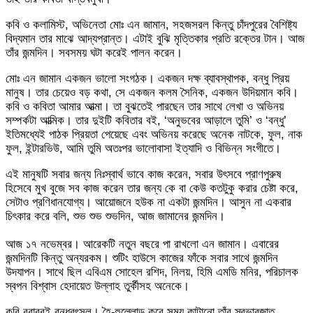
কবি ও কলামিস্ট, অভিনেতা মোঃ এন জামান, সহজসরল কিন্তু চাঁদপুরের বৈশিষ্ট্য
বিদ্যমান তার মাঝে আদ্যপ্রান্ত। এটাই বুঝি মৃত্তিকার প্রতি রক্তের টান। আজ
তাঁর জন্মদিন। সবসময় ঘটা করেই পালন করেন।
মোঃ এন জামান একজন ভালো সংগঠক। একজন দক্ষ ব্যাবস্থাপক, বন্ধু প্রিয়
মানুষ। তার চেয়েও বড় কথা, সে একজন কলম সৈনিক, একজন উদিয়মান কবি।
কবি ও কবিতা আমার আত্মা। তা বুঝতেই পারছেন তার সাথে লেখা ও অভিনয়
সম্পর্কটা আত্মিক। তার দুইটি কবিতার বই, ‘অনুভবের আড়ালে তুমি’ ও ‘বন্ধু’
ইতিমধ্যেই পাঠক প্রিয়তা পেয়েছে এবং অভিনয় করেছে অনেক নাটকে, ফুল, নাক
ফুল, ইন্টারভিউ, আমি তুমি অতঃপর ভালোবাসা ইত্যাদি ও বিভিন্ন সংগীতে।
এই মানুষটি সবার জন্য নিঃস্বার্থ ভাবে কাজ করেন, সবার উৎসবে প্রাণপুরুষ
হিসেবে মুখ বুজে সব কাজ করেন তার জন্য কে বা কেউ কতটুকু করার চেষ্টা করে,
সেটাও প্রণিধানযোগ্য। আয়োজনে হউক না একটা জন্মদিন। আসুন না একবার
চিৎকার করে বলি, শুভ শুভ শুভদিন, আজ জামানের জন্মদিন।
আজ ১৭ নভেম্বর। আরেকটি নতুন বছরে পা রাখলো এন জামান। এবারের
জন্মদিনটি কিন্তু অন্যরকম। শুটিং হাউসে কাজের ফাঁকে সবার সাথে জন্মদিন
উদযাপন। সাথে ছিল এবিএম সোহেল রশিদ, নিলয়, হিমি এমডি মনির, পরিচালক
স্বপন বিশ্বাস হেদায়েত উল্লাহ তুর্কীসহ অনেকে।
কবি বরাবরই বন্ধুবৎসল। হৈ-হুল্লোড় করে সময় কাটানো তাঁর স্বভাবজাত