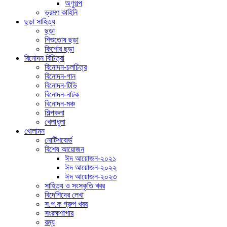
অণুগল্প
ভ্রমণ কাহিনি
ছড়া সাহিত্য
ছড়া
শিশুতোষ ছড়া
কিশোর ছড়া
বিনোদন বিচিত্রা
বিনোদন-চলচিত্র
বিনোদন-গান
বিনোদন-টিভি
বিনোদন-নাটক
বিনোদন-মঞ্চ
শিল্পকলা
খেলাধুলা
খোলামন
নোটিশবোর্ড
বিশেষ আয়োজন
ঈদ আয়োজন-২০২১
ঈদ আয়োজন-২০২২
ঈদ আয়োজন-২০২৩
সাহিত্য ও সংস্কৃতি খবর
বিদেশিদের লেখা
স.প.ক গ্রুপ খবর
সংরক্ষণাগার
রম্য