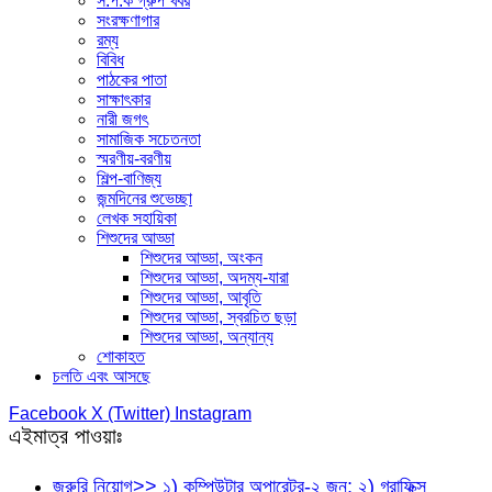
স.প.ক গ্রুপ খবর
সংরক্ষণাগার
রম্য
বিবিধ
পাঠকের পাতা
সাক্ষাৎকার
নারী জগৎ
সামাজিক সচেতনতা
স্মরণীয়-বরণীয়
শিল্প-বাণিজ্য
জন্মদিনের শুভেচ্ছা
লেখক সহায়িকা
শিশুদের আড্ডা
শিশুদের আড্ডা, অংকন
শিশুদের আড্ডা, অদম্য-যারা
শিশুদের আড্ডা, আবৃতি
শিশুদের আড্ডা, স্বরচিত ছড়া
শিশুদের আড্ডা, অন্যান্য
শোকাহত
চলতি এবং আসছে
Facebook
X (Twitter)
Instagram
এইমাত্র পাওয়াঃ
জরুরি নিয়োগ>> ১) কম্পিউটার অপারেটর-২ জন; ২) গ্রাফিক্স