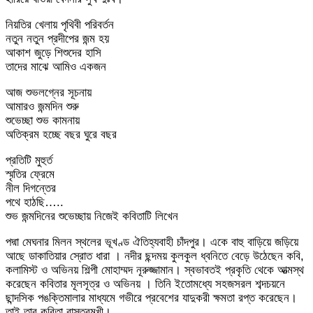
নিয়তির খেলায় পৃথিবী পরিবর্তন
নতুন নতুন প্রদীপের জন্ম হয়
আকাশ জুড়ে শিশুদের হাসি
তাদের মাঝে আমিও একজন
আজ শুভলগ্নের সূচনায়
আমারও জন্মদিন শুরু
শুভেচ্ছা শুভ কামনায়
অতিক্রম হচ্ছে বছর ঘুরে বছর
প্রতিটি মুহুর্ত
স্মৃতির ফ্রেমে
নীল দিগন্তের
পথে হাঠছি…..
শুভ জন্মদিনের শুভেচ্ছায় নিজেই কবিতাটি লিখেন
পদ্মা মেঘনার মিলন স্থলের ভূখণ্ড ঐতিহ্যবাহী চাঁদপুর। একে বাহু বাড়িয়ে জড়িয়ে
আছে ডাকাতিয়ার স্রোত ধারা । নদীর ছন্দময় কুলকুল ধ্বনিতে বেড়ে উঠেছেন কবি,
কলামিস্ট ও অভিনয় শিল্পী মোহাম্মদ নূরুজ্জামান। স্বভাবতই প্রকৃতি থেকে আত্মস্থ
করেছেন কবিতার মূলসূত্র ও অভিনয় । তিনি ইতোমধ্যে সহজসরল শব্দচয়নে
ছান্দসিক পঙক্তিমালার মাধ্যমে গভীরে প্রবেশের যাদুকরী ক্ষমতা রপ্ত করেছেন।
তাই তার কবিতা বাস্তবমুখী।