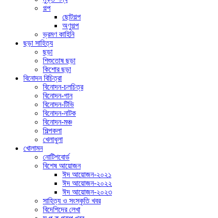
গল্প
ছোটগল্প
অণুগল্প
ভ্রমণ কাহিনি
ছড়া সাহিত্য
ছড়া
শিশুতোষ ছড়া
কিশোর ছড়া
বিনোদন বিচিত্রা
বিনোদন-চলচিত্র
বিনোদন-গান
বিনোদন-টিভি
বিনোদন-নাটক
বিনোদন-মঞ্চ
শিল্পকলা
খেলাধুলা
খোলামন
নোটিশবোর্ড
বিশেষ আয়োজন
ঈদ আয়োজন-২০২১
ঈদ আয়োজন-২০২২
ঈদ আয়োজন-২০২৩
সাহিত্য ও সংস্কৃতি খবর
বিদেশিদের লেখা