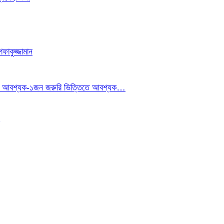
াকুজ্জামান
ইনার আবশ্যক-১জন জরুরি ভিত্তিতে আবশ্যক…