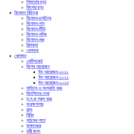
শিশুতোষ ছড়া
কিশোর ছড়া
বিনোদন বিচিত্রা
বিনোদন-চলচিত্র
বিনোদন-গান
বিনোদন-টিভি
বিনোদন-নাটক
বিনোদন-মঞ্চ
শিল্পকলা
খেলাধুলা
খোলামন
নোটিশবোর্ড
বিশেষ আয়োজন
ঈদ আয়োজন-২০২১
ঈদ আয়োজন-২০২২
ঈদ আয়োজন-২০২৩
সাহিত্য ও সংস্কৃতি খবর
বিদেশিদের লেখা
স.প.ক গ্রুপ খবর
সংরক্ষণাগার
রম্য
বিবিধ
পাঠকের পাতা
সাক্ষাৎকার
নারী জগৎ