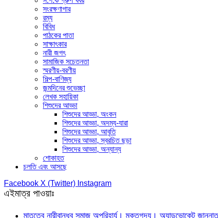
স.প.ক গ্রুপ খবর
সংরক্ষণাগার
রম্য
বিবিধ
পাঠকের পাতা
সাক্ষাৎকার
নারী জগৎ
সামাজিক সচেতনতা
স্মরণীয়-বরণীয়
শিল্প-বাণিজ্য
জন্মদিনের শুভেচ্ছা
লেখক সহায়িকা
শিশুদের আড্ডা
শিশুদের আড্ডা, অংকন
শিশুদের আড্ডা, অদম্য-যারা
শিশুদের আড্ডা, আবৃতি
শিশুদের আড্ডা, স্বরচিত ছড়া
শিশুদের আড্ডা, অন্যান্য
শোকাহত
চলতি এবং আসছে
Facebook
X (Twitter)
Instagram
এইমাত্র পাওয়াঃ
মাতৃত্বে নারীবান্ধব সমাজ অপরিহার্য। মুক্তগদ্য। অ্যাডভোকেট জান্নাত