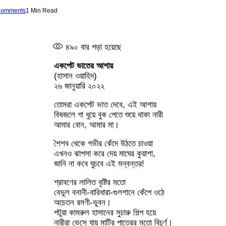
Comments
1 Min Read
৪৯০
বার পড়া হয়েছে
একপেট ভাতের আশায়
(হাসান ওয়াহিদ)
২৬ জানুয়ারি ২০২২
তোমরা একপেট ভাত দেবে, এই আশায়
বিষজলে গা ধুয়ে বুক পেতে শুয়ে থাকা নারী
আমার বোন, আমার মা।
শৈশব থেকে গভীর কেঁদে উঠতে চাওয়া
এখনও ঝাপসা করে দেয় মাঘের কুয়াশা,
জানি না কবে ঘুচবে এই মন্বন্তর!
শ্রাবণের লালিত বৃষ্টির মতো
বেভুল বনানী-বারিধারা-গুলশানে কেঁপে ওঠে
অচেতন রমণী-ভুবন।
পটুয়া কামরুল হাসানের সুচারু শিল্প হয়ে
নারীরা ভেসে যায় মাটির পাত্রের মতো বিচূর্ণ।