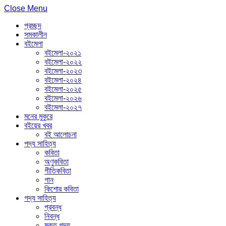
Close Menu
প্রচ্ছদ
সমকালীন
বইমেলা
বইমেলা-২০২১
বইমেলা-২০২২
বইমেলা-২০২৩
বইমেলা-২০২৪
বইমেলা-২০২৫
বইমেলা-২০২৬
বইমেলা-২০২৭
মনের মুকুরে
বইয়ের খবর
বই আলোচনা
পদ্য সাহিত্য
কবিতা
অণুকবিতা
গীতিকবিতা
গান
কিশোর কবিতা
গদ্য সাহিত্য
প্রবন্ধ
নিবন্ধ
মুক্ত গদ্য