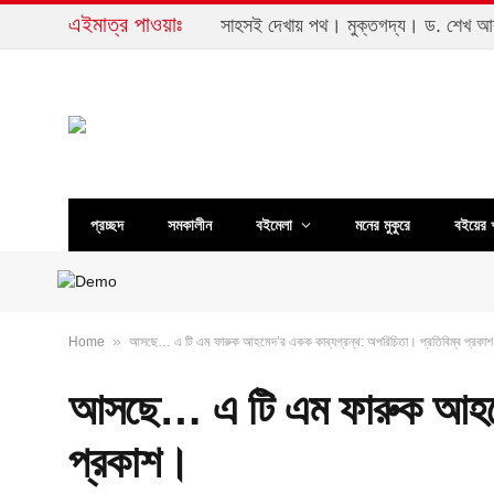
এইমাত্র পাওয়াঃ
সাহসই দেখায় পথ। মুক্তগদ্য। ড. শেখ 
প্রচ্ছদ
সমকালীন
বইমেলা
মনের মুকুরে
বইয়ের 
»
Home
আসছে… এ টি এম ফারুক আহমেদ’র একক কাব্যগ্রন্থ: অপরিচিতা। প্রতিবিম্ব প্রকা
আসছে… এ টি এম ফারুক আহমেদ’
প্রকাশ।