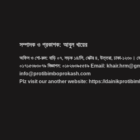
সম্পাদক ও প্রকাশক: আবুল খায়ের
অফিস ও শো-রুম: বাড়ি ০৭, সড়ক ১৪/সি, সেক্টর ৪, উত্তরা, ঢাকা-১২৩০। 
০১৭১৫৩৬৩০৭৯ বিজ্ঞাপন: ০১৮২৬৩৯৫৫৪৯ Email: khair.hrm@g
info@protibimboprokash.com
Plz visit our another website: https://dainikprotib