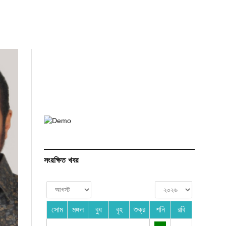
সংরক্ষিত খবর
সোম
মঙ্গল
বুধ
বৃহ
শুক্র
শনি
রবি