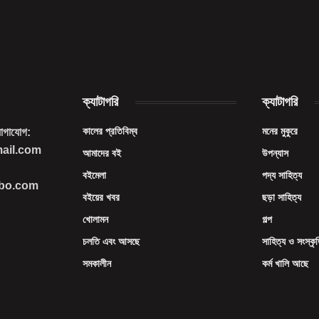
ক্যাটাগরি
ক্যাটাগরি
কালের প্রতিবিম্ব
মনের মুকুরে
যোগাযোগ:
mail.com
আমাদের বই
উপন্যাস
বইমেলা
পদ্য সাহিত্য
imbo.com
বইয়ের খবর
ছড়া সাহিত্য
খোলামন
গল্প
চলতি এবং আসছে
সাহিত্য ও সংস্কৃ
সমকালীন
কর্ম খালি আছে