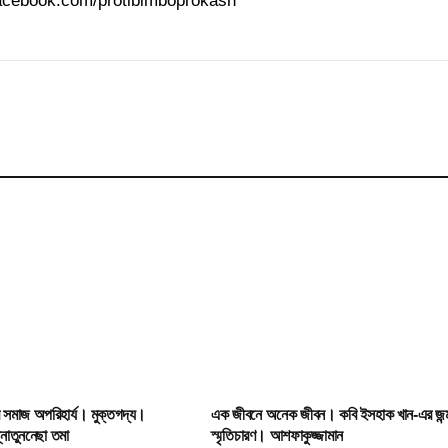
facebook.com/protibimboprokash
ধব সমাজ অপরিহার্য। মুক্তগদ্য।
এক জীবনে অনেক জীবন। কবি ইসহাক খান-এর জন্
নাতুননেছা তমা
স্মৃতিচারণ। আশফাকুজ্জামান