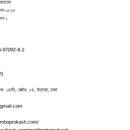
 আহমেদ
েলা-২০২৩
রকাশ।
4-97092-8-2
া)
ড়ক: ১৪/বি, সেক্টর: ০৪, উত্তরা, ঢাকা
@gmail.com
ibimboprokash.com/