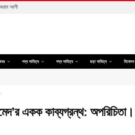
আকরাম আলী
খবর
পদ্য সাহিত্য
গদ্য সাহিত্য
ছড়া সাহিত্য
বিনোদন 
শ।
র একক কাব্যগ্রন্থ: অপরিচিতা। প