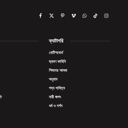
Facebook
X
Pinterest
Vimeo
WhatsApp
TikTok
Instagram
(Twitter)
ক্যাটাগরি
নোটিশবোর্ড
ভ্রমণ কাহিনি
শিশুদের আড্ডা
অনুবাদ
গদ্য সাহিত্য
তি
নারী জগৎ
ধর্ম ও দর্শন