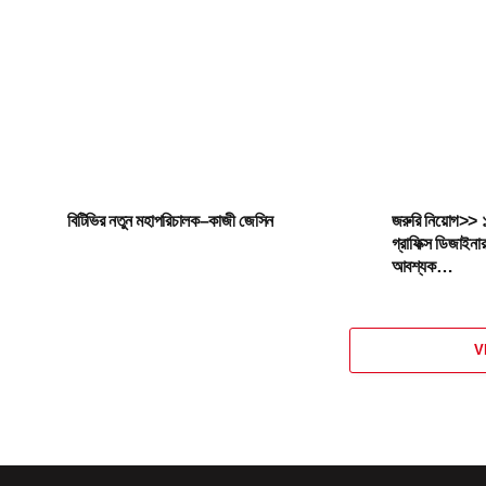
বিটিভির নতুন মহাপরিচালক–কাজী জেসিন
জরুরি নিয়োগ>> ১
গ্রাফিক্স ডিজাইন
আবশ্যক…
V