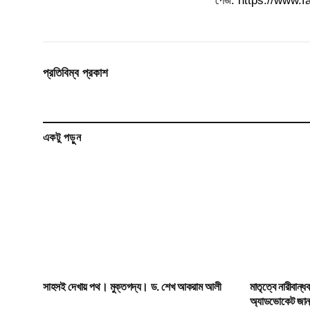
পেজ: https://www.
প্রতিবিম্ব প্রকাশ
একটু পড়ুন
সাহসই দেখায় পথ। মুক্তগদ্য। ড. শেখ আকরাম আলী
মাতৃত্বে নারীবান্
অ্যাডভোকেট জান্