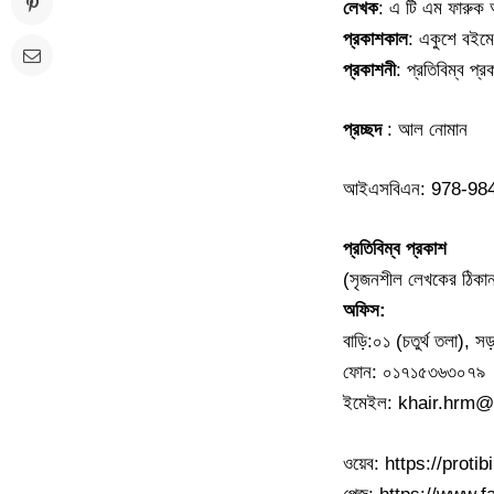
লেখক
: এ টি এম ফারুক
প্রকাশকাল
: একুশে বইম
প্রকাশনী
: প্রতিবিম্ব প্
প্রচ্ছদ
: আল নোমান
আইএসবিএন: 978-98
প্রতিবিম্ব প্রকাশ
(সৃজনশীল লেখকের ঠিকান
অফিস:
বাড়ি:০১ (চতুর্থ তলা), স
ফোন: ০১৭১৫৩৬৩০৭৯
ইমেইল: khair.hrm
ওয়েব: https://prot