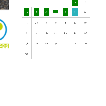
১
২
৩
৪
৫
৭
৮
৯
১০
১১
১
১৩
৪
১৫
১৬
১
৮
১৯
২০
২১
২২
২৩
২৪
২৫
২৬
২৭
২
৯
৩০
৩১