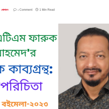
১ Comment
1 Min Read
খোলামন