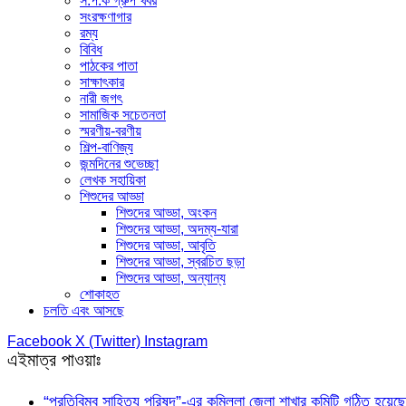
স.প.ক গ্রুপ খবর
সংরক্ষণাগার
রম্য
বিবিধ
পাঠকের পাতা
সাক্ষাৎকার
নারী জগৎ
সামাজিক সচেতনতা
স্মরণীয়-বরণীয়
শিল্প-বাণিজ্য
জন্মদিনের শুভেচ্ছা
লেখক সহায়িকা
শিশুদের আড্ডা
শিশুদের আড্ডা, অংকন
শিশুদের আড্ডা, অদম্য-যারা
শিশুদের আড্ডা, আবৃতি
শিশুদের আড্ডা, স্বরচিত ছড়া
শিশুদের আড্ডা, অন্যান্য
শোকাহত
চলতি এবং আসছে
Facebook
X (Twitter)
Instagram
এইমাত্র পাওয়াঃ
“প্রতিবিম্ব সাহিত্য পরিষদ”-এর কুমিল্লা জেলা শাখার কমিটি গঠিত হয়েছে