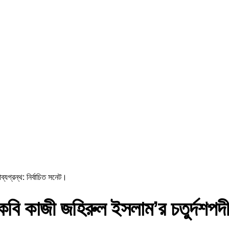
যগ্রন্থ: নির্বাচিত সনেট।
 কাজী জহিরুল ইসলাম’র চতুর্দশপদী ক