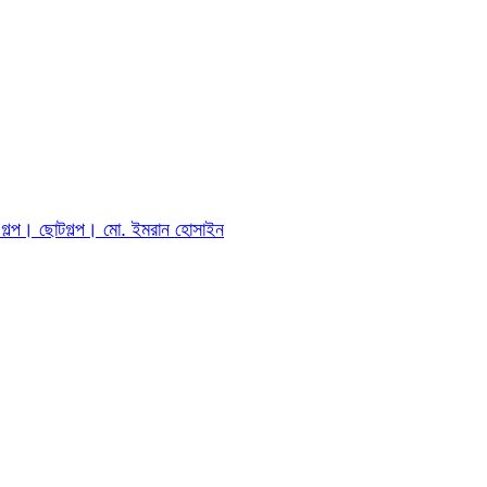
ীর গল্প। ছোটগল্প। ‎মো. ইমরান হোসাইন