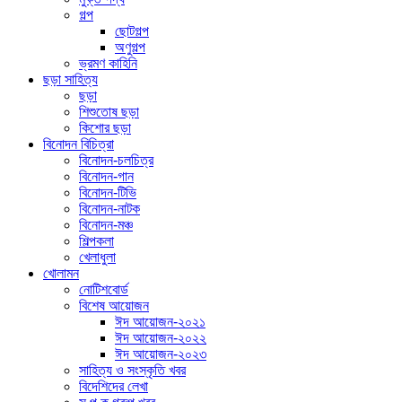
গল্প
ছোটগল্প
অণুগল্প
ভ্রমণ কাহিনি
ছড়া সাহিত্য
ছড়া
শিশুতোষ ছড়া
কিশোর ছড়া
বিনোদন বিচিত্রা
বিনোদন-চলচিত্র
বিনোদন-গান
বিনোদন-টিভি
বিনোদন-নাটক
বিনোদন-মঞ্চ
শিল্পকলা
খেলাধুলা
খোলামন
নোটিশবোর্ড
বিশেষ আয়োজন
ঈদ আয়োজন-২০২১
ঈদ আয়োজন-২০২২
ঈদ আয়োজন-২০২৩
সাহিত্য ও সংস্কৃতি খবর
বিদেশিদের লেখা