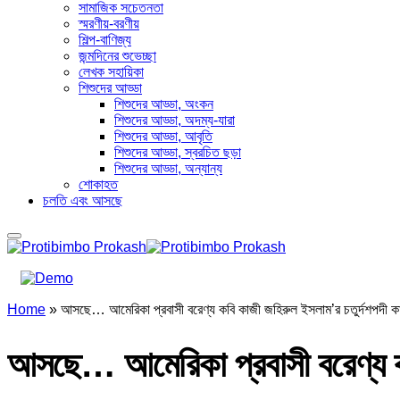
সামাজিক সচেতনতা
স্মরণীয়-বরণীয়
শিল্প-বাণিজ্য
জন্মদিনের শুভেচ্ছা
লেখক সহায়িকা
শিশুদের আড্ডা
শিশুদের আড্ডা, অংকন
শিশুদের আড্ডা, অদম্য-যারা
শিশুদের আড্ডা, আবৃতি
শিশুদের আড্ডা, স্বরচিত ছড়া
শিশুদের আড্ডা, অন্যান্য
শোকাহত
চলতি এবং আসছে
Home
»
আসছে… আমেরিকা প্রবাসী বরেণ্য কবি কাজী জহিরুল ইসলাম’র চতুর্দশপদী কাব্
আসছে… আমেরিকা প্রবাসী বরেণ্য কবি