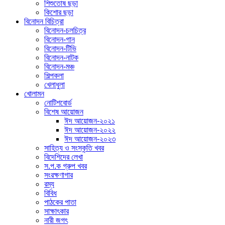
শিশুতোষ ছড়া
কিশোর ছড়া
বিনোদন বিচিত্রা
বিনোদন-চলচিত্র
বিনোদন-গান
বিনোদন-টিভি
বিনোদন-নাটক
বিনোদন-মঞ্চ
শিল্পকলা
খেলাধুলা
খোলামন
নোটিশবোর্ড
বিশেষ আয়োজন
ঈদ আয়োজন-২০২১
ঈদ আয়োজন-২০২২
ঈদ আয়োজন-২০২৩
সাহিত্য ও সংস্কৃতি খবর
বিদেশিদের লেখা
স.প.ক গ্রুপ খবর
সংরক্ষণাগার
রম্য
বিবিধ
পাঠকের পাতা
সাক্ষাৎকার
নারী জগৎ