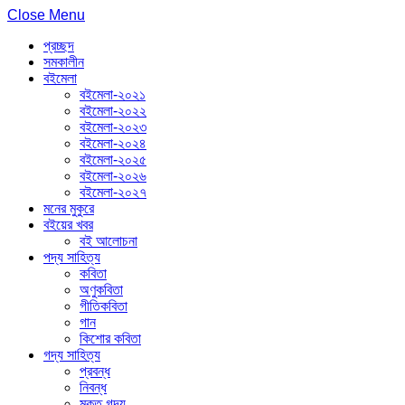
Close Menu
প্রচ্ছদ
সমকালীন
বইমেলা
বইমেলা-২০২১
বইমেলা-২০২২
বইমেলা-২০২৩
বইমেলা-২০২৪
বইমেলা-২০২৫
বইমেলা-২০২৬
বইমেলা-২০২৭
মনের মুকুরে
বইয়ের খবর
বই আলোচনা
পদ্য সাহিত্য
কবিতা
অণুকবিতা
গীতিকবিতা
গান
কিশোর কবিতা
গদ্য সাহিত্য
প্রবন্ধ
নিবন্ধ
মুক্ত গদ্য