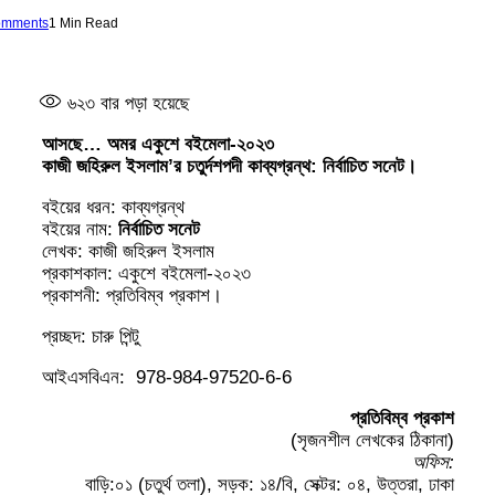
omments
1 Min Read
৬২৩
বার পড়া হয়েছে
আসছে… অমর একুশে বইমেলা-২০২৩
কাজী জহিরুল ইসলাম’র চতুর্দশপদী কাব্যগ্রন্থ: নির্বাচিত সনেট।
বইয়ের ধরন: কাব্যগ্রন্থ
বইয়ের নাম:
নির্বাচিত সনেট
লেখক: কাজী জহিরুল ইসলাম
প্রকাশকাল: একুশে বইমেলা-২০২৩
প্রকাশনী: প্রতিবিম্ব প্রকাশ।
প্রচ্ছদ: চারু পিন্টু
আইএসবিএন: 978-984-97520-6-6
প্রতিবিম্ব প্রকাশ
(সৃজনশীল লেখকের ঠিকানা)
অফিস:
বাড়ি:০১ (চতুর্থ তলা), সড়ক: ১৪/বি, সেক্টর: ০৪, উত্তরা, ঢাকা