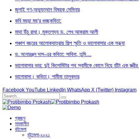
জুলাই গণ-অভ্যুত্থান বিষয়ক সেমিনার
কবি মহুয়া মহু’র গুচ্ছকবিতা:
মাথা উঁচু রাখা। মুক্তগদ্য ড. শেখ আকরাম আলী
পঞ্চাশ বছরের আলোকযাত্রায় শিল্প স্মৃতি ও ভালোবাসার এক সন্ধ্যা
ড. মনোরঞ্জন দাস-এর কবিতা: সাবিনা, তুমি…
ভালোবাসার ভার: দুই কিলোমিটার পথ স্বামীকে কোলে নিয়ে হাঁটা এক স্ত্র
ভালোবাসা। কবিতা। শামীমা তালুকদার
Facebook
YouTube
LinkedIn
WhatsApp
X (Twitter)
Instagram
প্রচ্ছদ
সমকালীন
বইমেলা
বইমেলা-২০২১