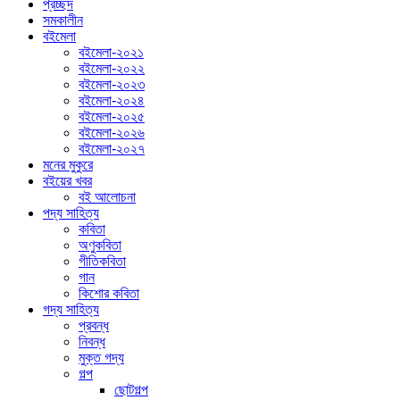
প্রচ্ছদ
সমকালীন
বইমেলা
বইমেলা-২০২১
বইমেলা-২০২২
বইমেলা-২০২৩
বইমেলা-২০২৪
বইমেলা-২০২৫
বইমেলা-২০২৬
বইমেলা-২০২৭
মনের মুকুরে
বইয়ের খবর
বই আলোচনা
পদ্য সাহিত্য
কবিতা
অণুকবিতা
গীতিকবিতা
গান
কিশোর কবিতা
গদ্য সাহিত্য
প্রবন্ধ
নিবন্ধ
মুক্ত গদ্য
গল্প
ছোটগল্প