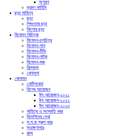
অণুগল্প
ভ্রমণ কাহিনি
ছড়া সাহিত্য
ছড়া
শিশুতোষ ছড়া
কিশোর ছড়া
বিনোদন বিচিত্রা
বিনোদন-চলচিত্র
বিনোদন-গান
বিনোদন-টিভি
বিনোদন-নাটক
বিনোদন-মঞ্চ
শিল্পকলা
খেলাধুলা
খোলামন
নোটিশবোর্ড
বিশেষ আয়োজন
ঈদ আয়োজন-২০২১
ঈদ আয়োজন-২০২২
ঈদ আয়োজন-২০২৩
সাহিত্য ও সংস্কৃতি খবর
বিদেশিদের লেখা
স.প.ক গ্রুপ খবর
সংরক্ষণাগার
রম্য