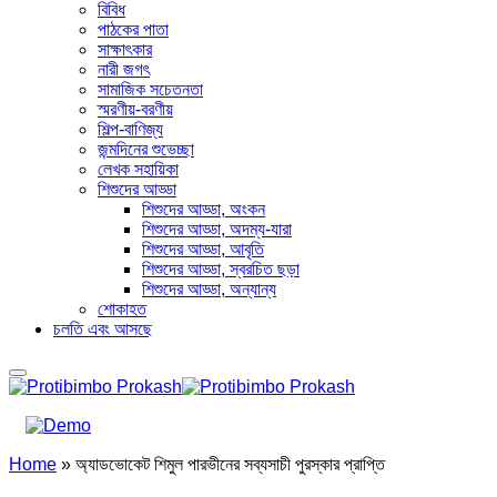
বিবিধ
পাঠকের পাতা
সাক্ষাৎকার
নারী জগৎ
সামাজিক সচেতনতা
স্মরণীয়-বরণীয়
শিল্প-বাণিজ্য
জন্মদিনের শুভেচ্ছা
লেখক সহায়িকা
শিশুদের আড্ডা
শিশুদের আড্ডা, অংকন
শিশুদের আড্ডা, অদম্য-যারা
শিশুদের আড্ডা, আবৃতি
শিশুদের আড্ডা, স্বরচিত ছড়া
শিশুদের আড্ডা, অন্যান্য
শোকাহত
চলতি এবং আসছে
Home
»
অ্যাডভোকেট শিমুল পারভীনের সব্যসাচী পুরস্কার প্রাপ্তি