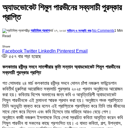
অ্যাডভোকেট শিমুল পারভীনের সব্যসাচী পুরস্কার
প্রাপ্তি
By
প্রতিবিম্ব প্রকাশ
মার্চ ২৭, ২০২৫
No Comments
1 Min
সাহিত্য ও সংস্কৃতি খবর
Read
Share
Facebook
Twitter
LinkedIn
Pinterest
Email
৫৫৭
বার পড়া হয়েছে
কলকাতার রবীন্দ্র সদনে সাতক্ষীরার কৃতি সন্তান অ্যাডভোকেট শিমুল পারভীনের
সব্যসাচী পুরস্কার প্রাপ্তি
গত সোমবার ২৪ মার্চ কলকাতার রবীন্দ্র সদনে দোলন চাঁপা নজরুল ফাউন্ডেশান
কবিতীর্থ চুরুলিয়া আয়োজিত সব্যসাচি পুরস্কার ২০২৫ প্রদান অনুষ্ঠানের আয়োজন
করা হয়। কবিতায় বিশেষ অবদানের জন্য কবি ও আবৃত্তিশিল্পী অ্যাডভোকেট
শিমুল পারভীনকে এই সন্মাননা স্মারক প্রদান করা হয়। অনুষ্ঠানে পদক প্রাপ্তিতে
তিনি অনুভূতি ব্যক্ত করে বলেন এই প্রাপ্তিকে প্রলম্বিত করে তিনি তার জীবনের
সাথে যোগ করে নিলেন এবং কবি হিসেবে তার দায়িত্ব আরও বেড়ে গেল।
অনুষ্ঠানে কাজী নজরুল ইসলামকে নিয়ে লেখা স্বরচিত কবিতা আবৃত্তি করেন কবি
শিমুল পারভীন যা সকলের কাছে প্রশংসিত হয়। এ যাবত কবিতা, গল্প, উপন্যাস,