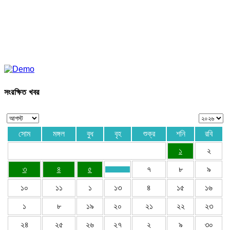
সংরক্ষিত খবর
সোম
মঙ্গল
বুধ
বৃহ
শুক্র
শনি
রবি
১
২
৩
৪
৫
৭
৮
৯
১০
১১
১
১৩
৪
১৫
১৬
১
৮
১৯
২০
২১
২২
২৩
২৪
২৫
২৬
২৭
২
৯
৩০