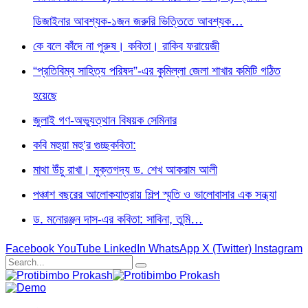
ডিজাইনার আবশ্যক-১জন জরুরি ভিত্তিতে আবশ্যক…
কে বলে কাঁদে না পুরুষ। কবিতা। রাকিব ফরায়েজী
“প্রতিবিম্ব সাহিত্য পরিষদ”-এর কুমিল্লা জেলা শাখার কমিটি গঠিত
হয়েছে
জুলাই গণ-অভ্যুত্থান বিষয়ক সেমিনার
কবি মহুয়া মহু’র গুচ্ছকবিতা:
মাথা উঁচু রাখা। মুক্তগদ্য ড. শেখ আকরাম আলী
পঞ্চাশ বছরের আলোকযাত্রায় শিল্প স্মৃতি ও ভালোবাসার এক সন্ধ্যা
ড. মনোরঞ্জন দাস-এর কবিতা: সাবিনা, তুমি…
Facebook
YouTube
LinkedIn
WhatsApp
X (Twitter)
Instagram