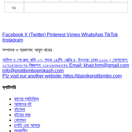
৩১
Facebook
X (Twitter)
Pinterest
Vimeo
WhatsApp
TikTok
Instagram
সম্পাদক ও প্রকাশক: আবুল খায়ের
অফিস ও শো-রুম: বাড়ি ০৭, সড়ক ১৪/সি, সেক্টর ৪, উত্তরা, ঢাকা-১২৩০। যোগাযোগ:
০১৭১৫৩৬৩০৭৯ বিজ্ঞাপন: ০১৮২৬৩৯৫৫৪৯ Email: khair.hrm@gmail.com
info@protibimboprokash.com
Plz visit our another website: https://dainikprotibimbo.com
ক্যাটাগরি
কালের প্রতিবিম্ব
আমাদের বই
বইমেলা
বইয়ের খবর
খোলামন
চলতি এবং আসছে
সমকালীন