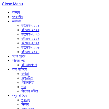
Close Menu
প্রচ্ছদ
সমকালীন
বইমেলা
বইমেলা-২০২১
বইমেলা-২০২২
বইমেলা-২০২৩
বইমেলা-২০২৪
বইমেলা-২০২৫
বইমেলা-২০২৬
বইমেলা-২০২৭
মনের মুকুরে
বইয়ের খবর
বই আলোচনা
পদ্য সাহিত্য
কবিতা
অণুকবিতা
গীতিকবিতা
গান
কিশোর কবিতা
গদ্য সাহিত্য
প্রবন্ধ
নিবন্ধ
মুক্ত গদ্য