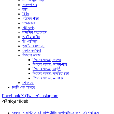
স.প.ক গ্রুপ খবর
সংরক্ষণাগার
রম্য
বিবিধ
পাঠকের পাতা
সাক্ষাৎকার
নারী জগৎ
সামাজিক সচেতনতা
স্মরণীয়-বরণীয়
শিল্প-বাণিজ্য
জন্মদিনের শুভেচ্ছা
লেখক সহায়িকা
শিশুদের আড্ডা
শিশুদের আড্ডা, অংকন
শিশুদের আড্ডা, অদম্য-যারা
শিশুদের আড্ডা, আবৃতি
শিশুদের আড্ডা, স্বরচিত ছড়া
শিশুদের আড্ডা, অন্যান্য
শোকাহত
চলতি এবং আসছে
Facebook
X (Twitter)
Instagram
এইমাত্র পাওয়াঃ
জরুরি নিয়োগ>> ১) কম্পিউটার অপারেটর-২ জন; ২) গ্রাফিক্স