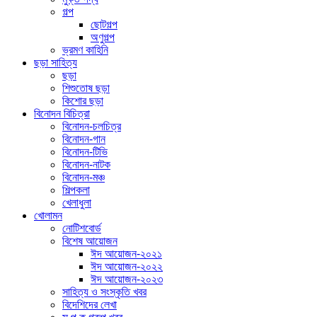
গল্প
ছোটগল্প
অণুগল্প
ভ্রমণ কাহিনি
ছড়া সাহিত্য
ছড়া
শিশুতোষ ছড়া
কিশোর ছড়া
বিনোদন বিচিত্রা
বিনোদন-চলচিত্র
বিনোদন-গান
বিনোদন-টিভি
বিনোদন-নাটক
বিনোদন-মঞ্চ
শিল্পকলা
খেলাধুলা
খোলামন
নোটিশবোর্ড
বিশেষ আয়োজন
ঈদ আয়োজন-২০২১
ঈদ আয়োজন-২০২২
ঈদ আয়োজন-২০২৩
সাহিত্য ও সংস্কৃতি খবর
বিদেশিদের লেখা