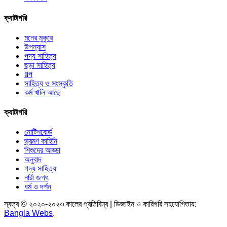
ক্যাটাগরি
মনের মুকুরে
উপন্যাস
পদ্য সাহিত্য
ছড়া সাহিত্য
গল্প
সাহিত্য ও সংস্কৃতি
কর্ম খালি আছে
ক্যাটাগরি
নোটিশবোর্ড
ভ্রমণ কাহিনি
শিশুদের আড্ডা
অনুবাদ
গদ্য সাহিত্য
নারী জগৎ
ধর্ম ও দর্শন
স্বত্ব © ২০২০-২০২৩ কালের প্রতিবিম্ব | ডিজাইন ও কারিগরি সহযোগিতায়:
Bangla Webs
.