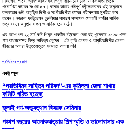
শিশুতোষ, পাঠ্য, ভ্রমণকাহিনিসহ শিমুল পারভীনের ঢাকা ও কলকাতা থেকে
প্রকাশিত বইয়ের সংখ্যা ৫৭। কানায় কানায় পরিপূর্ণ রবীন্দ্রসদনের এই অনুষ্ঠানে
কলকাতার গুনী আবৃত্তি শিল্পী ও সংগীতশিল্পীরা তাদের পরিবেশনায় মুখরিত করে
রাখেন। নজরুল ফাউন্ডেশন চুরুলিয়ার সাধারণ সম্পাদক সোনালী কাজীর সার্বিক
তত্বাবধানে অনুষ্ঠান সফল ও সার্থক হয়ে ওঠে।
এর আগে গত ২২ মার্চ কবি শিমুল পারভীন বইমেলা সেরা বই পুরস্কার ২০২৫ পদক
পান বাংলাদেশের বিশ্ব সাহিত্য কেন্দ্রে। এই কৃতি লেখক ও আবৃত্তিশিল্পীর লেখক
জীবনের আমরা উত্তরোত্তর সফলতা কামনা করি।
প্রতিবিম্ব প্রকাশ
একটু পড়ুন
“প্রতিবিম্ব সাহিত্য পরিষদ”-এর কুমিল্লা জেলা শাখার
কমিটি গঠিত হয়েছে
জুলাই গণ-অভ্যুত্থান বিষয়ক সেমিনার
পঞ্চাশ বছরের আলোকযাত্রায় শিল্প স্মৃতি ও ভালোবাসার এক