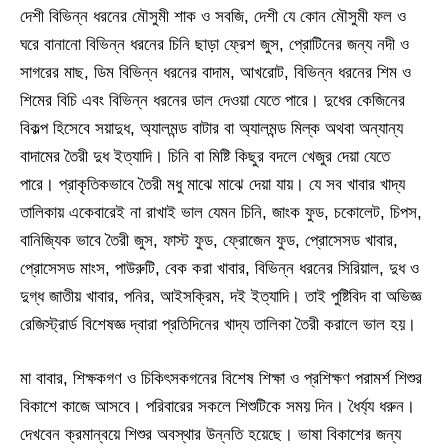
দেশী বিভিন্ন ধরনের মৌসুমী শাক ও সবজি, দেশী যে কোন মৌসুমী ফল ও
ঘরে বানানো বিভিন্ন ধরনের চিনি ছাড়া ফ্রেশ জুস, প্রোটিনের জন্য নদী ও
সাগরের মাছ, ডিম বিভিন্ন ধরনের বাদাম, আখরোট, বিভিন্ন ধরনের শিম ও
শিমের বিচি এবং বিভিন্ন ধরনের ডাল দেওয়া যেতে পারে। দুধের কেজিনের
বিকল্প হিসেবে সয়াদুধ, অ্যালমন্ড বাটার বা অ্যালমন্ড মিল্ক অথবা অন্যান্য
বাদামের তৈরী দুধ ইত্যাদি। চিনি বা মিষ্টি কিছুর বদলে খেজুর দেয়া যেতে
পারে। প্রাকৃতিকভাবে তৈরী মধু মাঝে মাঝে দেয়া যায়। যে সব খাবার খাদ্য
তালিকায় একেবারেই না রাখাই ভাল যেমন চিনি, জাংক ফুড, চকোলেট, চিপস,
বানিজ্যিক ভাবে তৈরী জুস, ফাস্ট ফুড, ফ্রোজেন ফুড, প্রোসেসড খাবার,
প্রোসেসড মাংস, পাউরুটি, বেক করা খাবার, বিভিন্ন ধরনের সিরিয়াল, দুধ ও
দুগ্ধ জাতীয় খাবার, পনির, আইসক্রিম, দই ইত্যাদি। তাই পুষ্টিবিদ বা অভিজ্ঞ
রেজিস্ট্রার্ড বিশেষজ্ঞ দ্বারা প্রতিদিনের খাদ্য তালিকা তৈরী করালে ভাল হয়।
মা বাবার, শিক্ষকগণ ও চিকিৎসকগনের বিশেষ শিক্ষা ও প্রশিক্ষণ পরামর্শ শিশুর
বিকাশে কাজে আসবে। পরিবারের সকলে শিশুটিকে সময় দিন। ধৈর্য্য ধরুন।
দেখবেন ক্রমান্বয়ে শিশুর অবস্থার উন্নতি হয়েছে। ভাষা বিকাশের জন্য