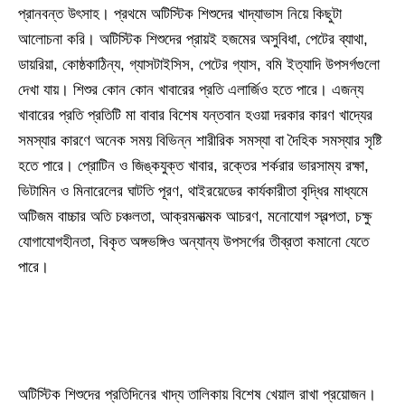
প্রানবন্ত উৎসাহ। প্রথমে অটিস্টিক শিশুদের খাদ্যাভাস নিয়ে কিছুটা
আলোচনা করি। অটিস্টিক শিশুদের প্রায়ই হজমের অসুবিধা, পেটের ব্যাথা,
ডায়রিয়া, কোষ্ঠকাঠিন্য, গ্যাসটাইসিস, পেটের গ্যাস, বমি ইত্যাদি উপসর্গগুলো
দেখা যায়। শিশুর কোন কোন খাবারের প্রতি এলার্জিও হতে পারে। এজন্য
খাবারের প্রতি প্রতিটি মা বাবার বিশেষ যন্তবান হওয়া দরকার কারণ খাদ্যের
সমস্যার কারণে অনেক সময় বিভিন্ন শারীরিক সমস্যা বা দৈহিক সমস্যার সৃষ্টি
হতে পারে। প্রোটিন ও জিঙ্কযুক্ত খাবার, রক্তের শর্করার ভারসাম্য রক্ষা,
ভিটামিন ও মিনারেলের ঘাটতি পূরণ, থাইরয়েডের কার্যকারীতা বৃদ্ধির মাধ্যমে
অটিজম বাচ্চার অতি চঞ্চলতা, আক্রমনাত্মক আচরণ, মনোযোগ স্বল্পতা, চক্ষু
যোগাযোগহীনতা, বিকৃত অঙ্গভঙ্গিও অন্যান্য উপসর্গের তীব্রতা কমানো যেতে
পারে।
অটিস্টিক শিশুদের প্রতিদিনের খাদ্য তালিকায় বিশেষ খেয়াল রাখা প্রয়োজন।