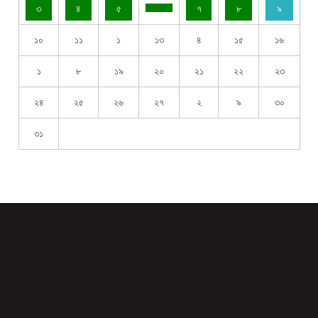
৩
৪
৫
৭
৮
৯
১০
১১
১
১৩
৪
১৫
১৬
১
৮
১৯
২০
২১
২২
২৩
২৪
২৫
২৬
২৭
২
৯
৩০
৩১