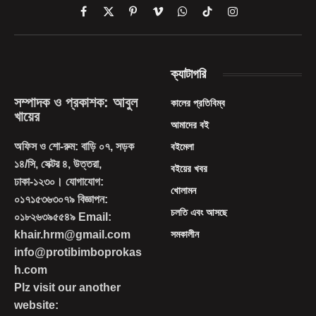
Facebook
X
Pinterest
Vimeo
WhatsApp
TikTok
Instagram
(Twitter)
ক্যাটাগরি
সম্পাদক ও প্রকাশক: আবুল
কালের প্রতিবিম্ব
খায়ের
আমাদের বই
অফিস ও শো-রুম: বাড়ি ০৭, সড়ক
বইমেলা
১৪/সি, সেক্টর ৪, উত্তরা,
বইয়ের খবর
ঢাকা-১২৩০। যোগাযোগ:
খোলামন
০১৭১৫৩৬৩০৭৯ বিজ্ঞাপন:
চলতি এবং আসছে
০১৮২৬৩৯৫৫৪৯ Email:
khair.hrm@gmail.com
সমকালীন
info@protibimboprokas
h.com
Plz visit our another
website: