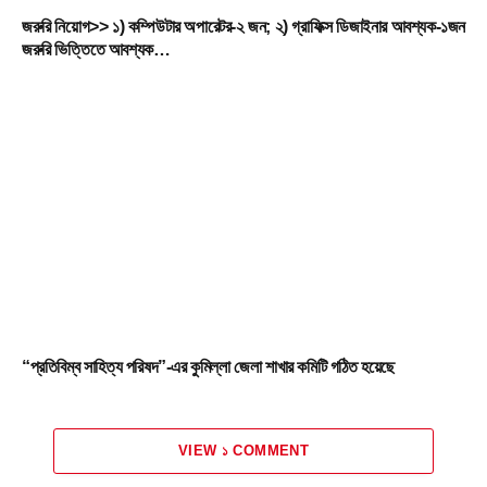
জরুরি নিয়োগ>> ১) কম্পিউটার অপারেটর-২ জন; ২) গ্রাফিক্স ডিজাইনার আবশ্যক-১জন
জরুরি ভিত্তিতে আবশ্যক…
“প্রতিবিম্ব সাহিত্য পরিষদ”-এর কুমিল্লা জেলা শাখার কমিটি গঠিত হয়েছে
VIEW ১ COMMENT