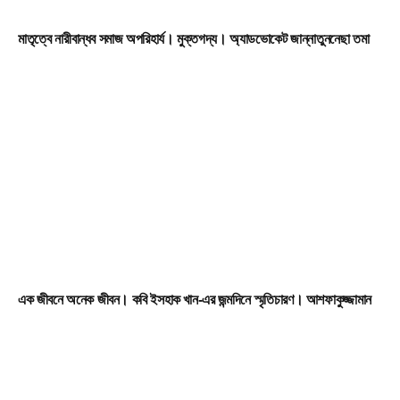
মাতৃত্বে নারীবান্ধব সমাজ অপরিহার্য। মুক্তগদ্য। অ্যাডভোকেট জান্নাতুননেছা তমা
এক জীবনে অনেক জীবন। কবি ইসহাক খান-এর জন্মদিনে স্মৃতিচারণ। আশফাকুজ্জামান