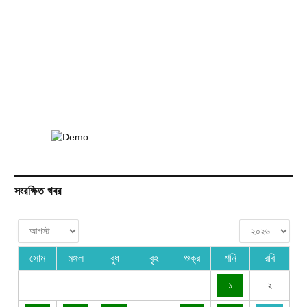
সংরক্ষিত খবর
সোম
মঙ্গল
বুধ
বৃহ
শুক্র
শনি
রবি
১
২