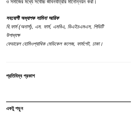
ও সমাজের মধ্যে সর্বোচ্চ জীবনযাত্রার মানোন্নয়ন করা।
সহযোগী অধ্যাপক সামিনা আরিফ
বি.ফার্ম (অনার্স), এম. ফার্ম, এমবিএ, ডিএইচএমএস, পিডিটি
উপাধ্যক্ষ
ফেডারেল হোমিওপ্যাথিক মেডিকেল কলেজ, ফার্মগেট, ঢাকা।
প্রতিবিম্ব প্রকাশ
একটু পড়ুন