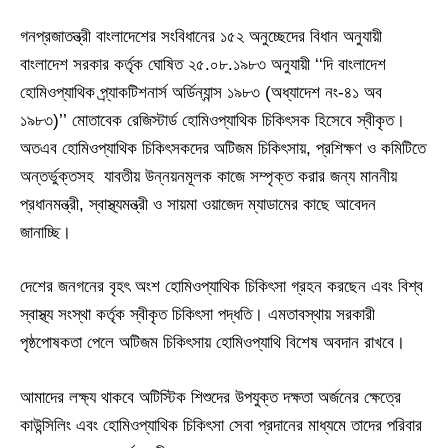
গনপ্রজাতন্ত্রী বাংলাদেশের সংবিধানের ১৫২ অনুচ্ছেদের বিধান অনুযায়ী
বাংলাদেশ সরকার কর্তৃক ঘোষিত ২৫.০৮.১৯৮৩ অনুযায়ী ‘‘দি বাংলাদেশ
হোমিওপ্যাথিক প্র্যাকটিশনার্স অর্ডিন্যান্স ১৯৮৩ (অধ্যাদেশ নং-৪১ অব
১৯৮৩)’’ মোতাবেক রেজিস্টার্ড হোমিওপ্যাথিক চিকিৎসক হিসেবে স্বীকৃত।
অতএব হোমিওপ্যাথিক চিকিৎসকদের অটিজম চিকিৎসায়, প্রশিক্ষণ ও কমিটিতে
অন্তর্ভুক্তসহ যাবতীয় উন্নয়নমূলক কাজে সম্পৃক্ত করার জন্য মাননীয়
প্রধানমন্ত্রী, স্বাস্থ্যমন্ত্রী ও সায়মা ওয়াজেদ ম্যাডামের কাছে আবেদন
জানাচ্ছি।
দেশের জনগনের বৃহৎ অংশ হোমিওপ্যাথিক চিকিৎসা গ্রহন করছেন এবং বিশ্ব
স্বাস্থ্য সংস্থা কর্তৃক স্বীকৃত চিকিৎসা পদ্ধতি। এমতাবস্থায় সরকারী
পৃষ্ঠপোষকতা পেলে অটিজম চিকিৎসায় হোমিওপ্যাথি বিশেষ অবদান রাখবে।
আমাদের লক্ষ্য থাকবে অটিস্টিক শিশুদের উপযুক্ত দক্ষতা অর্জনের ক্ষেত্রে
কাউন্সিলিং এবং হোমিওপ্যাথিক চিকিৎসা সেবা প্রদানের মাধ্যমে তাদের পরিবার