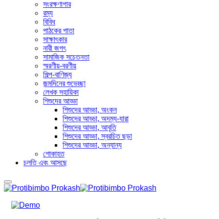
সংরক্ষণাগার
রম্য
বিবিধ
পাঠকের পাতা
সাক্ষাৎকার
নারী জগৎ
সামাজিক সচেতনতা
স্মরণীয়-বরণীয়
শিল্প-বাণিজ্য
জন্মদিনের শুভেচ্ছা
লেখক সহায়িকা
শিশুদের আড্ডা
শিশুদের আড্ডা, অংকন
শিশুদের আড্ডা, অদম্য-যারা
শিশুদের আড্ডা, আবৃতি
শিশুদের আড্ডা, স্বরচিত ছড়া
শিশুদের আড্ডা, অন্যান্য
শোকাহত
চলতি এবং আসছে