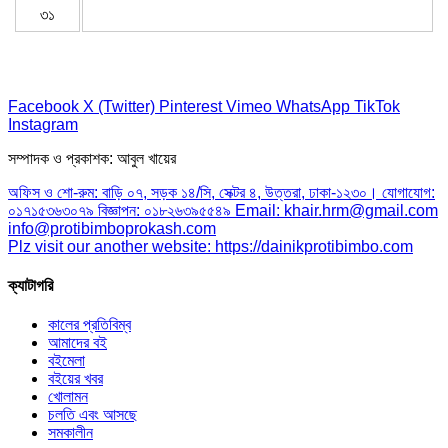
৩১
Facebook
X (Twitter)
Pinterest
Vimeo
WhatsApp
TikTok
Instagram
সম্পাদক ও প্রকাশক: আবুল খায়ের
অফিস ও শো-রুম: বাড়ি ০৭, সড়ক ১৪/সি, সেক্টর ৪, উত্তরা, ঢাকা-১২৩০। যোগাযোগ:
০১৭১৫৩৬৩০৭৯ বিজ্ঞাপন: ০১৮২৬৩৯৫৫৪৯ Email: khair.hrm@gmail.com
info@protibimboprokash.com
Plz visit our another website: https://dainikprotibimbo.com
ক্যাটাগরি
কালের প্রতিবিম্ব
আমাদের বই
বইমেলা
বইয়ের খবর
খোলামন
চলতি এবং আসছে
সমকালীন