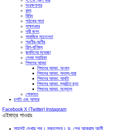
স.প.ক গ্রুপ খবর
সংরক্ষণাগার
রম্য
বিবিধ
পাঠকের পাতা
সাক্ষাৎকার
নারী জগৎ
সামাজিক সচেতনতা
স্মরণীয়-বরণীয়
শিল্প-বাণিজ্য
জন্মদিনের শুভেচ্ছা
লেখক সহায়িকা
শিশুদের আড্ডা
শিশুদের আড্ডা, অংকন
শিশুদের আড্ডা, অদম্য-যারা
শিশুদের আড্ডা, আবৃতি
শিশুদের আড্ডা, স্বরচিত ছড়া
শিশুদের আড্ডা, অন্যান্য
শোকাহত
চলতি এবং আসছে
Facebook
X (Twitter)
Instagram
এইমাত্র পাওয়াঃ
সাহসই দেখায় পথ। মুক্তগদ্য। ড. শেখ আকরাম আলী