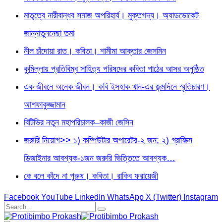
মাতৃত্বে নারীবান্ধব সমাজ অপরিহার্য। মুক্তগদ্য। অ্যাডভোকেট
জান্নাতুননেছা তমা
নীল চাঁদোয়া রাত। কবিতা। শামীমা আক্তার জেসমিন
কুমিল্লায় প্রতিবিম্ব সাহিত্য পরিষদের কবিতা পাঠের আসর অনুষ্ঠিত
এক জীবনে অনেক জীবন। কবি ইসহাক খান-এর জন্মদিনে স্মৃতিচারণ।
আশফাকুজ্জামান
বিটিভির নতুন মহাপরিচালক–কাজী জেসিন
জরুরি নিয়োগ>> ১) কম্পিউটার অপারেটর-২ জন; ২) গ্রাফিক্স
ডিজাইনার আবশ্যক-১জন জরুরি ভিত্তিতে আবশ্যক…
কে বলে কাঁদে না পুরুষ। কবিতা। রাকিব ফরায়েজী
Facebook
YouTube
LinkedIn
WhatsApp
X (Twitter)
Instagram