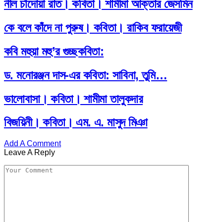
নীল চাঁদোয়া রাত। কবিতা। শামীমা আক্তার জেসমিন
কে বলে কাঁদে না পুরুষ। কবিতা। রাকিব ফরায়েজী
কবি মহুয়া মহু’র গুচ্ছকবিতা:
ড. মনোরঞ্জন দাস-এর কবিতা: সাবিনা, তুমি…
ভালোবাসা। কবিতা। শামীমা তালুকদার
বিজয়িনী। কবিতা। এম. এ. মাসুদ মিঞা
Add A Comment
Leave A Reply