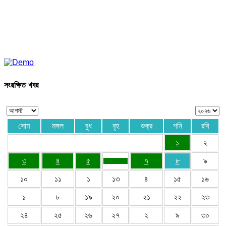
সংরক্ষিত খবর
সোম
মঙ্গল
বুধ
বৃহ
শুক্র
শনি
রবি
১
২
৩
৪
৫
৭
৮
৯
১০
১১
১
১৩
৪
১৫
১৬
১
৮
১৯
২০
২১
২২
২৩
২৪
২৫
২৬
২৭
২
৯
৩০