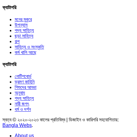
ক্যাটাগরি
মনের মুকুরে
উপন্যাস
পদ্য সাহিত্য
ছড়া সাহিত্য
গল্প
সাহিত্য ও সংস্কৃতি
কর্ম খালি আছে
ক্যাটাগরি
নোটিশবোর্ড
ভ্রমণ কাহিনি
শিশুদের আড্ডা
অনুবাদ
গদ্য সাহিত্য
নারী জগৎ
ধর্ম ও দর্শন
স্বত্ব © ২০২০-২০২৩ কালের প্রতিবিম্ব | ডিজাইন ও কারিগরি সহযোগিতায়:
Bangla Webs
.
About us