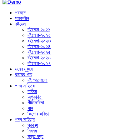
প্রচ্ছদ
সমকালীন
বইমেলা
বইমেলা-২০২১
বইমেলা-২০২২
বইমেলা-২০২৩
বইমেলা-২০২৪
বইমেলা-২০২৫
বইমেলা-২০২৬
বইমেলা-২০২৭
মনের মুকুরে
বইয়ের খবর
বই আলোচনা
পদ্য সাহিত্য
কবিতা
অণুকবিতা
গীতিকবিতা
গান
কিশোর কবিতা
গদ্য সাহিত্য
প্রবন্ধ
নিবন্ধ
মুক্ত গদ্য