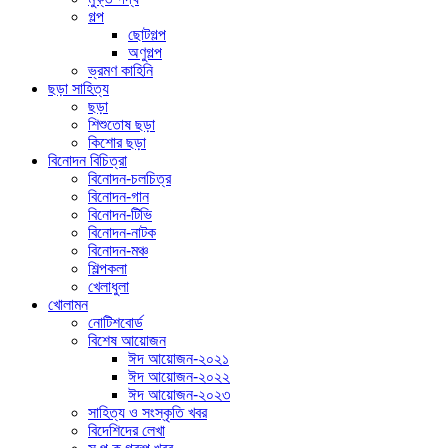
গল্প
ছোটগল্প
অণুগল্প
ভ্রমণ কাহিনি
ছড়া সাহিত্য
ছড়া
শিশুতোষ ছড়া
কিশোর ছড়া
বিনোদন বিচিত্রা
বিনোদন-চলচিত্র
বিনোদন-গান
বিনোদন-টিভি
বিনোদন-নাটক
বিনোদন-মঞ্চ
শিল্পকলা
খেলাধুলা
খোলামন
নোটিশবোর্ড
বিশেষ আয়োজন
ঈদ আয়োজন-২০২১
ঈদ আয়োজন-২০২২
ঈদ আয়োজন-২০২৩
সাহিত্য ও সংস্কৃতি খবর
বিদেশিদের লেখা