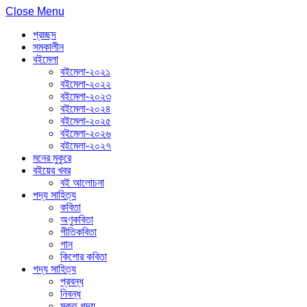
Close Menu
প্রচ্ছদ
সমকালীন
বইমেলা
বইমেলা-২০২১
বইমেলা-২০২২
বইমেলা-২০২৩
বইমেলা-২০২৪
বইমেলা-২০২৫
বইমেলা-২০২৬
বইমেলা-২০২৭
মনের মুকুরে
বইয়ের খবর
বই আলোচনা
পদ্য সাহিত্য
কবিতা
অণুকবিতা
গীতিকবিতা
গান
কিশোর কবিতা
গদ্য সাহিত্য
প্রবন্ধ
নিবন্ধ
মুক্ত গদ্য