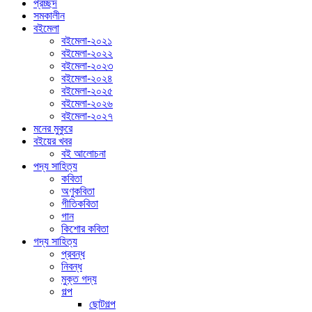
প্রচ্ছদ
সমকালীন
বইমেলা
বইমেলা-২০২১
বইমেলা-২০২২
বইমেলা-২০২৩
বইমেলা-২০২৪
বইমেলা-২০২৫
বইমেলা-২০২৬
বইমেলা-২০২৭
মনের মুকুরে
বইয়ের খবর
বই আলোচনা
পদ্য সাহিত্য
কবিতা
অণুকবিতা
গীতিকবিতা
গান
কিশোর কবিতা
গদ্য সাহিত্য
প্রবন্ধ
নিবন্ধ
মুক্ত গদ্য
গল্প
ছোটগল্প