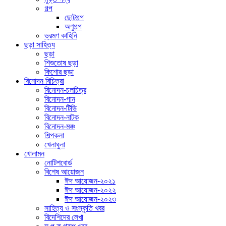
গল্প
ছোটগল্প
অণুগল্প
ভ্রমণ কাহিনি
ছড়া সাহিত্য
ছড়া
শিশুতোষ ছড়া
কিশোর ছড়া
বিনোদন বিচিত্রা
বিনোদন-চলচিত্র
বিনোদন-গান
বিনোদন-টিভি
বিনোদন-নাটক
বিনোদন-মঞ্চ
শিল্পকলা
খেলাধুলা
খোলামন
নোটিশবোর্ড
বিশেষ আয়োজন
ঈদ আয়োজন-২০২১
ঈদ আয়োজন-২০২২
ঈদ আয়োজন-২০২৩
সাহিত্য ও সংস্কৃতি খবর
বিদেশিদের লেখা