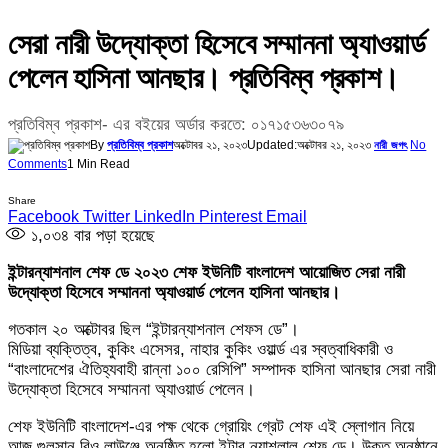
সেরা নারী উদ্যোক্তা হিসেবে সম্মাননা অ্যাওয়ার্ড
পেলেন হাসিনা আনছার। প্রতিবিম্ব প্রকাশ।
প্রতিবিম্ব প্রকাশ- এর বইয়ের অর্ডার করতে: ০১৭১৫৩৬৩০৭৯
By
প্রতিবিম্ব প্রকাশ
অক্টোবর ২১, ২০২৩
Updated:
অক্টোবর ২১, ২০২৩
No
নারী জগৎ
Comments
1 Min Read
Share
Facebook
Twitter
LinkedIn
Pinterest
Email
১,০৩৪
বার পড়া হয়েছে
ইন্টারন্যাশনাল শেফ ডে ২০২৩ শেফ ইউনিটি বাংলাদেশ আয়োজিত সেরা নারী
উদ্যোক্তা হিসেবে সম্মাননা অ্যাওয়ার্ড পেলেন হাসিনা আনছার।
গতকাল ২০ অক্টোবর ছিল “ইন্টারন্যাশনাল শেফস ডে”।
মিডিয়া ব্যক্তিত্ব, কুকিং এসেসর, নাহার কুকিং ওয়ার্ল্ড এর স্বত্বাধিকারী ও
“বাংলাদেশের ঐতিহ্যবাহী রান্না ১০০ রেসিপি” সম্পাদক হাসিনা আনছার সেরা নারী
উদ্যোক্তা হিসেবে সম্মাননা অ্যাওয়ার্ড পেলেন।
শেফ ইউনিটি বাংলাদেশ-এর পক্ষ থেকে গ্রোয়িং গ্রেট শেফ এই স্লোগান নিয়ে
আজ গুলসান রিও লাউঞ্জে অনুষ্ঠিত হলো ইন্টার ন্যাশলাল শেফ ডে। উক্ত অনুষ্ঠানে