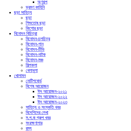
অণুগল্প
ভ্রমণ কাহিনি
ছড়া সাহিত্য
ছড়া
শিশুতোষ ছড়া
কিশোর ছড়া
বিনোদন বিচিত্রা
বিনোদন-চলচিত্র
বিনোদন-গান
বিনোদন-টিভি
বিনোদন-নাটক
বিনোদন-মঞ্চ
শিল্পকলা
খেলাধুলা
খোলামন
নোটিশবোর্ড
বিশেষ আয়োজন
ঈদ আয়োজন-২০২১
ঈদ আয়োজন-২০২২
ঈদ আয়োজন-২০২৩
সাহিত্য ও সংস্কৃতি খবর
বিদেশিদের লেখা
স.প.ক গ্রুপ খবর
সংরক্ষণাগার
রম্য