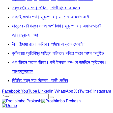
সবুজ ছোঁয়ায় মন। কবিতা। গাজী হাওয়া আক্তার
সাহসই দেখায় পথ। মুক্তগদ্য। ড. শেখ আকরাম আলী
মাতৃত্বে নারীবান্ধব সমাজ অপরিহার্য। মুক্তগদ্য। অ্যাডভোকেট
জান্নাতুননেছা তমা
নীল চাঁদোয়া রাত। কবিতা। শামীমা আক্তার জেসমিন
কুমিল্লায় প্রতিবিম্ব সাহিত্য পরিষদের কবিতা পাঠের আসর অনুষ্ঠিত
এক জীবনে অনেক জীবন। কবি ইসহাক খান-এর জন্মদিনে স্মৃতিচারণ।
আশফাকুজ্জামান
বিটিভির নতুন মহাপরিচালক–কাজী জেসিন
Facebook
YouTube
LinkedIn
WhatsApp
X (Twitter)
Instagram