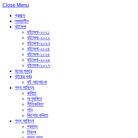
Close Menu
প্রচ্ছদ
সমকালীন
বইমেলা
বইমেলা-২০২১
বইমেলা-২০২২
বইমেলা-২০২৩
বইমেলা-২০২৪
বইমেলা-২০২৫
বইমেলা-২০২৬
বইমেলা-২০২৭
মনের মুকুরে
বইয়ের খবর
বই আলোচনা
পদ্য সাহিত্য
কবিতা
অণুকবিতা
গীতিকবিতা
গান
কিশোর কবিতা
গদ্য সাহিত্য
প্রবন্ধ
নিবন্ধ
মুক্ত গদ্য