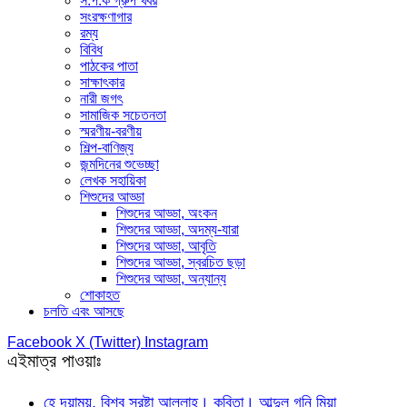
স.প.ক গ্রুপ খবর
সংরক্ষণাগার
রম্য
বিবিধ
পাঠকের পাতা
সাক্ষাৎকার
নারী জগৎ
সামাজিক সচেতনতা
স্মরণীয়-বরণীয়
শিল্প-বাণিজ্য
জন্মদিনের শুভেচ্ছা
লেখক সহায়িকা
শিশুদের আড্ডা
শিশুদের আড্ডা, অংকন
শিশুদের আড্ডা, অদম্য-যারা
শিশুদের আড্ডা, আবৃতি
শিশুদের আড্ডা, স্বরচিত ছড়া
শিশুদের আড্ডা, অন্যান্য
শোকাহত
চলতি এবং আসছে
Facebook
X (Twitter)
Instagram
এইমাত্র পাওয়াঃ
হে দয়াময়, বিশ্ব স্রষ্টা আল্লাহ। কবিতা। আব্দুল গনি মিয়া