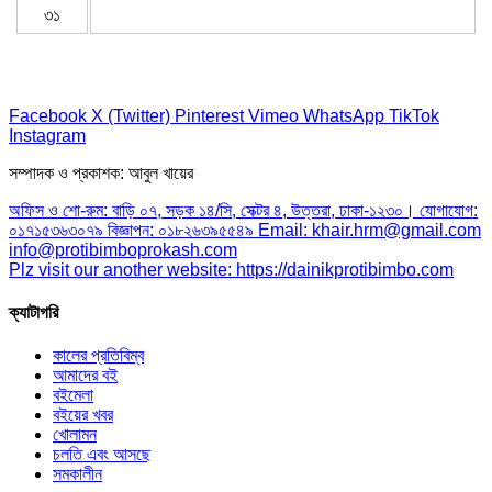
৩১
Facebook
X (Twitter)
Pinterest
Vimeo
WhatsApp
TikTok
Instagram
সম্পাদক ও প্রকাশক: আবুল খায়ের
অফিস ও শো-রুম: বাড়ি ০৭, সড়ক ১৪/সি, সেক্টর ৪, উত্তরা, ঢাকা-১২৩০। যোগাযোগ:
০১৭১৫৩৬৩০৭৯ বিজ্ঞাপন: ০১৮২৬৩৯৫৫৪৯ Email: khair.hrm@gmail.com
info@protibimboprokash.com
Plz visit our another website: https://dainikprotibimbo.com
ক্যাটাগরি
কালের প্রতিবিম্ব
আমাদের বই
বইমেলা
বইয়ের খবর
খোলামন
চলতি এবং আসছে
সমকালীন