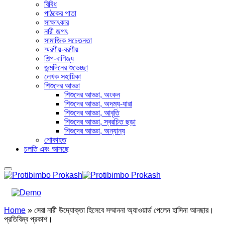
বিবিধ
পাঠকের পাতা
সাক্ষাৎকার
নারী জগৎ
সামাজিক সচেতনতা
স্মরণীয়-বরণীয়
শিল্প-বাণিজ্য
জন্মদিনের শুভেচ্ছা
লেখক সহায়িকা
শিশুদের আড্ডা
শিশুদের আড্ডা, অংকন
শিশুদের আড্ডা, অদম্য-যারা
শিশুদের আড্ডা, আবৃতি
শিশুদের আড্ডা, স্বরচিত ছড়া
শিশুদের আড্ডা, অন্যান্য
শোকাহত
চলতি এবং আসছে
Home
»
সেরা নারী উদ্যোক্তা হিসেবে সম্মাননা অ্যাওয়ার্ড পেলেন হাসিনা আনছার।
প্রতিবিম্ব প্রকাশ।