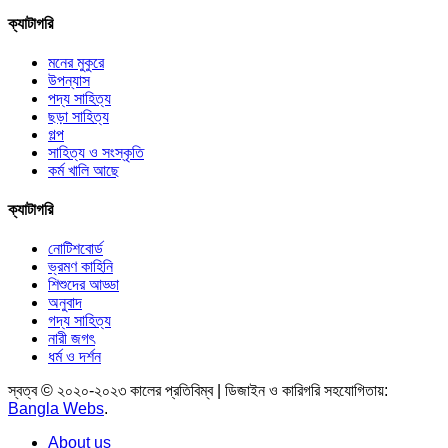
ক্যাটাগরি
মনের মুকুরে
উপন্যাস
পদ্য সাহিত্য
ছড়া সাহিত্য
গল্প
সাহিত্য ও সংস্কৃতি
কর্ম খালি আছে
ক্যাটাগরি
নোটিশবোর্ড
ভ্রমণ কাহিনি
শিশুদের আড্ডা
অনুবাদ
গদ্য সাহিত্য
নারী জগৎ
ধর্ম ও দর্শন
স্বত্ব © ২০২০-২০২৩ কালের প্রতিবিম্ব | ডিজাইন ও কারিগরি সহযোগিতায়:
Bangla Webs
.
About us