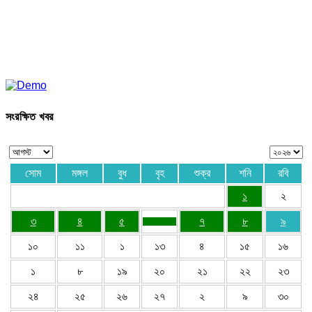
সংরক্ষিত খবর
সোম
মঙ্গল
বুধ
বৃহ
শুক্র
শনি
রবি
১
২
৩
৪
৫
৭
৮
৯
১০
১১
১
১৩
৪
১৫
১৬
১
৮
১৯
২০
২১
২২
২৩
২৪
২৫
২৬
২৭
২
৯
৩০