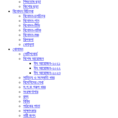
শিশুতোষ ছড়া
কিশোর ছড়া
বিনোদন বিচিত্রা
বিনোদন-চলচিত্র
বিনোদন-গান
বিনোদন-টিভি
বিনোদন-নাটক
বিনোদন-মঞ্চ
শিল্পকলা
খেলাধুলা
খোলামন
নোটিশবোর্ড
বিশেষ আয়োজন
ঈদ আয়োজন-২০২১
ঈদ আয়োজন-২০২২
ঈদ আয়োজন-২০২৩
সাহিত্য ও সংস্কৃতি খবর
বিদেশিদের লেখা
স.প.ক গ্রুপ খবর
সংরক্ষণাগার
রম্য
বিবিধ
পাঠকের পাতা
সাক্ষাৎকার
নারী জগৎ