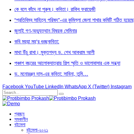
কে বলে কাঁদে না পুরুষ। কবিতা। রাকিব ফরায়েজী
“প্রতিবিম্ব সাহিত্য পরিষদ”-এর কুমিল্লা জেলা শাখার কমিটি গঠিত হয়েছে
জুলাই গণ-অভ্যুত্থান বিষয়ক সেমিনার
কবি মহুয়া মহু’র গুচ্ছকবিতা:
মাথা উঁচু রাখা। মুক্তগদ্য ড. শেখ আকরাম আলী
পঞ্চাশ বছরের আলোকযাত্রায় শিল্প স্মৃতি ও ভালোবাসার এক সন্ধ্যা
ড. মনোরঞ্জন দাস-এর কবিতা: সাবিনা, তুমি…
Facebook
YouTube
LinkedIn
WhatsApp
X (Twitter)
Instagram
প্রচ্ছদ
সমকালীন
বইমেলা
বইমেলা-২০২১