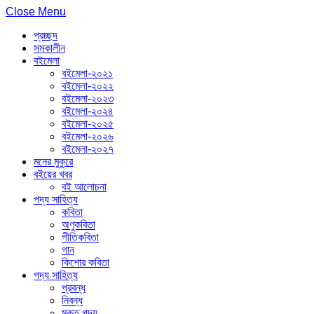
Close Menu
প্রচ্ছদ
সমকালীন
বইমেলা
বইমেলা-২০২১
বইমেলা-২০২২
বইমেলা-২০২৩
বইমেলা-২০২৪
বইমেলা-২০২৫
বইমেলা-২০২৬
বইমেলা-২০২৭
মনের মুকুরে
বইয়ের খবর
বই আলোচনা
পদ্য সাহিত্য
কবিতা
অণুকবিতা
গীতিকবিতা
গান
কিশোর কবিতা
গদ্য সাহিত্য
প্রবন্ধ
নিবন্ধ
মুক্ত গদ্য