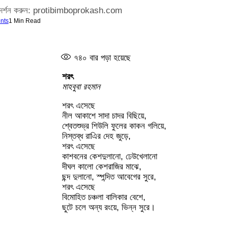
, পরিদর্শন করুন: protibimboprokash.com
nts
1 Min Read
৭৪০
বার পড়া হয়েছে
শরৎ
মাহবুবা রহমান
শরৎ এসেছে
নীল আকাশে সাদা চাদর বিছিয়ে,
শ্বেতশুভ্র শিউলি ফুলের কাকন গলিয়ে,
নিস্তব্ধ রাএির দেহ জুড়ে,
শরৎ এসেছে
কাশবনের কেশদুলানো, ঢেউখেলানো
দীঘল কালো কেশরাজির মাঝে,
ছন্দ দুলানো, স্পন্দিত আবেগের সুরে,
শরৎ এসেছে
বিমোহিত চঞ্চলা বালিকার বেশে,
ছুটে চলে অন্য রংয়ে, ভিন্ন সুরে।