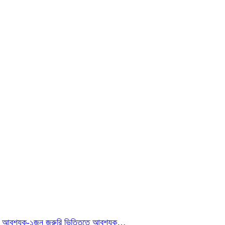
ইনার আবশ্যক-১জন জরুরি ভিত্তিতে আবশ্যক…