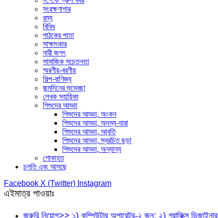
স.প.ক গ্রুপ খবর
সংরক্ষণাগার
রম্য
বিবিধ
পাঠকের পাতা
সাক্ষাৎকার
নারী জগৎ
সামাজিক সচেতনতা
স্মরণীয়-বরণীয়
শিল্প-বাণিজ্য
জন্মদিনের শুভেচ্ছা
লেখক সহায়িকা
শিশুদের আড্ডা
শিশুদের আড্ডা, অংকন
শিশুদের আড্ডা, অদম্য-যারা
শিশুদের আড্ডা, আবৃতি
শিশুদের আড্ডা, স্বরচিত ছড়া
শিশুদের আড্ডা, অন্যান্য
শোকাহত
চলতি এবং আসছে
Facebook
X (Twitter)
Instagram
এইমাত্র পাওয়াঃ
জরুরি নিয়োগ>> ১) কম্পিউটার অপারেটর-২ জন; ২) গ্রাফিক্স ডিজা