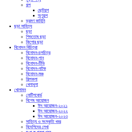
গল্প
ছোটগল্প
অণুগল্প
ভ্রমণ কাহিনি
ছড়া সাহিত্য
ছড়া
শিশুতোষ ছড়া
কিশোর ছড়া
বিনোদন বিচিত্রা
বিনোদন-চলচিত্র
বিনোদন-গান
বিনোদন-টিভি
বিনোদন-নাটক
বিনোদন-মঞ্চ
শিল্পকলা
খেলাধুলা
খোলামন
নোটিশবোর্ড
বিশেষ আয়োজন
ঈদ আয়োজন-২০২১
ঈদ আয়োজন-২০২২
ঈদ আয়োজন-২০২৩
সাহিত্য ও সংস্কৃতি খবর
বিদেশিদের লেখা