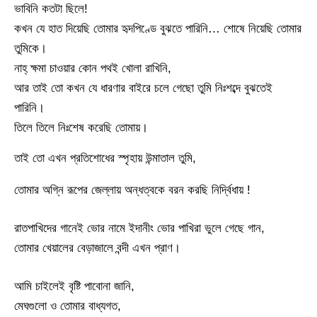
ভাবিনি কতটা ছিলে!
কখন যে হাত দিয়েছি তোমার হৃদপিণ্ডে বুঝতে পারিনি… শোষে নিয়েছি তোমার
তুমিকে।
নাহ্ ক্ষমা চাওয়ার কোন পথই খোলা রাখিনি,
আর তাই তো কখন যে ধারণার বাইরে চলে গেছো তুমি নিঃশব্দে বুঝতেই
পারিনি।
তিলে তিলে নিঃশেষ করেছি তোমায়।
তাই তো এখন প্রতিশোধের স্পৃহায় উন্মাতাল তুমি,
তোমার অগ্নি রূপের জেল্লায় অন্ধত্বকে বরন করছি নির্দ্বিধায় !
রাতপাখিদের গানেই ভোর নামে ইদানীং ভোর পাখিরা ভুলে গেছে গান,
তোমার খেয়ালের বেড়াজালে বন্দী এখন প্রাণ।
আমি চাইলেই বৃষ্টি পাবোনা জানি,
মেঘগুলো ও তোমার বাধ্যগত,