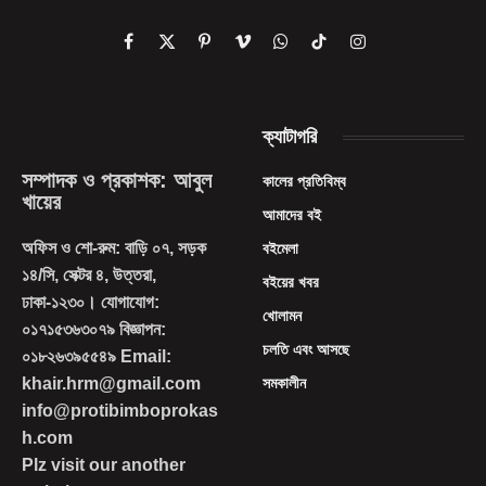
Facebook
X
Pinterest
Vimeo
WhatsApp
TikTok
Instagram
(Twitter)
ক্যাটাগরি
সম্পাদক ও প্রকাশক: আবুল
কালের প্রতিবিম্ব
খায়ের
আমাদের বই
অফিস ও শো-রুম: বাড়ি ০৭, সড়ক
বইমেলা
১৪/সি, সেক্টর ৪, উত্তরা,
বইয়ের খবর
ঢাকা-১২৩০। যোগাযোগ:
খোলামন
০১৭১৫৩৬৩০৭৯ বিজ্ঞাপন:
চলতি এবং আসছে
০১৮২৬৩৯৫৫৪৯ Email:
khair.hrm@gmail.com
সমকালীন
info@protibimboprokas
h.com
Plz visit our another