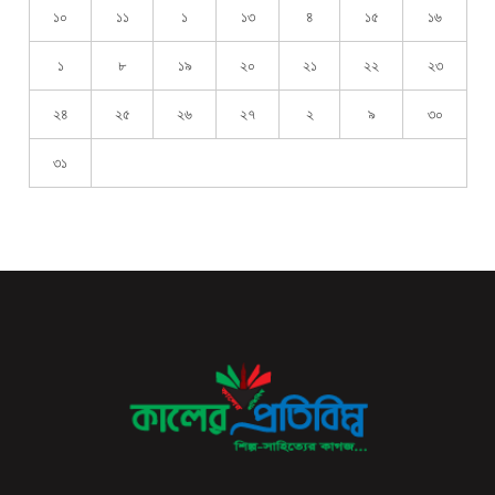
১০
১১
১
১৩
৪
১৫
১৬
১
৮
১৯
২০
২১
২২
২৩
২৪
২৫
২৬
২৭
২
৯
৩০
৩১