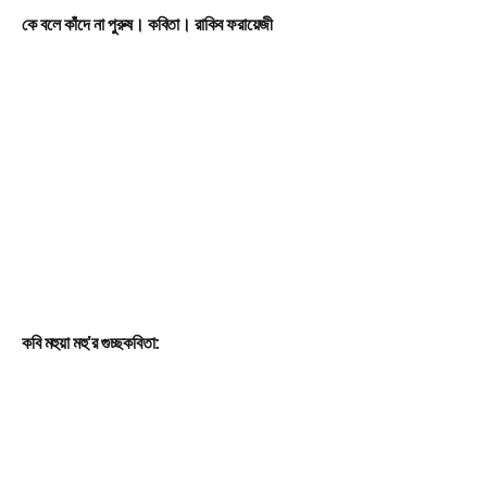
কে বলে কাঁদে না পুরুষ। কবিতা। রাকিব ফরায়েজী
কবি মহুয়া মহু’র গুচ্ছকবিতা: