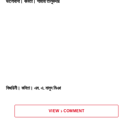
ভালোবাসা। কবিতা। শামীমা তালুকদার
বিজয়িনী। কবিতা। এম. এ. মাসুদ মিঞা
VIEW ১ COMMENT