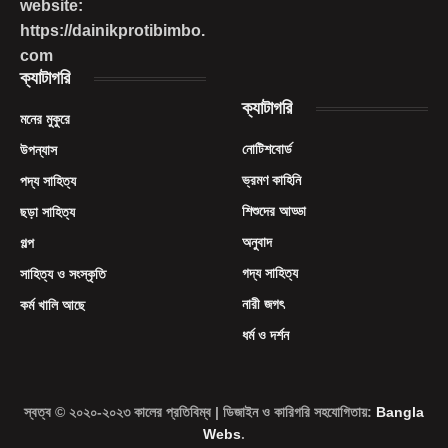
website:
https://dainikprotibimbo.
com
ক্যাটাগরি
ক্যাটাগরি
মনের মুকুরে
নোটিশবোর্ড
উপন্যাস
ভ্রমণ কাহিনি
পদ্য সাহিত্য
শিশুদের আড্ডা
ছড়া সাহিত্য
অনুবাদ
গল্প
গদ্য সাহিত্য
সাহিত্য ও সংস্কৃতি
নারী জগৎ
কর্ম খালি আছে
ধর্ম ও দর্শন
স্বত্ব © ২০২০-২০২৩ কালের প্রতিবিম্ব | ডিজাইন ও কারিগরি সহযোগিতায়:
Bangla
Webs
.