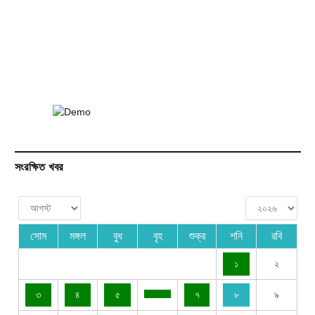
সংরক্ষিত খবর
সোম
মঙ্গল
বুধ
বৃহ
শুক্র
শনি
রবি
১
২
৩
৪
৫
৭
৮
৯