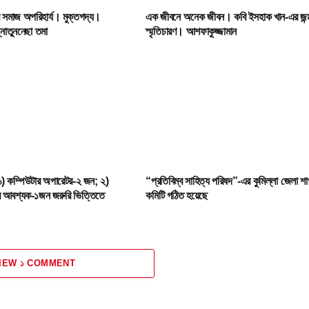
ধব সমাজ অপরিহার্য। মুক্তগদ্য।
এক জীবনে অনেক জীবন। কবি ইসহাক খান-এর জন্
নাতুননেছা তমা
স্মৃতিচারণ। আশফাকুজ্জামান
) কম্পিউটার অপারেটর-২ জন; ২)
“প্রতিবিম্ব সাহিত্য পরিষদ”-এর কুমিল্লা জেলা শা
ার আবশ্যক-১জন জরুরি ভিত্তিতে
কমিটি গঠিত হয়েছে
IEW ১ COMMENT