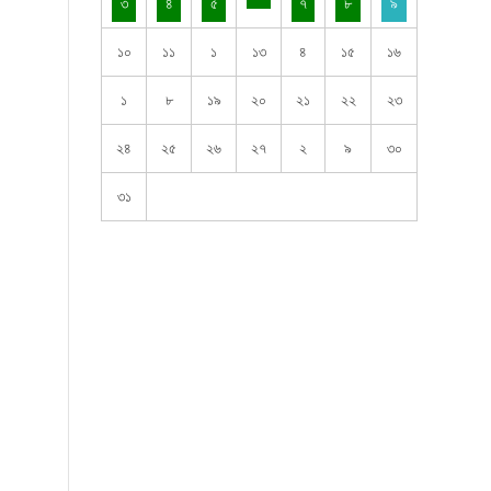
৩
৪
৫
৭
৮
৯
১০
১১
১
১৩
৪
১৫
১৬
১
৮
১৯
২০
২১
২২
২৩
২৪
২৫
২৬
২৭
২
৯
৩০
৩১