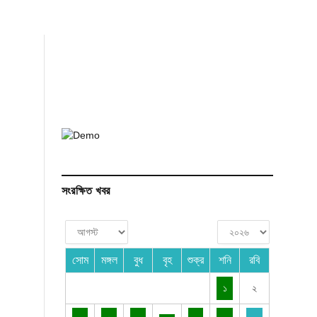
সংরক্ষিত খবর
সোম
মঙ্গল
বুধ
বৃহ
শুক্র
শনি
রবি
১
২