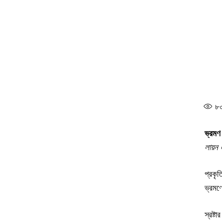
৮
ভ্রমণ
লায়ন 
প্রকৃ
ভ্রমণ
স্রষ্টা