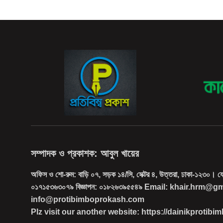
সম্পাদক ও প্রকাশক: আবুল খায়ের
অফিস ও শো-রুম: বাড়ি ০৭, সড়ক ১৪/সি, সেক্টর ৪, উত্তরা, ঢাকা-১২৩০। 
০১৭১৫৩৬৩০৭৯ বিজ্ঞাপন: ০১৮২৬৩৯৫৫৪৯ Email: khair.hrm@g
info@protibimboprokash.com
Plz visit our another website: https://dainikprotib