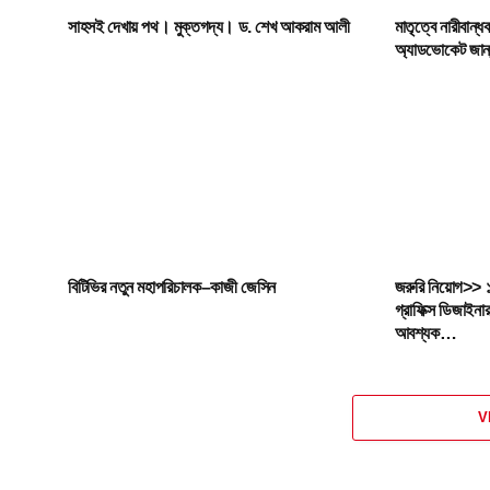
সাহসই দেখায় পথ। মুক্তগদ্য। ড. শেখ আকরাম আলী
মাতৃত্বে নারীবান্
অ্যাডভোকেট জান্
বিটিভির নতুন মহাপরিচালক–কাজী জেসিন
জরুরি নিয়োগ>> ১
গ্রাফিক্স ডিজাইন
আবশ্যক…
V