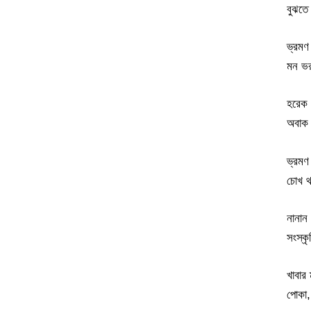
বুঝতে
ভ্রমণ 
মন ভর
হরেক 
অবাক 
ভ্রমণ
চোখ থ
নানান
সংস্ক
খাবার
পোকা