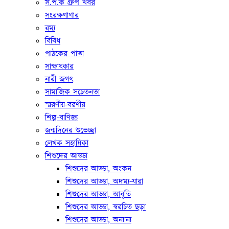
স.প.ক গ্রুপ খবর
সংরক্ষণাগার
রম্য
বিবিধ
পাঠকের পাতা
সাক্ষাৎকার
নারী জগৎ
সামাজিক সচেতনতা
স্মরণীয়-বরণীয়
শিল্প-বাণিজ্য
জন্মদিনের শুভেচ্ছা
লেখক সহায়িকা
শিশুদের আড্ডা
শিশুদের আড্ডা, অংকন
শিশুদের আড্ডা, অদম্য-যারা
শিশুদের আড্ডা, আবৃতি
শিশুদের আড্ডা, স্বরচিত ছড়া
শিশুদের আড্ডা, অন্যান্য