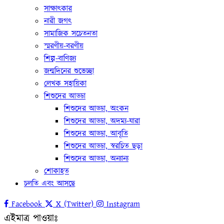
সাক্ষাৎকার
নারী জগৎ
সামাজিক সচেতনতা
স্মরণীয়-বরণীয়
শিল্প-বাণিজ্য
জন্মদিনের শুভেচ্ছা
লেখক সহায়িকা
শিশুদের আড্ডা
শিশুদের আড্ডা, অংকন
শিশুদের আড্ডা, অদম্য-যারা
শিশুদের আড্ডা, আবৃতি
শিশুদের আড্ডা, স্বরচিত ছড়া
শিশুদের আড্ডা, অন্যান্য
শোকাহত
চলতি এবং আসছে
Facebook
X (Twitter)
Instagram
এইমাত্র পাওয়াঃ