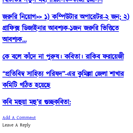
জরুরি নিয়োগ>> ১) কম্পিউটার অপারেটর-২ জন; ২)
গ্রাফিক্স ডিজাইনার আবশ্যক-১জন জরুরি ভিত্তিতে
আবশ্যক…
কে বলে কাঁদে না পুরুষ। কবিতা। রাকিব ফরায়েজী
“প্রতিবিম্ব সাহিত্য পরিষদ”-এর কুমিল্লা জেলা শাখার
কমিটি গঠিত হয়েছে
কবি মহুয়া মহু’র গুচ্ছকবিতা:
Add A Comment
Leave A Reply