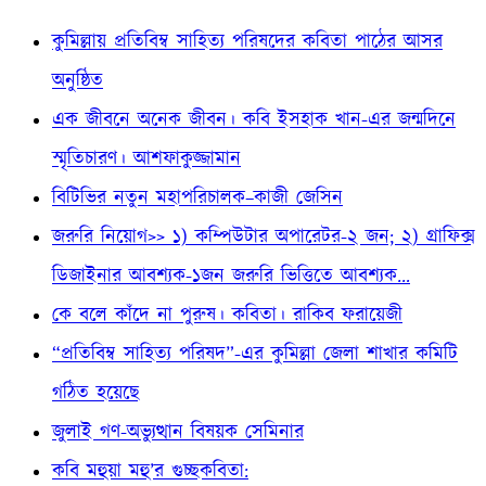
কুমিল্লায় প্রতিবিম্ব সাহিত্য পরিষদের কবিতা পাঠের আসর
অনুষ্ঠিত
এক জীবনে অনেক জীবন। কবি ইসহাক খান-এর জন্মদিনে
স্মৃতিচারণ। আশফাকুজ্জামান
বিটিভির নতুন মহাপরিচালক–কাজী জেসিন
জরুরি নিয়োগ>> ১) কম্পিউটার অপারেটর-২ জন; ২) গ্রাফিক্স
ডিজাইনার আবশ্যক-১জন জরুরি ভিত্তিতে আবশ্যক…
কে বলে কাঁদে না পুরুষ। কবিতা। রাকিব ফরায়েজী
“প্রতিবিম্ব সাহিত্য পরিষদ”-এর কুমিল্লা জেলা শাখার কমিটি
গঠিত হয়েছে
জুলাই গণ-অভ্যুত্থান বিষয়ক সেমিনার
কবি মহুয়া মহু’র গুচ্ছকবিতা: