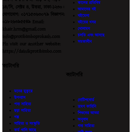
কালের প্রতিবিম্ব
১৪/সি, সেক্টর ৪, উত্তরা, ঢাকা-১২৩০।
আমাদের বই
যোগাযোগ: ০১৭১৫৩৬৩০৭৯ বিজ্ঞাপন:
বইমেলা
০১৮২৬৩৯৫৫৪৯ Email:
বইয়ের খবর
খোলামন
khair.hrm@gmail.com
চলতি এবং আসছে
info@protibimboprokash.com
সমকালীন
Plz visit our another website:
https://dainikprotibimbo.com
ক্যাটাগরি
ক্যাটাগরি
মনের মুকুরে
উপন্যাস
নোটিশবোর্ড
পদ্য সাহিত্য
ভ্রমণ কাহিনি
ছড়া সাহিত্য
শিশুদের আড্ডা
গল্প
অনুবাদ
সাহিত্য ও সংস্কৃতি
গদ্য সাহিত্য
কর্ম খালি আছে