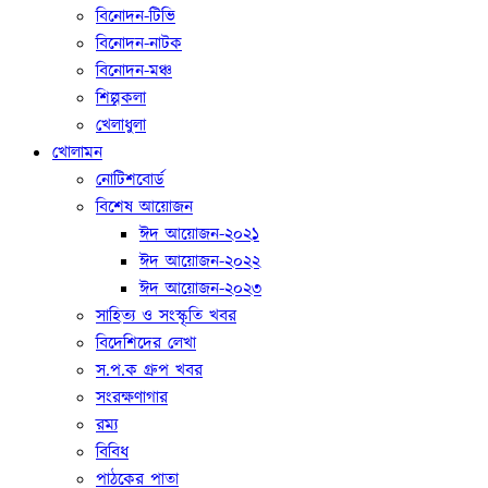
বিনোদন-টিভি
বিনোদন-নাটক
বিনোদন-মঞ্চ
শিল্পকলা
খেলাধুলা
খোলামন
নোটিশবোর্ড
বিশেষ আয়োজন
ঈদ আয়োজন-২০২১
ঈদ আয়োজন-২০২২
ঈদ আয়োজন-২০২৩
সাহিত্য ও সংস্কৃতি খবর
বিদেশিদের লেখা
স.প.ক গ্রুপ খবর
সংরক্ষণাগার
রম্য
বিবিধ
পাঠকের পাতা