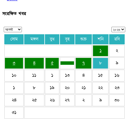
সংরক্ষিত খবর
সোম
মঙ্গল
বুধ
বৃহ
শুক্র
শনি
রবি
১
২
৩
৪
৫
৭
৮
৯
১০
১১
১
১৩
৪
১৫
১৬
১
৮
১৯
২০
২১
২২
২৩
২৪
২৫
২৬
২৭
২
৯
৩০
৩১