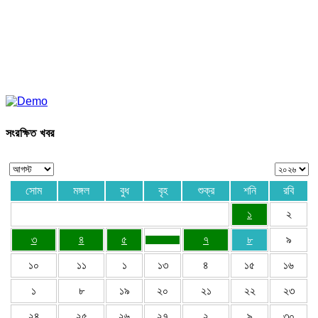
সংরক্ষিত খবর
সোম
মঙ্গল
বুধ
বৃহ
শুক্র
শনি
রবি
১
২
৩
৪
৫
৭
৮
৯
১০
১১
১
১৩
৪
১৫
১৬
১
৮
১৯
২০
২১
২২
২৩
২৪
২৫
২৬
২৭
২
৯
৩০