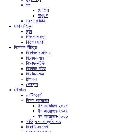
গল্প
ছোটগল্প
অণুগল্প
ভ্রমণ কাহিনি
ছড়া সাহিত্য
ছড়া
শিশুতোষ ছড়া
কিশোর ছড়া
বিনোদন বিচিত্রা
বিনোদন-চলচিত্র
বিনোদন-গান
বিনোদন-টিভি
বিনোদন-নাটক
বিনোদন-মঞ্চ
শিল্পকলা
খেলাধুলা
খোলামন
নোটিশবোর্ড
বিশেষ আয়োজন
ঈদ আয়োজন-২০২১
ঈদ আয়োজন-২০২২
ঈদ আয়োজন-২০২৩
সাহিত্য ও সংস্কৃতি খবর
বিদেশিদের লেখা