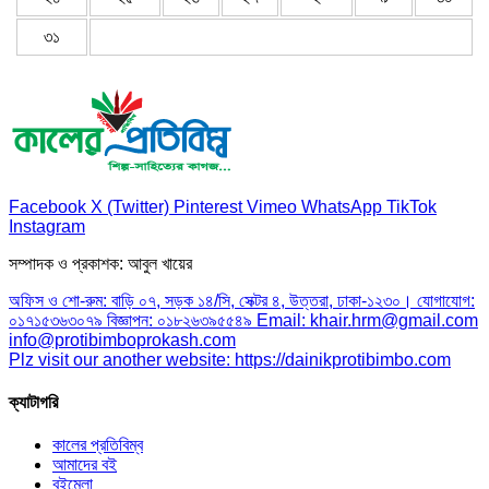
৩১
Facebook
X (Twitter)
Pinterest
Vimeo
WhatsApp
TikTok
Instagram
সম্পাদক ও প্রকাশক: আবুল খায়ের
অফিস ও শো-রুম: বাড়ি ০৭, সড়ক ১৪/সি, সেক্টর ৪, উত্তরা, ঢাকা-১২৩০। যোগাযোগ:
০১৭১৫৩৬৩০৭৯ বিজ্ঞাপন: ০১৮২৬৩৯৫৫৪৯ Email: khair.hrm@gmail.com
info@protibimboprokash.com
Plz visit our another website: https://dainikprotibimbo.com
ক্যাটাগরি
কালের প্রতিবিম্ব
আমাদের বই
বইমেলা