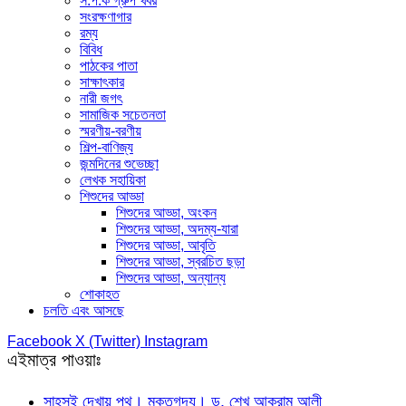
স.প.ক গ্রুপ খবর
সংরক্ষণাগার
রম্য
বিবিধ
পাঠকের পাতা
সাক্ষাৎকার
নারী জগৎ
সামাজিক সচেতনতা
স্মরণীয়-বরণীয়
শিল্প-বাণিজ্য
জন্মদিনের শুভেচ্ছা
লেখক সহায়িকা
শিশুদের আড্ডা
শিশুদের আড্ডা, অংকন
শিশুদের আড্ডা, অদম্য-যারা
শিশুদের আড্ডা, আবৃতি
শিশুদের আড্ডা, স্বরচিত ছড়া
শিশুদের আড্ডা, অন্যান্য
শোকাহত
চলতি এবং আসছে
Facebook
X (Twitter)
Instagram
এইমাত্র পাওয়াঃ
সাহসই দেখায় পথ। মুক্তগদ্য। ড. শেখ আকরাম আলী