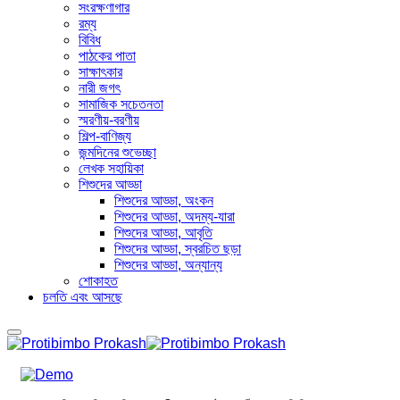
সংরক্ষণাগার
রম্য
বিবিধ
পাঠকের পাতা
সাক্ষাৎকার
নারী জগৎ
সামাজিক সচেতনতা
স্মরণীয়-বরণীয়
শিল্প-বাণিজ্য
জন্মদিনের শুভেচ্ছা
লেখক সহায়িকা
শিশুদের আড্ডা
শিশুদের আড্ডা, অংকন
শিশুদের আড্ডা, অদম্য-যারা
শিশুদের আড্ডা, আবৃতি
শিশুদের আড্ডা, স্বরচিত ছড়া
শিশুদের আড্ডা, অন্যান্য
শোকাহত
চলতি এবং আসছে