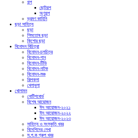
গল্প
ছোটগল্প
অণুগল্প
ভ্রমণ কাহিনি
ছড়া সাহিত্য
ছড়া
শিশুতোষ ছড়া
কিশোর ছড়া
বিনোদন বিচিত্রা
বিনোদন-চলচিত্র
বিনোদন-গান
বিনোদন-টিভি
বিনোদন-নাটক
বিনোদন-মঞ্চ
শিল্পকলা
খেলাধুলা
খোলামন
নোটিশবোর্ড
বিশেষ আয়োজন
ঈদ আয়োজন-২০২১
ঈদ আয়োজন-২০২২
ঈদ আয়োজন-২০২৩
সাহিত্য ও সংস্কৃতি খবর
বিদেশিদের লেখা
স.প.ক গ্রুপ খবর