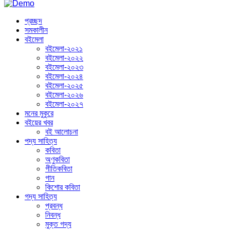
প্রচ্ছদ
সমকালীন
বইমেলা
বইমেলা-২০২১
বইমেলা-২০২২
বইমেলা-২০২৩
বইমেলা-২০২৪
বইমেলা-২০২৫
বইমেলা-২০২৬
বইমেলা-২০২৭
মনের মুকুরে
বইয়ের খবর
বই আলোচনা
পদ্য সাহিত্য
কবিতা
অণুকবিতা
গীতিকবিতা
গান
কিশোর কবিতা
গদ্য সাহিত্য
প্রবন্ধ
নিবন্ধ
মুক্ত গদ্য