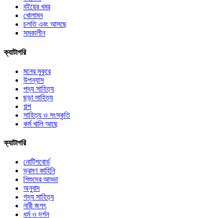
বইয়ের খবর
খোলামন
চলতি এবং আসছে
সমকালীন
ক্যাটাগরি
মনের মুকুরে
উপন্যাস
পদ্য সাহিত্য
ছড়া সাহিত্য
গল্প
সাহিত্য ও সংস্কৃতি
কর্ম খালি আছে
ক্যাটাগরি
নোটিশবোর্ড
ভ্রমণ কাহিনি
শিশুদের আড্ডা
অনুবাদ
গদ্য সাহিত্য
নারী জগৎ
ধর্ম ও দর্শন