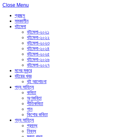
Close Menu
প্রচ্ছদ
সমকালীন
বইমেলা
বইমেলা-২০২১
বইমেলা-২০২২
বইমেলা-২০২৩
বইমেলা-২০২৪
বইমেলা-২০২৫
বইমেলা-২০২৬
বইমেলা-২০২৭
মনের মুকুরে
বইয়ের খবর
বই আলোচনা
পদ্য সাহিত্য
কবিতা
অণুকবিতা
গীতিকবিতা
গান
কিশোর কবিতা
গদ্য সাহিত্য
প্রবন্ধ
নিবন্ধ
মুক্ত গদ্য