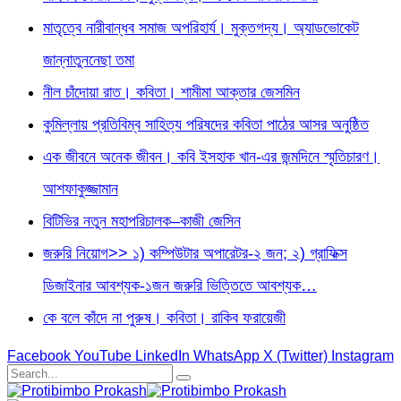
মাতৃত্বে নারীবান্ধব সমাজ অপরিহার্য। মুক্তগদ্য। অ্যাডভোকেট
জান্নাতুননেছা তমা
নীল চাঁদোয়া রাত। কবিতা। শামীমা আক্তার জেসমিন
কুমিল্লায় প্রতিবিম্ব সাহিত্য পরিষদের কবিতা পাঠের আসর অনুষ্ঠিত
এক জীবনে অনেক জীবন। কবি ইসহাক খান-এর জন্মদিনে স্মৃতিচারণ।
আশফাকুজ্জামান
বিটিভির নতুন মহাপরিচালক–কাজী জেসিন
জরুরি নিয়োগ>> ১) কম্পিউটার অপারেটর-২ জন; ২) গ্রাফিক্স
ডিজাইনার আবশ্যক-১জন জরুরি ভিত্তিতে আবশ্যক…
কে বলে কাঁদে না পুরুষ। কবিতা। রাকিব ফরায়েজী
Facebook
YouTube
LinkedIn
WhatsApp
X (Twitter)
Instagram