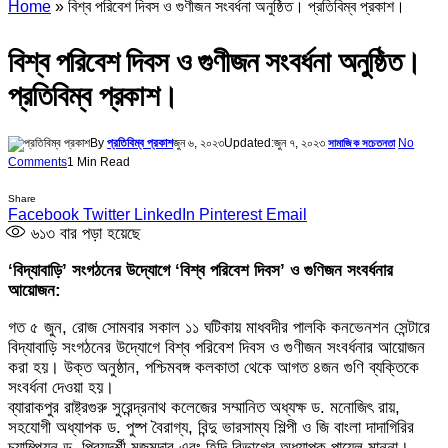
Home
»
বিশ্ব পরিবেশ দিবস ও গুণীজন সংবর্ধনা অনুষ্ঠিত। প্রতিবিম্ব প্রকাশ।
বিশ্ব পরিবেশ দিবস ও গুণীজন সংবর্ধনা অনুষ্ঠিত।
প্রতিবিম্ব প্রকাশ।
By
প্রতিবিম্ব প্রকাশ
জুন ৬, ২০২৩
Updated:
জুন ৭, ২০২৩
No
সামাজিক সচেতনতা
Comments
1 Min Read
Share
Facebook
Twitter
LinkedIn
Pinterest
Email
৬১৩
বার পড়া হয়েছে
‘বিদ্যাবাড়ি’ সংগঠনের উদ্যোগে ‘বিশ্ব পরিবেশ দিবস’ ও গুণিজন সংবর্ধনার
আয়োজন:
গত ৫ জুন, রোজ সোমবার সকাল ১১ ঘটিকায় মাধবদীর পালকি কনভেনশন সেন্টারে
বিদ্যাবাড়ি সংগঠনের উদ্যোগে বিশ্ব পরিবেশ দিবস ও গুণীজন সংবর্ধনার আয়োজন
করা হয়। উক্ত অনুষ্ঠান, পশ্চিমবঙ্গ কলকাতা থেকে আগত ৪জন গুণি ব্যক্তিকে
সংবর্ধনা দেওয়া হয়।
ব্যারাকপুর রাষ্ট্রগুরু সুরেন্দ্রনাথ কলেজের সম্মানিত অধ্যক্ষ ড. মনোজিৎ রায়,
সহযোগী অধ্যাপক ড. পুষ্প বৈরাগ্য, বিন্দু ভারসাম্য শিল্পী ও জি বাংলা দাদাগিরির
চ্যাম্পিয়ন ড. প্রিয়দর্শী মজুমদার এবং হিন্দি বিভাগের অধ্যাপক পায়েল মান্না।