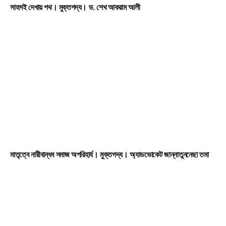
সাহসই দেখায় পথ। মুক্তগদ্য। ড. শেখ আকরাম আলী
মাতৃত্বে নারীবান্ধব সমাজ অপরিহার্য। মুক্তগদ্য। অ্যাডভোকেট জান্নাতুননেছা তমা