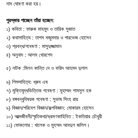
নাম ঘোষণা করা হয়।
পুরস্কার পাচ্ছেন তাঁরা হচ্ছেন:
১) কবিতা : ফারুক মাহমুদ ও তারিক সুজাত
২) কথাসাহিত্য : তাপস মজুমদার ও পারভেজ হোসেন
৩) প্রবন্ধ/গবেষণা : মাসুদুজ্জামান
৪) অনুবাদ : আলম খোরশেদ
৫) নাটক :মিলন কান্তি দে ও ফরিদ আহমদ দুলাল
৬) শিশুসাহিত্য: ধ্রুব এষ
৭) মুক্তিযুদ্ধভিত্তিক গবেষণা : মুহাম্মদ শামসুল হক
৮) বঙ্গবন্ধুবিষয়ক গবেষণা : সুভাষ সিংহ রায়
৯) বিজ্ঞান/পরিবেশ বিজ্ঞান/কল্পবিজ্ঞান: মোকারম হোসেন
১০) আত্মজীবনী/স্মৃতিকথা/ভ্রমণকাহিনিত : ইকতিয়ার চৌধুরী
১১) ফোকলোর : খালেক ও মুহম্মদ আবদুল জলিল।