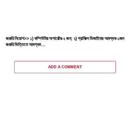
জরুরি নিয়োগ>> ১) কম্পিউটার অপারেটর-২ জন; ২) গ্রাফিক্স ডিজাইনার আবশ্যক-১জন
জরুরি ভিত্তিতে আবশ্যক…
ADD A COMMENT