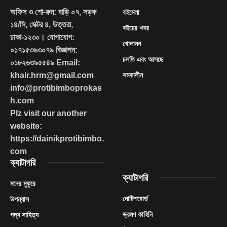
অফিস ও শো-রুম: বাড়ি ০৭, সড়ক
বইমেলা
১৪/সি, সেক্টর ৪, উত্তরা,
বইয়ের খবর
ঢাকা-১২৩০। যোগাযোগ:
খোলামন
০১৭১৫৩৬৩০৭৯ বিজ্ঞাপন:
চলতি এবং আসছে
০১৮২৬৩৯৫৫৪৯ Email:
khair.hrm@gmail.com
সমকালীন
info@protibimboprokas
h.com
Plz visit our another
website:
https://dainikprotibimbo.
com
ক্যাটাগরি
ক্যাটাগরি
মনের মুকুরে
নোটিশবোর্ড
উপন্যাস
ভ্রমণ কাহিনি
পদ্য সাহিত্য