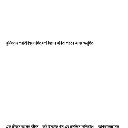
কুমিল্লায় প্রতিবিম্ব সাহিত্য পরিষদের কবিতা পাঠের আসর অনুষ্ঠিত
এক জীবনে অনেক জীবন। কবি ইসহাক খান-এর জন্মদিনে স্মৃতিচারণ। আশফাকুজ্জামান