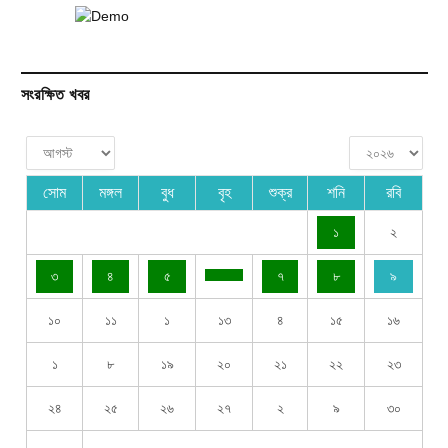
সংরক্ষিত খবর
সোম
মঙ্গল
বুধ
বৃহ
শুক্র
শনি
রবি
১
২
৩
৪
৫
৭
৮
৯
১০
১১
১
১৩
৪
১৫
১৬
১
৮
১৯
২০
২১
২২
২৩
২৪
২৫
২৬
২৭
২
৯
৩০