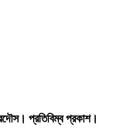
েরদৌস। প্রতিবিম্ব প্রকাশ।