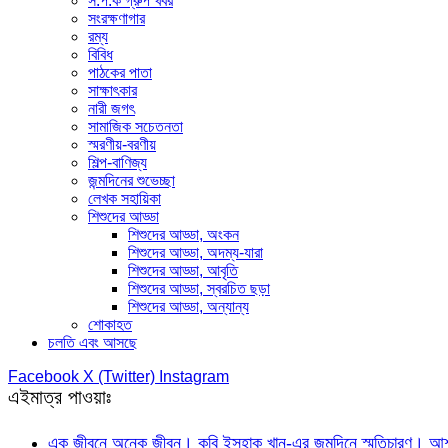
স.প.ক গ্রুপ খবর
সংরক্ষণাগার
রম্য
বিবিধ
পাঠকের পাতা
সাক্ষাৎকার
নারী জগৎ
সামাজিক সচেতনতা
স্মরণীয়-বরণীয়
শিল্প-বাণিজ্য
জন্মদিনের শুভেচ্ছা
লেখক সহায়িকা
শিশুদের আড্ডা
শিশুদের আড্ডা, অংকন
শিশুদের আড্ডা, অদম্য-যারা
শিশুদের আড্ডা, আবৃতি
শিশুদের আড্ডা, স্বরচিত ছড়া
শিশুদের আড্ডা, অন্যান্য
শোকাহত
চলতি এবং আসছে
Facebook
X (Twitter)
Instagram
এইমাত্র পাওয়াঃ
এক জীবনে অনেক জীবন। কবি ইসহাক খান-এর জন্মদিনে স্মৃতিচারণ। আশফ