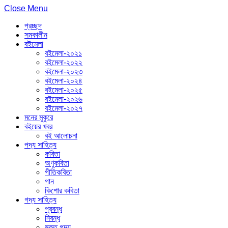
Close Menu
প্রচ্ছদ
সমকালীন
বইমেলা
বইমেলা-২০২১
বইমেলা-২০২২
বইমেলা-২০২৩
বইমেলা-২০২৪
বইমেলা-২০২৫
বইমেলা-২০২৬
বইমেলা-২০২৭
মনের মুকুরে
বইয়ের খবর
বই আলোচনা
পদ্য সাহিত্য
কবিতা
অণুকবিতা
গীতিকবিতা
গান
কিশোর কবিতা
গদ্য সাহিত্য
প্রবন্ধ
নিবন্ধ
মুক্ত গদ্য