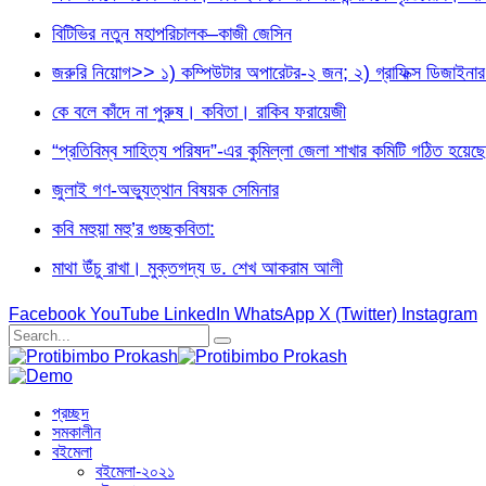
বিটিভির নতুন মহাপরিচালক–কাজী জেসিন
জরুরি নিয়োগ>> ১) কম্পিউটার অপারেটর-২ জন; ২) গ্রাফিক্স ডিজা
কে বলে কাঁদে না পুরুষ। কবিতা। রাকিব ফরায়েজী
“প্রতিবিম্ব সাহিত্য পরিষদ”-এর কুমিল্লা জেলা শাখার কমিটি গঠিত হয়েছে
জুলাই গণ-অভ্যুত্থান বিষয়ক সেমিনার
কবি মহুয়া মহু’র গুচ্ছকবিতা:
মাথা উঁচু রাখা। মুক্তগদ্য ড. শেখ আকরাম আলী
Facebook
YouTube
LinkedIn
WhatsApp
X (Twitter)
Instagram
প্রচ্ছদ
সমকালীন
বইমেলা
বইমেলা-২০২১