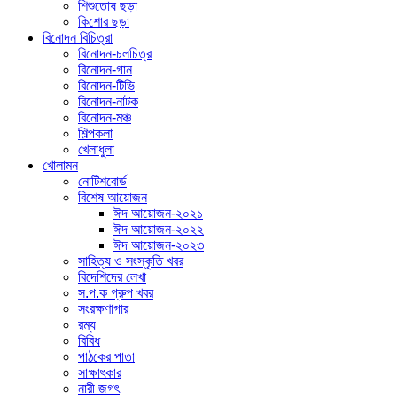
শিশুতোষ ছড়া
কিশোর ছড়া
বিনোদন বিচিত্রা
বিনোদন-চলচিত্র
বিনোদন-গান
বিনোদন-টিভি
বিনোদন-নাটক
বিনোদন-মঞ্চ
শিল্পকলা
খেলাধুলা
খোলামন
নোটিশবোর্ড
বিশেষ আয়োজন
ঈদ আয়োজন-২০২১
ঈদ আয়োজন-২০২২
ঈদ আয়োজন-২০২৩
সাহিত্য ও সংস্কৃতি খবর
বিদেশিদের লেখা
স.প.ক গ্রুপ খবর
সংরক্ষণাগার
রম্য
বিবিধ
পাঠকের পাতা
সাক্ষাৎকার
নারী জগৎ