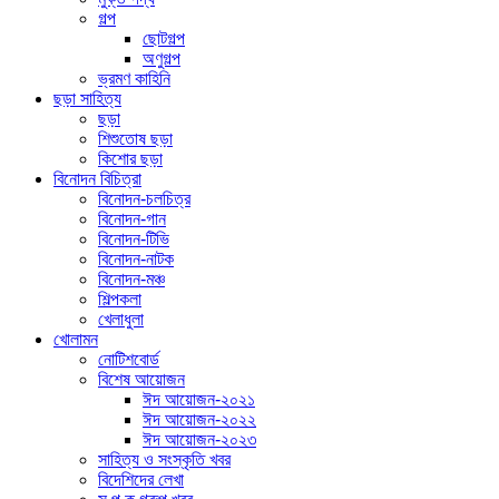
গল্প
ছোটগল্প
অণুগল্প
ভ্রমণ কাহিনি
ছড়া সাহিত্য
ছড়া
শিশুতোষ ছড়া
কিশোর ছড়া
বিনোদন বিচিত্রা
বিনোদন-চলচিত্র
বিনোদন-গান
বিনোদন-টিভি
বিনোদন-নাটক
বিনোদন-মঞ্চ
শিল্পকলা
খেলাধুলা
খোলামন
নোটিশবোর্ড
বিশেষ আয়োজন
ঈদ আয়োজন-২০২১
ঈদ আয়োজন-২০২২
ঈদ আয়োজন-২০২৩
সাহিত্য ও সংস্কৃতি খবর
বিদেশিদের লেখা