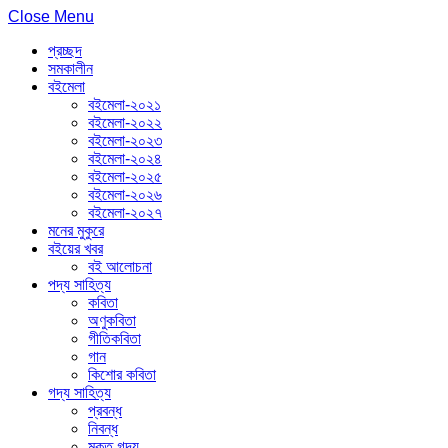
Close Menu
প্রচ্ছদ
সমকালীন
বইমেলা
বইমেলা-২০২১
বইমেলা-২০২২
বইমেলা-২০২৩
বইমেলা-২০২৪
বইমেলা-২০২৫
বইমেলা-২০২৬
বইমেলা-২০২৭
মনের মুকুরে
বইয়ের খবর
বই আলোচনা
পদ্য সাহিত্য
কবিতা
অণুকবিতা
গীতিকবিতা
গান
কিশোর কবিতা
গদ্য সাহিত্য
প্রবন্ধ
নিবন্ধ
মুক্ত গদ্য