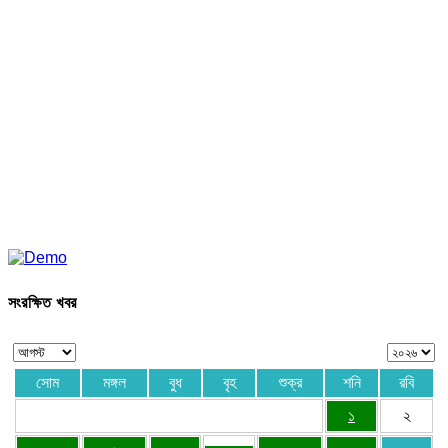
সংরক্ষিত খবর
সোম
মঙ্গল
বুধ
বৃহ
শুক্র
শনি
রবি
১
২