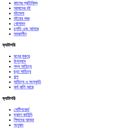
কালের প্রতিবিম্ব
আমাদের বই
বইমেলা
বইয়ের খবর
খোলামন
চলতি এবং আসছে
সমকালীন
ক্যাটাগরি
মনের মুকুরে
উপন্যাস
পদ্য সাহিত্য
ছড়া সাহিত্য
গল্প
সাহিত্য ও সংস্কৃতি
কর্ম খালি আছে
ক্যাটাগরি
নোটিশবোর্ড
ভ্রমণ কাহিনি
শিশুদের আড্ডা
অনুবাদ