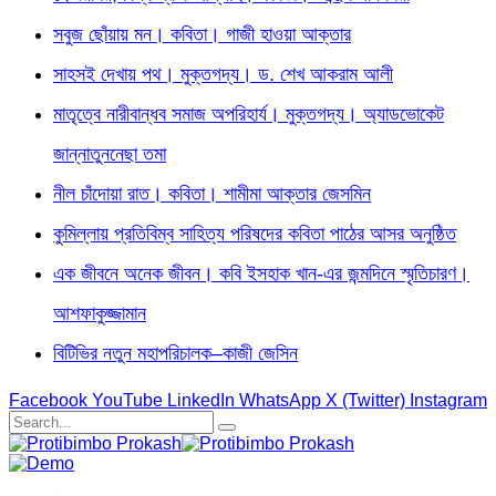
সবুজ ছোঁয়ায় মন। কবিতা। গাজী হাওয়া আক্তার
সাহসই দেখায় পথ। মুক্তগদ্য। ড. শেখ আকরাম আলী
মাতৃত্বে নারীবান্ধব সমাজ অপরিহার্য। মুক্তগদ্য। অ্যাডভোকেট
জান্নাতুননেছা তমা
নীল চাঁদোয়া রাত। কবিতা। শামীমা আক্তার জেসমিন
কুমিল্লায় প্রতিবিম্ব সাহিত্য পরিষদের কবিতা পাঠের আসর অনুষ্ঠিত
এক জীবনে অনেক জীবন। কবি ইসহাক খান-এর জন্মদিনে স্মৃতিচারণ।
আশফাকুজ্জামান
বিটিভির নতুন মহাপরিচালক–কাজী জেসিন
Facebook
YouTube
LinkedIn
WhatsApp
X (Twitter)
Instagram