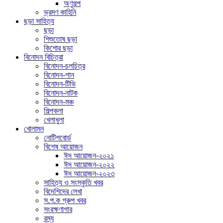
অণুগল্প
ভ্রমণ কাহিনি
ছড়া সাহিত্য
ছড়া
শিশুতোষ ছড়া
কিশোর ছড়া
বিনোদন বিচিত্রা
বিনোদন-চলচিত্র
বিনোদন-গান
বিনোদন-টিভি
বিনোদন-নাটক
বিনোদন-মঞ্চ
শিল্পকলা
খেলাধুলা
খোলামন
নোটিশবোর্ড
বিশেষ আয়োজন
ঈদ আয়োজন-২০২১
ঈদ আয়োজন-২০২২
ঈদ আয়োজন-২০২৩
সাহিত্য ও সংস্কৃতি খবর
বিদেশিদের লেখা
স.প.ক গ্রুপ খবর
সংরক্ষণাগার
রম্য