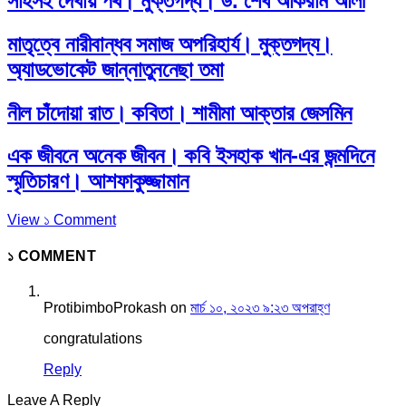
সাহসই দেখায় পথ। মুক্তগদ্য। ড. শেখ আকরাম আলী
মাতৃত্বে নারীবান্ধব সমাজ অপরিহার্য। মুক্তগদ্য।
অ্যাডভোকেট জান্নাতুননেছা তমা
নীল চাঁদোয়া রাত। কবিতা। শামীমা আক্তার জেসমিন
এক জীবনে অনেক জীবন। কবি ইসহাক খান-এর জন্মদিনে
স্মৃতিচারণ। আশফাকুজ্জামান
View ১ Comment
১ COMMENT
ProtibimboProkash
on
মার্চ ১০, ২০২৩ ৯:২৩ অপরাহ্ণ
congratulations
Reply
Leave A Reply