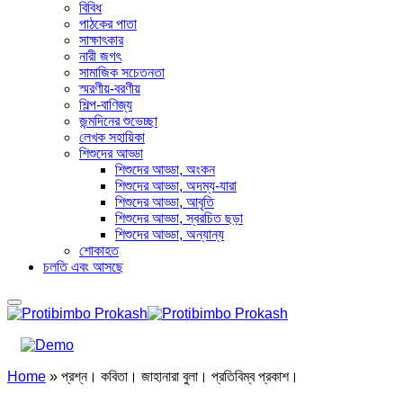
বিবিধ
পাঠকের পাতা
সাক্ষাৎকার
নারী জগৎ
সামাজিক সচেতনতা
স্মরণীয়-বরণীয়
শিল্প-বাণিজ্য
জন্মদিনের শুভেচ্ছা
লেখক সহায়িকা
শিশুদের আড্ডা
শিশুদের আড্ডা, অংকন
শিশুদের আড্ডা, অদম্য-যারা
শিশুদের আড্ডা, আবৃতি
শিশুদের আড্ডা, স্বরচিত ছড়া
শিশুদের আড্ডা, অন্যান্য
শোকাহত
চলতি এবং আসছে
Home
»
প্রশ্ন। কবিতা। জাহানারা বুলা। প্রতিবিম্ব প্রকাশ।