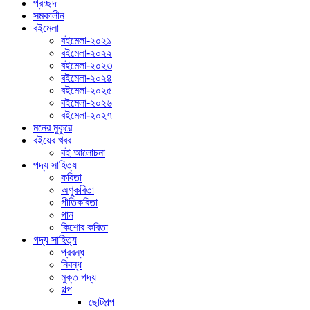
প্রচ্ছদ
সমকালীন
বইমেলা
বইমেলা-২০২১
বইমেলা-২০২২
বইমেলা-২০২৩
বইমেলা-২০২৪
বইমেলা-২০২৫
বইমেলা-২০২৬
বইমেলা-২০২৭
মনের মুকুরে
বইয়ের খবর
বই আলোচনা
পদ্য সাহিত্য
কবিতা
অণুকবিতা
গীতিকবিতা
গান
কিশোর কবিতা
গদ্য সাহিত্য
প্রবন্ধ
নিবন্ধ
মুক্ত গদ্য
গল্প
ছোটগল্প