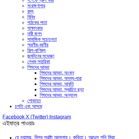
স.প.ক গ্রুপ খবর
সংরক্ষণাগার
রম্য
বিবিধ
পাঠকের পাতা
সাক্ষাৎকার
নারী জগৎ
সামাজিক সচেতনতা
স্মরণীয়-বরণীয়
শিল্প-বাণিজ্য
জন্মদিনের শুভেচ্ছা
লেখক সহায়িকা
শিশুদের আড্ডা
শিশুদের আড্ডা, অংকন
শিশুদের আড্ডা, অদম্য-যারা
শিশুদের আড্ডা, আবৃতি
শিশুদের আড্ডা, স্বরচিত ছড়া
শিশুদের আড্ডা, অন্যান্য
শোকাহত
চলতি এবং আসছে
Facebook
X (Twitter)
Instagram
এইমাত্র পাওয়াঃ
হে দয়াময়, বিশ্ব স্রষ্টা আল্লাহ। কবিতা। আব্দুল গনি মিয়া