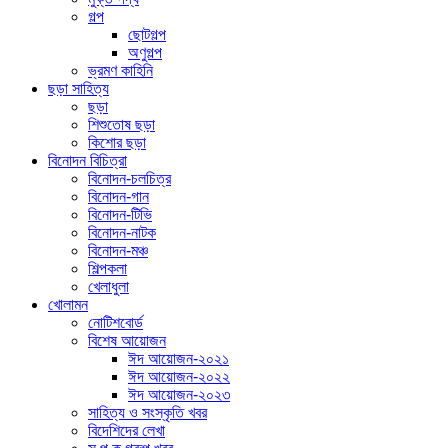
গল্প
ছোটগল্প
অণুগল্প
ভ্রমণ কাহিনি
ছড়া সাহিত্য
ছড়া
শিশুতোষ ছড়া
কিশোর ছড়া
বিনোদন বিচিত্রা
বিনোদন-চলচিত্র
বিনোদন-গান
বিনোদন-টিভি
বিনোদন-নাটক
বিনোদন-মঞ্চ
শিল্পকলা
খেলাধুলা
খোলামন
নোটিশবোর্ড
বিশেষ আয়োজন
ঈদ আয়োজন-২০২১
ঈদ আয়োজন-২০২২
ঈদ আয়োজন-২০২৩
সাহিত্য ও সংস্কৃতি খবর
বিদেশিদের লেখা