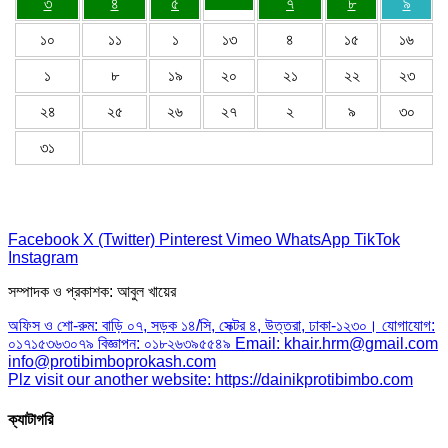
৩
৪
৫
৭
৮
৯
১০
১১
১
১৩
৪
১৫
১৬
১
৮
১৯
২০
২১
২২
২৩
২৪
২৫
২৬
২৭
২
৯
৩০
৩১
Facebook
X (Twitter)
Pinterest
Vimeo
WhatsApp
TikTok
Instagram
সম্পাদক ও প্রকাশক: আবুল খায়ের
অফিস ও শো-রুম: বাড়ি ০৭, সড়ক ১৪/সি, সেক্টর ৪, উত্তরা, ঢাকা-১২৩০। যোগাযোগ:
০১৭১৫৩৬৩০৭৯ বিজ্ঞাপন: ০১৮২৬৩৯৫৫৪৯ Email: khair.hrm@gmail.com
info@protibimboprokash.com
Plz visit our another website: https://dainikprotibimbo.com
ক্যাটাগরি