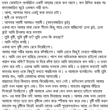
তখন মোবাইলে অপরিচিত একটি নাম্বার থেকে কল আসে। কল রিসিভ করার পর
কান্নাজড়িত কন্ঠে একজন নারী বলে-
: আপা, আপনার সাথে একটু কথা বলতে চাই।
: জ্বী কে বলছেন?
: আপনার স্বামী আমারও স্বামী। (কান্নাজড়িত কন্ঠ)
একথা শুনে আমার মাথা থেকে শীতল কিছু পায়ে নেমে যাচ্ছিলো! চেনা কন্ঠ, চেনা
কন্ঠ! আমি চিৎকার করে বললাম
: তুমি বৃষ্টি, তুমি বৃষ্টি না? তুমি এসব কি বলছো?
: আমি সত্যি বলছি।
একথা বলে বৃষ্টি ফোন রেখে দিয়েছিলো।
আমার সারা শরীর থরথর করে কাঁপছিলো। আমি চোখে কিছুই দেখতে পাচ্ছিলাম
না। আমি যেন হুশ হারিয়ে ফেলবো। পাশে বসা অভিভাবক জানতে চাইলো কোনো
খারাপ খবর নাকি? উত্তর না দিয়ে কাঁপা হাতে আমি মাহতাবকে কল করি। ও তখন
ফোন ধরে নাই। এরপর আমি আমার ননদকে ফোন করি। ও হ্যালো বলতেই আমি
কান্নার জন্য ওকে কিছুই বলতে পারছিলাম না। ও আমাকে বলেছিলো- ভাবী তুমি
বাসায় যাও, আমি তোমাদের বাসায় আসতেছি।
বাচ্চাদের নিয়ে কিভাবে বাসায় ফিরেছিলাম, মনে নেই। কলিংবেল চাপতেই আমার
ছোট ননদ দরজা খুলে দেয়। তিন ননদ তখন বাসায়। মাহতাব বারান্দায় দাঁড়িয়ে
সিগারেট টানছিলো। বৃষ্টি আমাকে এমন কথা কেন বলল জানতে চাইলে মাহতাব
বলে- ওর মাথা ঠিক নাই আমার নামে মিথ্যাচার করছে। আমার মেজ ননদ রেহানা
আমাকে শান্ত হতে বলে বৃষ্টিকে ফোন করে স্পীকার অন করে দেয়। বৃষ্টি দাবী করল
মাহতাব শুধু বৃষ্টিকে বিয়েই করেনি তাদের একটি পুত্রসন্তানও আছে যে কিনা আমার