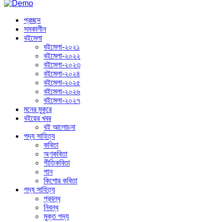
প্রচ্ছদ
সমকালীন
বইমেলা
বইমেলা-২০২১
বইমেলা-২০২২
বইমেলা-২০২৩
বইমেলা-২০২৪
বইমেলা-২০২৫
বইমেলা-২০২৬
বইমেলা-২০২৭
মনের মুকুরে
বইয়ের খবর
বই আলোচনা
পদ্য সাহিত্য
কবিতা
অণুকবিতা
গীতিকবিতা
গান
কিশোর কবিতা
গদ্য সাহিত্য
প্রবন্ধ
নিবন্ধ
মুক্ত গদ্য