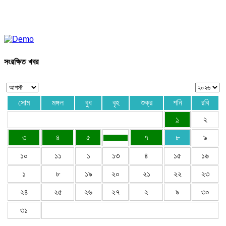
সংরক্ষিত খবর
সোম
মঙ্গল
বুধ
বৃহ
শুক্র
শনি
রবি
১
২
৩
৪
৫
৭
৮
৯
১০
১১
১
১৩
৪
১৫
১৬
১
৮
১৯
২০
২১
২২
২৩
২৪
২৫
২৬
২৭
২
৯
৩০
৩১