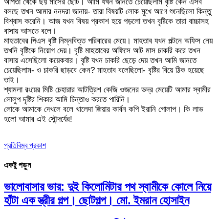
অর্পিতা থেকে ছয় মাসের ছোট। আমি যখন জানতে চেয়েছিলাম বৃষ্টি কেন এসব
বলছে তখন আমার ননদরা জানায়- তারা বিষয়টি লোক মুখে আগে শুনেছিলো কিন্তু
বিশ্বাস করেনি। আজ যখন বিষয় প্রকাশ হয়ে পড়লো তখন বৃষ্টিকে তারা বাচ্চাসহ
বাসায় আসতে বলে।
মাহতাবের পিএস বৃষ্টি নিম্নবিত্ত পরিবারের মেয়ে। মাহতাব যখন পল্টনে অফিস নেয়
তখনি বৃষ্টিকে নিয়োগ দেয়। বৃষ্টি মাহতাবের অফিসে আট মাস চাকরি করে তখন
বাসায় এসেছিলো কয়েকবার। বৃষ্টি যখন চাকরি ছেড়ে দেয় তখন আমি জানতে
চেয়েছিলাম- ও চাকরি ছাড়বে কেন? মাহতাব বলেছিলো- বৃষ্টির বিয়ে ঠিক হয়েছে
তাই।
শ্যামলা রংয়ের মিষ্টি চেহারার আটত্রিশ কেজি ওজনের ভদ্র মেয়েটি আমার স্বামীর
লোলুপ দৃষ্টির শিকার আমি চিন্তাও করতে পারিনি।
লোকে আমাকে দেখলে বলে খালেদা জিয়ার কার্বন কপি ইরানি গোলাপ। কি লাভ
হলো আমার এই সৌন্দর্যের!
প্রতিবিম্ব প্রকাশ
একটু পড়ুন
ভালোবাসার ভার: দুই কিলোমিটার পথ স্বামীকে কোলে নিয়ে
হাঁটা এক স্ত্রীর গল্প। ছোটগল্প। ‎মো. ইমরান হোসাইন