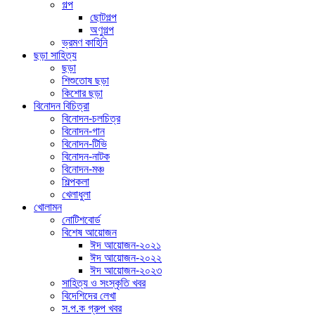
গল্প
ছোটগল্প
অণুগল্প
ভ্রমণ কাহিনি
ছড়া সাহিত্য
ছড়া
শিশুতোষ ছড়া
কিশোর ছড়া
বিনোদন বিচিত্রা
বিনোদন-চলচিত্র
বিনোদন-গান
বিনোদন-টিভি
বিনোদন-নাটক
বিনোদন-মঞ্চ
শিল্পকলা
খেলাধুলা
খোলামন
নোটিশবোর্ড
বিশেষ আয়োজন
ঈদ আয়োজন-২০২১
ঈদ আয়োজন-২০২২
ঈদ আয়োজন-২০২৩
সাহিত্য ও সংস্কৃতি খবর
বিদেশিদের লেখা
স.প.ক গ্রুপ খবর