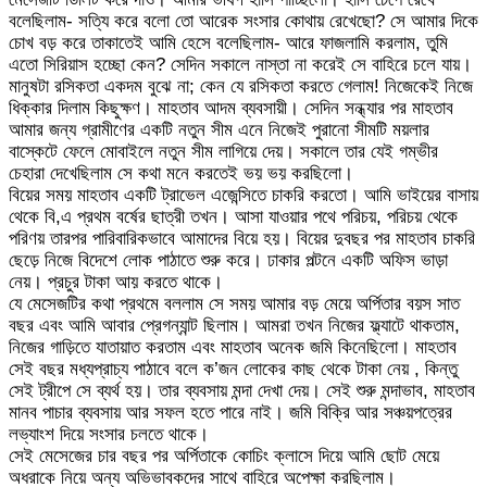
বলেছিলাম- সত্যি করে বলো তো আরেক সংসার কোথায় রেখেছো? সে আমার দিকে
চোখ বড় করে তাকাতেই আমি হেসে বলেছিলাম- আরে ফাজলামি করলাম, তুমি
এতো সিরিয়াস হচ্ছো কেন? সেদিন সকালে নাস্তা না করেই সে বাহিরে চলে যায়।
মানুষটা রসিকতা একদম বুঝে না; কেন যে রসিকতা করতে গেলাম! নিজেকেই নিজে
ধিক্কার দিলাম কিছুক্ষণ। মাহতাব আদম ব্যবসায়ী। সেদিন সন্ধ্যার পর মাহতাব
আমার জন্য গ্রামীণের একটি নতুন সীম এনে নিজেই পুরানো সীমটি ময়লার
বাস্কেটে ফেলে মোবাইলে নতুন সীম লাগিয়ে দেয়। সকালে তার যেই গম্ভীর
চেহারা দেখেছিলাম সে কথা মনে করতেই ভয় ভয় করছিলো।
বিয়ের সময় মাহতাব একটি ট্রাভেল এজেন্সিতে চাকরি করতো। আমি ভাইয়ের বাসায়
থেকে বি,এ প্রথম বর্ষের ছাত্রী তখন। আসা যাওয়ার পথে পরিচয়, পরিচয় থেকে
পরিণয় তারপর পারিবারিকভাবে আমাদের বিয়ে হয়। বিয়ের দুবছর পর মাহতাব চাকরি
ছেড়ে নিজে বিদেশে লোক পাঠাতে শুরু করে। ঢাকার পল্টনে একটি অফিস ভাড়া
নেয়। প্রচুর টাকা আয় করতে থাকে।
যে মেসেজটির কথা প্রথমে বললাম সে সময় আমার বড় মেয়ে অর্পিতার বয়স সাত
বছর এবং আমি আবার প্রেগন্যান্ট ছিলাম। আমরা তখন নিজের ফ্ল্যাটে থাকতাম,
নিজের গাড়িতে যাতায়াত করতাম এবং মাহতাব অনেক জমি কিনেছিলো। মাহতাব
সেই বছর মধ্যপ্রাচ্য পাঠাবে বলে ক’জন লোকের কাছ থেকে টাকা নেয় , কিন্তু
সেই ট্রীপে সে ব্যর্থ হয়। তার ব্যবসায় মন্দা দেখা দেয়। সেই শুরু মন্দাভাব, মাহতাব
মানব পাচার ব্যবসায় আর সফল হতে পারে নাই। জমি বিক্রি আর সঞ্চয়পত্রের
লভ্যাংশ দিয়ে সংসার চলতে থাকে।
সেই মেসেজের চার বছর পর অর্পিতাকে কোচিং ক্লাসে দিয়ে আমি ছোট মেয়ে
অধরাকে নিয়ে অন্য অভিভাবকদের সাথে বাহিরে অপেক্ষা করছিলাম।