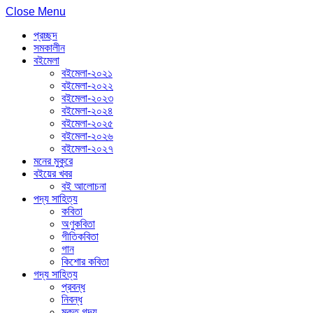
Close Menu
প্রচ্ছদ
সমকালীন
বইমেলা
বইমেলা-২০২১
বইমেলা-২০২২
বইমেলা-২০২৩
বইমেলা-২০২৪
বইমেলা-২০২৫
বইমেলা-২০২৬
বইমেলা-২০২৭
মনের মুকুরে
বইয়ের খবর
বই আলোচনা
পদ্য সাহিত্য
কবিতা
অণুকবিতা
গীতিকবিতা
গান
কিশোর কবিতা
গদ্য সাহিত্য
প্রবন্ধ
নিবন্ধ
মুক্ত গদ্য