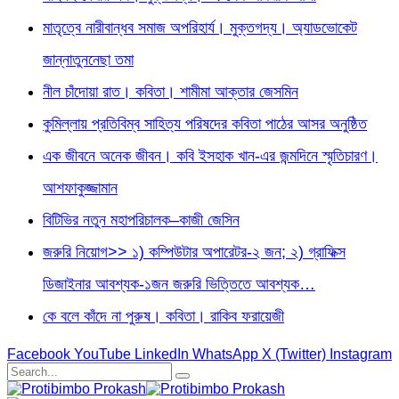
মাতৃত্বে নারীবান্ধব সমাজ অপরিহার্য। মুক্তগদ্য। অ্যাডভোকেট
জান্নাতুননেছা তমা
নীল চাঁদোয়া রাত। কবিতা। শামীমা আক্তার জেসমিন
কুমিল্লায় প্রতিবিম্ব সাহিত্য পরিষদের কবিতা পাঠের আসর অনুষ্ঠিত
এক জীবনে অনেক জীবন। কবি ইসহাক খান-এর জন্মদিনে স্মৃতিচারণ।
আশফাকুজ্জামান
বিটিভির নতুন মহাপরিচালক–কাজী জেসিন
জরুরি নিয়োগ>> ১) কম্পিউটার অপারেটর-২ জন; ২) গ্রাফিক্স
ডিজাইনার আবশ্যক-১জন জরুরি ভিত্তিতে আবশ্যক…
কে বলে কাঁদে না পুরুষ। কবিতা। রাকিব ফরায়েজী
Facebook
YouTube
LinkedIn
WhatsApp
X (Twitter)
Instagram