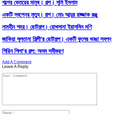
গল্পের ভেতরের মানুষ। গল্প। সুমি ইসলাম
একটি স্বপ্নের মৃত্যু। গল্প। ​মোঃ আব্দুর রাজ্জাক রঞ্জু
নামহীন শহর। ছোটগল্প। রোখসানা ইয়াসমিন মণি
জাকিয়া সুলতানা শিল্পী’র ছোটগল্প। একটি ফুলের ভাঙা স্বপ্ন
শিরিন শিলা’র গল্প: অসম সমীকরণ
Add A Comment
Leave A Reply