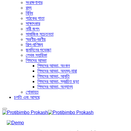
সংরক্ষণাগার
রম্য
বিবিধ
পাঠকের পাতা
সাক্ষাৎকার
নারী জগৎ
সামাজিক সচেতনতা
স্মরণীয়-বরণীয়
শিল্প-বাণিজ্য
জন্মদিনের শুভেচ্ছা
লেখক সহায়িকা
শিশুদের আড্ডা
শিশুদের আড্ডা, অংকন
শিশুদের আড্ডা, অদম্য-যারা
শিশুদের আড্ডা, আবৃতি
শিশুদের আড্ডা, স্বরচিত ছড়া
শিশুদের আড্ডা, অন্যান্য
শোকাহত
চলতি এবং আসছে