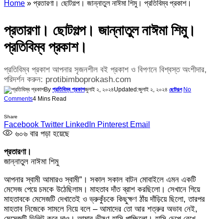
Home
»
প্রতারণা। ছোটগল্প। জান্নাতুল নাঈমা শিমু। প্রতিবিম্ব প্রকাশ।
প্রতারণা। ছোটগল্প। জান্নাতুল নাঈমা শিমু।
প্রতিবিম্ব প্রকাশ।
প্রতিবিম্ব প্রকাশ আপনার সৃজনশীল বই প্রকাশ ও বিপণনে বিশ্বস্ত অংশীদার,
পরিদর্শন করুন: protibimboprokash.com
By
প্রতিবিম্ব প্রকাশ
জুলাই ২, ২০২৪
Updated:
জুলাই ২, ২০২৪
No
ছোটগল্প
Comments
4 Mins Read
Share
Facebook
Twitter
LinkedIn
Pinterest
Email
৬০৬
বার পড়া হয়েছে
প্রতারণা।
জান্নাতুল নাঈমা শিমু
আপনার স্বামী আমারও স্বামী”। সকাল সকাল বাটন মোবাইলে এমন একটি
মেসেজ পেয়ে চমকে উঠেছিলাম। মাহতাব দাঁত ব্রাশ করছিলো। সেখানে গিয়ে
মাহতাবকে মেসেজটি দেখাতেই ও ভ্রুকুঁচকে কিছুক্ষণ ঠাঁয় দাঁড়িয়ে ছিলো, তারপর
মাহতাব নিজেকে সামলে নিয়ে বলে – আমাদের তো আর শত্রুর অভাব নেই,
মেসেজটি ডিলিট করে দাও। আমার ভীষণ হাসি পাচ্ছিলো। হাসি চেপে রেখে