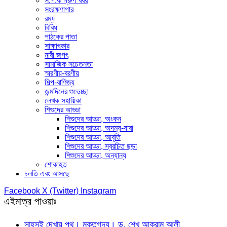
স.প.ক গ্রুপ খবর
সংরক্ষণাগার
রম্য
বিবিধ
পাঠকের পাতা
সাক্ষাৎকার
নারী জগৎ
সামাজিক সচেতনতা
স্মরণীয়-বরণীয়
শিল্প-বাণিজ্য
জন্মদিনের শুভেচ্ছা
লেখক সহায়িকা
শিশুদের আড্ডা
শিশুদের আড্ডা, অংকন
শিশুদের আড্ডা, অদম্য-যারা
শিশুদের আড্ডা, আবৃতি
শিশুদের আড্ডা, স্বরচিত ছড়া
শিশুদের আড্ডা, অন্যান্য
শোকাহত
চলতি এবং আসছে
Facebook
X (Twitter)
Instagram
এইমাত্র পাওয়াঃ
সাহসই দেখায় পথ। মুক্তগদ্য। ড. শেখ আকরাম আলী