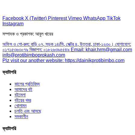
Facebook
X (Twitter)
Pinterest
Vimeo
WhatsApp
TikTok
Instagram
সম্পাদক ও প্রকাশক: আবুল খায়ের
অফিস ও শো-রুম: বাড়ি ০৭, সড়ক ১৪/সি, সেক্টর ৪, উত্তরা, ঢাকা-১২৩০। যোগাযোগ:
০১৭১৫৩৬৩০৭৯ বিজ্ঞাপন: ০১৮২৬৩৯৫৫৪৯ Email: khair.hrm@gmail.com
info@protibimboprokash.com
Plz visit our another website: https://dainikprotibimbo.com
ক্যাটাগরি
কালের প্রতিবিম্ব
আমাদের বই
বইমেলা
বইয়ের খবর
খোলামন
চলতি এবং আসছে
সমকালীন
ক্যাটাগরি