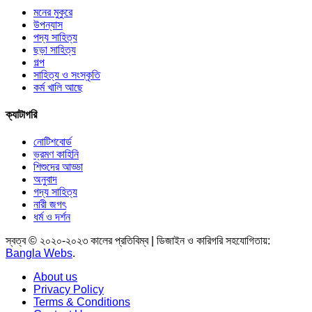
মনের মুকুরে
উপন্যাস
পদ্য সাহিত্য
ছড়া সাহিত্য
গল্প
সাহিত্য ও সংস্কৃতি
কর্ম খালি আছে
ক্যাটাগরি
নোটিশবোর্ড
ভ্রমণ কাহিনি
শিশুদের আড্ডা
অনুবাদ
গদ্য সাহিত্য
নারী জগৎ
ধর্ম ও দর্শন
স্বত্ব © ২০২০-২০২৩ কালের প্রতিবিম্ব | ডিজাইন ও কারিগরি সহযোগিতায়:
Bangla Webs
.
About us
Privacy Policy
Terms & Conditions