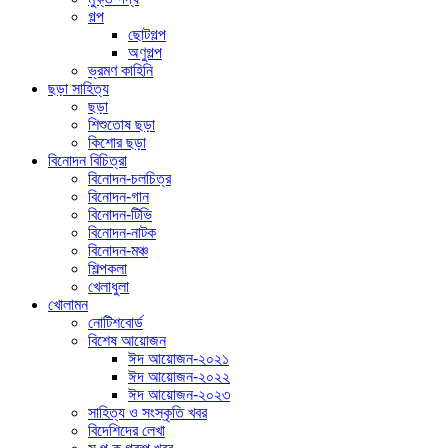
গল্প
ছোটগল্প
অণুগল্প
ভ্রমণ কাহিনি
ছড়া সাহিত্য
ছড়া
শিশুতোষ ছড়া
কিশোর ছড়া
বিনোদন বিচিত্রা
বিনোদন-চলচিত্র
বিনোদন-গান
বিনোদন-টিভি
বিনোদন-নাটক
বিনোদন-মঞ্চ
শিল্পকলা
খেলাধুলা
খোলামন
নোটিশবোর্ড
বিশেষ আয়োজন
ঈদ আয়োজন-২০২১
ঈদ আয়োজন-২০২২
ঈদ আয়োজন-২০২৩
সাহিত্য ও সংস্কৃতি খবর
বিদেশিদের লেখা