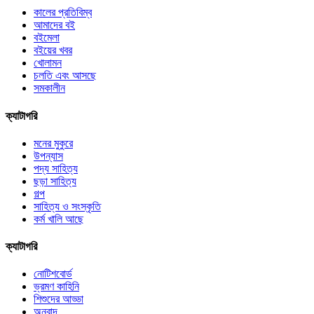
কালের প্রতিবিম্ব
আমাদের বই
বইমেলা
বইয়ের খবর
খোলামন
চলতি এবং আসছে
সমকালীন
ক্যাটাগরি
মনের মুকুরে
উপন্যাস
পদ্য সাহিত্য
ছড়া সাহিত্য
গল্প
সাহিত্য ও সংস্কৃতি
কর্ম খালি আছে
ক্যাটাগরি
নোটিশবোর্ড
ভ্রমণ কাহিনি
শিশুদের আড্ডা
অনুবাদ