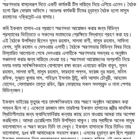
স্মরণসভার বাস্তবরূপ দিতে একটি কার্যকরী টিম দায়িত্ব নিয়ে এগিয়ে এলেন। বৈঠক
হলো ফিল্ম ফোরাম অফিসে। অতঃপর কার্যকরী টিমের চূড়ান্ত বৈঠক হলো মাসুম
রহমানের ৭ক্রিসেন্ট-এর বাসায়।
কবি ইকবাল হাসান-এর প্রয়াণে স্মরণসভা আয়োজন করার জন্য বিভিন্ন
প্রস্তাবের ভিত্তিতে ও সকলের মতামতের প্রেক্ষিতে সিদ্ধান্ত গ্রহণ করা হয়।
এই বৈঠকে উপস্থিত ছিলেন সুমন রহমান, সালমা বাণী, মাসুম রহমান, সাফিনা
বেগম, সুমি রহমান ও দেলওয়ার এলাহী। বৈঠকে স্মরণসভার বিভিন্ন বিষয় নিয়ে
বিস্তারিত আলোচনা শেষে দেলওয়ার এলাহীকে স্মরণসভার সমন্বয় ও অনুষ্ঠান
সঞ্চালনা করার জন্য দায়িত্ব দেওয়া হয়। স্মরণসভা আয়োজনের অগ্রগতি নিয়ে
দফায় দফায় সার্বক্ষণিকভাবে যোগাযোগ রক্ষা করেন এনায়েত করিম বাবুল, সুমন
রহমান, সালমা বাণী, মাসুম রহমান, ফারহানা পল্লব, ফয়েজ নূর ময়না, মনিস
রফিক, সুব্রত কুমার দাস, শহিদুল ইসলাম মিন্টু, কবি আসাদ চৌধুরী, আহমেদ
হোসেন, সোলায়মান তালুত রবিন, ফিল্ম ফোরামের সকল সদস্যবৃন্দ ও নানা পেশার
বিভিন্নজন।
ইকবাল ভাইয়ের মৃত্যুর পরে তাৎক্ষণিকভাবে তার স্মরণে অনুষ্ঠান আয়োজন করা
সম্ভব ছিল না। একেতো রমজান মাস তারউপর ইকবাল হাসানের স্ত্রীর মানসিক
স্থিতিশীলতার জন্য ক্যালিফোর্নিয়ায় কন্যার কাছে চলে যাওয়ায় আমরা তার অপেক্ষা
করছিলাম। আমরা চেয়েছিলাম তিনি উপস্থিত থাকুন। তার স্বামীকে অনেক মানুষ
ভালোবাসেন ও স্মরণ করেন তিনি তা দেখুন। ইকবাল হাসানকে নিয়ে তিনিও তার
ভালোবাসা, দুঃখ কষ্ট আমাদেরকে সহভাগ করুন। এসবের চূড়ান্ত রূপ ছিল প্রয়াত