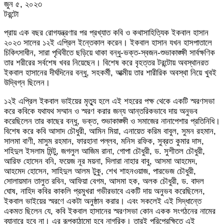
জুন ৫, ২০২৩
টরন্টো
প্রায় এক বছর রোগযন্ত্রণার পর প্রখ্যাত কবি ও কথাসাহিত্যিক ইকবাল হাসান
২০২৩ সালের ১২ই এপ্রিল ইন্তেকাল করেন। ইকবাল হাসান যখন হাসপাতালে
চিকিৎসাধীন, সারা পৃথিবীতে ছড়িয়ে থাকা বন্ধু-ভক্ত-স্বজন-শুভাকাঙ্ক্ষী সার্বক্ষণিক
তার শরীরের সর্বশেষ খবর নিয়েছেন। বিশেষ করে বৃহত্তর টরন্টোয় অবস্থানরত
ইকবাল হাসানের দীর্ঘদিনের বন্ধু, সহকর্মী, আত্মীয় তার শারীরিক অবস্থা নিয়ে খুবই
উদ্বিগ্ন ছিলেন।
১২ই এপ্রিল ইকবাল ভাইয়ের মৃত্যু হলে এই শহরের পক্ষ থেকে একটি স্মরণসভা
করে কবিকে যথাযথ সম্মান ও স্মরণ করার জন্য আন্তরিকভাবে দায় অনুভব
করেছিলেন তার কাছের বন্ধু, ভক্ত, শুভাকাঙ্ক্ষী ও সমাজের নানাপেশার প্রতিনিধি।
বিশেষ করে কবি আসাদ চৌধুরী, আমিন মিয়া, এনায়েত করিম বাবুল, সুমন রহমান,
সালমা বাণী, মাসুম রহমান, ফারহানা পল্লব, মনিস রফিক, সুব্রত কুমার দাস,
শহিদুল ইসলাম মিন্টু, জগলুল আজিম রানা, গোপা চৌধুরী, ড. সুশীতল চৌধুরী,
আরিফ হোসেন বনি, ফয়েজ নূর ময়না, দিলারা নাহার বাবু, আসমা আহমেদ,
আহমেদ হোসেন, সাহিদুল আলম টুকু, শেখ শাহনওয়াজ, পারভেজ চৌধুরী,
সোলায়মান তালুত রবিন, আফিয়া বেগম, আসমা হক, অলক চৌধুরী, ড. বাদল
ঘোষ, নাহিদ কবির কাকলি প্রমুখরা গভীরভাবে একটি দায় অনুভব করেছিলেন,
ইকবাল ভাইয়ের স্মরণে একটা অনুষ্ঠান করার। এবং সকলেই এই সিদ্ধান্তে
একমত ছিলেন যে, কবি ইকবাল হাসানের স্মরণসভা কোন একক সংগঠনের নামের
ব্যানারে হবে না। এর রূপকাঠামো হবে নাগরিক। তারই পরিপ্রেক্ষিতে এই