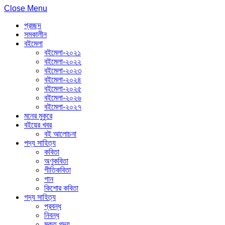
Close Menu
প্রচ্ছদ
সমকালীন
বইমেলা
বইমেলা-২০২১
বইমেলা-২০২২
বইমেলা-২০২৩
বইমেলা-২০২৪
বইমেলা-২০২৫
বইমেলা-২০২৬
বইমেলা-২০২৭
মনের মুকুরে
বইয়ের খবর
বই আলোচনা
পদ্য সাহিত্য
কবিতা
অণুকবিতা
গীতিকবিতা
গান
কিশোর কবিতা
গদ্য সাহিত্য
প্রবন্ধ
নিবন্ধ
মুক্ত গদ্য