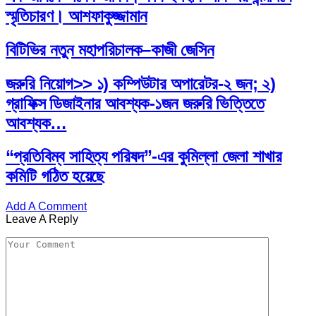
স্মৃতিচারণ। আশফাকুজ্জামান
বিটিভির নতুন মহাপরিচালক–কাজী জেসিন
জরুরি নিয়োগ>> ১) কম্পিউটার অপারেটর-২ জন; ২)
গ্রাফিক্স ডিজাইনার আবশ্যক-১জন জরুরি ভিত্তিতে
আবশ্যক…
“প্রতিবিম্ব সাহিত্য পরিষদ”-এর কুমিল্লা জেলা শাখার
কমিটি গঠিত হয়েছে
Add A Comment
Leave A Reply