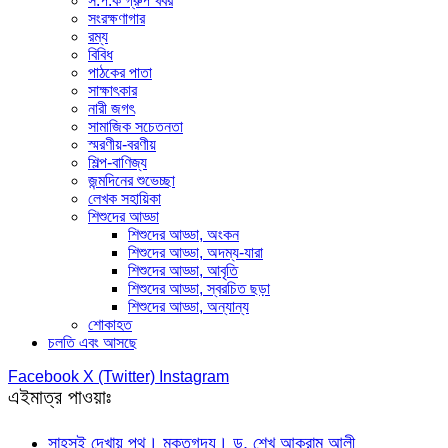
স.প.ক গ্রুপ খবর
সংরক্ষণাগার
রম্য
বিবিধ
পাঠকের পাতা
সাক্ষাৎকার
নারী জগৎ
সামাজিক সচেতনতা
স্মরণীয়-বরণীয়
শিল্প-বাণিজ্য
জন্মদিনের শুভেচ্ছা
লেখক সহায়িকা
শিশুদের আড্ডা
শিশুদের আড্ডা, অংকন
শিশুদের আড্ডা, অদম্য-যারা
শিশুদের আড্ডা, আবৃতি
শিশুদের আড্ডা, স্বরচিত ছড়া
শিশুদের আড্ডা, অন্যান্য
শোকাহত
চলতি এবং আসছে
Facebook
X (Twitter)
Instagram
এইমাত্র পাওয়াঃ
সাহসই দেখায় পথ। মুক্তগদ্য। ড. শেখ আকরাম আলী