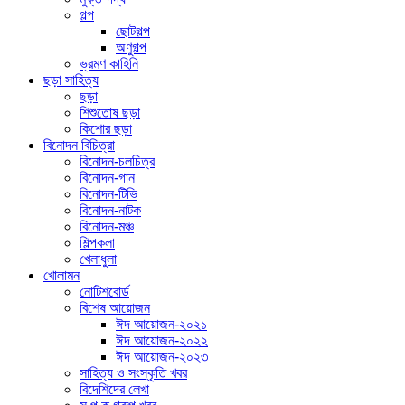
গল্প
ছোটগল্প
অণুগল্প
ভ্রমণ কাহিনি
ছড়া সাহিত্য
ছড়া
শিশুতোষ ছড়া
কিশোর ছড়া
বিনোদন বিচিত্রা
বিনোদন-চলচিত্র
বিনোদন-গান
বিনোদন-টিভি
বিনোদন-নাটক
বিনোদন-মঞ্চ
শিল্পকলা
খেলাধুলা
খোলামন
নোটিশবোর্ড
বিশেষ আয়োজন
ঈদ আয়োজন-২০২১
ঈদ আয়োজন-২০২২
ঈদ আয়োজন-২০২৩
সাহিত্য ও সংস্কৃতি খবর
বিদেশিদের লেখা