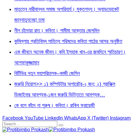
মাতৃত্বে নারীবান্ধব সমাজ অপরিহার্য। মুক্তগদ্য। অ্যাডভোকেট
জান্নাতুননেছা তমা
নীল চাঁদোয়া রাত। কবিতা। শামীমা আক্তার জেসমিন
কুমিল্লায় প্রতিবিম্ব সাহিত্য পরিষদের কবিতা পাঠের আসর অনুষ্ঠিত
এক জীবনে অনেক জীবন। কবি ইসহাক খান-এর জন্মদিনে স্মৃতিচারণ।
আশফাকুজ্জামান
বিটিভির নতুন মহাপরিচালক–কাজী জেসিন
জরুরি নিয়োগ>> ১) কম্পিউটার অপারেটর-২ জন; ২) গ্রাফিক্স
ডিজাইনার আবশ্যক-১জন জরুরি ভিত্তিতে আবশ্যক…
কে বলে কাঁদে না পুরুষ। কবিতা। রাকিব ফরায়েজী
Facebook
YouTube
LinkedIn
WhatsApp
X (Twitter)
Instagram