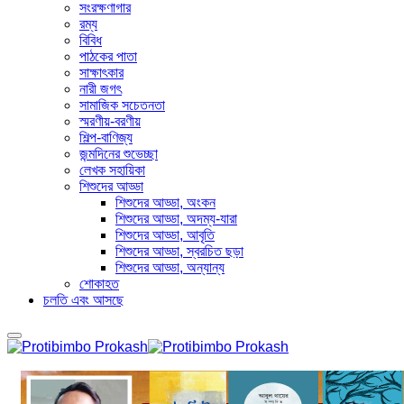
সংরক্ষণাগার
রম্য
বিবিধ
পাঠকের পাতা
সাক্ষাৎকার
নারী জগৎ
সামাজিক সচেতনতা
স্মরণীয়-বরণীয়
শিল্প-বাণিজ্য
জন্মদিনের শুভেচ্ছা
লেখক সহায়িকা
শিশুদের আড্ডা
শিশুদের আড্ডা, অংকন
শিশুদের আড্ডা, অদম্য-যারা
শিশুদের আড্ডা, আবৃতি
শিশুদের আড্ডা, স্বরচিত ছড়া
শিশুদের আড্ডা, অন্যান্য
শোকাহত
চলতি এবং আসছে