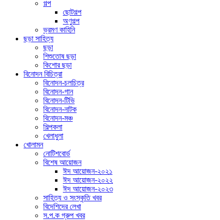
গল্প
ছোটগল্প
অণুগল্প
ভ্রমণ কাহিনি
ছড়া সাহিত্য
ছড়া
শিশুতোষ ছড়া
কিশোর ছড়া
বিনোদন বিচিত্রা
বিনোদন-চলচিত্র
বিনোদন-গান
বিনোদন-টিভি
বিনোদন-নাটক
বিনোদন-মঞ্চ
শিল্পকলা
খেলাধুলা
খোলামন
নোটিশবোর্ড
বিশেষ আয়োজন
ঈদ আয়োজন-২০২১
ঈদ আয়োজন-২০২২
ঈদ আয়োজন-২০২৩
সাহিত্য ও সংস্কৃতি খবর
বিদেশিদের লেখা
স.প.ক গ্রুপ খবর