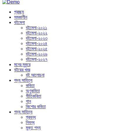
প্রচ্ছদ
সমকালীন
বইমেলা
বইমেলা-২০২১
বইমেলা-২০২২
বইমেলা-২০২৩
বইমেলা-২০২৪
বইমেলা-২০২৫
বইমেলা-২০২৬
বইমেলা-২০২৭
মনের মুকুরে
বইয়ের খবর
বই আলোচনা
পদ্য সাহিত্য
কবিতা
অণুকবিতা
গীতিকবিতা
গান
কিশোর কবিতা
গদ্য সাহিত্য
প্রবন্ধ
নিবন্ধ
মুক্ত গদ্য