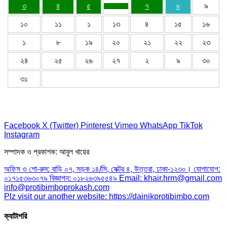
৩
৪
৫
৭
৮
৯
১০
১১
১
১৩
৪
১৫
১৬
১
৮
১৯
২০
২১
২২
২৩
২৪
২৫
২৬
২৭
২
৯
৩০
৩১
Facebook
X (Twitter)
Pinterest
Vimeo
WhatsApp
TikTok
Instagram
সম্পাদক ও প্রকাশক: আবুল খায়ের
অফিস ও শো-রুম: বাড়ি ০৭, সড়ক ১৪/সি, সেক্টর ৪, উত্তরা, ঢাকা-১২৩০। যোগাযোগ:
০১৭১৫৩৬৩০৭৯ বিজ্ঞাপন: ০১৮২৬৩৯৫৫৪৯ Email: khair.hrm@gmail.com
info@protibimboprokash.com
Plz visit our another website: https://dainikprotibimbo.com
ক্যাটাগরি