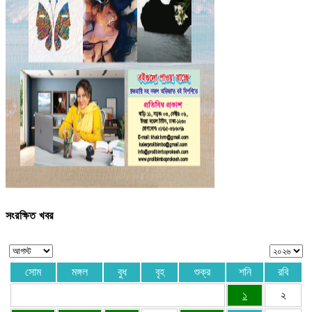
সংরক্ষিত খবর
সোম
মঙ্গল
বুধ
বৃহ
শুক্র
শনি
রবি
১
২