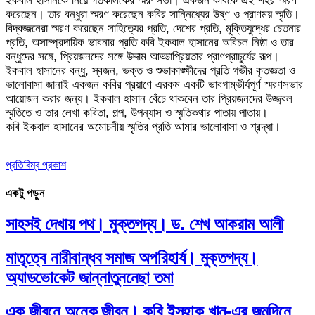
ইকবাল হাসানকে নিয়ে গতকালকের স্মরণসভা। একজন কবিকে এই শহর স্মরণ
করেছেন। তার বন্ধুরা স্মরণ করেছেন কবির সান্নিধ্যের উষ্ণ ও প্রাণময় স্মৃতি।
বিদ্বজ্জনেরা স্মরণ করেছেন সাহিত্যের প্রতি, দেশের প্রতি, মুক্তিযুদ্ধের চেতনার
প্রতি, অসাম্প্রদায়িক ভাবনার প্রতি কবি ইকবাল হাসানের অবিচল নিষ্ঠা ও তার
বন্ধুদের সঙ্গে, প্রিয়জনদের সঙ্গে উদ্দাম আড্ডাপ্রিয়তার প্রাণপ্রাচুর্যের রূপ।
ইকবাল হাসানের বন্ধু, স্বজন, ভক্ত ও শুভাকাঙ্ক্ষীদের প্রতি গভীর কৃতজ্ঞতা ও
ভালোবাসা জানাই একজন কবির প্রয়াণে এরকম একটি ভাবগাম্ভীর্যপূর্ণ স্মরণসভার
আয়োজন করার জন্য। ইকবাল হাসান বেঁচে থাকবেন তার প্রিয়জনদের উজ্জ্বল
স্মৃতিতে ও তার লেখা কবিতা, গল্প, উপন্যাস ও স্মৃতিকথার পাতায় পাতায়।
কবি ইকবাল হাসানের অমোচনীয় স্মৃতির প্রতি আমার ভালোবাসা ও শ্রদ্ধা।
প্রতিবিম্ব প্রকাশ
একটু পড়ুন
সাহসই দেখায় পথ। মুক্তগদ্য। ড. শেখ আকরাম আলী
মাতৃত্বে নারীবান্ধব সমাজ অপরিহার্য। মুক্তগদ্য।
অ্যাডভোকেট জান্নাতুননেছা তমা
এক জীবনে অনেক জীবন। কবি ইসহাক খান-এর জন্মদিনে