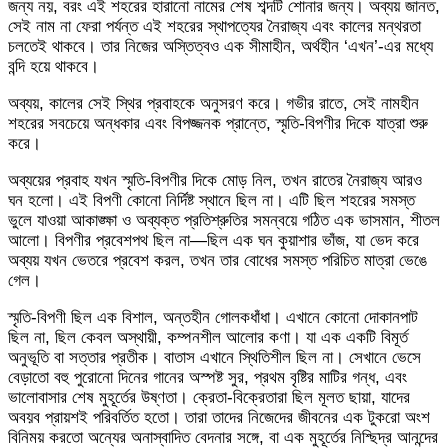
জন্য নয়, বরং এই শহরের হারানো নামের শেষ শব্দটি শোনার জন্য। অব্যয় জানত,
সেই নাম না ফেরা পর্যন্ত এই শহরের স্থাপত্যের নৈরাজ্য এবং কালের মন্থরতা
চলতেই থাকবে। তার নিজের অস্তিত্বও এক সীমাহীন, অর্থহীন ‘এখন’-এর মধ্যে
বন্দি হয়ে থাকবে।
​অব্যয়, কালের সেই স্থির প্রবাহকে অনুসরণ করে। গভীর রাতে, সেই নামহীন
শহরের সবচেয়ে অন্ধকার এবং বিপজ্জনক প্রান্তে, স্মৃতি-বিপণীর দিকে যাত্রা শুরু
করে।
​​অব্যয়ের প্রবাহ যখন স্মৃতি-বিপণীর দিকে মোড় নিল, তখন রাতের নৈরাজ্য আরও
ঘন হলো। এই বিপণী কোনো নির্দিষ্ট স্থানে ছিল না। এটি ছিল শহরের সমস্ত
ভুলে যাওয়া আকাঙ্ক্ষা ও অব্যক্ত প্রতিশ্রুতির সমন্বয়ে গঠিত এক ভাসমান, শীতল
আলো। বিপণীর প্রবেশপথ ছিল না—ছিল এক ঘন কুয়াশার ভাঁজ, যা ভেদ করে
অব্যয় যখন ভেতরে প্রবেশ করল, তখন তার বোধের সমস্ত পরিচিত মাত্রা ভেঙে
গেল।
​স্মৃতি-বিপণী ছিল এক বিশাল, অন্তহীন গোলকধাঁধা। এখানে কোনো দোকানপাট
ছিল না, ছিল কেবল অস্থায়ী, কম্পনশীল আলোর কণা। যা এক একটি বিমূর্ত
অনুভূতি বা সত্তার প্রতীক। বাতাস এখানে স্থিতিশীল ছিল না। সেখানে ভেসে
বেড়াতো বহু পুরোনো দিনের গানের অস্পষ্ট সুর, প্রথম বৃষ্টির মাটির গন্ধ, এবং
ভালোবাসার শেষ মুহূর্তের উষ্ণতা। ক্রেতা-বিক্রেতারা ছিল মূলত ছায়া, যাদের
অবয়ব প্রায়শই পরিবর্তিত হতো। তারা তাদের নিজেদের জীবনের এক টুকরো অংশ
বিনিময় করতো অন্যের অনাস্বাদিত বেদনার সঙ্গে, বা এক মুহূর্তের নিশ্ছিদ্র আনন্দের