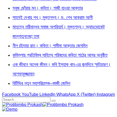
সবুজ ছোঁয়ায় মন। কবিতা। গাজী হাওয়া আক্তার
সাহসই দেখায় পথ। মুক্তগদ্য। ড. শেখ আকরাম আলী
মাতৃত্বে নারীবান্ধব সমাজ অপরিহার্য। মুক্তগদ্য। অ্যাডভোকেট
জান্নাতুননেছা তমা
নীল চাঁদোয়া রাত। কবিতা। শামীমা আক্তার জেসমিন
কুমিল্লায় প্রতিবিম্ব সাহিত্য পরিষদের কবিতা পাঠের আসর অনুষ্ঠিত
এক জীবনে অনেক জীবন। কবি ইসহাক খান-এর জন্মদিনে স্মৃতিচারণ।
আশফাকুজ্জামান
বিটিভির নতুন মহাপরিচালক–কাজী জেসিন
Facebook
YouTube
LinkedIn
WhatsApp
X (Twitter)
Instagram