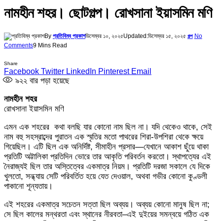
নামহীন শহর। ছোটগল্প। রোখসানা ইয়াসমিন মণি
By
প্রতিবিম্ব প্রকাশ
ডিসেম্বর ১০, ২০২৫
Updated:
ডিসেম্বর ১৫, ২০২৫
No
গল্প
Comments
9 Mins Read
Share
Facebook
Twitter
LinkedIn
Pinterest
Email
৯২২
বার পড়া হয়েছে
নামহীন শহর
​রোখসানা ইয়াসমিন মণি
এমন এক ​শহরের কথা বলছি যার কোনো নাম ছিল না। যদি থেকেও থাকে, সেই
নাম বহু সহস্রাব্দের পুরাতন এক স্মৃতির মতো পাথরের শিরা-উপশিরা থেকে ক্ষয়ে
গিয়েছিল। এটি ছিল এক অনির্দিষ্ট, সীমাহীন প্রসার—যেখানে আকাশ ছুঁয়ে থাকা
প্রতিটি অট্টালিকা প্রতিদিন ভোরে তার আকৃতি পরিবর্তন করতো। স্থাপত্যের এই
নৈরাজ্যই ছিল তার অস্তিত্বের একমাত্র নিয়ম। প্রতিটি দরজা সকালে যে দিকে
খুলতো, সন্ধ্যায় সেটি পরিবর্তিত হয়ে যেত দেওয়াল, অথবা গভীর কোনো কুণ্ডলী
পাকানো শূন্যতায়।
​এই শহরের একমাত্র সচেতন সত্তা ছিল অব্যয়। অব্যয় কোনো মানুষ ছিল না;
সে ছিল কালের মন্থরতা এবং স্থানের নীরবতা–এই দুইয়ের সমন্বয়ে গঠিত এক