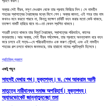
গ্রহণ করল।
​অব্যয় সেই নীরব, মসৃণ দেওয়াল থেকে তার প্রবাহ ফিরিয়ে নিল। সে নামহীন
শহরের স্থাপত্যের নৈরাজ্যের মধ্যে মিশে গেল। অব্যয় জানত, এই শহর তার নাম
কখনও মনে করতে পারবে না, কিন্তু যতক্ষণ চাবিটি বহন করার মতো কেউ থাকবে,
ততক্ষণ নামটি হারিয়ে যাবে না—তা কেবল স্থগিত থাকবে।
​শহরটি চলতে থাকবে তার বিমূর্ত নৈরাজ্যে, স্থাপত্যের পরিবর্তনে, কালের
মন্থরতায়। আর অব্যয়, সেই নীরব পর্যবেক্ষক, তার প্রবাহে অনন্তকাল ধরে বহন
করে চলবে এই সত্য—যে পরিচয়হীনতাও এক করুণ সৌন্দর্য, এবং এই নামহীন
শহরের গল্প চলতে থাকবে জনমভরে, তার হারানো নামের প্রতিধ্বনি হিসেবে।
প্রতিবিম্ব প্রকাশ
একটু পড়ুন
সাহসই দেখায় পথ। মুক্তগদ্য। ড. শেখ আকরাম আলী
মাতৃত্বে নারীবান্ধব সমাজ অপরিহার্য। মুক্তগদ্য।
অ্যাডভোকেট জান্নাতুননেছা তমা