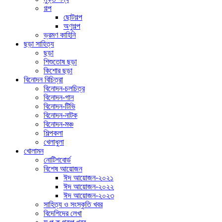
গল্প
ছোটগল্প
অণুগল্প
ভ্রমণ কাহিনি
ছড়া সাহিত্য
ছড়া
শিশুতোষ ছড়া
কিশোর ছড়া
বিনোদন বিচিত্রা
বিনোদন-চলচিত্র
বিনোদন-গান
বিনোদন-টিভি
বিনোদন-নাটক
বিনোদন-মঞ্চ
শিল্পকলা
খেলাধুলা
খোলামন
নোটিশবোর্ড
বিশেষ আয়োজন
ঈদ আয়োজন-২০২১
ঈদ আয়োজন-২০২২
ঈদ আয়োজন-২০২৩
সাহিত্য ও সংস্কৃতি খবর
বিদেশিদের লেখা