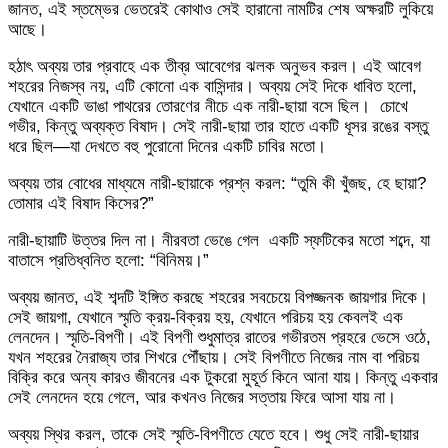
জানত, এই স্তম্ভের ভেতরেই কোথাও সেই হারানো নামটির শেষ অক্ষরটি লুকিয়ে
আছে।
​হঠাৎ অব্যয় তার প্রবাহে এক তীব্র আবেগের ঝলক অনুভব করল। এই আবেগ
শহরের নিজস্ব নয়, এটি কোনো এক বাসিন্দার। অব্যয় সেই দিকে ধাবিত হলো,
যেখানে একটি ভাঙা পাথরের তোরণের নীচে এক নারী-ছায়া বসে ছিল। চোখে
গভীর, কিন্তু অব্যক্ত বিষাদ। সেই নারী-ছায়া তার হাতে একটি ধূসর রঙের বস্তু
ধরে ছিল—যা দেখতে বহু পুরোনো দিনের একটি চাবির মতো।
​অব্যয় তার বোধের মাধ্যমে নারী-ছায়াকে প্রশ্ন করল: “তুমি কী খুঁজছ, হে ছায়া?
তোমার এই বিষাদ কিসের?”
​নারী-ছায়াটি উত্তর দিল না। নীরবতা ভেঙে গেল একটি স্ফটিকের মতো শব্দে, যা
বাতাসে প্রতিধ্বনিত হলো: “বিনিময়।”
​অব্যয় জানত, এই শব্দটি ইঙ্গিত করছে শহরের সবচেয়ে বিপজ্জনক জায়গার দিকে।
সেই জায়গা, যেখানে স্মৃতি ক্রয়-বিক্রয় হয়, যেখানে পরিচয় হয় কেবলই এক
লেনদেন। স্মৃতি-বিপণী। এই বিপণী শুধুমাত্র রাতের গভীরতম প্রহরে ভেসে ওঠে,
যখন শহরের নৈরাজ্য তার শিখরে পৌঁছায়। সেই বিপণীতে নিজের নাম বা পরিচয়
বিক্রি করে অন্য কারও জীবনের এক টুকরো মুহূর্ত কিনে আনা যায়। কিন্তু একবার
সেই লেনদেন হয়ে গেলে, আর কখনও নিজের সত্তায় ফিরে আসা যায় না।
​অব্যয় স্থির করল, তাকে সেই স্মৃতি-বিপণীতে যেতে হবে। শুধু সেই নারী-ছায়ার