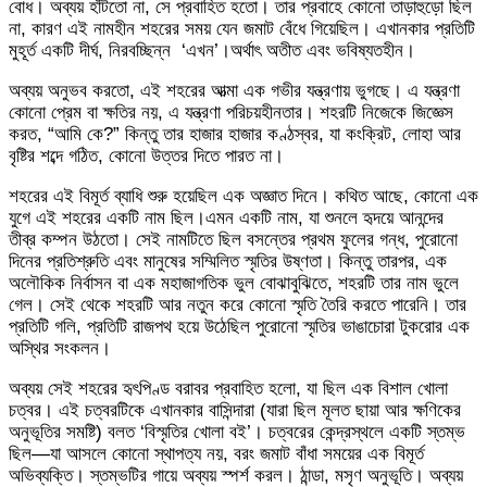
বোধ। অব্যয় হাঁটতো না, সে প্রবাহিত হতো। তার প্রবাহে কোনো তাড়াহুড়ো ছিল
না, কারণ এই নামহীন শহরের সময় যেন জমাট বেঁধে গিয়েছিল। এখানকার প্রতিটি
মুহূর্ত একটি দীর্ঘ, নিরবচ্ছিন্ন ‘এখন’।অর্থাৎ অতীত এবং ভবিষ্যতহীন।
​অব্যয় অনুভব করতো, এই শহরের আত্মা এক গভীর যন্ত্রণায় ভুগছে। এ যন্ত্রণা
কোনো প্রেম বা ক্ষতির নয়, এ যন্ত্রণা পরিচয়হীনতার। শহরটি নিজেকে জিজ্ঞেস
করত, “আমি কে?” কিন্তু তার হাজার হাজার কণ্ঠস্বর, যা কংক্রিট, লোহা আর
বৃষ্টির শব্দে গঠিত, কোনো উত্তর দিতে পারত না।
​শহরের এই বিমূর্ত ব্যাধি শুরু হয়েছিল এক অজ্ঞাত দিনে। কথিত আছে, কোনো এক
যুগে এই শহরের একটি নাম ছিল।এমন একটি নাম, যা শুনলে হৃদয়ে আনন্দের
তীব্র কম্পন উঠতো। সেই নামটিতে ছিল বসন্তের প্রথম ফুলের গন্ধ, পুরোনো
দিনের প্রতিশ্রুতি এবং মানুষের সম্মিলিত স্মৃতির উষ্ণতা। কিন্তু তারপর, এক
অলৌকিক নির্বাসন বা এক মহাজাগতিক ভুল বোঝাবুঝিতে, শহরটি তার নাম ভুলে
গেল। সেই থেকে শহরটি আর নতুন করে কোনো স্মৃতি তৈরি করতে পারেনি। তার
প্রতিটি গলি, প্রতিটি রাজপথ হয়ে উঠেছিল পুরোনো স্মৃতির ভাঙাচোরা টুকরোর এক
অস্থির সংকলন।
​অব্যয় সেই শহরের হৃৎপিণ্ড বরাবর প্রবাহিত হলো, যা ছিল এক বিশাল খোলা
চত্বর। এই চত্বরটিকে এখানকার বাসিন্দারা (যারা ছিল মূলত ছায়া আর ক্ষণিকের
অনুভূতির সমষ্টি) বলত ‘বিস্মৃতির খোলা বই’। চত্বরের কেন্দ্রস্থলে একটি স্তম্ভ
ছিল—যা আসলে কোনো স্থাপত্য নয়, বরং জমাট বাঁধা সময়ের এক বিমূর্ত
অভিব্যক্তি। স্তম্ভটির গায়ে অব্যয় স্পর্শ করল। ঠান্ডা, মসৃণ অনুভূতি। অব্যয়