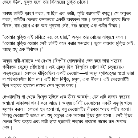
ভেসে উঠল, মুক্ত হলো তার বিনিময়ের চুক্তি থেকে।
​অব্যয় চাবিটি গ্রহণ করল, যা ছিল এক ভারী, স্মৃতি ধারণকারী বস্তু। সে অনুভব
করল, চাবিটির ভেতরে কম্পনরত একটি অব্যক্ত নাম। অব্যয় নারী-ছায়ার দিকে
ফিরল, যার চোখে এখন আর শূন্যতা নেই, বরং রয়েছে এক গভীর বিস্ময়।
​”তোমার মুক্তি এই চাবিতে নয়, হে ছায়া,” অব্যয় তার বোধের মাধ্যমে বলল।
“তোমার মুক্তি তোমার সেই চাবিটি বহন করার ক্ষমতায়। ভুলে যাওয়ায় মুক্তি নেই,
আছে শুধু এক নির্বাসন।”
​অব্যয় নারী-ছায়াকে পথ দেখাল।বিপণীর গোলকধাঁধা ভেদ করে তারা শহরের
গভীরতম কেন্দ্রে পৌঁছালো। এই কেন্দ্র ছিল ‘বিস্মৃতির খোলা বই’ চত্বরেরও
অভ্যন্তরে। সেখানে দাঁড়িয়েছিল একটি দেওয়াল—যা অন্য স্থাপত্যের মতো ভাঙা
বা পরিবর্তনশীল ছিল না। এটি ছিল নিখুঁত, মসৃণ, এবং নীরব। এই দেওয়ালটিই
ছিল শহরের হারানো নামের শেষ সুরক্ষা বলয়।
​দেওয়ালটির গা থেকে নিঃসৃত হচ্ছিল এক তীব্র আকর্ষণ; যেন এটি হাজার বছরের
জমানো আকাঙ্ক্ষা ধারণ করে আছে। অব্যয় চাবিটি দেওয়ালের একটি অদৃশ্য খাজে
স্থাপন করল। কোনো শব্দ হলো না, শুধু দেওয়ালটির নীরবতা আরও গভীর হলো।
কিন্তু দেওয়ালটি ভাঙল না, শুধু কেন্দ্রে এক আলোর বিন্দুর জন্ম হলো। সেই বিন্দুর
ভেতর দিয়ে অব্যয় এবং নারী-ছায়া দুজনেই শহরের হারানো নামের রূপ দেখতে
পেল।