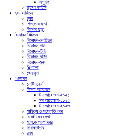
অণুগল্প
ভ্রমণ কাহিনি
ছড়া সাহিত্য
ছড়া
শিশুতোষ ছড়া
কিশোর ছড়া
বিনোদন বিচিত্রা
বিনোদন-চলচিত্র
বিনোদন-গান
বিনোদন-টিভি
বিনোদন-নাটক
বিনোদন-মঞ্চ
শিল্পকলা
খেলাধুলা
খোলামন
নোটিশবোর্ড
বিশেষ আয়োজন
ঈদ আয়োজন-২০২১
ঈদ আয়োজন-২০২২
ঈদ আয়োজন-২০২৩
সাহিত্য ও সংস্কৃতি খবর
বিদেশিদের লেখা
স.প.ক গ্রুপ খবর
সংরক্ষণাগার
রম্য