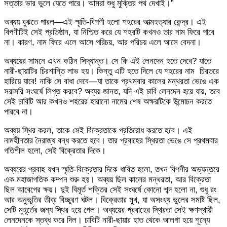
সত্তার ভার ভুলে যেতে পারে। আমরা শুধু মুক্তির পথ দেখাই।”
​অব্যয় বুঝতে পারল—এই স্মৃতি-বিপণী হলো শহরের আত্মহত্যার কেন্দ্র। এই
বিপণীটিই সেই প্রতিষ্ঠান, যা নিশ্চিত করে যে শহরটি কখনও তার নাম ফিরে পাবে
না। কারণ, নাম ফিরে এলে আসে পরিচয়, আর পরিচয় এলে আসে বেদনা।
​অব্যয়ের সামনে এখন কঠিন সিদ্ধান্ত। সে কি এই লেনদেন হতে দেবে? যাতে
নারী-ছায়াটির চিরশান্তি লাভ হয়। কিন্তু এটি হতে দিলে যে শহরের নাম চিরতরে
হারিয়ে যাবে! নাকি সে বাধা দেবে—যা তাকে প্রথমবার কালের মন্থরতা ভেঙে এক
সরাসরি সংঘর্ষে লিপ্ত করবে? অব্যয় জানত, যদি এই চাবি লেনদেন হয়ে যায়, তবে
সেই চাবিটি আর কখনও শহরের হারানো নামের শেষ অক্ষরটিকে উন্মোচন করতে
পারবে না।
​অব্যয় স্থির করল, তাকে সেই বিক্রেতাকে প্রতিরোধ করতে হবে। এই
নামহীনতার নৈরাজ্য বন্ধ করতে হবে। তার প্রবাহের স্থিরতা ভেঙে সে প্রথমবার
গতিশীল হলো, সেই বিক্রেতার দিকে।
​অব্যয়ের প্রবাহ যখন স্মৃতি-বিক্রেতার দিকে ধাবিত হলো, তখন বিপণীর অভ্যন্তরে
এক মহাজাগতিক কম্পন শুরু হয়। অব্যয় ছিল কালের মন্থরতা, আর বিক্রেতা
ছিল আবেগের ক্ষয়। দুই বিমূর্ত শক্তির সেই সংঘর্ষে কোনো শব্দ হলো না, শুধু রং
আর অনুভূতির তীব্র বিচ্ছুরণ ঘটল। বিক্রেতার মুখ, যা অসংখ্য ভুলের সমষ্টি ছিল,
সেটি মুহূর্তের জন্য স্থির হয়ে গেল। অব্যয়ের প্রবাহের স্থিরতা সেই ক্ষণস্থায়ী
লেনদেনকে স্তব্ধ করে দিল। চাবিটি নারী-ছায়ার হাত থেকে আলগা হয়ে শূন্যে