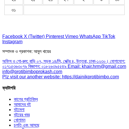
৩১
Facebook
X (Twitter)
Pinterest
Vimeo
WhatsApp
TikTok
Instagram
সম্পাদক ও প্রকাশক: আবুল খায়ের
অফিস ও শো-রুম: বাড়ি ০৭, সড়ক ১৪/সি, সেক্টর ৪, উত্তরা, ঢাকা-১২৩০। যোগাযোগ:
০১৭১৫৩৬৩০৭৯ বিজ্ঞাপন: ০১৮২৬৩৯৫৫৪৯ Email: khair.hrm@gmail.com
info@protibimboprokash.com
Plz visit our another website: https://dainikprotibimbo.com
ক্যাটাগরি
কালের প্রতিবিম্ব
আমাদের বই
বইমেলা
বইয়ের খবর
খোলামন
চলতি এবং আসছে