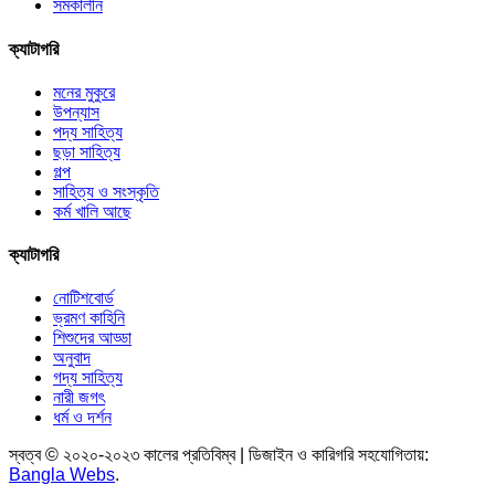
সমকালীন
ক্যাটাগরি
মনের মুকুরে
উপন্যাস
পদ্য সাহিত্য
ছড়া সাহিত্য
গল্প
সাহিত্য ও সংস্কৃতি
কর্ম খালি আছে
ক্যাটাগরি
নোটিশবোর্ড
ভ্রমণ কাহিনি
শিশুদের আড্ডা
অনুবাদ
গদ্য সাহিত্য
নারী জগৎ
ধর্ম ও দর্শন
স্বত্ব © ২০২০-২০২৩ কালের প্রতিবিম্ব | ডিজাইন ও কারিগরি সহযোগিতায়:
Bangla Webs
.