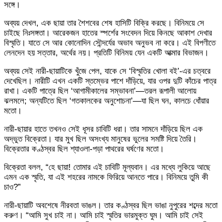
সঙ্গে।
​অব্যয় দেখল, এক ছায়া তার শৈশবের শেষ হাসিটি বিক্রি করছে। বিনিময়ে সে
চাইছে নিঃসঙ্গতা। আরেকজন হাতের স্পর্শের সংবেদন দিয়ে কিনছে আকাশ দেখার
বিস্মৃতি। যাতে সে আর কোনোদিন সৌন্দর্যের অভাব অনুভব না করে। এই বিপণীতে
লেনদেন হয় সত্তার, অর্থের নয়। প্রতিটি বিনিময় যেন একটি আত্মার বিভাজন।
​অব্যয় সেই নারী-ছায়াটিকে খুঁজে পেল, যাকে সে ‘বিস্মৃতির খোলা বই’-এর চত্বরে
দেখেছিল। নারীটি এখন একটি স্তম্ভের পাশে দাঁড়িয়ে, যার ওপর দুটি কাঁচের পাত্র
রাখা। একটি পাত্রে ছিল ‘আগামীকালের সম্ভাবনা’—তরল রূপালী আলোয়
ঝলমলে; অন্যটিতে ছিল ‘গতকালকের অনুশোচনা’—যা ছিল ঘন, কালচে ধোঁয়ার
মতো।
​নারী-ছায়ার হাতে তখনও সেই ধূসর চাবিটি ধরা। তার সামনে দাঁড়িয়ে ছিল এক
অদ্ভুত বিক্রেতা। যার মুখ ছিল অসংখ্য মানুষের ভুলের সমষ্টি দিয়ে তৈরি।
বিক্রেতার কণ্ঠস্বর ছিল শ্যাওলা-পড়া পাথরের ঘর্ষণের মতো।
​বিক্রেতা বলল, “হে ছায়া! তোমার এই চাবিটি মূল্যবান। এর মধ্যে লুকিয়ে আছে
এমন এক স্মৃতি, যা এই শহরের নামকে ফিরিয়ে আনতে পারে। বিনিময়ে তুমি কী
চাও?”
​নারী-ছায়াটি অবশেষে নীরবতা ভাঙল। তার কণ্ঠস্বর ছিল ভাঙা নুপুরের শব্দের মতো
করুণ। “আমি সুখ চাই না। আমি চাই স্মৃতির ভারমুক্ত ঘুম। আমি চাই সেই