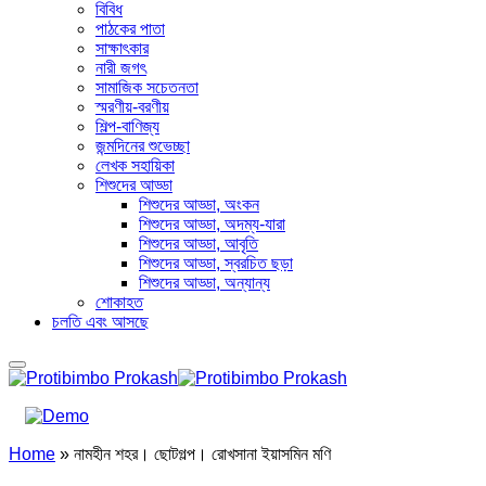
বিবিধ
পাঠকের পাতা
সাক্ষাৎকার
নারী জগৎ
সামাজিক সচেতনতা
স্মরণীয়-বরণীয়
শিল্প-বাণিজ্য
জন্মদিনের শুভেচ্ছা
লেখক সহায়িকা
শিশুদের আড্ডা
শিশুদের আড্ডা, অংকন
শিশুদের আড্ডা, অদম্য-যারা
শিশুদের আড্ডা, আবৃতি
শিশুদের আড্ডা, স্বরচিত ছড়া
শিশুদের আড্ডা, অন্যান্য
শোকাহত
চলতি এবং আসছে
Home
»
নামহীন শহর। ছোটগল্প। রোখসানা ইয়াসমিন মণি