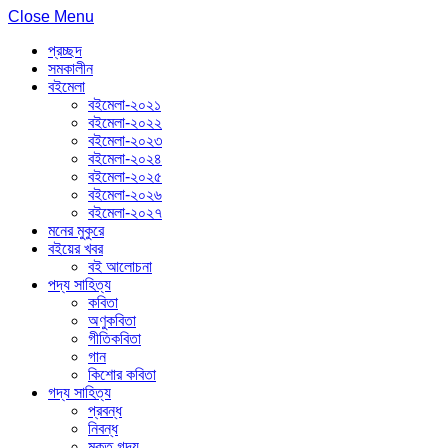
Close Menu
প্রচ্ছদ
সমকালীন
বইমেলা
বইমেলা-২০২১
বইমেলা-২০২২
বইমেলা-২০২৩
বইমেলা-২০২৪
বইমেলা-২০২৫
বইমেলা-২০২৬
বইমেলা-২০২৭
মনের মুকুরে
বইয়ের খবর
বই আলোচনা
পদ্য সাহিত্য
কবিতা
অণুকবিতা
গীতিকবিতা
গান
কিশোর কবিতা
গদ্য সাহিত্য
প্রবন্ধ
নিবন্ধ
মুক্ত গদ্য