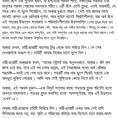
​নামটি ছিল এক সুরেলা ধ্বনি, যা বসন্তের প্রথম পাতা, নক্ষত্রের নীরবতা এবং
মানুষের প্রথম প্রেমের সমন্বয়ে গঠিত। এটি ছিল এতই সুন্দর, এতই ভারবাহী, যে
শহর কেন তা ভুলে গিয়েছিল, তা অব্যয় বুঝতে পারল। সেই নাম জানার সাথে
সাথেই আসত এক অনিবার্য পূর্ণতা, আর পূর্ণতা মানেই স্থিতিশীলতা, যার অর্থ ছিল
এই শহরের চিরন্তন মন্থরতা ও পরিবর্তনশীলতার চিরসমাপ্তি।
লোর বিন্দুর দিকে হাত
বাড়াল, তার মুখে এবার কোনো বিষাদ নেই, আছে শুধু এক গভীর উপলব্ধি। কিন্তু সে থামল। সে
বুঝল, নাম ফিরে এলে আসে সম্পূর্ণতা, এবং সেই সম্পূর্ণতা এক নতুন ধরনের ভার নিয়ে আসে। সেই
ভারের ভয়েই শহর নিজেকে বিস্মৃতির হাতে তুলে দিয়েছিল।
​অব্যয় দেখল, নারী-ছায়াটি আলোর বিন্দু থেকে হাত সরিয়ে নিল। সে শেষ
দেওয়ালকে ভাঙল না। চাবিটি আবার নিজের হাতে তুলে নিল।
​নারী-ছায়াটি অব্যয়কে বলল, “নামের সৌন্দর্য তার অনুসন্ধানে, অব্যয়। যদি নাম
জানা হয়ে যায়, তবে এই পথ চলার আনন্দ, এই নৈরাজ্যের মধ্যে অর্থ খোঁজার
প্রচেষ্টা—সবই তো শেষ হয়ে যাবে। শহরটি তার নাম ভুলে গিয়েই হয়তো এক
অদ্ভুত মুক্তি পেয়েছে। আমি আর সেই মুক্তিকে কেড়ে নিতে চাই না।”
​অব্যয়, এই প্রথম বুঝল—এক বিমূর্ত সত্তার কাছে সবচেয়ে সুন্দর পরিণতি হলো
অনন্ত সম্ভাবনা। শহরের সুন্দর সমাপ্তি হলো অসম্পূর্ণতায়, তার এই চিরন্তন
‘এখন’-এ।
​অব্যয় নারী-ছায়াকে চাবিটি ফিরিয়ে দিল। নারী-ছায়াটি এবার আর সেই চাবি
বিনিময়ের জন্য নয়, বরং স্মৃতি ও পরিচয়ের পবিত্র ভার হিসেবে বহন করার জন্য