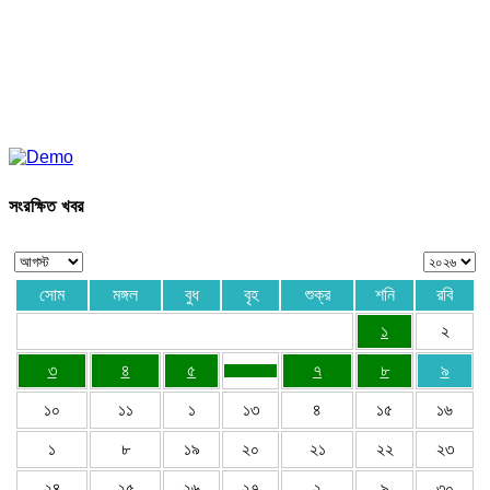
সংরক্ষিত খবর
সোম
মঙ্গল
বুধ
বৃহ
শুক্র
শনি
রবি
১
২
৩
৪
৫
৭
৮
৯
১০
১১
১
১৩
৪
১৫
১৬
১
৮
১৯
২০
২১
২২
২৩
২৪
২৫
২৬
২৭
২
৯
৩০