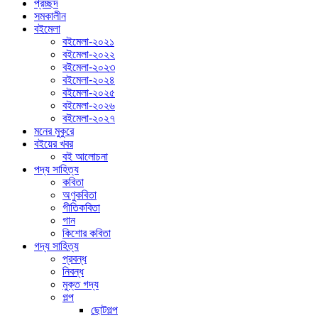
প্রচ্ছদ
সমকালীন
বইমেলা
বইমেলা-২০২১
বইমেলা-২০২২
বইমেলা-২০২৩
বইমেলা-২০২৪
বইমেলা-২০২৫
বইমেলা-২০২৬
বইমেলা-২০২৭
মনের মুকুরে
বইয়ের খবর
বই আলোচনা
পদ্য সাহিত্য
কবিতা
অণুকবিতা
গীতিকবিতা
গান
কিশোর কবিতা
গদ্য সাহিত্য
প্রবন্ধ
নিবন্ধ
মুক্ত গদ্য
গল্প
ছোটগল্প