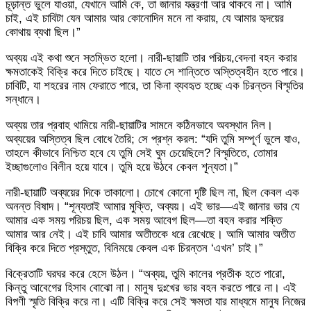
চূড়ান্ত ভুলে যাওয়া, যেখানে আমি কে, তা জানার যন্ত্রণা আর থাকবে না। আমি
চাই, এই চাবিটা যেন আমার আর কোনোদিন মনে না করায়, যে আমার হৃদয়ের
কোথায় ব্যথা ছিল।”
​অব্যয় এই কথা শুনে স্তম্ভিত হলো। নারী-ছায়াটি তার পরিচয়,বেদনা বহন করার
ক্ষমতাকেই বিক্রি করে দিতে চাইছে। যাতে সে শান্তিতে অস্তিত্বহীন হতে পারে।
চাবিটি, যা শহরের নাম ফেরাতে পারে, তা কিনা ব্যবহৃত হচ্ছে এক চিরন্তন বিস্মৃতির
সন্ধানে।
​অব্যয় তার প্রবাহ থামিয়ে নারী-ছায়াটির সামনে কঠিনভাবে অবস্থান নিল।
অব্যয়ের অস্তিত্ব ছিল বোধে তৈরি; সে প্রশ্ন করল: “যদি তুমি সম্পূর্ণ ভুলে যাও,
তাহলে কীভাবে নিশ্চিত হবে যে তুমি সেই ঘুম চেয়েছিলে? বিস্মৃতিতে, তোমার
ইচ্ছাগুলোও বিলীন হয়ে যাবে। তুমি হয়ে উঠবে কেবল শূন্যতা।”
​নারী-ছায়াটি অব্যয়ের দিকে তাকালো। চোখে কোনো দৃষ্টি ছিল না, ছিল কেবল এক
অনন্ত বিষাদ। “শূন্যতাই আমার মুক্তি, অব্যয়। এই ভার—এই জানার ভার যে
আমার এক সময় পরিচয় ছিল, এক সময় আবেগ ছিল—তা বহন করার শক্তি
আমার আর নেই। এই চাবি আমার অতীতকে ধরে রেখেছে। আমি আমার অতীত
বিক্রি করে দিতে প্রস্তুত, বিনিময়ে কেবল এক চিরন্তন ‘এখন’ চাই।”
​বিক্রেতাটি ঘরঘর করে হেসে উঠল। “অব্যয়, তুমি কালের প্রতীক হতে পারো,
কিন্তু আবেগের হিসাব বোঝো না। মানুষ দুঃখের ভার বহন করতে পারে না। এই
বিপণী স্মৃতি বিক্রি করে না। এটি বিক্রি করে সেই ক্ষমতা যার মাধ্যমে মানুষ নিজের