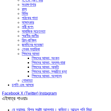
স.প.ক গ্রুপ খবর
সংরক্ষণাগার
রম্য
বিবিধ
পাঠকের পাতা
সাক্ষাৎকার
নারী জগৎ
সামাজিক সচেতনতা
স্মরণীয়-বরণীয়
শিল্প-বাণিজ্য
জন্মদিনের শুভেচ্ছা
লেখক সহায়িকা
শিশুদের আড্ডা
শিশুদের আড্ডা, অংকন
শিশুদের আড্ডা, অদম্য-যারা
শিশুদের আড্ডা, আবৃতি
শিশুদের আড্ডা, স্বরচিত ছড়া
শিশুদের আড্ডা, অন্যান্য
শোকাহত
চলতি এবং আসছে
Facebook
X (Twitter)
Instagram
এইমাত্র পাওয়াঃ
হে দয়াময়, বিশ্ব স্রষ্টা আল্লাহ। কবিতা। আব্দুল গনি মিয়া