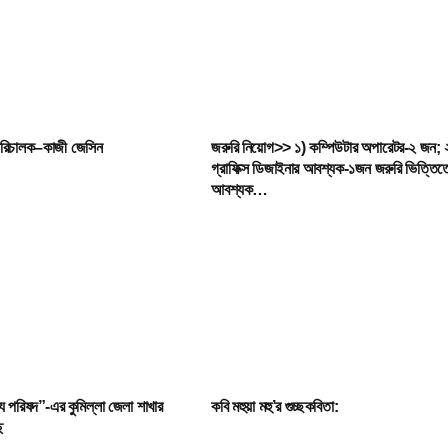
াপরিচালক–কাজী জেসিন
জরুরি নিয়োগ>> ১) কম্পিউটার অপারেটর-২ জন; 
গ্রাফিক্স ডিজাইনার আবশ্যক-১জন জরুরি ভিত্তিত
আবশ্যক…
্য পরিষদ”-এর কুমিল্লা জেলা শাখার
কবি মহুয়া মহু’র গুচ্ছকবিতা:
ে