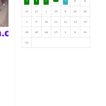
৩
৪
৫
৭
৮
৯
১০
১১
১
১৩
৪
১৫
১৬
১
৮
১৯
২০
২১
২২
২৩
২৪
২৫
২৬
২৭
২
৯
৩০
৩১