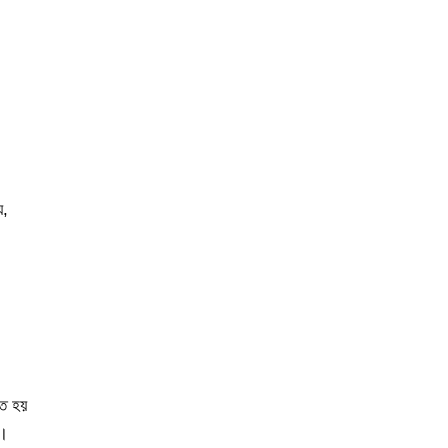
য়,
তে হয়
খ।