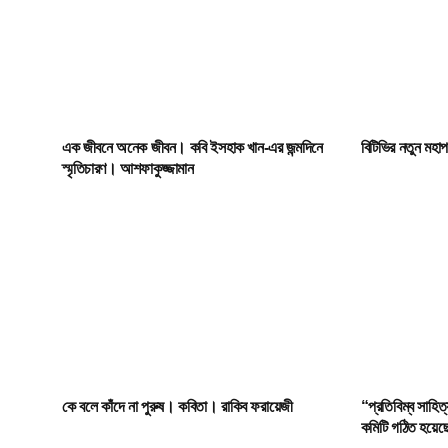
এক জীবনে অনেক জীবন। কবি ইসহাক খান-এর জন্মদিনে
বিটিভির নতুন মহ
স্মৃতিচারণ। আশফাকুজ্জামান
কে বলে কাঁদে না পুরুষ। কবিতা। রাকিব ফরায়েজী
“প্রতিবিম্ব সাহিত
কমিটি গঠিত হয়েছ