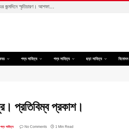
এক জীবনে অনেক জীবন। কবি ইসহাক খান-এর জন্মদিনে স্মৃতিচারণ। আশফাকুজ্জামান
খবর
পদ্য সাহিত্য
গদ্য সাহিত্য
ছড়া সাহিত্য
বিনোদন 
ুর। প্রতিবিম্ব প্রকাশ।
No Comments
1 Min Read
পদ্য সাহিত্য