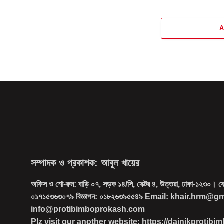
A
সম্পাদক ও প্রকাশক: আবুল খায়ের
অফিস ও শো-রুম: বাড়ি ০৭, সড়ক ১৪/সি, সেক্টর ৪, উত্তরা, ঢাকা-১২৩০। 
০১৭১৫৩৬৩০৭৯ বিজ্ঞাপন: ০১৮২৬৩৯৫৫৪৯ Email: khair.hrm@g
info@protibimboprokash.com
Plz visit our another website: https://dainikprotib