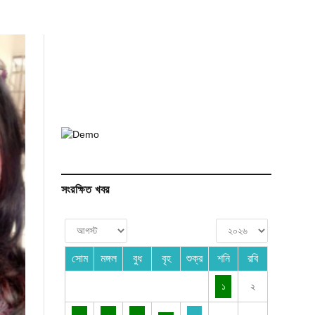
সংরক্ষিত খবর
সোম
মঙ্গল
বুধ
বৃহ
শুক্র
শনি
রবি
১
২