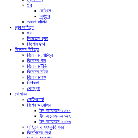
গল্প
ছোটগল্প
অণুগল্প
ভ্রমণ কাহিনি
ছড়া সাহিত্য
ছড়া
শিশুতোষ ছড়া
কিশোর ছড়া
বিনোদন বিচিত্রা
বিনোদন-চলচিত্র
বিনোদন-গান
বিনোদন-টিভি
বিনোদন-নাটক
বিনোদন-মঞ্চ
শিল্পকলা
খেলাধুলা
খোলামন
নোটিশবোর্ড
বিশেষ আয়োজন
ঈদ আয়োজন-২০২১
ঈদ আয়োজন-২০২২
ঈদ আয়োজন-২০২৩
সাহিত্য ও সংস্কৃতি খবর
বিদেশিদের লেখা