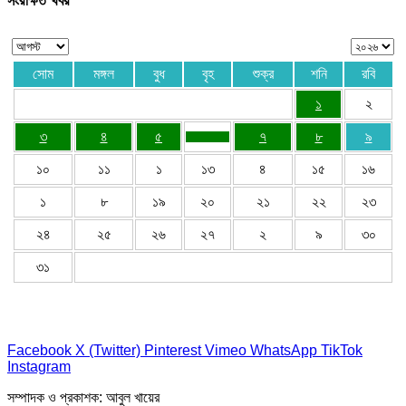
সংরক্ষিত খবর
সোম
মঙ্গল
বুধ
বৃহ
শুক্র
শনি
রবি
১
২
৩
৪
৫
৭
৮
৯
১০
১১
১
১৩
৪
১৫
১৬
১
৮
১৯
২০
২১
২২
২৩
২৪
২৫
২৬
২৭
২
৯
৩০
৩১
Facebook
X (Twitter)
Pinterest
Vimeo
WhatsApp
TikTok
Instagram
সম্পাদক ও প্রকাশক: আবুল খায়ের