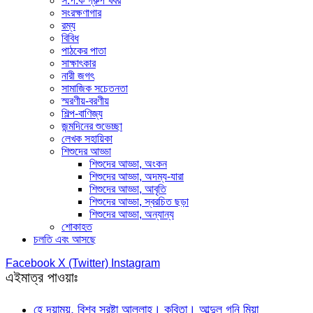
স.প.ক গ্রুপ খবর
সংরক্ষণাগার
রম্য
বিবিধ
পাঠকের পাতা
সাক্ষাৎকার
নারী জগৎ
সামাজিক সচেতনতা
স্মরণীয়-বরণীয়
শিল্প-বাণিজ্য
জন্মদিনের শুভেচ্ছা
লেখক সহায়িকা
শিশুদের আড্ডা
শিশুদের আড্ডা, অংকন
শিশুদের আড্ডা, অদম্য-যারা
শিশুদের আড্ডা, আবৃতি
শিশুদের আড্ডা, স্বরচিত ছড়া
শিশুদের আড্ডা, অন্যান্য
শোকাহত
চলতি এবং আসছে
Facebook
X (Twitter)
Instagram
এইমাত্র পাওয়াঃ
হে দয়াময়, বিশ্ব স্রষ্টা আল্লাহ। কবিতা। আব্দুল গনি মিয়া