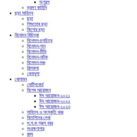
অণুগল্প
ভ্রমণ কাহিনি
ছড়া সাহিত্য
ছড়া
শিশুতোষ ছড়া
কিশোর ছড়া
বিনোদন বিচিত্রা
বিনোদন-চলচিত্র
বিনোদন-গান
বিনোদন-টিভি
বিনোদন-নাটক
বিনোদন-মঞ্চ
শিল্পকলা
খেলাধুলা
খোলামন
নোটিশবোর্ড
বিশেষ আয়োজন
ঈদ আয়োজন-২০২১
ঈদ আয়োজন-২০২২
ঈদ আয়োজন-২০২৩
সাহিত্য ও সংস্কৃতি খবর
বিদেশিদের লেখা
স.প.ক গ্রুপ খবর
সংরক্ষণাগার
রম্য