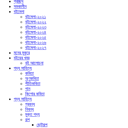
প্রচ্ছদ
সমকালীন
বইমেলা
বইমেলা-২০২১
বইমেলা-২০২২
বইমেলা-২০২৩
বইমেলা-২০২৪
বইমেলা-২০২৫
বইমেলা-২০২৬
বইমেলা-২০২৭
মনের মুকুরে
বইয়ের খবর
বই আলোচনা
পদ্য সাহিত্য
কবিতা
অণুকবিতা
গীতিকবিতা
গান
কিশোর কবিতা
গদ্য সাহিত্য
প্রবন্ধ
নিবন্ধ
মুক্ত গদ্য
গল্প
ছোটগল্প