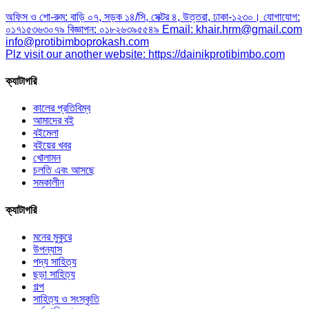
অফিস ও শো-রুম: বাড়ি ০৭, সড়ক ১৪/সি, সেক্টর ৪, উত্তরা, ঢাকা-১২৩০। যোগাযোগ:
০১৭১৫৩৬৩০৭৯ বিজ্ঞাপন: ০১৮২৬৩৯৫৫৪৯ Email: khair.hrm@gmail.com
info@protibimboprokash.com
Plz visit our another website: https://dainikprotibimbo.com
ক্যাটাগরি
কালের প্রতিবিম্ব
আমাদের বই
বইমেলা
বইয়ের খবর
খোলামন
চলতি এবং আসছে
সমকালীন
ক্যাটাগরি
মনের মুকুরে
উপন্যাস
পদ্য সাহিত্য
ছড়া সাহিত্য
গল্প
সাহিত্য ও সংস্কৃতি