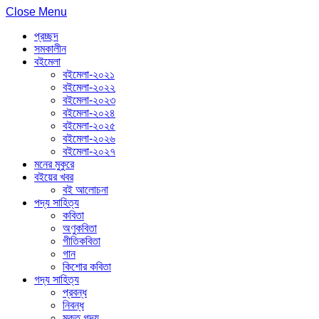
Close Menu
প্রচ্ছদ
সমকালীন
বইমেলা
বইমেলা-২০২১
বইমেলা-২০২২
বইমেলা-২০২৩
বইমেলা-২০২৪
বইমেলা-২০২৫
বইমেলা-২০২৬
বইমেলা-২০২৭
মনের মুকুরে
বইয়ের খবর
বই আলোচনা
পদ্য সাহিত্য
কবিতা
অণুকবিতা
গীতিকবিতা
গান
কিশোর কবিতা
গদ্য সাহিত্য
প্রবন্ধ
নিবন্ধ
মুক্ত গদ্য