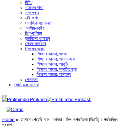
বিবিধ
পাঠকের পাতা
সাক্ষাৎকার
নারী জগৎ
সামাজিক সচেতনতা
স্মরণীয়-বরণীয়
শিল্প-বাণিজ্য
জন্মদিনের শুভেচ্ছা
লেখক সহায়িকা
শিশুদের আড্ডা
শিশুদের আড্ডা, অংকন
শিশুদের আড্ডা, অদম্য-যারা
শিশুদের আড্ডা, আবৃতি
শিশুদের আড্ডা, স্বরচিত ছড়া
শিশুদের আড্ডা, অন্যান্য
শোকাহত
চলতি এবং আসছে
Home
»
তোমাকে পেয়েছি বলে। কবিতা। নিল অপরাজিতা (বিউটি)। প্রতিবিম্ব
প্রকাশ।