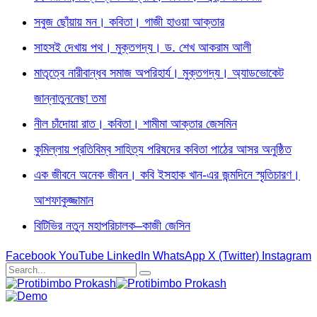
সবুজ ছোঁয়ায় মন। কবিতা। গাজী হাওয়া আক্তার
সাহসই দেখায় পথ। মুক্তগদ্য। ড. শেখ আকরাম আলী
মাতৃত্বে নারীবান্ধব সমাজ অপরিহার্য। মুক্তগদ্য। অ্যাডভোকেট
জান্নাতুননেছা তমা
নীল চাঁদোয়া রাত। কবিতা। শামীমা আক্তার জেসমিন
কুমিল্লায় প্রতিবিম্ব সাহিত্য পরিষদের কবিতা পাঠের আসর অনুষ্ঠিত
এক জীবনে অনেক জীবন। কবি ইসহাক খান-এর জন্মদিনে স্মৃতিচারণ।
আশফাকুজ্জামান
বিটিভির নতুন মহাপরিচালক–কাজী জেসিন
Facebook
YouTube
LinkedIn
WhatsApp
X (Twitter)
Instagram