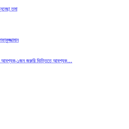
ুননেছা তমা
াকুজ্জামান
ইনার আবশ্যক-১জন জরুরি ভিত্তিতে আবশ্যক…