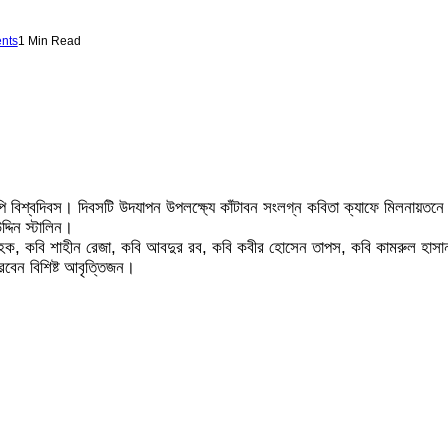
nts
1 Min Read
ি বিশ্বদিবস। দিবসটি উদযাপন উপলক্ষ্যে কাঁটাবন সংলগ্ন কবিতা ক্যাফে মিলনায়
্দিন স্টালিন।
 হক, কবি শাহীন রেজা, কবি আবদুর রব, কবি কবীর হোসেন তাপস, কবি কামরুল হাসান
রবেন বিশিষ্ট আবৃত্তিজন।