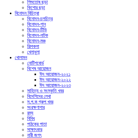
শিশুতোষ ছড়া
কিশোর ছড়া
বিনোদন বিচিত্রা
বিনোদন-চলচিত্র
বিনোদন-গান
বিনোদন-টিভি
বিনোদন-নাটক
বিনোদন-মঞ্চ
শিল্পকলা
খেলাধুলা
খোলামন
নোটিশবোর্ড
বিশেষ আয়োজন
ঈদ আয়োজন-২০২১
ঈদ আয়োজন-২০২২
ঈদ আয়োজন-২০২৩
সাহিত্য ও সংস্কৃতি খবর
বিদেশিদের লেখা
স.প.ক গ্রুপ খবর
সংরক্ষণাগার
রম্য
বিবিধ
পাঠকের পাতা
সাক্ষাৎকার
নারী জগৎ