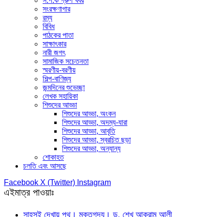
স.প.ক গ্রুপ খবর
সংরক্ষণাগার
রম্য
বিবিধ
পাঠকের পাতা
সাক্ষাৎকার
নারী জগৎ
সামাজিক সচেতনতা
স্মরণীয়-বরণীয়
শিল্প-বাণিজ্য
জন্মদিনের শুভেচ্ছা
লেখক সহায়িকা
শিশুদের আড্ডা
শিশুদের আড্ডা, অংকন
শিশুদের আড্ডা, অদম্য-যারা
শিশুদের আড্ডা, আবৃতি
শিশুদের আড্ডা, স্বরচিত ছড়া
শিশুদের আড্ডা, অন্যান্য
শোকাহত
চলতি এবং আসছে
Facebook
X (Twitter)
Instagram
এইমাত্র পাওয়াঃ
সাহসই দেখায় পথ। মুক্তগদ্য। ড. শেখ আকরাম আলী