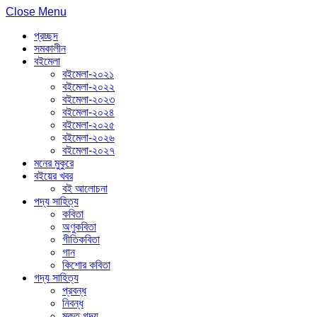
Close Menu
প্রচ্ছদ
সমকালীন
বইমেলা
বইমেলা-২০২১
বইমেলা-২০২২
বইমেলা-২০২৩
বইমেলা-২০২৪
বইমেলা-২০২৫
বইমেলা-২০২৬
বইমেলা-২০২৭
মনের মুকুরে
বইয়ের খবর
বই আলোচনা
পদ্য সাহিত্য
কবিতা
অণুকবিতা
গীতিকবিতা
গান
কিশোর কবিতা
গদ্য সাহিত্য
প্রবন্ধ
নিবন্ধ
মুক্ত গদ্য