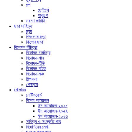
গল্প
ছোটগল্প
অণুগল্প
ভ্রমণ কাহিনি
ছড়া সাহিত্য
ছড়া
শিশুতোষ ছড়া
কিশোর ছড়া
বিনোদন বিচিত্রা
বিনোদন-চলচিত্র
বিনোদন-গান
বিনোদন-টিভি
বিনোদন-নাটক
বিনোদন-মঞ্চ
শিল্পকলা
খেলাধুলা
খোলামন
নোটিশবোর্ড
বিশেষ আয়োজন
ঈদ আয়োজন-২০২১
ঈদ আয়োজন-২০২২
ঈদ আয়োজন-২০২৩
সাহিত্য ও সংস্কৃতি খবর
বিদেশিদের লেখা