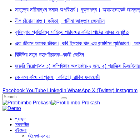
মাতৃত্বে নারীবান্ধব সমাজ অপরিহার্য। মুক্তগদ্য। অ্যাডভোকেট জান্নাত
নীল চাঁদোয়া রাত। কবিতা। শামীমা আক্তার জেসমিন
কুমিল্লায় প্রতিবিম্ব সাহিত্য পরিষদের কবিতা পাঠের আসর অনুষ্ঠিত
এক জীবনে অনেক জীবন। কবি ইসহাক খান-এর জন্মদিনে স্মৃতিচারণ। আশফ
বিটিভির নতুন মহাপরিচালক–কাজী জেসিন
জরুরি নিয়োগ>> ১) কম্পিউটার অপারেটর-২ জন; ২) গ্রাফিক্স ডিজা
কে বলে কাঁদে না পুরুষ। কবিতা। রাকিব ফরায়েজী
Facebook
YouTube
LinkedIn
WhatsApp
X (Twitter)
Instagram
প্রচ্ছদ
সমকালীন
বইমেলা
বইমেলা-২০২১