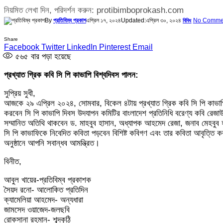
নিয়মিত লেখা দিন, পরিদর্শন করুন: protibimboprokash.com
By
প্রতিবিম্ব প্রকাশ
এপ্রিল ১৭, ২০২৪
Updated:
এপ্রিল ৩০, ২০২৪
No Comme
বিবিধ
Share
Facebook
Twitter
LinkedIn
Pinterest
Email
৫৬৫
বার পড়া হয়েছে
প্রখ্যাত গ্রিক কবি সি পি কাভাপি বিশ্বদিবস পালন:
সুপ্রিয় সুধী,
আজকে ২৯ এপ্রিল ২০২৪, সোমবার, বিকেল ৪টায় প্রখ্যাত গ্রিক কবি সি পি কাভাপ
করবেন সি পি কাভাপি দিবস উদযাপন কমিটির বাংলাদেশ প্রতিনিধি বরেণ্য কবি রেজাউদ
সম্মানিত অতিথি থাকবেন ড. মাহবুব হাসান, অধ্যাপক আহমেদ রেজা, জনাব মেহবুব
সি পি কাভাফিকে নিবেদিত কবিতা পড়বেন বিশিষ্ট কবিগণ এবং তার কবিতা আবৃত্তি ক
অনুষ্ঠানে আপনি সবান্ধব আমন্ত্রিত।
বিনীত,
আবুল খায়ের-প্রতিবিম্ব প্রকাশক
সৈয়দ রনো- আলোকিত প্রতিদিন
ক্যামেলিয়া আহমেদ- অন্যধারা
জামসেদ ওয়াজেদ-জলছবি
রোকসানা রহমান- শব্দকুঠি