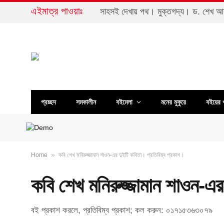
এইমাত্র পাওয়াঃ
সাহসই দেখায় পথ। মুক্তগদ্য। ড. শেখ 
প্রচ্ছদ
সমকালীন
বইমেলা
মনের মুকুরে
বইয়ের 
»
Home
কবি শেখ মনিরুজ্জামান শাওন-এর দুইটি কবিতা। প্রতিবিম্ব প্রকাশ।
কবি শেখ মনিরুজ্জামান শাওন-এর
বই প্রকাশ করলে, প্রতিবিম্ব প্রকাশ; কল করুন: ০১৭১৫৩৬৩০৭৯