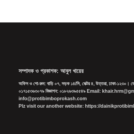
সম্পাদক ও প্রকাশক: আবুল খায়ের
অফিস ও শো-রুম: বাড়ি ০৭, সড়ক ১৪/সি, সেক্টর ৪, উত্তরা, ঢাকা-১২৩০। 
০১৭১৫৩৬৩০৭৯ বিজ্ঞাপন: ০১৮২৬৩৯৫৫৪৯ Email: khair.hrm@g
info@protibimboprokash.com
Plz visit our another website: https://dainikprotib