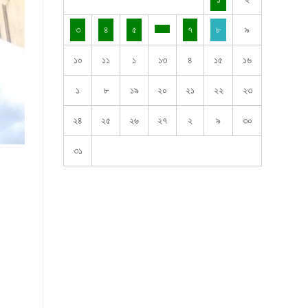
৩
৪
৫
৭
৮
৯
১০
১১
১
১৩
৪
১৫
১৬
১
৮
১৯
২০
২১
২২
২৩
২৪
২৫
২৬
২৭
২
৯
৩০
৩১