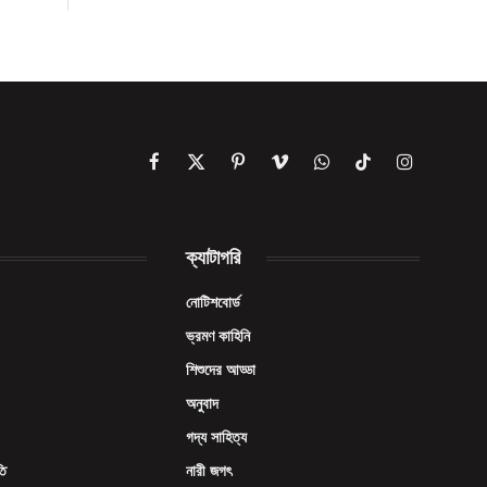
Facebook
X
Pinterest
Vimeo
WhatsApp
TikTok
Instagram
(Twitter)
ক্যাটাগরি
নোটিশবোর্ড
ভ্রমণ কাহিনি
শিশুদের আড্ডা
অনুবাদ
গদ্য সাহিত্য
তি
নারী জগৎ