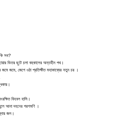
ে কি সব?
ারে ছায়ার ভিতর ছুটে চলা বহুকালের অন্তহীন পথ।
ম জমে জমে, জেগে ওঠা প্রতিক্ষীত মহাকাব্যের নতুন চর ।
,
ন্ধকার।
 সংরক্ষিত বিহবল হাসি।
ে তুলে আনা দহনের পরশমণি ।
ৎস্নার জল।