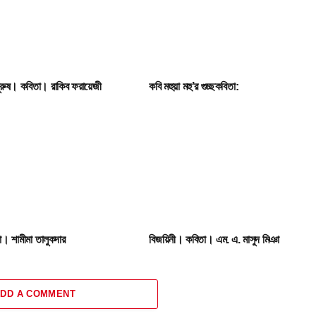
পুরুষ। কবিতা। রাকিব ফরায়েজী
কবি মহুয়া মহু’র গুচ্ছকবিতা:
। শামীমা তালুকদার
বিজয়িনী। কবিতা। এম. এ. মাসুদ মিঞা
DD A COMMENT