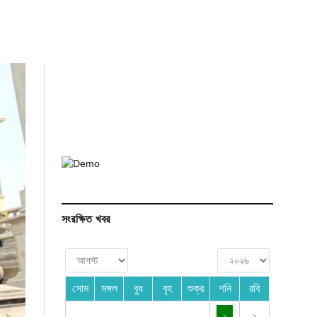
সংরক্ষিত খবর
সোম
মঙ্গল
বুধ
বৃহ
শুক্র
শনি
রবি
১
২