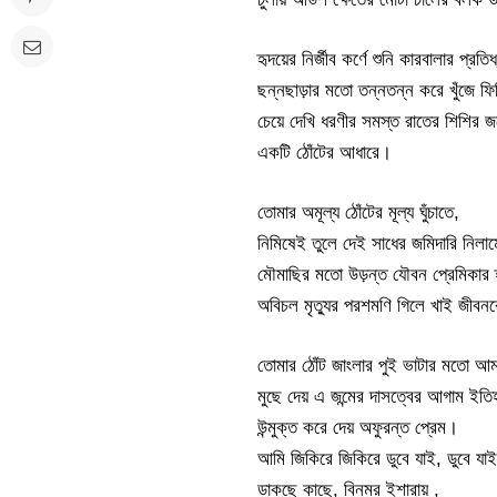
হৃদয়ের নির্জীব কর্ণে শুনি কারবালার প্রতি
ছন্নছাড়ার মতো তন্নতন্ন করে খুঁজে ফির
চেয়ে দেখি ধরণীর সমস্ত রাতের শিশির
একটি ঠোঁটের আধারে।
তোমার অমূল্য ঠোঁটের মূল্য ঘুঁচাতে,
নিমিষেই তুলে দেই সাধের জমিদারি নিলা
মৌমাছির মতো উড়ন্ত যৌবন প্রেমিকার হ
অবিচল মৃত্যুর পরশমণি গিলে খাই জীবন
তোমার ঠোঁট জাংলার পুই ভাটার মতো আম
মুছে দেয় এ জন্মের দাসত্বের আগাম ইতি
উন্মুক্ত করে দেয় অফুরন্ত প্রেম।
আমি জিকিরে জিকিরে ডুবে যাই, ডুবে যাই
ডাকছে কাছে, বিনম্র ইশারায় ,