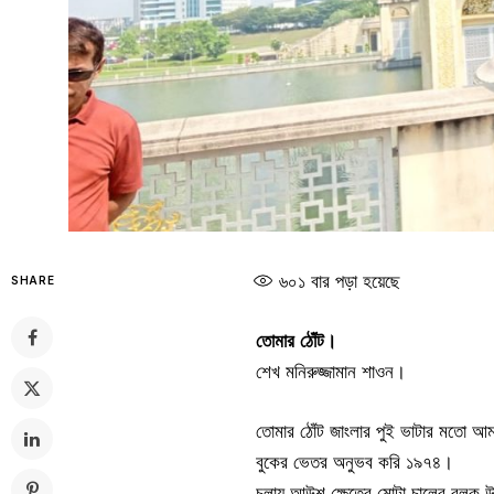
৬০১
বার পড়া হয়েছে
SHARE
তোমার ঠোঁট।
শেখ মনিরুজ্জামান শাওন।
তোমার ঠোঁট জাংলার পুই ভাটার মতো আম
বুকের ভেতর অনুভব করি ১৯৭৪।
চুলায় আউশ ক্ষেতের মোটা চালের বলক উ