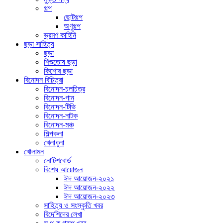
গল্প
ছোটগল্প
অণুগল্প
ভ্রমণ কাহিনি
ছড়া সাহিত্য
ছড়া
শিশুতোষ ছড়া
কিশোর ছড়া
বিনোদন বিচিত্রা
বিনোদন-চলচিত্র
বিনোদন-গান
বিনোদন-টিভি
বিনোদন-নাটক
বিনোদন-মঞ্চ
শিল্পকলা
খেলাধুলা
খোলামন
নোটিশবোর্ড
বিশেষ আয়োজন
ঈদ আয়োজন-২০২১
ঈদ আয়োজন-২০২২
ঈদ আয়োজন-২০২৩
সাহিত্য ও সংস্কৃতি খবর
বিদেশিদের লেখা