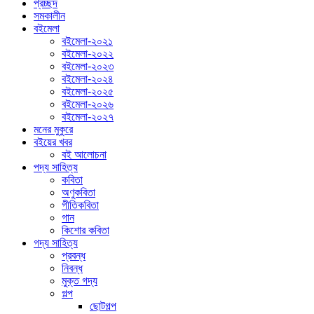
প্রচ্ছদ
সমকালীন
বইমেলা
বইমেলা-২০২১
বইমেলা-২০২২
বইমেলা-২০২৩
বইমেলা-২০২৪
বইমেলা-২০২৫
বইমেলা-২০২৬
বইমেলা-২০২৭
মনের মুকুরে
বইয়ের খবর
বই আলোচনা
পদ্য সাহিত্য
কবিতা
অণুকবিতা
গীতিকবিতা
গান
কিশোর কবিতা
গদ্য সাহিত্য
প্রবন্ধ
নিবন্ধ
মুক্ত গদ্য
গল্প
ছোটগল্প