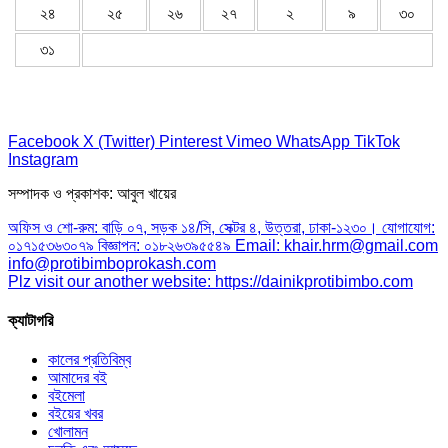
২৪
২৫
২৬
২৭
২
৯
৩০
৩১
Facebook
X (Twitter)
Pinterest
Vimeo
WhatsApp
TikTok
Instagram
সম্পাদক ও প্রকাশক: আবুল খায়ের
অফিস ও শো-রুম: বাড়ি ০৭, সড়ক ১৪/সি, সেক্টর ৪, উত্তরা, ঢাকা-১২৩০। যোগাযোগ:
০১৭১৫৩৬৩০৭৯ বিজ্ঞাপন: ০১৮২৬৩৯৫৫৪৯ Email: khair.hrm@gmail.com
info@protibimboprokash.com
Plz visit our another website: https://dainikprotibimbo.com
ক্যাটাগরি
কালের প্রতিবিম্ব
আমাদের বই
বইমেলা
বইয়ের খবর
খোলামন