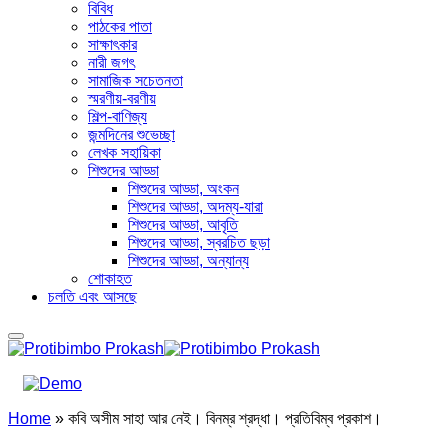
বিবিধ
পাঠকের পাতা
সাক্ষাৎকার
নারী জগৎ
সামাজিক সচেতনতা
স্মরণীয়-বরণীয়
শিল্প-বাণিজ্য
জন্মদিনের শুভেচ্ছা
লেখক সহায়িকা
শিশুদের আড্ডা
শিশুদের আড্ডা, অংকন
শিশুদের আড্ডা, অদম্য-যারা
শিশুদের আড্ডা, আবৃতি
শিশুদের আড্ডা, স্বরচিত ছড়া
শিশুদের আড্ডা, অন্যান্য
শোকাহত
চলতি এবং আসছে
Home
»
কবি অসীম সাহা আর নেই। বিনম্র শ্রদ্ধা। প্রতিবিম্ব প্রকাশ।