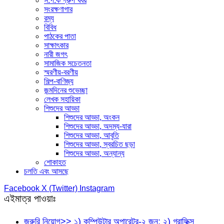
স.প.ক গ্রুপ খবর
সংরক্ষণাগার
রম্য
বিবিধ
পাঠকের পাতা
সাক্ষাৎকার
নারী জগৎ
সামাজিক সচেতনতা
স্মরণীয়-বরণীয়
শিল্প-বাণিজ্য
জন্মদিনের শুভেচ্ছা
লেখক সহায়িকা
শিশুদের আড্ডা
শিশুদের আড্ডা, অংকন
শিশুদের আড্ডা, অদম্য-যারা
শিশুদের আড্ডা, আবৃতি
শিশুদের আড্ডা, স্বরচিত ছড়া
শিশুদের আড্ডা, অন্যান্য
শোকাহত
চলতি এবং আসছে
Facebook
X (Twitter)
Instagram
এইমাত্র পাওয়াঃ
জরুরি নিয়োগ>> ১) কম্পিউটার অপারেটর-২ জন; ২) গ্রাফিক্স