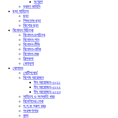
অণুগল্প
ভ্রমণ কাহিনি
ছড়া সাহিত্য
ছড়া
শিশুতোষ ছড়া
কিশোর ছড়া
বিনোদন বিচিত্রা
বিনোদন-চলচিত্র
বিনোদন-গান
বিনোদন-টিভি
বিনোদন-নাটক
বিনোদন-মঞ্চ
শিল্পকলা
খেলাধুলা
খোলামন
নোটিশবোর্ড
বিশেষ আয়োজন
ঈদ আয়োজন-২০২১
ঈদ আয়োজন-২০২২
ঈদ আয়োজন-২০২৩
সাহিত্য ও সংস্কৃতি খবর
বিদেশিদের লেখা
স.প.ক গ্রুপ খবর
সংরক্ষণাগার
রম্য