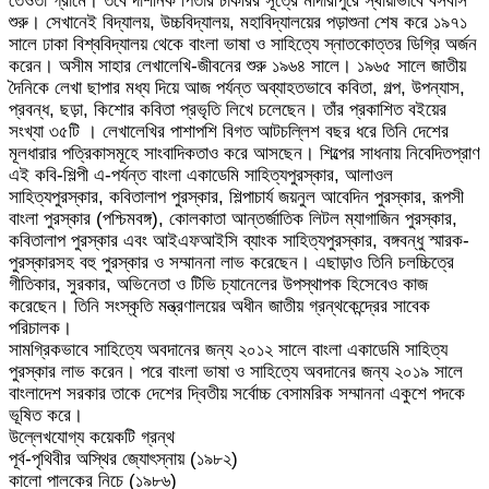
তেওতা গ্রামে। তবে দার্শনিক পিতার চাকরির সূত্রে মাদারীপুরে স্থায়ীভাবে বসবাস
শুরু। সেখানেই বিদ্যালয়, উচ্চবিদ্যালয়, মহাবিদ্যালয়ের পড়াশুনা শেষ করে ১৯৭১
সালে ঢাকা বিশ্ববিদ্যালয় থেকে বাংলা ভাষা ও সাহিত্যে স্নাতকোত্তর ডিগ্রি অর্জন
করেন। অসীম সাহার লেখালেখি-জীবনের শুরু ১৯৬৪ সালে। ১৯৬৫ সালে জাতীয়
দৈনিকে লেখা ছাপার মধ্য দিয়ে আজ পর্যন্ত অব্যাহতভাবে কবিতা, গল্প, উপন্যাস,
প্রবন্ধ, ছড়া, কিশাের কবিতা প্রভৃতি লিখে চলেছেন। তাঁর প্রকাশিত বইয়ের
সংখ্যা ৩৫টি । লেখালেখির পাশাপশি বিগত আটচল্লিশ বছর ধরে তিনি দেশের
মূলধারার পত্রিকাসমূহে সাংবাদিকতাও করে আসছেন। শিল্পের সাধনায় নিবেদিতপ্রাণ
এই কবি-শিল্পী এ-পর্যন্ত বাংলা একাডেমি সাহিত্যপুরস্কার, আলাওল
সাহিত্যপুরস্কার, কবিতালাপ পুরস্কার, শিল্পাচার্য জয়নুল আবেদিন পুরস্কার, রূপসী
বাংলা পুরস্কার (পশ্চিমবঙ্গ), কোলকাতা আন্তর্জাতিক লিটল ম্যাগাজিন পুরস্কার,
কবিতালাপ পুরস্কার এবং আইএফআইসি ব্যাংক সাহিত্যপুরস্কার, বঙ্গবন্ধু স্মারক-
পুরস্কারসহ বহু পুরস্কার ও সম্মাননা লাভ করেছেন। এছাড়াও তিনি চলচ্চিত্রে
গীতিকার, সুরকার, অভিনেতা ও টিভি চ্যানেলের উপস্থাপক হিসেবেও কাজ
করেছেন। তিনি সংস্কৃতি মন্ত্রণালয়ের অধীন জাতীয় গ্রন্থকেন্দ্রের সাবেক
পরিচালক।
সামগ্রিকভাবে সাহিত্যে অবদানের জন্য ২০১২ সালে বাংলা একাডেমি সাহিত্য
পুরস্কার লাভ করেন। পরে বাংলা ভাষা ও সাহিত্যে অবদানের জন্য ২০১৯ সালে
বাংলাদেশ সরকার তাকে দেশের দ্বিতীয় সর্বোচ্চ বেসামরিক সম্মাননা একুশে পদকে
ভূষিত করে।
উল্লেখযোগ্য কয়েকটি গ্রন্থ
পূর্ব-পৃথিবীর অস্থির জ্যোৎস্নায় (১৯৮২)
কালো পালকের নিচে (১৯৮৬)