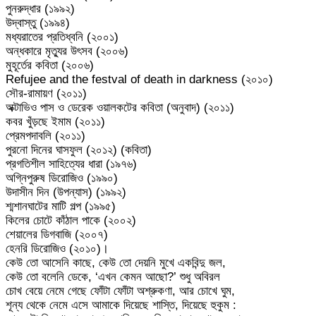
পুনরুদ্ধার (১৯৯২)
উদ্বাস্তু (১৯৯৪)
মধ্যরাতের প্রতিধ্বনি (২০০১)
অন্ধকারে মৃত্যুর উৎসব (২০০৬)
মুহূর্তের কবিতা (২০০৬)
Refujee and the festval of death in darkness (২০১০)
সৌর-রামায়ণ (২০১১)
অক্টাভিও পাস ও ডেরেক ওয়ালকটের কবিতা (অনুবাদ) (২০১১)
কবর খুঁড়ছে ইমাম (২০১১)
প্রেমপদাবলি (২০১১)
পুরনো দিনের ঘাসফুল (২০১২) (কবিতা)
প্রগতিশীল সাহিত্যের ধারা (১৯৭৬)
অগ্নিপুরুষ ডিরোজিও (১৯৯০)
উদাসীন দিন (উপন্যাস) (১৯৯২)
শ্মশানঘাটের মাটি গল্প (১৯৯৫)
কিলের চোটে কাঁঠাল পাকে (২০০২)
শেয়ালের ডিগবাজি (২০০৭)
হেনরি ডিরোজিও (২০১০)।
কেউ তো আসেনি কাছে, কেউ তো দেয়নি মুখে একবিন্দু জল,
কেউ তো বলেনি ডেকে, ‘এখন কেমন আছো?’ শুধু অবিরল
চোখ বেয়ে নেমে গেছে ফোঁটা ফোঁটা অশ্রুকণা, আর চোখে ঘুম,
শূন্য থেকে নেমে এসে আমাকে দিয়েছে শাস্তি, দিয়েছে হুকুম :