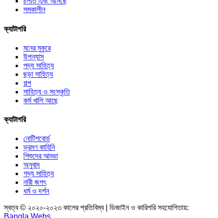
চলতি এবং আসছে
সমকালীন
ক্যাটাগরি
মনের মুকুরে
উপন্যাস
পদ্য সাহিত্য
ছড়া সাহিত্য
গল্প
সাহিত্য ও সংস্কৃতি
কর্ম খালি আছে
ক্যাটাগরি
নোটিশবোর্ড
ভ্রমণ কাহিনি
শিশুদের আড্ডা
অনুবাদ
গদ্য সাহিত্য
নারী জগৎ
ধর্ম ও দর্শন
স্বত্ব © ২০২০-২০২৩ কালের প্রতিবিম্ব | ডিজাইন ও কারিগরি সহযোগিতায়:
Bangla Webs
.