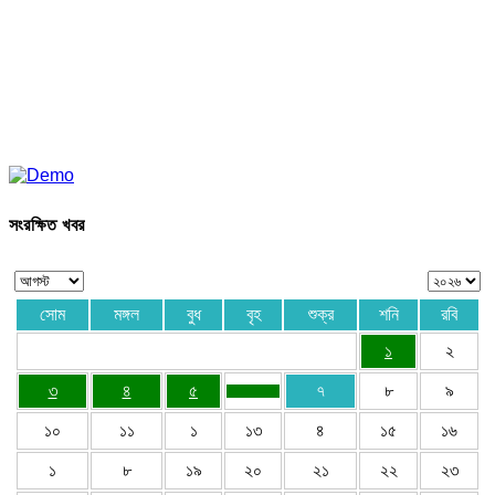
সংরক্ষিত খবর
সোম
মঙ্গল
বুধ
বৃহ
শুক্র
শনি
রবি
১
২
৩
৪
৫
৭
৮
৯
১০
১১
১
১৩
৪
১৫
১৬
১
৮
১৯
২০
২১
২২
২৩