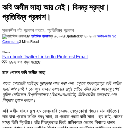
কবি অসীম সাহা আর নেই। বিনম্র শ্রদ্ধা।
প্রতিবিম্ব প্রকাশ।
সৃজনশীল বই প্রকাশ করলে, প্রতিবিম্ব প্রকাশ।
By
প্রতিবিম্ব প্রকাশ
জুন ১৮, ২০২৪
Updated:
জুন ২৩, ২০২৪
No
স্মরণীয়-বরণীয়
Comments
3 Mins Read
Share
Facebook
Twitter
LinkedIn
Pinterest
Email
৬৯৭
বার পড়া হয়েছে
চলে গেলেন কবি অসীম সাহা:
বাংলা একাডেমি সাহিত্য পুরস্কার লাভ করা এবং একুশে পদকপ্রাপ্ত কবি অসীম
সাহা আর নেই। ১৮ জুন ২০২৪ মঙ্গলবার দুপুর পৌনে ২টার দিকে বঙ্গবন্ধু শেখ
মুজিব মেডিকেল বিশ্ববিদ্যালয়ে (বিএসএমএমইউ) চিকিৎসাধীন অবস্থায় শেষ
নিশ্বাস ত্যাগ করেন।
কবি অসীম সাহার জন্ম ২০ ফেব্রুয়ারি ১৯৪৯, নেত্রকোনা শহরের মামাবাড়িতে।
তার বাবা প্রয়াত অখিল বন্ধু সাহা, মা প্রয়াত প্রভা রানী সাহা। ছয় ভাই-বােনের
মধ্যে তিনি দ্বিতীয়। তাঁর পিতপুরুষের ভিটে মানিকগঞ্জ জেলার শিবালয় থানার