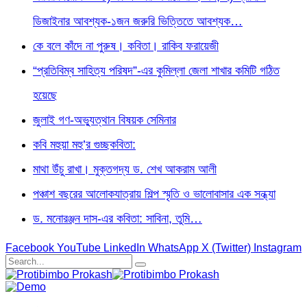
ডিজাইনার আবশ্যক-১জন জরুরি ভিত্তিতে আবশ্যক…
কে বলে কাঁদে না পুরুষ। কবিতা। রাকিব ফরায়েজী
“প্রতিবিম্ব সাহিত্য পরিষদ”-এর কুমিল্লা জেলা শাখার কমিটি গঠিত
হয়েছে
জুলাই গণ-অভ্যুত্থান বিষয়ক সেমিনার
কবি মহুয়া মহু’র গুচ্ছকবিতা:
মাথা উঁচু রাখা। মুক্তগদ্য ড. শেখ আকরাম আলী
পঞ্চাশ বছরের আলোকযাত্রায় শিল্প স্মৃতি ও ভালোবাসার এক সন্ধ্যা
ড. মনোরঞ্জন দাস-এর কবিতা: সাবিনা, তুমি…
Facebook
YouTube
LinkedIn
WhatsApp
X (Twitter)
Instagram