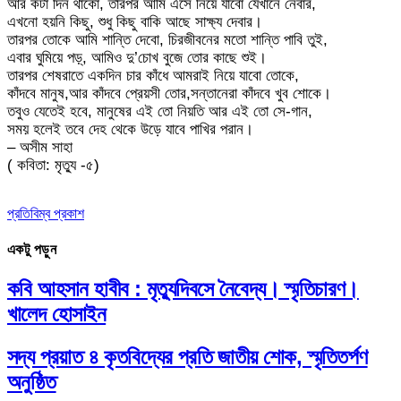
আর কটা দিন থাকো, তারপর আমি এসে নিয়ে যাবো যেখানে নেবার,
এখনো হয়নি কিছু, শুধু কিছু বাকি আছে সাক্ষ্য দেবার।
তারপর তোকে আমি শান্তি দেবো, চিরজীবনের মতো শান্তি পাবি তুই,
এবার ঘুমিয়ে পড়্, আমিও দু’চোখ বুজে তোর কাছে শুই।
তারপর শেষরাতে একদিন চার কাঁধে আমরাই নিয়ে যাবো তোকে,
কাঁদবে মানুষ,আর কাঁদবে প্রেয়সী তোর,সন্তানেরা কাঁদবে খুব শোকে।
তবুও যেতেই হবে, মানুষের এই তো নিয়তি আর এই তো সে-গান,
সময় হলেই তবে দেহ থেকে উড়ে যাবে পাখির পরান।
– অসীম সাহা
( কবিতা: মৃত্যু -৫)
প্রতিবিম্ব প্রকাশ
একটু পড়ুন
কবি আহসান হাবীব : মৃত্যুদিবসে নৈবেদ্য। স্মৃতিচারণ।
খালেদ হোসাইন
সদ্য প্রয়াত ৪ কৃতবিদ্যের প্রতি জাতীয় শোক, স্মৃতিতর্পণ
অনুষ্ঠিত