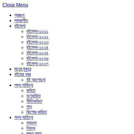
Close Menu
প্রচ্ছদ
সমকালীন
বইমেলা
বইমেলা-২০২১
বইমেলা-২০২২
বইমেলা-২০২৩
বইমেলা-২০২৪
বইমেলা-২০২৫
বইমেলা-২০২৬
বইমেলা-২০২৭
মনের মুকুরে
বইয়ের খবর
বই আলোচনা
পদ্য সাহিত্য
কবিতা
অণুকবিতা
গীতিকবিতা
গান
কিশোর কবিতা
গদ্য সাহিত্য
প্রবন্ধ
নিবন্ধ
মুক্ত গদ্য