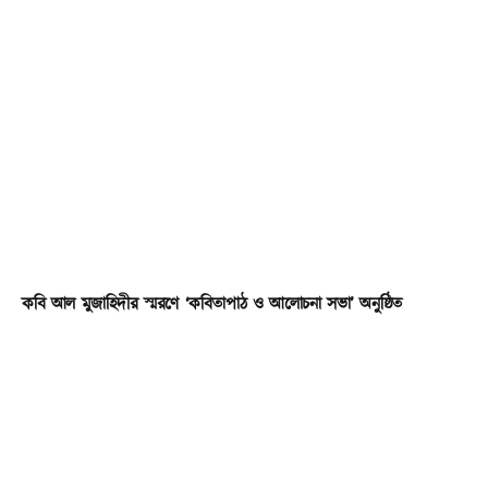
কবি আল মুজাহিদীর স্মরণে ‘কবিতাপাঠ ও আলোচনা সভা’ অনুষ্ঠিত