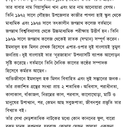
তার বাবার নাম গিয়াসুদ্দিন খান এবং মার নাম আনোয়ারা বেগম।
তিনি ১৯৭২ সালে লৌহজং উপজেলার কাজীর পাগলা হাই স্কুল থেকে
মাধ্যমিক এবং ১৯৭৪ সালে তৎকালীন জগন্নাথ কলেজ বর্তমানে
জগন্নাথ বিশ্ববিদ্যালয় থেকে উচ্চমাধ্যমিক পরীক্ষায় উত্তীর্ণ হন। তিনি
১৯৭৯ সালে জগন্নাথ কলেজ থেকেই স্নাতক (সম্মান) সম্পূর্ণ করেন।
ইমদাদুল হক মিলন লেখক হিসেবে এপার-ওপার দুই বাংলায়ই তুমুল
জনপ্রিয়। দুই বাংলায়ই তার ‘নূরজাহান’ উপন্যাসটি ব্যাপক আলোড়ন
সৃষ্টি করেছে। বর্তমানে তিনি দৈনিক কালের কণ্ঠের সম্পাদক
হিসেবে কর্মরত আছেন।
ব্যক্তিজীবনে ইমদাদুল হক মিলন বিবাহিত এবং দুই সন্তানের জনক।
তাঁর প্রকাশিত গ্রন্থের সংখ্যা প্রায় ২ শতাধিক। অধিবাস, পরাধীনতা,
কালাকাল, বাঁকাজল, নিরন্নের কাল, পরবাস, কালোঘোড়া, মাটি ও
মানুষের উপাখ্যান, পর, কেমন আছ সবুজপাতা, জীবনপুর প্রভৃতি তার
বিখ্যাত বই।
তাঁর লেখা দেড়শতাধিক নাটকের মধ্যে কোন কাননের ফুল, বারো
রকম মানুষ, রূপনগর, যুবরাজ, কোথায় সেজন, আলতা, একজনা,