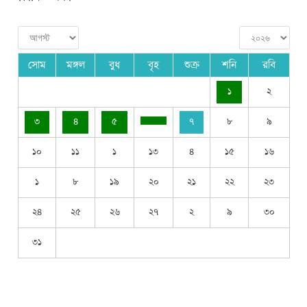
সোম
মঙ্গল
বুধ
বৃহ
শুক্র
শনি
রবি
১
২
৩
৪
৫
৭
৮
৯
১০
১১
১
১৩
৪
১৫
১৬
১
৮
১৯
২০
২১
২২
২৩
২৪
২৫
২৬
২৭
২
৯
৩০
৩১