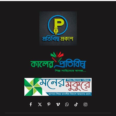
Facebook
X
Pinterest
Vimeo
WhatsApp
TikTok
Instagram
(Twitter)