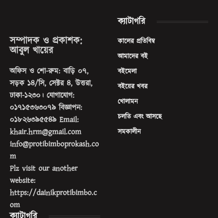
ক্যাটাগরি
সম্পাদক ও প্রকাশক:
কালের প্রতিবিম্ব
আবুল খায়ের
আমাদের বই
অফিস ও শো-রুম: বাড়ি ০৭,
বইমেলা
সড়ক ১৪/সি, সেক্টর ৪, উত্তরা,
বইয়ের খবর
ঢাকা-১২৩০। যোগাযোগ:
খোলামন
০১৭১৫৩৬৩০৭৯ বিজ্ঞাপন:
চলতি এবং আসছে
০১৮২৬৩৯৫৫৪৯ Email:
khair.hrm@gmail.com
সমকালীন
info@protibimboprokash.co
m
Plz visit our another
website:
https://dainikprotibimbo.c
om
ক্যাটাগরি