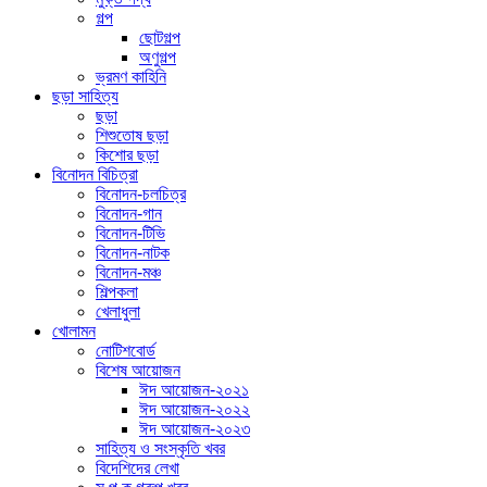
গল্প
ছোটগল্প
অণুগল্প
ভ্রমণ কাহিনি
ছড়া সাহিত্য
ছড়া
শিশুতোষ ছড়া
কিশোর ছড়া
বিনোদন বিচিত্রা
বিনোদন-চলচিত্র
বিনোদন-গান
বিনোদন-টিভি
বিনোদন-নাটক
বিনোদন-মঞ্চ
শিল্পকলা
খেলাধুলা
খোলামন
নোটিশবোর্ড
বিশেষ আয়োজন
ঈদ আয়োজন-২০২১
ঈদ আয়োজন-২০২২
ঈদ আয়োজন-২০২৩
সাহিত্য ও সংস্কৃতি খবর
বিদেশিদের লেখা