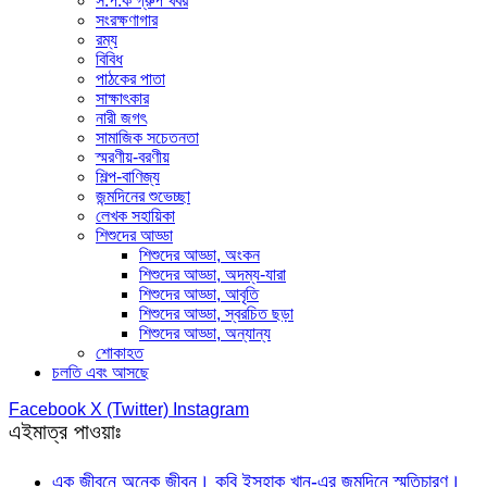
স.প.ক গ্রুপ খবর
সংরক্ষণাগার
রম্য
বিবিধ
পাঠকের পাতা
সাক্ষাৎকার
নারী জগৎ
সামাজিক সচেতনতা
স্মরণীয়-বরণীয়
শিল্প-বাণিজ্য
জন্মদিনের শুভেচ্ছা
লেখক সহায়িকা
শিশুদের আড্ডা
শিশুদের আড্ডা, অংকন
শিশুদের আড্ডা, অদম্য-যারা
শিশুদের আড্ডা, আবৃতি
শিশুদের আড্ডা, স্বরচিত ছড়া
শিশুদের আড্ডা, অন্যান্য
শোকাহত
চলতি এবং আসছে
Facebook
X (Twitter)
Instagram
এইমাত্র পাওয়াঃ
এক জীবনে অনেক জীবন। কবি ইসহাক খান-এর জন্মদিনে স্মৃতিচারণ।