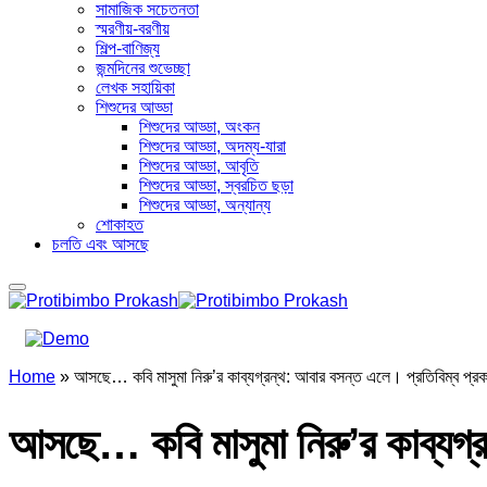
সামাজিক সচেতনতা
স্মরণীয়-বরণীয়
শিল্প-বাণিজ্য
জন্মদিনের শুভেচ্ছা
লেখক সহায়িকা
শিশুদের আড্ডা
শিশুদের আড্ডা, অংকন
শিশুদের আড্ডা, অদম্য-যারা
শিশুদের আড্ডা, আবৃতি
শিশুদের আড্ডা, স্বরচিত ছড়া
শিশুদের আড্ডা, অন্যান্য
শোকাহত
চলতি এবং আসছে
Home
»
আসছে… কবি মাসুমা নিরু’র কাব্যগ্রন্থ: আবার বসন্ত এলে। প্রতিবিম্ব প্
আসছে… কবি মাসুমা নিরু’র কাব্যগ্