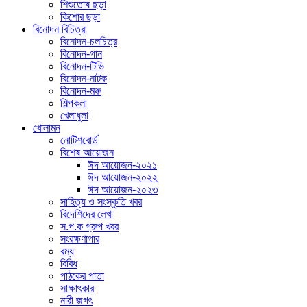
শিশুতোষ ছড়া
কিশোর ছড়া
বিনোদন বিচিত্রা
বিনোদন-চলচিত্র
বিনোদন-গান
বিনোদন-টিভি
বিনোদন-নাটক
বিনোদন-মঞ্চ
শিল্পকলা
খেলাধুলা
খোলামন
নোটিশবোর্ড
বিশেষ আয়োজন
ঈদ আয়োজন-২০২১
ঈদ আয়োজন-২০২২
ঈদ আয়োজন-২০২৩
সাহিত্য ও সংস্কৃতি খবর
বিদেশিদের লেখা
স.প.ক গ্রুপ খবর
সংরক্ষণাগার
রম্য
বিবিধ
পাঠকের পাতা
সাক্ষাৎকার
নারী জগৎ