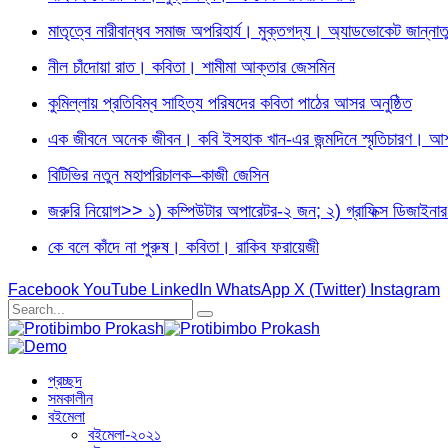
মাতৃত্বে নারীবান্ধব সমাজ অপরিহার্য। মুক্তগদ্য। অ্যাডভোকেট জান্নাত
নীল চাঁদোয়া রাত। কবিতা। শামীমা আক্তার জেসমিন
কুমিল্লায় প্রতিবিম্ব সাহিত্য পরিষদের কবিতা পাঠের আসর অনুষ্ঠিত
এক জীবনে অনেক জীবন। কবি ইসহাক খান-এর জন্মদিনে স্মৃতিচারণ। আশফ
বিটিভির নতুন মহাপরিচালক–কাজী জেসিন
জরুরি নিয়োগ>> ১) কম্পিউটার অপারেটর-২ জন; ২) গ্রাফিক্স ডিজা
কে বলে কাঁদে না পুরুষ। কবিতা। রাকিব ফরায়েজী
Facebook
YouTube
LinkedIn
WhatsApp
X (Twitter)
Instagram
প্রচ্ছদ
সমকালীন
বইমেলা
বইমেলা-২০২১