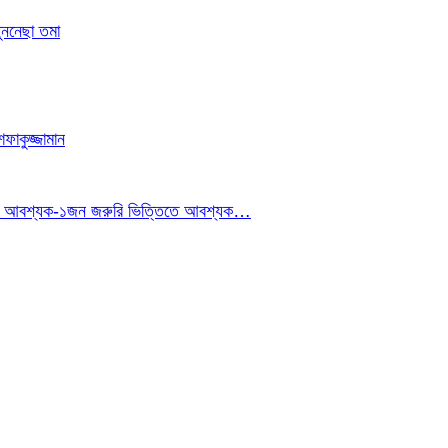
ুননেছা তমা
াকুজ্জামান
ইনার আবশ্যক-১জন জরুরি ভিত্তিতে আবশ্যক…