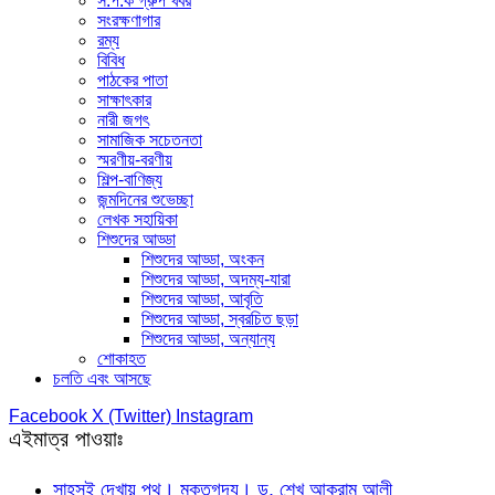
স.প.ক গ্রুপ খবর
সংরক্ষণাগার
রম্য
বিবিধ
পাঠকের পাতা
সাক্ষাৎকার
নারী জগৎ
সামাজিক সচেতনতা
স্মরণীয়-বরণীয়
শিল্প-বাণিজ্য
জন্মদিনের শুভেচ্ছা
লেখক সহায়িকা
শিশুদের আড্ডা
শিশুদের আড্ডা, অংকন
শিশুদের আড্ডা, অদম্য-যারা
শিশুদের আড্ডা, আবৃতি
শিশুদের আড্ডা, স্বরচিত ছড়া
শিশুদের আড্ডা, অন্যান্য
শোকাহত
চলতি এবং আসছে
Facebook
X (Twitter)
Instagram
এইমাত্র পাওয়াঃ
সাহসই দেখায় পথ। মুক্তগদ্য। ড. শেখ আকরাম আলী