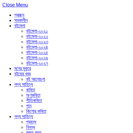
Close Menu
প্রচ্ছদ
সমকালীন
বইমেলা
বইমেলা-২০২১
বইমেলা-২০২২
বইমেলা-২০২৩
বইমেলা-২০২৪
বইমেলা-২০২৫
বইমেলা-২০২৬
বইমেলা-২০২৭
মনের মুকুরে
বইয়ের খবর
বই আলোচনা
পদ্য সাহিত্য
কবিতা
অণুকবিতা
গীতিকবিতা
গান
কিশোর কবিতা
গদ্য সাহিত্য
প্রবন্ধ
নিবন্ধ
মুক্ত গদ্য