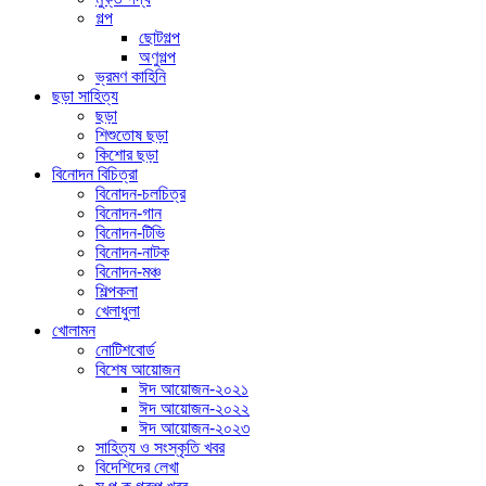
গল্প
ছোটগল্প
অণুগল্প
ভ্রমণ কাহিনি
ছড়া সাহিত্য
ছড়া
শিশুতোষ ছড়া
কিশোর ছড়া
বিনোদন বিচিত্রা
বিনোদন-চলচিত্র
বিনোদন-গান
বিনোদন-টিভি
বিনোদন-নাটক
বিনোদন-মঞ্চ
শিল্পকলা
খেলাধুলা
খোলামন
নোটিশবোর্ড
বিশেষ আয়োজন
ঈদ আয়োজন-২০২১
ঈদ আয়োজন-২০২২
ঈদ আয়োজন-২০২৩
সাহিত্য ও সংস্কৃতি খবর
বিদেশিদের লেখা