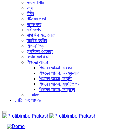
সংরক্ষণাগার
রম্য
বিবিধ
পাঠকের পাতা
সাক্ষাৎকার
নারী জগৎ
সামাজিক সচেতনতা
স্মরণীয়-বরণীয়
শিল্প-বাণিজ্য
জন্মদিনের শুভেচ্ছা
লেখক সহায়িকা
শিশুদের আড্ডা
শিশুদের আড্ডা, অংকন
শিশুদের আড্ডা, অদম্য-যারা
শিশুদের আড্ডা, আবৃতি
শিশুদের আড্ডা, স্বরচিত ছড়া
শিশুদের আড্ডা, অন্যান্য
শোকাহত
চলতি এবং আসছে