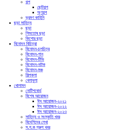
গল্প
ছোটগল্প
অণুগল্প
ভ্রমণ কাহিনি
ছড়া সাহিত্য
ছড়া
শিশুতোষ ছড়া
কিশোর ছড়া
বিনোদন বিচিত্রা
বিনোদন-চলচিত্র
বিনোদন-গান
বিনোদন-টিভি
বিনোদন-নাটক
বিনোদন-মঞ্চ
শিল্পকলা
খেলাধুলা
খোলামন
নোটিশবোর্ড
বিশেষ আয়োজন
ঈদ আয়োজন-২০২১
ঈদ আয়োজন-২০২২
ঈদ আয়োজন-২০২৩
সাহিত্য ও সংস্কৃতি খবর
বিদেশিদের লেখা
স.প.ক গ্রুপ খবর