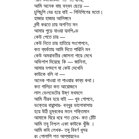
আমি অনেক বাহু বন্ধন ছেড়ে —
চুপিচুপি বের হয়ে যাই – গিনিপিগের মতো।
হাজার হাজার আলিঙ্গনে
বন্দী করতে চায় অগণিত মন
আমার পুড়ে যাওয়া হৃদপিণ্ড
কেউ পেতে চায় —
কেউ নিতে চায় হাতিয়ে সংগোপনে,
কত ব্যর্থতায় আমি দিতে পারিনি মন
কেউ অমরাবতীর জোসনা গায়ে মেখে
অভিশাপ দিয়েছে কি — জানিনা,
আমার দগদগে ঘা কেউ দেখেনি
কাউকে বলি না —
অনেক পাওয়া না পাওয়ার কাব্য কথা।
কত গালিচা কত আয়োজনে
লাল ভেলভেটের উষ্ণ মখমলে
আমি নীরব হয়ে যাই — খুব গোপনে,
ভক্তের বারান্দায়- বন্ধুর ভালোবাসায়
হয়ে উঠি চুম্বকের মতন শক্তিমান
আমাকে ঘিরে ধরে শত চোখ- কত ঠোঁট
আমি তবু নিশ্চল একা কাউকে খুঁজি ।
আমি কবি লেখক- তবু বিবর্ণ ধূসর
রং গোলাপি শত আপ্যায়নেও