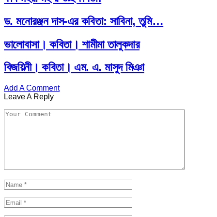
ড. মনোরঞ্জন দাস-এর কবিতা: সাবিনা, তুমি…
ভালোবাসা। কবিতা। শামীমা তালুকদার
বিজয়িনী। কবিতা। এম. এ. মাসুদ মিঞা
Add A Comment
Leave A Reply