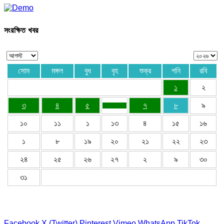
সংরক্ষিত খবর
সোম
মঙ্গল
বুধ
বৃহ
শুক্র
শনি
রবি
১
২
৩
৪
৫
৭
৮
৯
১০
১১
১
১৩
৪
১৫
১৬
১
৮
১৯
২০
২১
২২
২৩
২৪
২৫
২৬
২৭
২
৯
৩০
৩১
Facebook
X (Twitter)
Pinterest
Vimeo
WhatsApp
TikTok