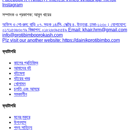
Instagram
সম্পাদক ও প্রকাশক: আবুল খায়ের
অফিস ও শো-রুম: বাড়ি ০৭, সড়ক ১৪/সি, সেক্টর ৪, উত্তরা, ঢাকা-১২৩০। যোগাযোগ:
০১৭১৫৩৬৩০৭৯ বিজ্ঞাপন: ০১৮২৬৩৯৫৫৪৯ Email: khair.hrm@gmail.com
info@protibimboprokash.com
Plz visit our another website: https://dainikprotibimbo.com
ক্যাটাগরি
কালের প্রতিবিম্ব
আমাদের বই
বইমেলা
বইয়ের খবর
খোলামন
চলতি এবং আসছে
সমকালীন
ক্যাটাগরি
মনের মুকুরে
উপন্যাস
পদ্য সাহিত্য