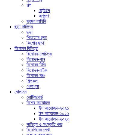
গল্প
ছোটগল্প
অণুগল্প
ভ্রমণ কাহিনি
ছড়া সাহিত্য
ছড়া
শিশুতোষ ছড়া
কিশোর ছড়া
বিনোদন বিচিত্রা
বিনোদন-চলচিত্র
বিনোদন-গান
বিনোদন-টিভি
বিনোদন-নাটক
বিনোদন-মঞ্চ
শিল্পকলা
খেলাধুলা
খোলামন
নোটিশবোর্ড
বিশেষ আয়োজন
ঈদ আয়োজন-২০২১
ঈদ আয়োজন-২০২২
ঈদ আয়োজন-২০২৩
সাহিত্য ও সংস্কৃতি খবর
বিদেশিদের লেখা