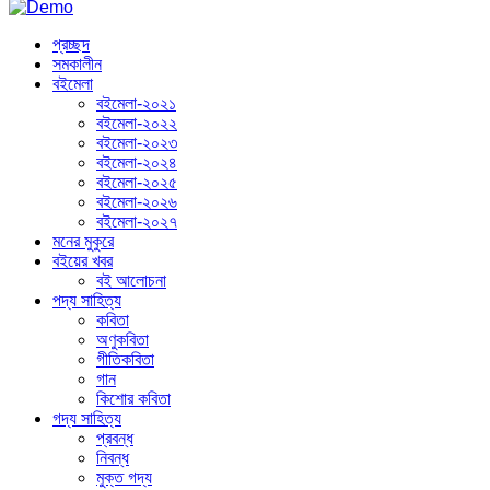
প্রচ্ছদ
সমকালীন
বইমেলা
বইমেলা-২০২১
বইমেলা-২০২২
বইমেলা-২০২৩
বইমেলা-২০২৪
বইমেলা-২০২৫
বইমেলা-২০২৬
বইমেলা-২০২৭
মনের মুকুরে
বইয়ের খবর
বই আলোচনা
পদ্য সাহিত্য
কবিতা
অণুকবিতা
গীতিকবিতা
গান
কিশোর কবিতা
গদ্য সাহিত্য
প্রবন্ধ
নিবন্ধ
মুক্ত গদ্য