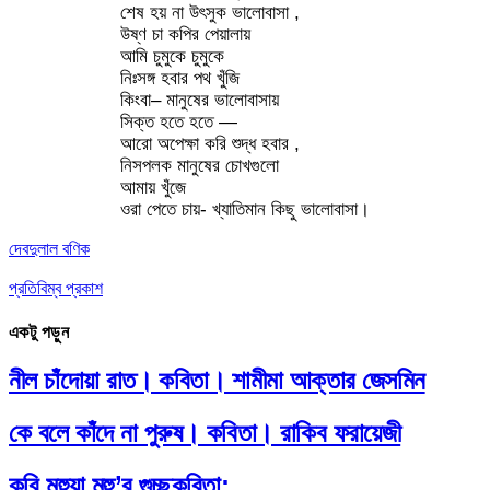
শেষ হয় না উৎসুক ভালোবাসা ,
উষ্ণ চা কপির পেয়ালায়
আমি চুমুকে চুমুকে
নিঃসঙ্গ হবার পথ খুঁজি
কিংবা– মানুষের ভালোবাসায়
সিক্ত হতে হতে —
আরো অপেক্ষা করি শুদ্ধ হবার ,
নিসপলক মানুষের চোখগুলো
আমায় খুঁজে
ওরা পেতে চায়- খ্যাতিমান কিছু ভালোবাসা।
দেবদুলাল বণিক
প্রতিবিম্ব প্রকাশ
একটু পড়ুন
নীল চাঁদোয়া রাত। কবিতা। শামীমা আক্তার জেসমিন
কে বলে কাঁদে না পুরুষ। কবিতা। রাকিব ফরায়েজী
কবি মহুয়া মহু’র গুচ্ছকবিতা: