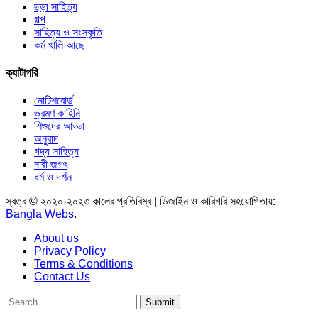
ছড়া সাহিত্য
গল্প
সাহিত্য ও সংস্কৃতি
কর্ম খালি আছে
ক্যাটাগরি
নোটিশবোর্ড
ভ্রমণ কাহিনি
শিশুদের আড্ডা
অনুবাদ
গদ্য সাহিত্য
নারী জগৎ
ধর্ম ও দর্শন
স্বত্ব © ২০২০-২০২৩ কালের প্রতিবিম্ব | ডিজাইন ও কারিগরি সহযোগিতায়:
Bangla Webs
.
About us
Privacy Policy
Terms & Conditions
Contact Us
Submit