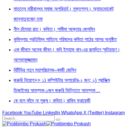
মাতৃত্বে নারীবান্ধব সমাজ অপরিহার্য। মুক্তগদ্য। অ্যাডভোকেট
জান্নাতুননেছা তমা
নীল চাঁদোয়া রাত। কবিতা। শামীমা আক্তার জেসমিন
কুমিল্লায় প্রতিবিম্ব সাহিত্য পরিষদের কবিতা পাঠের আসর অনুষ্ঠিত
এক জীবনে অনেক জীবন। কবি ইসহাক খান-এর জন্মদিনে স্মৃতিচারণ।
আশফাকুজ্জামান
বিটিভির নতুন মহাপরিচালক–কাজী জেসিন
জরুরি নিয়োগ>> ১) কম্পিউটার অপারেটর-২ জন; ২) গ্রাফিক্স
ডিজাইনার আবশ্যক-১জন জরুরি ভিত্তিতে আবশ্যক…
কে বলে কাঁদে না পুরুষ। কবিতা। রাকিব ফরায়েজী
Facebook
YouTube
LinkedIn
WhatsApp
X (Twitter)
Instagram