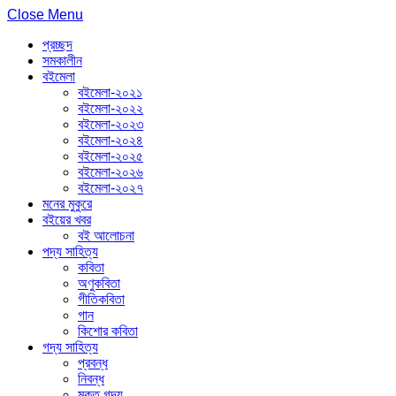
Close Menu
প্রচ্ছদ
সমকালীন
বইমেলা
বইমেলা-২০২১
বইমেলা-২০২২
বইমেলা-২০২৩
বইমেলা-২০২৪
বইমেলা-২০২৫
বইমেলা-২০২৬
বইমেলা-২০২৭
মনের মুকুরে
বইয়ের খবর
বই আলোচনা
পদ্য সাহিত্য
কবিতা
অণুকবিতা
গীতিকবিতা
গান
কিশোর কবিতা
গদ্য সাহিত্য
প্রবন্ধ
নিবন্ধ
মুক্ত গদ্য