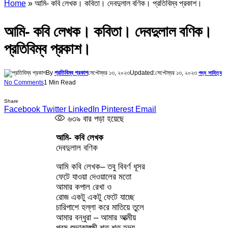
Home
»
আমি- কবি লেখক। কবিতা। দেবদুলাল বণিক। প্রতিবিম্ব প্রকাশ।
আমি- কবি লেখক। কবিতা। দেবদুলাল বণিক।
প্রতিবিম্ব প্রকাশ।
By
প্রতিবিম্ব প্রকাশ
সেপ্টেম্বর ১৩, ২০২৩
Updated:
সেপ্টেম্বর ১৩, ২০২৩
পদ্য সাহিত্য
No Comments
1 Min Read
Share
Facebook
Twitter
LinkedIn
Pinterest
Email
৬৩৯
বার পড়া হয়েছে
আমি- কবি লেখক
দেবদুলাল বণিক
আমি কবি লেখক– তবু বিবর্ণ ধূসর
ফেটে যাওয়া দেওয়ালের মতো
আমার কপাল রেখা ও
রোজ একটু একটু ফেটে যাচ্ছে
চারিপাশে হল্লা করে মাতিয়ে তুলে
আমার বন্ধুরা – আমার আত্মীয়
পরম শুভাকাঙ্ক্ষী শত শত হৃদয়,