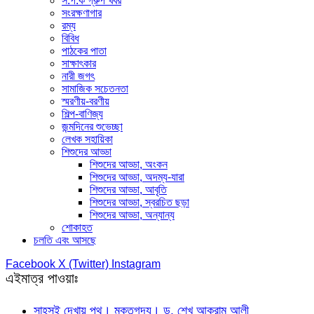
স.প.ক গ্রুপ খবর
সংরক্ষণাগার
রম্য
বিবিধ
পাঠকের পাতা
সাক্ষাৎকার
নারী জগৎ
সামাজিক সচেতনতা
স্মরণীয়-বরণীয়
শিল্প-বাণিজ্য
জন্মদিনের শুভেচ্ছা
লেখক সহায়িকা
শিশুদের আড্ডা
শিশুদের আড্ডা, অংকন
শিশুদের আড্ডা, অদম্য-যারা
শিশুদের আড্ডা, আবৃতি
শিশুদের আড্ডা, স্বরচিত ছড়া
শিশুদের আড্ডা, অন্যান্য
শোকাহত
চলতি এবং আসছে
Facebook
X (Twitter)
Instagram
এইমাত্র পাওয়াঃ
সাহসই দেখায় পথ। মুক্তগদ্য। ড. শেখ আকরাম আলী