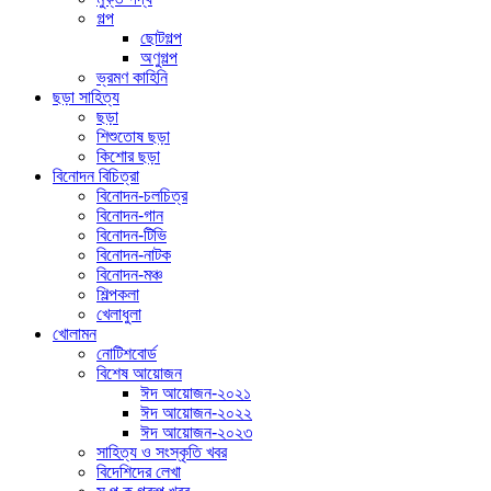
গল্প
ছোটগল্প
অণুগল্প
ভ্রমণ কাহিনি
ছড়া সাহিত্য
ছড়া
শিশুতোষ ছড়া
কিশোর ছড়া
বিনোদন বিচিত্রা
বিনোদন-চলচিত্র
বিনোদন-গান
বিনোদন-টিভি
বিনোদন-নাটক
বিনোদন-মঞ্চ
শিল্পকলা
খেলাধুলা
খোলামন
নোটিশবোর্ড
বিশেষ আয়োজন
ঈদ আয়োজন-২০২১
ঈদ আয়োজন-২০২২
ঈদ আয়োজন-২০২৩
সাহিত্য ও সংস্কৃতি খবর
বিদেশিদের লেখা