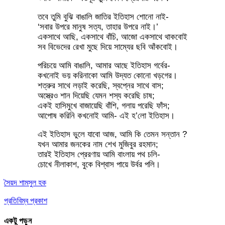
তবে তুমি বুঝি বাঙালি জাতির ইতিহাস শোনো নাই-
‘সবার উপরে মানুষ সত্য, তাহার উপরে নাই।’
একসাথে আছি, একসাথে বাঁচি, আজো একসাথে থাকবোই
সব বিভেদের রেখা মুছে দিয়ে সাম্যের ছবি আঁকবোই।
পরিচয়ে আমি বাঙালি, আমার আছে ইতিহাস গর্বের-
কখনোই ভয় করিনাকো আমি উদ্যত কোনো খড়গের।
শত্রুর সাথে লড়াই করেছি, স্বপ্নের সাথে বাস;
অস্ত্রেও শান দিয়েছি যেমন শস্য করেছি চাষ;
একই হাসিমুখে বাজায়েছি বাঁশি, গলায় পরেছি ফাঁস;
আপোষ করিনি কখনোই আমি- এই হ’লো ইতিহাস।
এই ইতিহাস ভুলে যাবো আজ, আমি কি তেমন সন্তান ?
যখন আমার জনকের নাম শেখ মুজিবুর রহমান;
তারই ইতিহাস প্রেরণায় আমি বাংলায় পথ চলি-
চোখে নীলাকাশ, বুকে বিশ্বাস পায়ে উর্বর পলি।
সৈয়দ শামসুল হক
প্রতিবিম্ব প্রকাশ
একটু পড়ুন