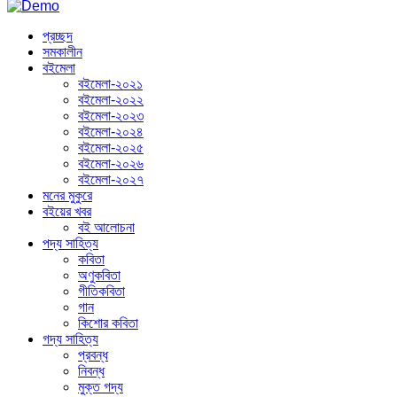
প্রচ্ছদ
সমকালীন
বইমেলা
বইমেলা-২০২১
বইমেলা-২০২২
বইমেলা-২০২৩
বইমেলা-২০২৪
বইমেলা-২০২৫
বইমেলা-২০২৬
বইমেলা-২০২৭
মনের মুকুরে
বইয়ের খবর
বই আলোচনা
পদ্য সাহিত্য
কবিতা
অণুকবিতা
গীতিকবিতা
গান
কিশোর কবিতা
গদ্য সাহিত্য
প্রবন্ধ
নিবন্ধ
মুক্ত গদ্য