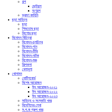
গল্প
ছোটগল্প
অণুগল্প
ভ্রমণ কাহিনি
ছড়া সাহিত্য
ছড়া
শিশুতোষ ছড়া
কিশোর ছড়া
বিনোদন বিচিত্রা
বিনোদন-চলচিত্র
বিনোদন-গান
বিনোদন-টিভি
বিনোদন-নাটক
বিনোদন-মঞ্চ
শিল্পকলা
খেলাধুলা
খোলামন
নোটিশবোর্ড
বিশেষ আয়োজন
ঈদ আয়োজন-২০২১
ঈদ আয়োজন-২০২২
ঈদ আয়োজন-২০২৩
সাহিত্য ও সংস্কৃতি খবর
বিদেশিদের লেখা
স.প.ক গ্রুপ খবর