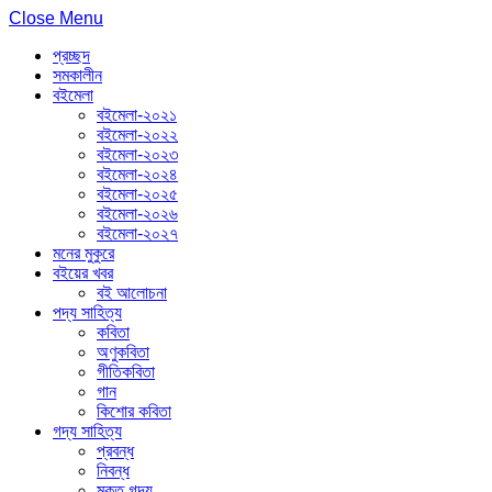
Close Menu
প্রচ্ছদ
সমকালীন
বইমেলা
বইমেলা-২০২১
বইমেলা-২০২২
বইমেলা-২০২৩
বইমেলা-২০২৪
বইমেলা-২০২৫
বইমেলা-২০২৬
বইমেলা-২০২৭
মনের মুকুরে
বইয়ের খবর
বই আলোচনা
পদ্য সাহিত্য
কবিতা
অণুকবিতা
গীতিকবিতা
গান
কিশোর কবিতা
গদ্য সাহিত্য
প্রবন্ধ
নিবন্ধ
মুক্ত গদ্য