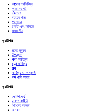
কালের প্রতিবিম্ব
আমাদের বই
বইমেলা
বইয়ের খবর
খোলামন
চলতি এবং আসছে
সমকালীন
ক্যাটাগরি
মনের মুকুরে
উপন্যাস
পদ্য সাহিত্য
ছড়া সাহিত্য
গল্প
সাহিত্য ও সংস্কৃতি
কর্ম খালি আছে
ক্যাটাগরি
নোটিশবোর্ড
ভ্রমণ কাহিনি
শিশুদের আড্ডা
অনুবাদ