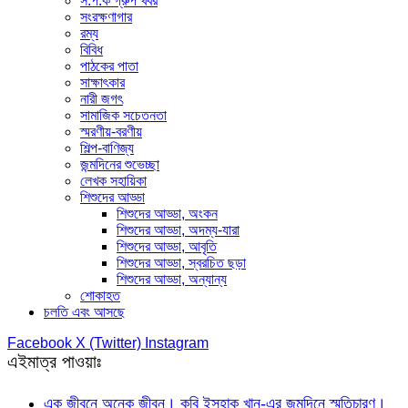
স.প.ক গ্রুপ খবর
সংরক্ষণাগার
রম্য
বিবিধ
পাঠকের পাতা
সাক্ষাৎকার
নারী জগৎ
সামাজিক সচেতনতা
স্মরণীয়-বরণীয়
শিল্প-বাণিজ্য
জন্মদিনের শুভেচ্ছা
লেখক সহায়িকা
শিশুদের আড্ডা
শিশুদের আড্ডা, অংকন
শিশুদের আড্ডা, অদম্য-যারা
শিশুদের আড্ডা, আবৃতি
শিশুদের আড্ডা, স্বরচিত ছড়া
শিশুদের আড্ডা, অন্যান্য
শোকাহত
চলতি এবং আসছে
Facebook
X (Twitter)
Instagram
এইমাত্র পাওয়াঃ
এক জীবনে অনেক জীবন। কবি ইসহাক খান-এর জন্মদিনে স্মৃতিচারণ।