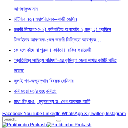
আশফাকুজ্জামান
বিটিভির নতুন মহাপরিচালক–কাজী জেসিন
জরুরি নিয়োগ>> ১) কম্পিউটার অপারেটর-২ জন; ২) গ্রাফিক্স
ডিজাইনার আবশ্যক-১জন জরুরি ভিত্তিতে আবশ্যক…
কে বলে কাঁদে না পুরুষ। কবিতা। রাকিব ফরায়েজী
“প্রতিবিম্ব সাহিত্য পরিষদ”-এর কুমিল্লা জেলা শাখার কমিটি গঠিত
হয়েছে
জুলাই গণ-অভ্যুত্থান বিষয়ক সেমিনার
কবি মহুয়া মহু’র গুচ্ছকবিতা:
মাথা উঁচু রাখা। মুক্তগদ্য ড. শেখ আকরাম আলী
Facebook
YouTube
LinkedIn
WhatsApp
X (Twitter)
Instagram