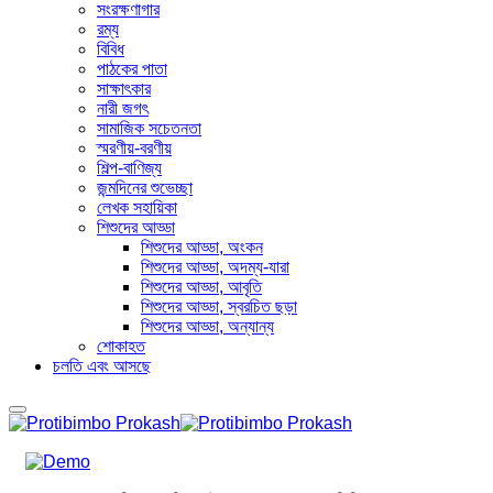
সংরক্ষণাগার
রম্য
বিবিধ
পাঠকের পাতা
সাক্ষাৎকার
নারী জগৎ
সামাজিক সচেতনতা
স্মরণীয়-বরণীয়
শিল্প-বাণিজ্য
জন্মদিনের শুভেচ্ছা
লেখক সহায়িকা
শিশুদের আড্ডা
শিশুদের আড্ডা, অংকন
শিশুদের আড্ডা, অদম্য-যারা
শিশুদের আড্ডা, আবৃতি
শিশুদের আড্ডা, স্বরচিত ছড়া
শিশুদের আড্ডা, অন্যান্য
শোকাহত
চলতি এবং আসছে