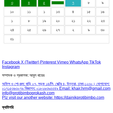
৩
৪
৫
৭
৮
৯
১০
১১
১
১৩
৪
১৫
১৬
১
৮
১৯
২০
২১
২২
২৩
২৪
২৫
২৬
২৭
২
৯
৩০
৩১
Facebook
X (Twitter)
Pinterest
Vimeo
WhatsApp
TikTok
Instagram
সম্পাদক ও প্রকাশক: আবুল খায়ের
অফিস ও শো-রুম: বাড়ি ০৭, সড়ক ১৪/সি, সেক্টর ৪, উত্তরা, ঢাকা-১২৩০। যোগাযোগ:
০১৭১৫৩৬৩০৭৯ বিজ্ঞাপন: ০১৮২৬৩৯৫৫৪৯ Email: khair.hrm@gmail.com
info@protibimboprokash.com
Plz visit our another website: https://dainikprotibimbo.com
ক্যাটাগরি