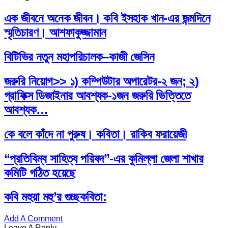
এক জীবনে অনেক জীবন। কবি ইসহাক খান-এর জন্মদিনে
স্মৃতিচারণ। আশফাকুজ্জামান
বিটিভির নতুন মহাপরিচালক–কাজী জেসিন
জরুরি নিয়োগ>> ১) কম্পিউটার অপারেটর-২ জন; ২)
গ্রাফিক্স ডিজাইনার আবশ্যক-১জন জরুরি ভিত্তিতে
আবশ্যক…
কে বলে কাঁদে না পুরুষ। কবিতা। রাকিব ফরায়েজী
“প্রতিবিম্ব সাহিত্য পরিষদ”-এর কুমিল্লা জেলা শাখার
কমিটি গঠিত হয়েছে
কবি মহুয়া মহু’র গুচ্ছকবিতা:
Add A Comment
Leave A Reply