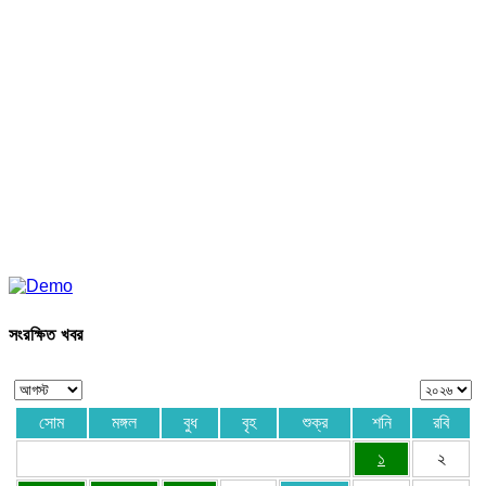
সংরক্ষিত খবর
সোম
মঙ্গল
বুধ
বৃহ
শুক্র
শনি
রবি
১
২