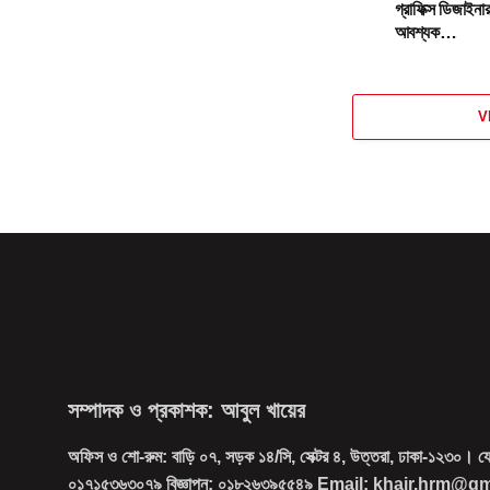
গ্রাফিক্স ডিজাইন
আবশ্যক…
V
সম্পাদক ও প্রকাশক: আবুল খায়ের
অফিস ও শো-রুম: বাড়ি ০৭, সড়ক ১৪/সি, সেক্টর ৪, উত্তরা, ঢাকা-১২৩০। 
০১৭১৫৩৬৩০৭৯ বিজ্ঞাপন: ০১৮২৬৩৯৫৫৪৯ Email: khair.hrm@g