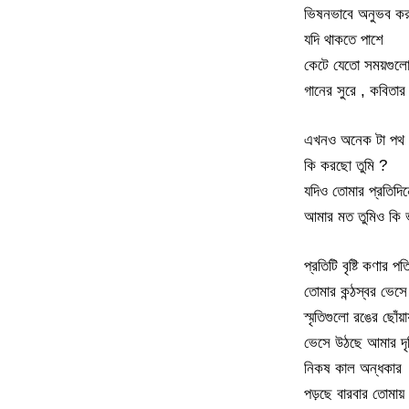
ভিষনভাবে অনুভব কর
যদি থাকতে পাশে
কেটে যেতো সময়গুল
গানের সুরে , কবিতার চ
এখনও অনেক টা পথ
কি করছো তুমি ?
যদিও তোমার প্রতিদি
আমার মত তুমিও কি 
প্রতিটি বৃষ্টি কণার প
তোমার কন্ঠস্বর ভে
স্মৃতিগুলো রঙের ছোঁয়ায
ভেসে উঠছে আমার দৃষ
নিকষ কাল অন্ধকার
পড়ছে বারবার তোমায