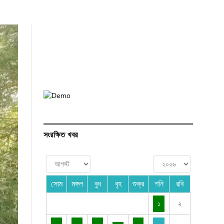
সংরক্ষিত খবর
সোম
মঙ্গল
বুধ
বৃহ
শুক্র
শনি
রবি
১
২