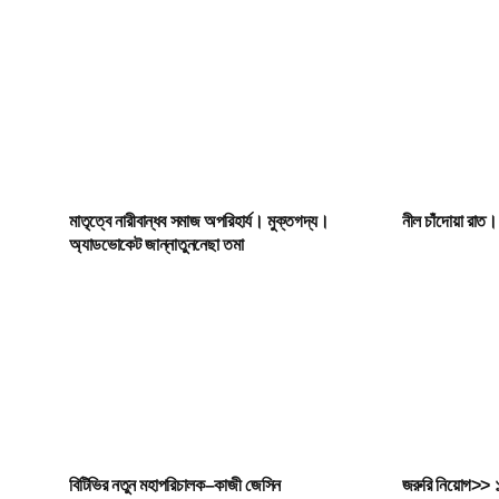
মাতৃত্বে নারীবান্ধব সমাজ অপরিহার্য। মুক্তগদ্য।
নীল চাঁদোয়া রাত
অ্যাডভোকেট জান্নাতুননেছা তমা
বিটিভির নতুন মহাপরিচালক–কাজী জেসিন
জরুরি নিয়োগ>> ১