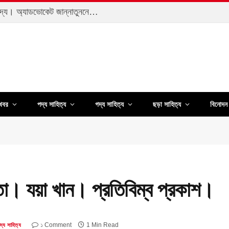
মাতৃত্বে নারীবান্ধব সমাজ অপরিহার্য। মুক্তগদ্য। অ্যাডভোকেট জান্নাতুননেছা তমা
খবর
পদ্য সাহিত্য
গদ্য সাহিত্য
ছড়া সাহিত্য
বিনোদন 
 যয়া খান। প্রতিবিম্ব প্রকাশ।
১ Comment
1 Min Read
দ্য সাহিত্য