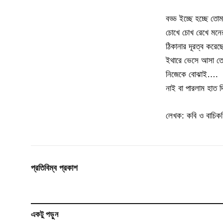
বড্ড ইচ্ছে হচ্ছে ত
চোখে চোখ রেখে মনের 
ঠিকানার দূরত্ব করে
ইথারে ভেসে আসা তোমা
নিজেকে বোঝাই….
নাই বা পারলাম হাত দিয
লেখক: কবি ও বাচিকশি
প্রতিবিম্ব প্রকাশ
একটু পড়ুন