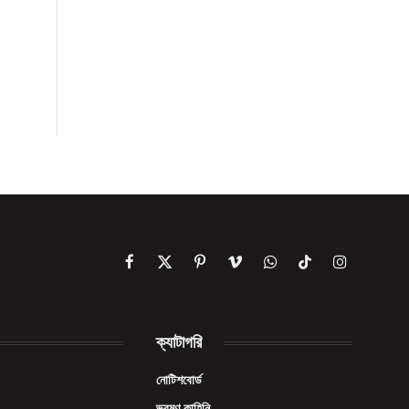
Facebook
X
Pinterest
Vimeo
WhatsApp
TikTok
Instagram
(Twitter)
ক্যাটাগরি
নোটিশবোর্ড
ভ্রমণ কাহিনি