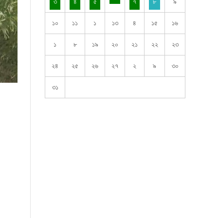
৩
৪
৫
৭
৮
৯
১০
১১
১
১৩
৪
১৫
১৬
১
৮
১৯
২০
২১
২২
২৩
২৪
২৫
২৬
২৭
২
৯
৩০
৩১