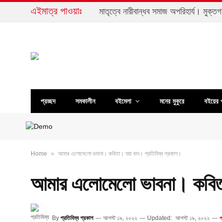
এইমাত্র পাওয়াঃ
প্রচ্ছদ
সমকালীন
বইমেলা
মনের মুকুরে
বইয়ের 
»
Home
আমার এলোমেলো ভাবনা। কবিতা। যয়া খান। প্রতিবিম্ব প্রকাশ।
আমার এলোমেলো ভাবনা। কবিতা।
By
প্রতিবিম্ব প্রকাশ
আগস্ট ১৯, ২০২২
Updated:
আগস্ট ১৯, ২০২২
প