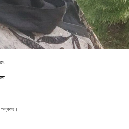
েছে
বনা
ো অন্ধকার।