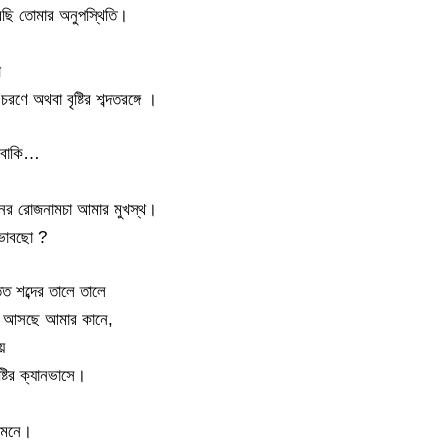
ছি তোমার অনুপস্থিতি।
ো
রণে অথবা বৃষ্টির শব্দতরঙ্গে ।
 বাকি…
নের রোজনামচা আমার মুখস্থ।
ভাবছো ?
তিত শব্দের তালে তালে
সে আসছে আমার কানে,
়
্টির ক্যানভাসে।
় মনে।