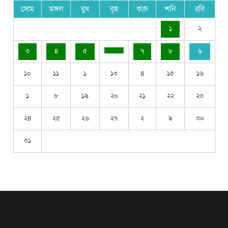
সোম
মঙ্গল
বুধ
বৃহ
শুক্র
শনি
রবি
১
২
৩
৪
৫
৭
৮
৯
১০
১১
১
১৩
৪
১৫
১৬
১
৮
১৯
২০
২১
২২
২৩
২৪
২৫
২৬
২৭
২
৯
৩০
৩১