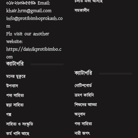
চলতি এবং আসছে
০১৮২৬৩৯৫৫৪৯ Email:
khair.hrm@gmail.com
সমকালীন
info@protibimboprokash.co
m
Plz visit our another
website:
https://dainikprotibimbo.c
om
ক্যাটাগরি
ক্যাটাগরি
মনের মুকুরে
নোটিশবোর্ড
উপন্যাস
ভ্রমণ কাহিনি
পদ্য সাহিত্য
শিশুদের আড্ডা
ছড়া সাহিত্য
অনুবাদ
গল্প
গদ্য সাহিত্য
সাহিত্য ও সংস্কৃতি
নারী জগৎ
কর্ম খালি আছে