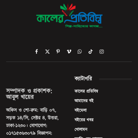
Facebook
X
Pinterest
Vimeo
WhatsApp
TikTok
Instagram
(Twitter)
ক্যাটাগরি
সম্পাদক ও প্রকাশক:
কালের প্রতিবিম্ব
আবুল খায়ের
আমাদের বই
অফিস ও শো-রুম: বাড়ি ০৭,
বইমেলা
সড়ক ১৪/সি, সেক্টর ৪, উত্তরা,
বইয়ের খবর
ঢাকা-১২৩০। যোগাযোগ:
খোলামন
০১৭১৫৩৬৩০৭৯ বিজ্ঞাপন: