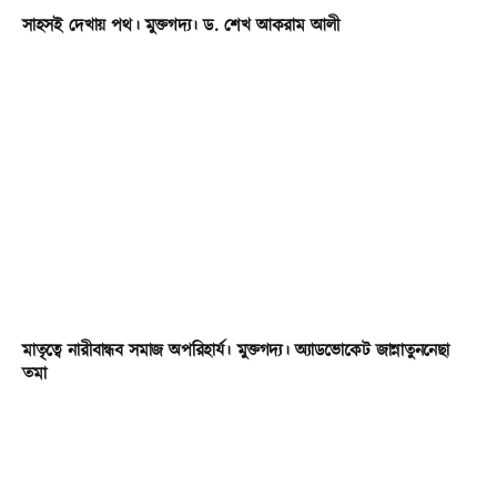
সাহসই দেখায় পথ। মুক্তগদ্য। ড. শেখ আকরাম আলী
মাতৃত্বে নারীবান্ধব সমাজ অপরিহার্য। মুক্তগদ্য। অ্যাডভোকেট জান্নাতুননেছা
তমা