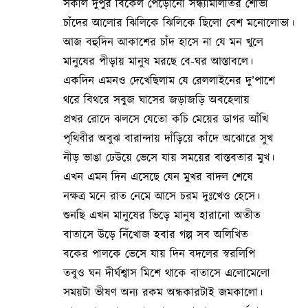
সকাল দুপুর বিকেল পেড়োনো সন্ধ্যামালতির শোভা
চাঁদের আলোর ঝিলিকে ঝিলিকে ছিলো বেশ মনোলোভা।
আজ বহুদিন আকাশের চাঁদ হাসে না যে মন খুলে
মানুষের পীড়ায় মানুষ মরছে বে-ঘর আস্তাবলে।
একদিন এমনও দেখেছিলাম যে রেললাইনের দু’পাশে
থরে বিথরে সবুজ ঘাসের জড়াজড়ি অবহেলায়
প্রখর রোদে ঝলসে যেতো কচি মেয়ের ডাগর আঁখি
পৃথিবীর অবুঝ বারান্দায় দাঁড়িয়ে কাঁদে অঝোরে সুখ
নীড় ভাঙা ঢেউয়ে ভেসে যায় সময়ের বাস্তবতার মুখ।
এখন এমন দিন এসেছে যেন মুখর বাদল শেষে
নক্ষত্র মনে রাত নেমে আসে চরম দুঃখেও হেসে।
শুনছি এখন মানুষের ভিড়ে মানুষ হারানো অতীত
বাতাসে উড়ে নিঁখোজ হবার গল্প সব অলিখিত
বকের পালকে ভেসে যায় দিন বদলের স্বরলিপি
তবুও ঘন দীর্ঘশ্বাস মিশে থাকে বাতাসে এলোমেলো
সময়টা ভীষণ অন্য রকম অন্ধকারটাই জমকালো।