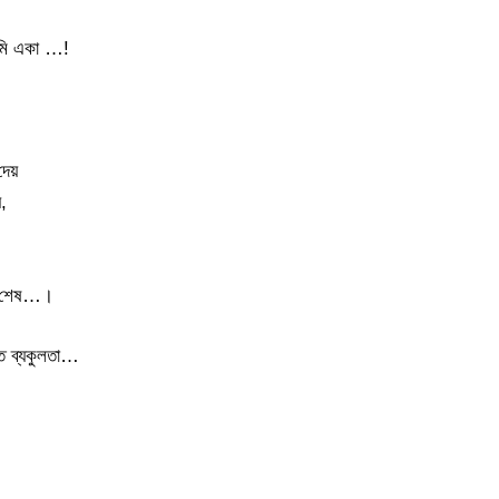
আমি একা …!
দেয়
,
ের শেষ…।
স্ত ব্যকুলতা…