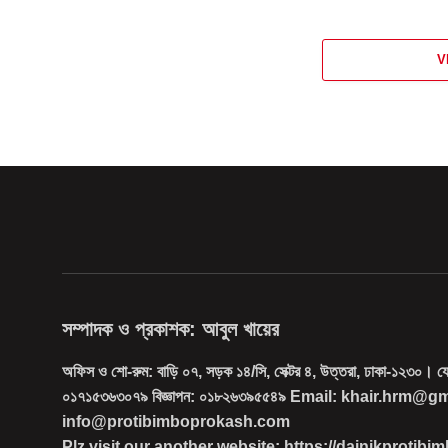
V
সম্পাদক ও প্রকাশক: আবুল খায়ের
অফিস ও শো-রুম: বাড়ি ০৭, সড়ক ১৪/সি, সেক্টর ৪, উত্তরা, ঢাকা-১২৩০। 
০১৭১৫৩৬৩০৭৯ বিজ্ঞাপন: ০১৮২৬৩৯৫৫৪৯ Email: khair.hrm@g
info@protibimboprokash.com
Plz visit our another website: https://dainikprotib