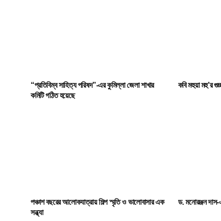
“প্রতিবিম্ব সাহিত্য পরিষদ”-এর কুমিল্লা জেলা শাখার
কবি মহুয়া মহু’র গু
কমিটি গঠিত হয়েছে
পঞ্চাশ বছরের আলোকযাত্রায় শিল্প স্মৃতি ও ভালোবাসার এক
ড. মনোরঞ্জন দাস-
সন্ধ্যা