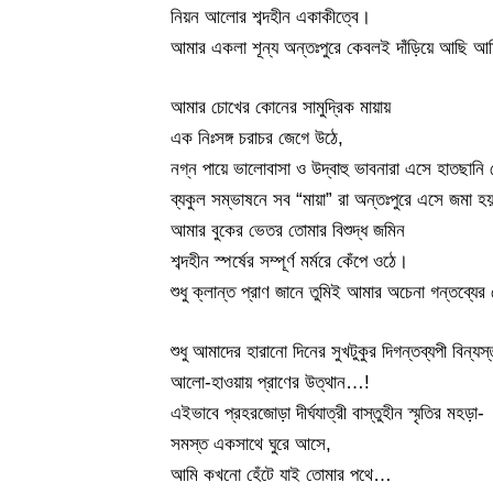
নিয়ন আলোর শব্দহীন একাকীত্বে।
আমার একলা শূন্য অন্তঃপুরে কেবলই দাঁড়িয়ে আছি 
আমার চোখের কোনের সামুদ্রিক মায়ায়
এক নিঃসঙ্গ চরাচর জেগে উঠে,
নগ্ন পায়ে ভালোবাসা ও উদ্বাহু ভাবনারা এসে হাতছানি 
ব্যকুল সম্ভাষনে সব “মায়া” রা অন্তঃপুরে এসে জমা হয়
আমার বুকের ভেতর তোমার বিশুদ্ধ জমিন
শব্দহীন স্পর্ষের সম্পূর্ণ মর্মরে কেঁপে ওঠে।
শুধু ক্লান্ত প্রাণ জানে তুমিই আমার অচেনা গন্তব্য
শুধু আমাদের হারানো দিনের সুখটুকুর দিগন্তব্যপী বিন্য
আলো-হাওয়ায় প্রাণের উত্থান…!
এইভাবে প্রহরজোড়া দীর্ঘযাত্রী বাস্তুহীন স্মৃতির মহড়া-
সমস্ত একসাথে ঘুরে আসে,
আমি কখনো হেঁটে যাই তোমার পথে…