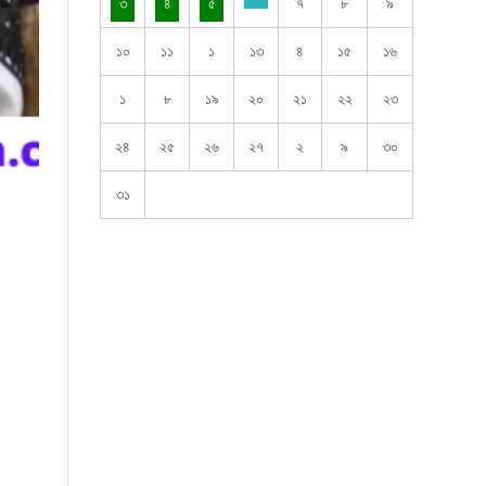
৩
৪
৫
৭
৮
৯
১০
১১
১
১৩
৪
১৫
১৬
১
৮
১৯
২০
২১
২২
২৩
২৪
২৫
২৬
২৭
২
৯
৩০
৩১