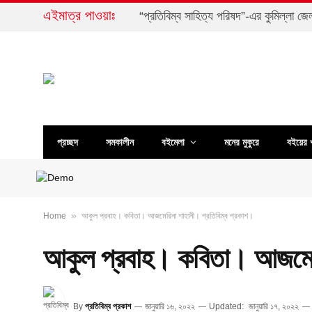
এইমাত্র পাওয়াঃ
“প্রতিবিম্ব সাহিত্য পরিষদ”-এর কুমিল্লা জ
প্রচ্ছদ
সমকালীন
বইমেলা
মনের মুকুরে
বইয়ের 
»
Home
আকুল প্রবাহ। কবিতা। আজমেরিনা শাহানী। প্রতিবিম্ব প্রকাশ।
আকুল প্রবাহ। কবিতা। আজমেরি
By
প্রতিবিম্ব প্রকাশ
জানুয়ারি ১৬, ২০২২
Updated:
জানুয়ারি ১৭, ২০২২