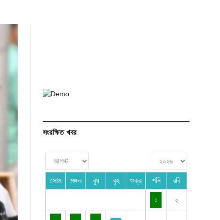
সংরক্ষিত খবর
সোম
মঙ্গল
বুধ
বৃহ
শুক্র
শনি
রবি
১
২