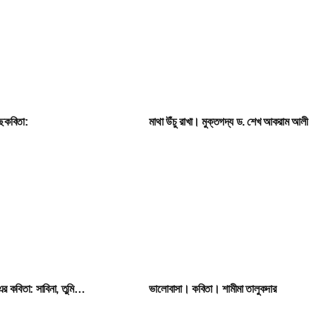
চ্ছকবিতা:
মাথা উঁচু রাখা। মুক্তগদ্য ড. শেখ আকরাম আলী
এর কবিতা: সাবিনা, তুমি…
ভালোবাসা। কবিতা। শামীমা তালুকদার