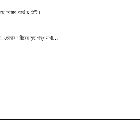
আছে আমার আর্ত দু’ঠোঁট।
তা, তোমার শরীরের মৃদু গন্ধ মাখা…