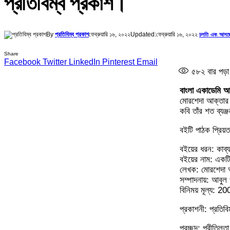
প্রতিবিম্ব প্রকাশ।
By
প্রতিবিম্ব প্রকাশ
ফেব্রুয়ারি ১৬, ২০২২
Updated:
ফেব্রুয়ারি ১৬, ২০২২
চলতি এবং আসছ
Share
Facebook
Twitter
LinkedIn
Pinterest
Email
৫৮২
বার পড়া
বাংলা একাডেমি 
মোরশেদা আক্তার স
কবি তাঁর শত ব্য
বইটি পাঠক প্রিয়ত
বইয়ের ধরন: কাব্য
বইয়ের নাম: একটি স
লেখক: মোরশেদা আ
সম্পাদনায়: আবুল 
বিনিময় মূল্য: 2
প্রকাশনী: প্রতিব
প্রচ্ছদ: প্রীতিলতা 