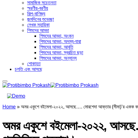
সামাজিক সচেতনতা
স্মরণীয়-বরণীয়
শিল্প-বাণিজ্য
জন্মদিনের শুভেচ্ছা
লেখক সহায়িকা
শিশুদের আড্ডা
শিশুদের আড্ডা, অংকন
শিশুদের আড্ডা, অদম্য-যারা
শিশুদের আড্ডা, আবৃতি
শিশুদের আড্ডা, স্বরচিত ছড়া
শিশুদের আড্ডা, অন্যান্য
শোকাহত
চলতি এবং আসছে
Home
»
অমর একুশে বইমেলা-২০২২, আসছে…. মোরশেদা আক্তার (সীমা)’র একক কাব্যগ্
অমর একুশে বইমেলা-২০২২, আসছে…. 