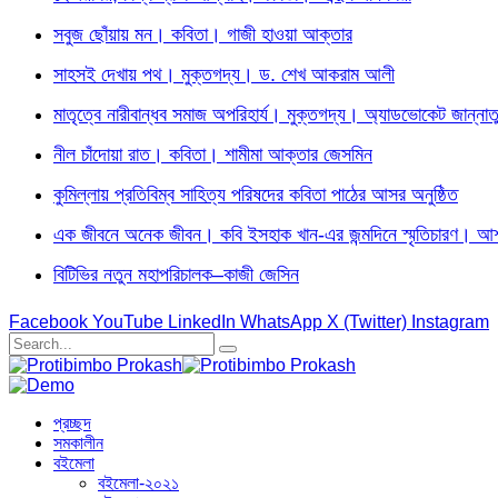
সবুজ ছোঁয়ায় মন। কবিতা। গাজী হাওয়া আক্তার
সাহসই দেখায় পথ। মুক্তগদ্য। ড. শেখ আকরাম আলী
মাতৃত্বে নারীবান্ধব সমাজ অপরিহার্য। মুক্তগদ্য। অ্যাডভোকেট জান্নাত
নীল চাঁদোয়া রাত। কবিতা। শামীমা আক্তার জেসমিন
কুমিল্লায় প্রতিবিম্ব সাহিত্য পরিষদের কবিতা পাঠের আসর অনুষ্ঠিত
এক জীবনে অনেক জীবন। কবি ইসহাক খান-এর জন্মদিনে স্মৃতিচারণ। আশফ
বিটিভির নতুন মহাপরিচালক–কাজী জেসিন
Facebook
YouTube
LinkedIn
WhatsApp
X (Twitter)
Instagram
প্রচ্ছদ
সমকালীন
বইমেলা
বইমেলা-২০২১