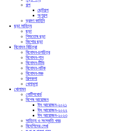
গল্প
ছোটগল্প
অণুগল্প
ভ্রমণ কাহিনি
ছড়া সাহিত্য
ছড়া
শিশুতোষ ছড়া
কিশোর ছড়া
বিনোদন বিচিত্রা
বিনোদন-চলচিত্র
বিনোদন-গান
বিনোদন-টিভি
বিনোদন-নাটক
বিনোদন-মঞ্চ
শিল্পকলা
খেলাধুলা
খোলামন
নোটিশবোর্ড
বিশেষ আয়োজন
ঈদ আয়োজন-২০২১
ঈদ আয়োজন-২০২২
ঈদ আয়োজন-২০২৩
সাহিত্য ও সংস্কৃতি খবর
বিদেশিদের লেখা