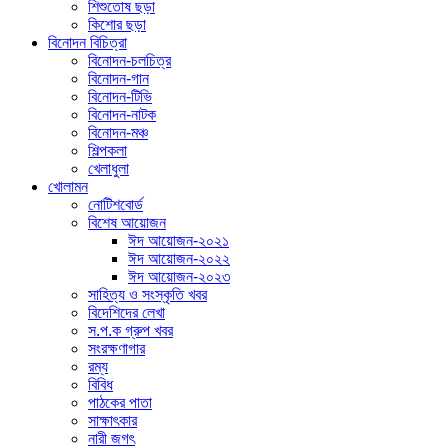
শিশুতোষ ছড়া
কিশোর ছড়া
বিনোদন বিচিত্রা
বিনোদন-চলচিত্র
বিনোদন-গান
বিনোদন-টিভি
বিনোদন-নাটক
বিনোদন-মঞ্চ
শিল্পকলা
খেলাধুলা
খোলামন
নোটিশবোর্ড
বিশেষ আয়োজন
ঈদ আয়োজন-২০২১
ঈদ আয়োজন-২০২২
ঈদ আয়োজন-২০২৩
সাহিত্য ও সংস্কৃতি খবর
বিদেশিদের লেখা
স.প.ক গ্রুপ খবর
সংরক্ষণাগার
রম্য
বিবিধ
পাঠকের পাতা
সাক্ষাৎকার
নারী জগৎ