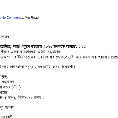
No Comments
1 Min Read
ে
 হয়েছে
আয়োজিত, অমর একুশে বইমেলা-২০২২ উপলক্ষে আসছে:::::::
ীমা’র একক কাব্যগ্রন্থ: একটি সন্ধ্যাতারা
ঞ্জনাকে পাশ কাটিয়ে পাঠকের মনের খোরাক জোগাতে চেষ্টা করে সফল এক প্রয়াস পেয়ে
া পাবে কবি আরো সমৃদ্ধ হবেন এটাই কবির প্রত্যাশা।
গ্রন্থ
ন্ধ্যাতারা
ক্তার (সীমা)
খায়ের
00/- (দেশে), বিদেশে:১০ ডলার।
িম্ব প্রকাশ।
চক্রবর্তী