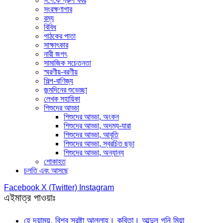
স.প.ক গ্রুপ খবর
সংরক্ষণাগার
রম্য
বিবিধ
পাঠকের পাতা
সাক্ষাৎকার
নারী জগৎ
সামাজিক সচেতনতা
স্মরণীয়-বরণীয়
শিল্প-বাণিজ্য
জন্মদিনের শুভেচ্ছা
লেখক সহায়িকা
শিশুদের আড্ডা
শিশুদের আড্ডা, অংকন
শিশুদের আড্ডা, অদম্য-যারা
শিশুদের আড্ডা, আবৃতি
শিশুদের আড্ডা, স্বরচিত ছড়া
শিশুদের আড্ডা, অন্যান্য
শোকাহত
চলতি এবং আসছে
Facebook
X (Twitter)
Instagram
এইমাত্র পাওয়াঃ
হে দয়াময়, বিশ্ব স্রষ্টা আল্লাহ। কবিতা। আব্দুল গনি মিয়া