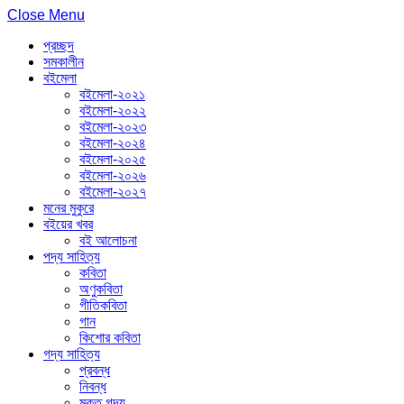
Close Menu
প্রচ্ছদ
সমকালীন
বইমেলা
বইমেলা-২০২১
বইমেলা-২০২২
বইমেলা-২০২৩
বইমেলা-২০২৪
বইমেলা-২০২৫
বইমেলা-২০২৬
বইমেলা-২০২৭
মনের মুকুরে
বইয়ের খবর
বই আলোচনা
পদ্য সাহিত্য
কবিতা
অণুকবিতা
গীতিকবিতা
গান
কিশোর কবিতা
গদ্য সাহিত্য
প্রবন্ধ
নিবন্ধ
মুক্ত গদ্য