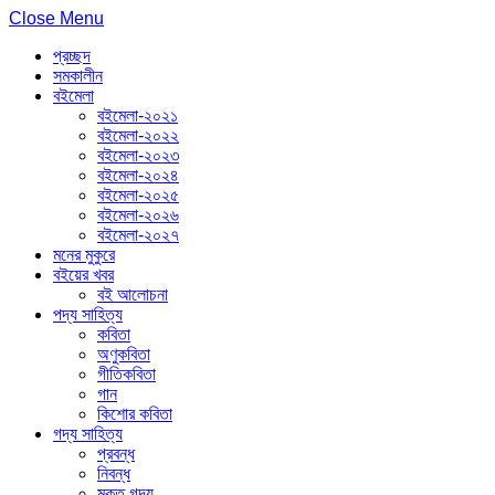
Close Menu
প্রচ্ছদ
সমকালীন
বইমেলা
বইমেলা-২০২১
বইমেলা-২০২২
বইমেলা-২০২৩
বইমেলা-২০২৪
বইমেলা-২০২৫
বইমেলা-২০২৬
বইমেলা-২০২৭
মনের মুকুরে
বইয়ের খবর
বই আলোচনা
পদ্য সাহিত্য
কবিতা
অণুকবিতা
গীতিকবিতা
গান
কিশোর কবিতা
গদ্য সাহিত্য
প্রবন্ধ
নিবন্ধ
মুক্ত গদ্য