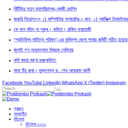
বিটিভির নতুন মহাপরিচালক–কাজী জেসিন
জরুরি নিয়োগ>> ১) কম্পিউটার অপারেটর-২ জন; ২) গ্রাফিক্স ডিজা
কে বলে কাঁদে না পুরুষ। কবিতা। রাকিব ফরায়েজী
“প্রতিবিম্ব সাহিত্য পরিষদ”-এর কুমিল্লা জেলা শাখার কমিটি গঠিত হয়েছে
জুলাই গণ-অভ্যুত্থান বিষয়ক সেমিনার
কবি মহুয়া মহু’র গুচ্ছকবিতা:
মাথা উঁচু রাখা। মুক্তগদ্য ড. শেখ আকরাম আলী
Facebook
YouTube
LinkedIn
WhatsApp
X (Twitter)
Instagram
প্রচ্ছদ
সমকালীন
বইমেলা
বইমেলা-২০২১