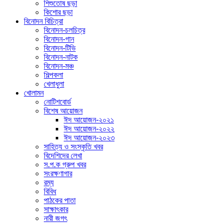
শিশুতোষ ছড়া
কিশোর ছড়া
বিনোদন বিচিত্রা
বিনোদন-চলচিত্র
বিনোদন-গান
বিনোদন-টিভি
বিনোদন-নাটক
বিনোদন-মঞ্চ
শিল্পকলা
খেলাধুলা
খোলামন
নোটিশবোর্ড
বিশেষ আয়োজন
ঈদ আয়োজন-২০২১
ঈদ আয়োজন-২০২২
ঈদ আয়োজন-২০২৩
সাহিত্য ও সংস্কৃতি খবর
বিদেশিদের লেখা
স.প.ক গ্রুপ খবর
সংরক্ষণাগার
রম্য
বিবিধ
পাঠকের পাতা
সাক্ষাৎকার
নারী জগৎ