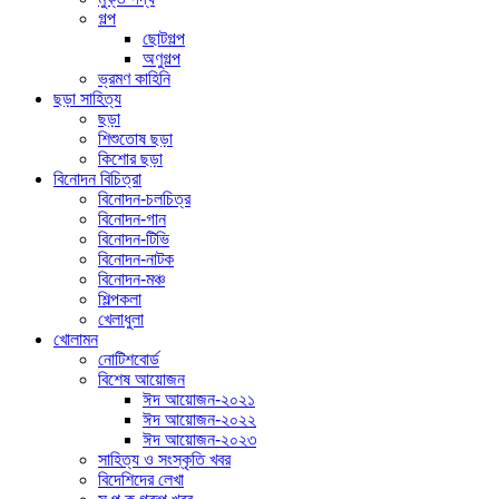
গল্প
ছোটগল্প
অণুগল্প
ভ্রমণ কাহিনি
ছড়া সাহিত্য
ছড়া
শিশুতোষ ছড়া
কিশোর ছড়া
বিনোদন বিচিত্রা
বিনোদন-চলচিত্র
বিনোদন-গান
বিনোদন-টিভি
বিনোদন-নাটক
বিনোদন-মঞ্চ
শিল্পকলা
খেলাধুলা
খোলামন
নোটিশবোর্ড
বিশেষ আয়োজন
ঈদ আয়োজন-২০২১
ঈদ আয়োজন-২০২২
ঈদ আয়োজন-২০২৩
সাহিত্য ও সংস্কৃতি খবর
বিদেশিদের লেখা