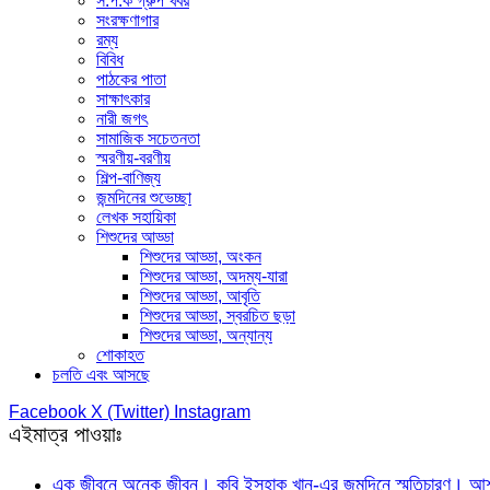
স.প.ক গ্রুপ খবর
সংরক্ষণাগার
রম্য
বিবিধ
পাঠকের পাতা
সাক্ষাৎকার
নারী জগৎ
সামাজিক সচেতনতা
স্মরণীয়-বরণীয়
শিল্প-বাণিজ্য
জন্মদিনের শুভেচ্ছা
লেখক সহায়িকা
শিশুদের আড্ডা
শিশুদের আড্ডা, অংকন
শিশুদের আড্ডা, অদম্য-যারা
শিশুদের আড্ডা, আবৃতি
শিশুদের আড্ডা, স্বরচিত ছড়া
শিশুদের আড্ডা, অন্যান্য
শোকাহত
চলতি এবং আসছে
Facebook
X (Twitter)
Instagram
এইমাত্র পাওয়াঃ
এক জীবনে অনেক জীবন। কবি ইসহাক খান-এর জন্মদিনে স্মৃতিচারণ। আশফ