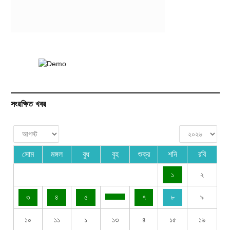
সংরক্ষিত খবর
সোম
মঙ্গল
বুধ
বৃহ
শুক্র
শনি
রবি
১
২
৩
৪
৫
৭
৮
৯
১০
১১
১
১৩
৪
১৫
১৬