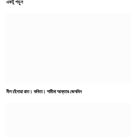
একটু পড়ুন
নীল চাঁদোয়া রাত। কবিতা। শামীমা আক্তার জেসমিন