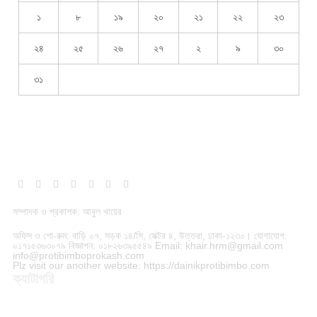
১
৮
১৯
২০
২১
২২
২৩
২৪
২৫
২৬
২৭
২
৯
৩০
৩১
Facebook
X
Pinterest
Vimeo
WhatsApp
TikTok
Instagram
(Twitter)
সম্পাদক ও প্রকাশক: আবুল খায়ের
অফিস ও শো-রুম: বাড়ি ০৭, সড়ক ১৪/সি, সেক্টর ৪, উত্তরা, ঢাকা-১২৩০। যোগাযোগ:
০১৭১৫৩৬৩০৭৯ বিজ্ঞাপন: ০১৮২৬৩৯৫৫৪৯ Email: khair.hrm@gmail.com
info@protibimboprokash.com
Plz visit our another website: https://dainikprotibimbo.com
ক্যাটাগরি