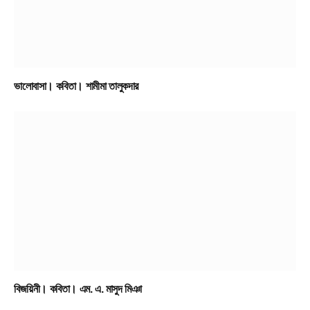
ভালোবাসা। কবিতা। শামীমা তালুকদার
বিজয়িনী। কবিতা। এম. এ. মাসুদ মিঞা