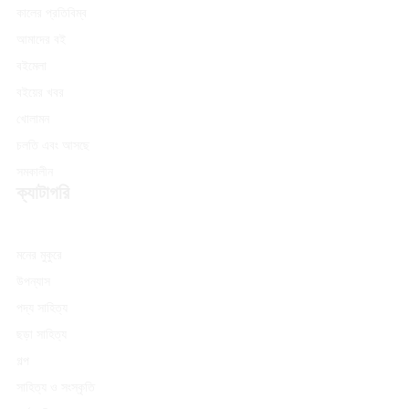
কালের প্রতিবিম্ব
আমাদের বই
বইমেলা
বইয়ের খবর
খোলামন
চলতি এবং আসছে
সমকালীন
ক্যাটাগরি
মনের মুকুরে
উপন্যাস
পদ্য সাহিত্য
ছড়া সাহিত্য
গল্প
সাহিত্য ও সংস্কৃতি