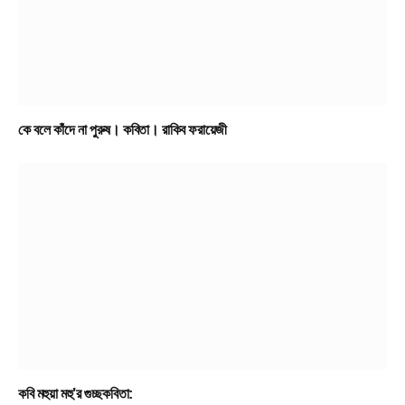
কে বলে কাঁদে না পুরুষ। কবিতা। রাকিব ফরায়েজী
কবি মহুয়া মহু’র গুচ্ছকবিতা: