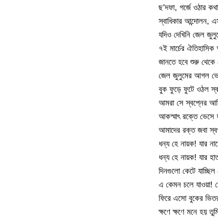
ছ’দফা, গর্জে ওঠার ক
স্বাধিকার আন্দোলন,
যদিও দেখিনি জেল জুল
৭ই মার্চের ঐতিহাসিক
জানতে হবে শুরু থেকে
জেল জুলুমের আগল ভে
বুক ফুড়ে ফুটে ওঠল স
আমরা সে স্বপ্নের আ
আকস্মাৎ রক্তে ভেসে 
আমাদের রক্ত জবা স্ব
ধন্য হে নায়ক! যার 
ধন্য হে নায়ক! যার হ
দিনগুলো কেটে যাচ্ছিল
এ কেমন চলে যাওয়া! হ
ফিরে এসো বুকের ভি
ক্ষণে ক্ষণে মনে হয় তুম