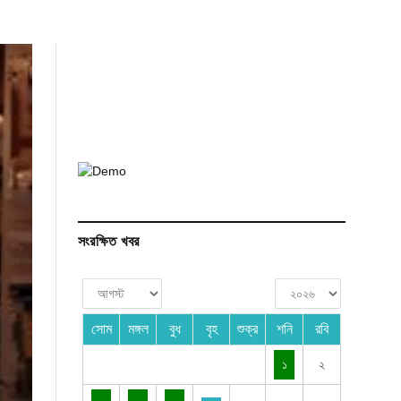
সংরক্ষিত খবর
সোম
মঙ্গল
বুধ
বৃহ
শুক্র
শনি
রবি
১
২