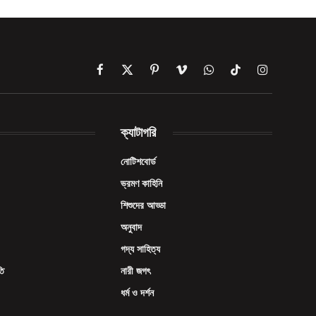
Facebook
X
Pinterest
Vimeo
WhatsApp
TikTok
Instagram
(Twitter)
ক্যাটাগরি
নোটিশবোর্ড
ভ্রমণ কাহিনি
শিশুদের আড্ডা
অনুবাদ
গদ্য সাহিত্য
তি
নারী জগৎ
ধর্ম ও দর্শন