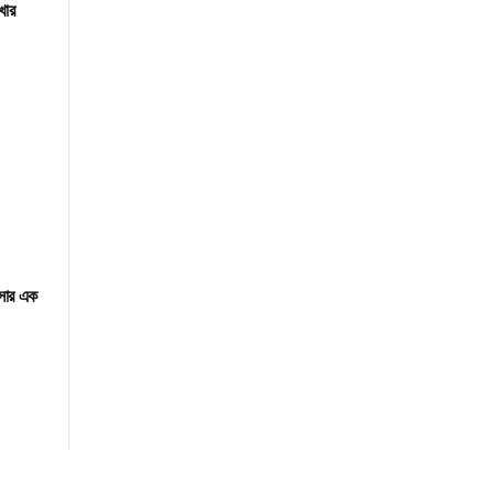
খার
াসার এক