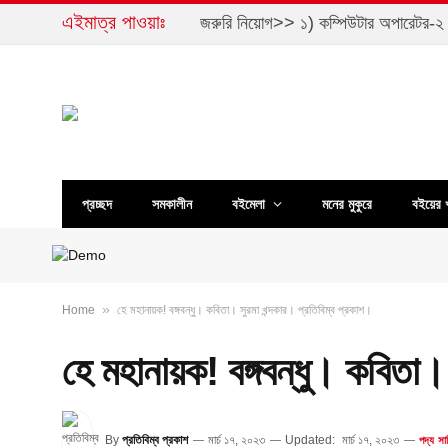
এইমাত্র পাওয়াঃ
প্রচ্ছদ
সমকালীন
বইমেলা
মনের মুকুরে
বইয়ের 
»
Home
হে মহানায়ক! বঙ্গবন্ধু। কবিতা। সুরমা খন্দকার। প্রতিবিম্ব প্রকাশ।
হে মহানায়ক! বঙ্গবন্ধু। কবিতা।
By
প্রতিবিম্ব প্রকাশ
মার্চ ১৭, ২০২৩
Updated:
মার্চ ১৭, ২০২৩
পদ্য সা