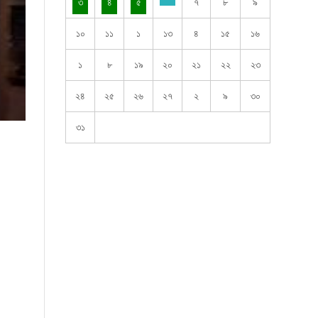
৩
৪
৫
৭
৮
৯
১০
১১
১
১৩
৪
১৫
১৬
১
৮
১৯
২০
২১
২২
২৩
২৪
২৫
২৬
২৭
২
৯
৩০
৩১