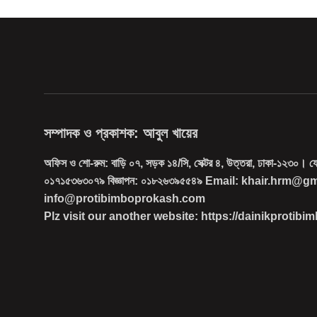
সম্পাদক ও প্রকাশক: আবুল খায়ের
অফিস ও শো-রুম: বাড়ি ০৭, সড়ক ১৪/সি, সেক্টর ৪, উত্তরা, ঢাকা-১২৩০। 
০১৭১৫৩৬৩০৭৯ বিজ্ঞাপন: ০১৮২৬৩৯৫৫৪৯ Email: khair.hrm@g
info@protibimboprokash.com
Plz visit our another website: https://dainikprotib