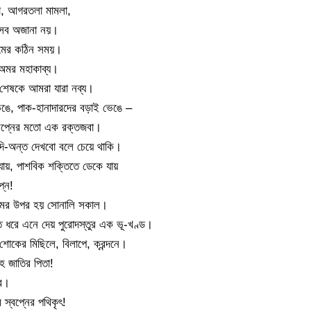
থা, আগরতলা মামলা,
 এসব অজানা নয়।
ুমের কঠিন সময়।
 অমর মহাকাব্য।
 শেষকে আমরা যারা নব্য।
ঙে, পাক-হানাদারদের বড়াই ভেঙে –
্বপ্নের মতো এক রক্তজবা।
দি-অন্ত দেখবো বলে চেয়ে থাকি।
যায়, পাশবিক শক্তিতে ডেকে যায়
প্ন!
নামের উপর হয় সোনালি সকাল।
াত ধরে এনে দেয় পুরোদস্তুর এক ভূ-খণ্ড।
 শোকের মিছিলে, বিলাপে, ক্রন্দনে।
ে জাতির পিতা!
তর।
ি স্বপ্নের পথিকৃৎ!