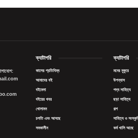
ক্যাটাগরি
ক্যাটাগরি
কালের প্রতিবিম্ব
মনের মুকুরে
যোগাযোগ:
mail.com
আমাদের বই
উপন্যাস
বইমেলা
পদ্য সাহিত্য
imbo.com
বইয়ের খবর
ছড়া সাহিত্য
খোলামন
গল্প
চলতি এবং আসছে
সাহিত্য ও সংস্কৃ
সমকালীন
কর্ম খালি আছে