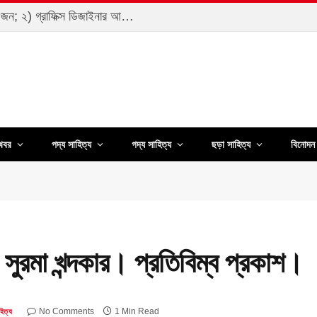
জরুরি নিয়োগ>> ১) কম্পিউটার অপারেটর-২ জন; ২) গ্রাফিক্স ডিজাইনার আবশ্যক-১জন জরুরি ভিত্তিতে আবশ্যক…
খবর
পদ্য সাহিত্য
গদ্য সাহিত্য
ছড়া সাহিত্য
বিনোদন 
 সুরমা খন্দকার। প্রতিবিম্ব প্রকাশ।
No Comments
1 Min Read
হিত্য