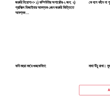
জরুরি নিয়োগ>> ১) কম্পিউটার অপারেটর-২ জন; ২)
কে বলে কাঁদে না 
গ্রাফিক্স ডিজাইনার আবশ্যক-১জন জরুরি ভিত্তিতে
আবশ্যক…
কবি মহুয়া মহু’র গুচ্ছকবিতা:
মাথা উঁচু রাখা। 
A